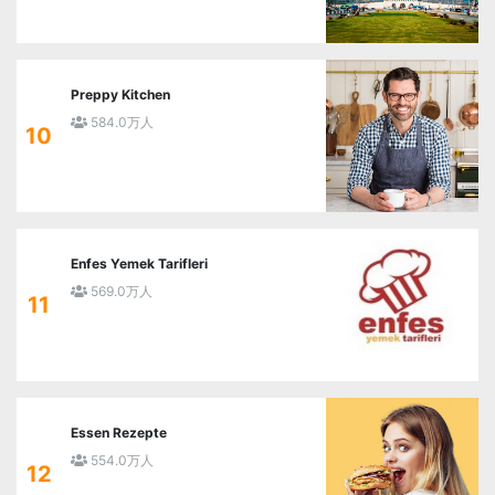
Preppy Kitchen
584.0万人
10
Enfes Yemek Tarifleri
569.0万人
11
Essen Rezepte
554.0万人
12