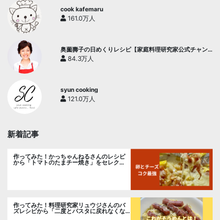
cook kafemaru
161.0万人
奥薗壽子の日めくりレシピ【家庭料理研究家公式チャン
ネル】
84.3万人
syun cooking
121.0万人
新着記事
作ってみた！かっちゃんねるさんのレシピ
から「トマトのたまチー焼き」をセレク
ト。
作ってみた！料理研究家リュウジさんのバ
ズレシピから「二度とパスタに戻れなくな
る冷やしカルボナーラ」に挑戦。