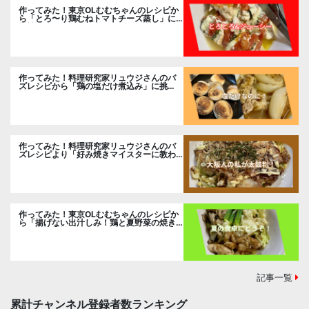
作ってみた！東京OLむむちゃんのレシピか
ら「とろ〜り鶏むねトマトチーズ蒸し」に
挑戦
作ってみた！料理研究家リュウジさんのバ
ズレシピから「鶏の塩だけ煮込み」に挑
戦。
作ってみた！料理研究家リュウジさんのバ
ズレシピより「好み焼きマイスターに教わ
るお好み焼」に挑戦。
作ってみた！東京OLむむちゃんのレシピか
ら「揚げない出汁しみ！鶏と夏野菜の焼き
浸し」に挑戦。
記事一覧
累計チャンネル登録者数ランキング