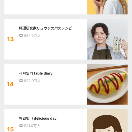
料理研究家リュウジのバズレシピ
564.0万人
13
식탁일기 table diary
542.0万人
14
매일맛나 delicious day
541.0万人
15