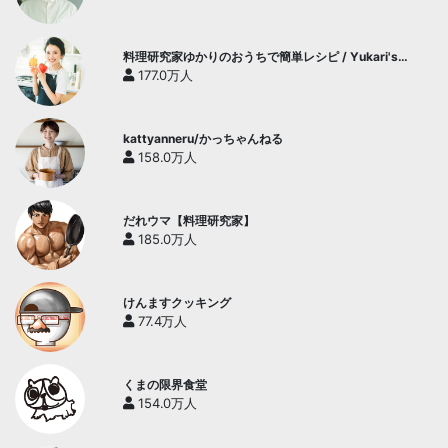
料理研究家ゆかりのおうちで簡単レシピ / Yukari's
Kitchen
177.0万人
kattyanneru/かっちゃんねる
158.0万人
だれウマ【料理研究家】
185.0万人
けんますクッキング
77.4万人
くまの限界食堂
154.0万人