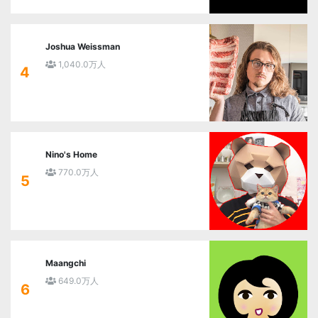
Joshua Weissman
1,040.0万人
4
Nino's Home
770.0万人
5
Maangchi
649.0万人
6