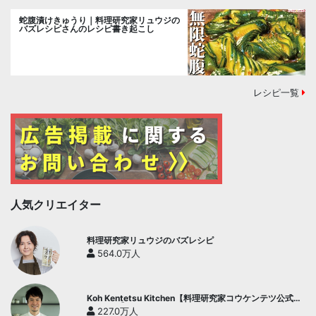
蛇腹漬けきゅうり｜料理研究家リュウジの
バズレシピさんのレシピ書き起こし
レシピ一覧
人気クリエイター
料理研究家リュウジのバズレシピ
564.0万人
Koh Kentetsu Kitchen【料理研究家コウケンテツ公式チ
ャンネル】
227.0万人