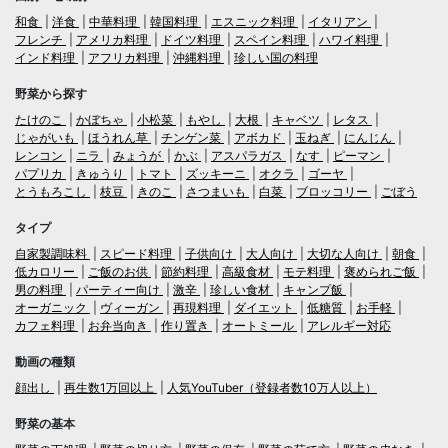
和食
洋食
中華料理
韓国料理
エスニック料理
イタリアン
フレンチ
アメリカ料理
ドイツ料理
スペイン料理
ハワイ料理
インド料理
アフリカ料理
沖縄料理
珍しい国の料理
野菜から探す
たけのこ
かぼちゃ
小松菜
もやし
大根
キャベツ
レタス
じゃがいも
ほうれん草
チンゲン菜
アボカド
玉ねぎ
にんじん
レンコン
ニラ
みょうが
かぶ
アスパラガス
なす
ピーマン
パプリカ
きゅうり
トマト
ズッキーニ
オクラ
ゴーヤ
とうもろこし
枝豆
きのこ
さつまいも
白菜
ブロッコリー
ごぼう
タイプ
自家製調味料
スピード料理
子供向け
大人向け
大切な人向け
朝食
低カロリー
ご飯のお供
節約料理
高級食材
モテ料理
褒められご飯
男の料理
パーティー向け
激辛
珍しい食材
キャンプ飯
オーガニック
ヴィーガン
再現料理
ダイエット
低糖質
お手軽
カフェ料理
お弁当向き
作り置き
オートミール
アレルギー対応
動画の種類
顔出し
再生数1万回以上
人気YouTuber（登録者数10万人以上）
野菜の基本