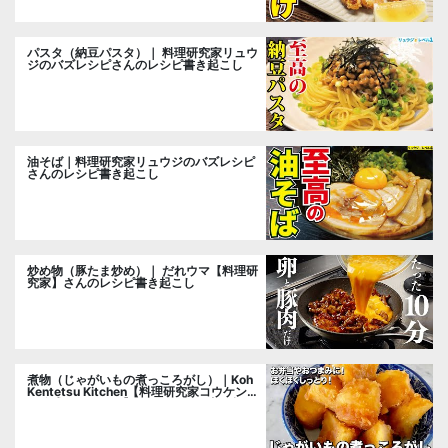
パスタ（納豆パスタ）｜ 料理研究家リュウ
ジのバズレシピさんのレシピ書き起こし
油そば｜料理研究家リュウジのバズレシピ
さんのレシピ書き起こし
炒め物（豚たま炒め）｜ だれウマ【料理研
究家】さんのレシピ書き起こし
煮物（じゃがいもの煮っころがし）｜Koh
Kentetsu Kitchen【料理研究家コウケンテ
ツ公式チャンネル】さんのレシピ書き起こ
し