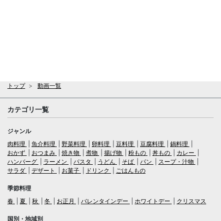
トップ
動画一覧
カテゴリ一覧
ジャンル
肉料理
魚介料理
野菜料理
卵料理
豆料理
豆腐料理
鍋料理
おかず
おつまみ
焼き物
煮物
揚げ物
粉もの
丼もの
カレー
ハンバーグ
ラーメン
パスタ
うどん
そば
パン
スープ・汁物
サラダ
デザート
お菓子
ドリンク
ごはんもの
季節料理
春
夏
秋
冬
お正月
バレンタインデー
ホワイトデー
クリスマス
国別・地域別