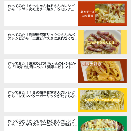
作ってみた！かっちゃんねるさんのレシピ
から「トマトのたまチー焼き」をセレク
ト。
作ってみた！料理研究家リュウジさんのバ
ズレシピから「二度とパスタに戻れなくな
る冷やしカルボナーラ」に挑戦。
作ってみた！東京OLむむちゃんのレシピか
ら「10分でお店レベル！濃厚エビトマトク
リームパスタ」に挑戦
作ってみた！くまの限界食堂さんのレシピ
から「レモンバターガーリックがたまらな
い」に挑戦。
作ってみた！かっちゃんねるさんのレシピ
から「こんがりズッキーニピザ」に挑戦し
ました。