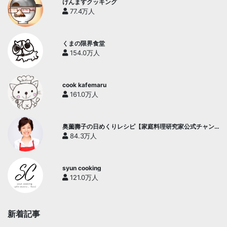
けんますクッキング
77.4万人
くまの限界食堂
154.0万人
cook kafemaru
161.0万人
奥薗壽子の日めくりレシピ【家庭料理研究家公式チャン
ネル】
84.3万人
syun cooking
121.0万人
新着記事