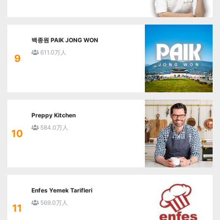
백종원 PAIK JONG WON
611.0万人
9
Preppy Kitchen
584.0万人
10
Enfes Yemek Tarifleri
569.0万人
11