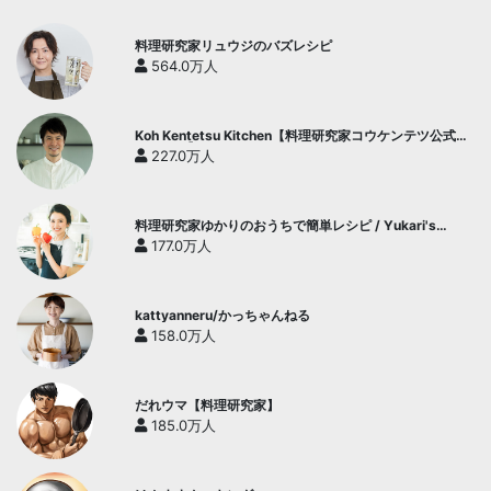
料理研究家リュウジのバズレシピ
564.0万人
Koh Kentetsu Kitchen【料理研究家コウケンテツ公式チ
ャンネル】
227.0万人
料理研究家ゆかりのおうちで簡単レシピ / Yukari's
Kitchen
177.0万人
kattyanneru/かっちゃんねる
158.0万人
だれウマ【料理研究家】
185.0万人