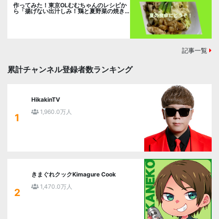
作ってみた！東京OLむむちゃんのレシピか
ら「揚げない出汁しみ！鶏と夏野菜の焼き
浸し」に挑戦。
記事一覧
累計チャンネル登録者数ランキング
HikakinTV
1,960.0万人
1
きまぐれクックKimagure Cook
1,470.0万人
2