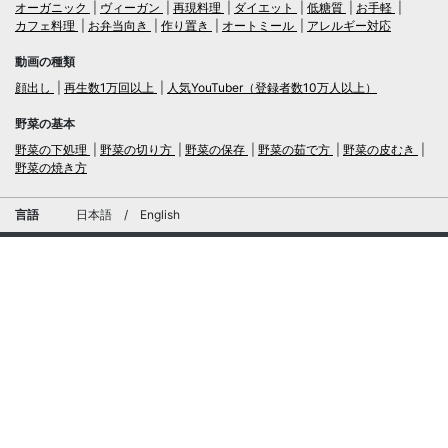
オーガニック
ヴィーガン
再現料理
ダイエット
低糖質
お手軽
カフェ料理
お弁当向き
作り置き
オートミール
アレルギー対応
動画の種類
顔出し
再生数1万回以上
人気YouTuber（登録者数10万人以上）
野菜の基本
野菜の下処理
野菜の切り方
野菜の保存
野菜の茹で方
野菜の皮むき
野菜の焼き方
言語
日本語
/
English
ログイン・新規会員登録
TubeRecipe
運営会社
お問い合わせにおける個人情報の取扱いについて