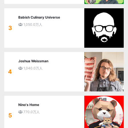
Babish Culinary Universe
1,050.0万人
3
Joshua Weissman
1,040.0万人
4
Nino's Home
770.0万人
5