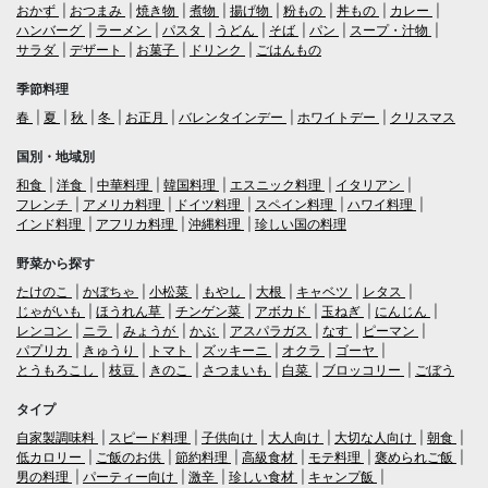
おかず
おつまみ
焼き物
煮物
揚げ物
粉もの
丼もの
カレー
ハンバーグ
ラーメン
パスタ
うどん
そば
パン
スープ・汁物
サラダ
デザート
お菓子
ドリンク
ごはんもの
季節料理
春
夏
秋
冬
お正月
バレンタインデー
ホワイトデー
クリスマス
国別・地域別
和食
洋食
中華料理
韓国料理
エスニック料理
イタリアン
フレンチ
アメリカ料理
ドイツ料理
スペイン料理
ハワイ料理
インド料理
アフリカ料理
沖縄料理
珍しい国の料理
野菜から探す
たけのこ
かぼちゃ
小松菜
もやし
大根
キャベツ
レタス
じゃがいも
ほうれん草
チンゲン菜
アボカド
玉ねぎ
にんじん
レンコン
ニラ
みょうが
かぶ
アスパラガス
なす
ピーマン
パプリカ
きゅうり
トマト
ズッキーニ
オクラ
ゴーヤ
とうもろこし
枝豆
きのこ
さつまいも
白菜
ブロッコリー
ごぼう
タイプ
自家製調味料
スピード料理
子供向け
大人向け
大切な人向け
朝食
低カロリー
ご飯のお供
節約料理
高級食材
モテ料理
褒められご飯
男の料理
パーティー向け
激辛
珍しい食材
キャンプ飯