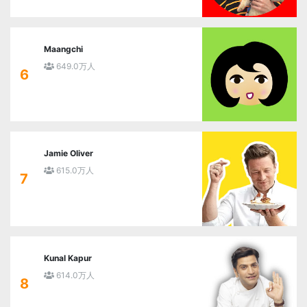
Maangchi
649.0万人
6
Jamie Oliver
615.0万人
7
Kunal Kapur
614.0万人
8