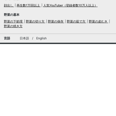
顔出し
再生数1万回以上
人気YouTuber（登録者数10万人以上）
野菜の基本
野菜の下処理
野菜の切り方
野菜の保存
野菜の茹で方
野菜の皮むき
野菜の焼き方
言語
日本語
/
English
ログイン・新規会員登録
TubeRecipe
運営会社
お問い合わせにおける個人情報の取扱いについて
広告掲載及び当サイトへの情報掲載について