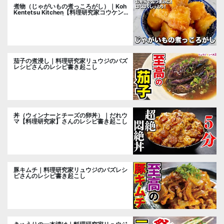
煮物（じゃがいもの煮っころがし）｜Koh
Kentetsu Kitchen【料理研究家コウケンテ
ツ公式チャンネル】さんのレシピ書き起こ
し
茄子の煮浸し｜料理研究家リュウジのバズ
レシピさんのレシピ書き起こし
丼（ウィンナーとチーズの卵丼）｜だれウ
マ【料理研究家】さんのレシピ書き起こし
豚キムチ｜料理研究家リュウジのバズレシ
ピさんのレシピ書き起こし