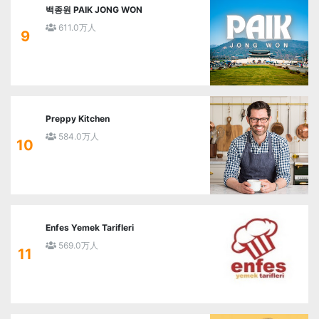
백종원 PAIK JONG WON
611.0万人
9
Preppy Kitchen
584.0万人
10
Enfes Yemek Tarifleri
569.0万人
11