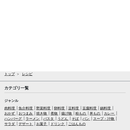
トップ
レシピ
カテゴリ一覧
ジャンル
肉料理
魚介料理
野菜料理
卵料理
豆料理
豆腐料理
鍋料理
おかず
おつまみ
焼き物
煮物
揚げ物
粉もの
丼もの
カレー
ハンバーグ
ラーメン
パスタ
うどん
そば
パン
スープ・汁物
サラダ
デザート
お菓子
ドリンク
ごはんもの