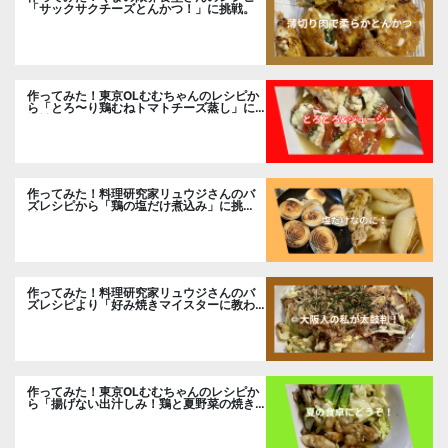
「サックサクチーズとんかつ！」に挑戦。
作ってみた！東京OLむむちゃんのレシピか
ら「とろ〜り鶏むねトマトチーズ蒸し」に
挑戦
作ってみた！料理研究家リュウジさんのバ
ズレシピから「鶏の塩だけ煮込み」に挑
戦。
作ってみた！料理研究家リュウジさんのバ
ズレシピより「好み焼きマイスターに教わ
るお好み焼」に挑戦。
作ってみた！東京OLむむちゃんのレシピか
ら「揚げない出汁しみ！鶏と夏野菜の焼き
浸し」に挑戦。