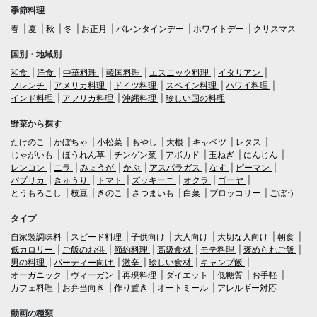
季節料理
春
夏
秋
冬
お正月
バレンタインデー
ホワイトデー
クリスマス
国別・地域別
和食
洋食
中華料理
韓国料理
エスニック料理
イタリアン
フレンチ
アメリカ料理
ドイツ料理
スペイン料理
ハワイ料理
インド料理
アフリカ料理
沖縄料理
珍しい国の料理
野菜から探す
たけのこ
かぼちゃ
小松菜
もやし
大根
キャベツ
レタス
じゃがいも
ほうれん草
チンゲン菜
アボカド
玉ねぎ
にんじん
レンコン
ニラ
みょうが
かぶ
アスパラガス
なす
ピーマン
パプリカ
きゅうり
トマト
ズッキーニ
オクラ
ゴーヤ
とうもろこし
枝豆
きのこ
さつまいも
白菜
ブロッコリー
ごぼう
タイプ
自家製調味料
スピード料理
子供向け
大人向け
大切な人向け
朝食
低カロリー
ご飯のお供
節約料理
高級食材
モテ料理
褒められご飯
男の料理
パーティー向け
激辛
珍しい食材
キャンプ飯
オーガニック
ヴィーガン
再現料理
ダイエット
低糖質
お手軽
カフェ料理
お弁当向き
作り置き
オートミール
アレルギー対応
動画の種類