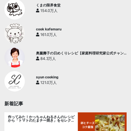
くまの限界食堂
154.0万人
cook kafemaru
161.0万人
奥薗壽子の日めくりレシピ【家庭料理研究家公式チャン
ネル】
84.3万人
syun cooking
121.0万人
新着記事
作ってみた！かっちゃんねるさんのレシピ
から「トマトのたまチー焼き」をセレク
ト。