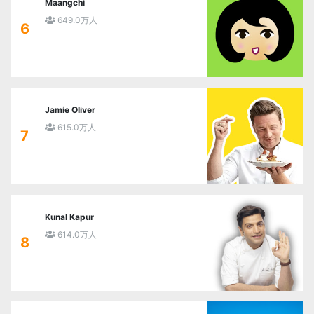
Maangchi
649.0万人
6
Jamie Oliver
615.0万人
7
Kunal Kapur
614.0万人
8