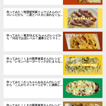
作ってみた！料理研究家リュウジさんのバ
ズレシピから「二度とパスタに戻れなくな
る冷やしカルボナーラ」に挑戦。
作ってみた！東京OLむむちゃんのレシピか
ら「10分でお店レベル！濃厚エビトマトク
リームパスタ」に挑戦
作ってみた！くまの限界食堂さんのレシピ
から「レモンバターガーリックがたまらな
い」に挑戦。
作ってみた！かっちゃんねるさんのレシピ
から「こんがりズッキーニピザ」に挑戦し
ました。
作ってみた！くまの限界食堂さんのレシピ