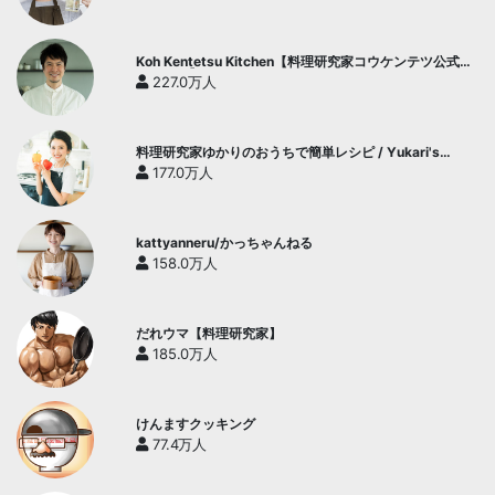
Koh Kentetsu Kitchen【料理研究家コウケンテツ公式チ
ャンネル】
227.0万人
料理研究家ゆかりのおうちで簡単レシピ / Yukari's
Kitchen
177.0万人
kattyanneru/かっちゃんねる
158.0万人
だれウマ【料理研究家】
185.0万人
けんますクッキング
77.4万人