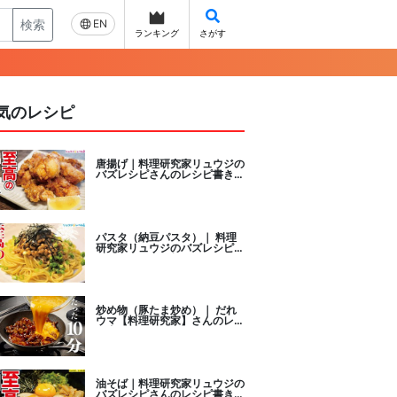
検索
EN
ランキング
さがす
気のレシピ
唐揚げ｜料理研究家リュウジの
バズレシピさんのレシピ書き起
こし
パスタ（納豆パスタ）｜ 料理
研究家リュウジのバズレシピさ
んのレシピ書き起こし
炒め物（豚たま炒め）｜ だれ
ウマ【料理研究家】さんのレシ
ピ書き起こし
油そば｜料理研究家リュウジの
バズレシピさんのレシピ書き起