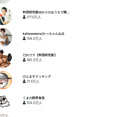
料理研究家ゆかりのおうちで簡単
レシピ / Yukari's Kitchen
177.0万人
kattyanneru/かっちゃんねる
158.0万人
だれウマ【料理研究家】
185.0万人
けんますクッキング
77.4万人
くまの限界食堂
154.0万人