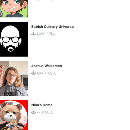
Babish Culinary Universe
1,050.0万人
Joshua Weissman
1,040.0万人
Nino's Home
770.0万人