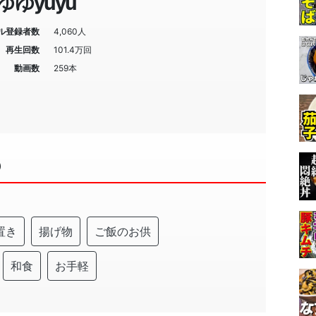
ゆゆyuyu
ル登録者数
4,060人
再生回数
101.4万回
動画数
259本
０
置き
揚げ物
ご飯のお供
和食
お手軽