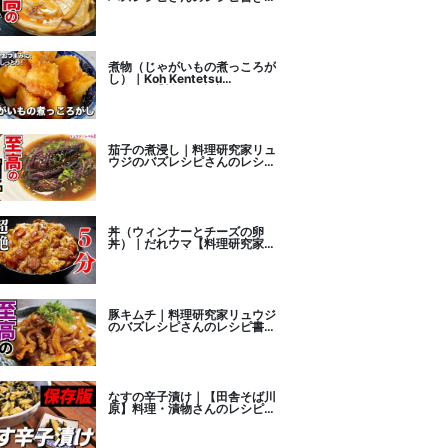
こし
煮物（じゃがいもの煮っころが
し）｜Koh Kentetsu
Kitchen【料理研究家コウケン
テツ公式チャンネル】さんのレ
シピ書き起こし
茄子の煮浸し｜料理研究家リュ
ウジのバズレシピさんのレシピ
書き起こし
丼（ウィンナーとチーズの卵
丼）｜だれウマ【料理研究家】
さんのレシピ書き起こし
豚キムチ｜料理研究家リュウジ
のバズレシピさんのレシピ書き
起こし
なすの辛子漬け｜【田舎そば川
原】料理・漬物さんのレシピ書
き起こし