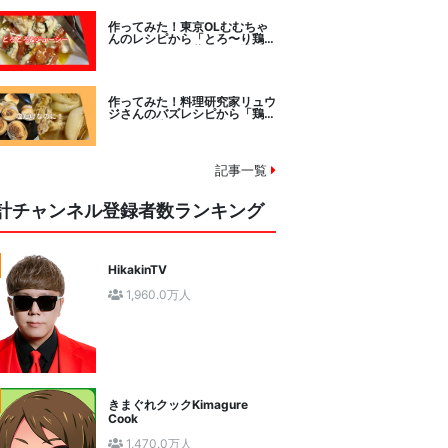
作ってみた！東京OLむむちゃ
んのレシピから「とろ〜り鶏む
ねトマトチーズ蒸し」に挑戦
作ってみた！料理研究家リュウ
ジさんのバズレシピから「鶏の
塩だけ煮込み」に挑戦。
記事一覧
計チャンネル登録者数ランキング
HikakinTV
1,960.0万人
きまぐれクックKimagure
Cook
1,470.0万人