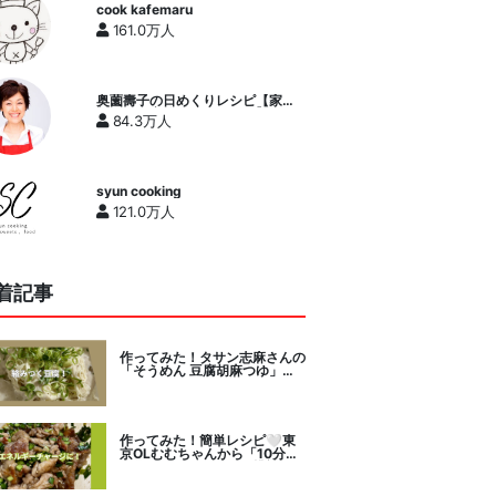
cook kafemaru
161.0万人
奥薗壽子の日めくりレシピ【家庭
料理研究家公式チャンネル】
84.3万人
syun cooking
121.0万人
着記事
作ってみた！タサン志麻さんの
「そうめん 豆腐胡麻つゆ」を
セレクト。
作ってみた！簡単レシピ🤍東
京OLむむちゃんから「10分で
絶品豚こまニラだれ」挑戦。