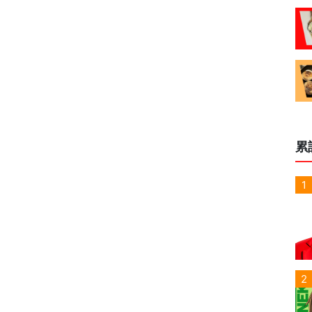
累
1
2