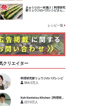
きゅうりの一本漬け｜料理研究
家リュウジのバズレシピさんの
レシピ書き起こし
レシピ一覧
気クリエイター
料理研究家リュウジのバズレシピ
564.0万人
Koh Kentetsu Kitchen【料理研究
家コウケンテツ公式チャンネル】
227.0万人