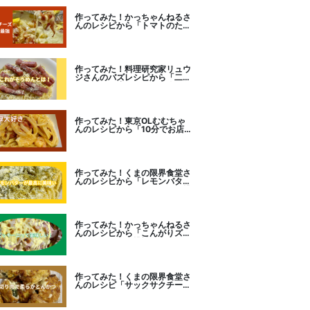
作ってみた！かっちゃんねるさ
んのレシピから「トマトのたま
チー焼き」をセレクト。
作ってみた！料理研究家リュウ
ジさんのバズレシピから「二度
とパスタに戻れなくなる冷やし
カルボナーラ」に挑戦。
作ってみた！東京OLむむちゃ
んのレシピから「10分でお店
レベル！濃厚エビトマトクリー
ムパスタ」に挑戦
作ってみた！くまの限界食堂さ
んのレシピから「レモンバター
ガーリックがたまらない」に挑
戦。
作ってみた！かっちゃんねるさ
んのレシピから「こんがりズッ
キーニピザ」に挑戦しました。
作ってみた！くまの限界食堂さ
んのレシピ「サックサクチーズ
とんかつ！」に挑戦。