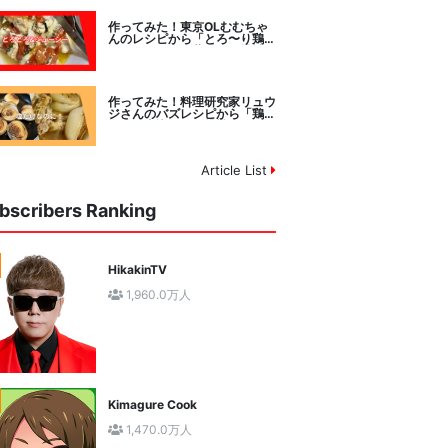
作ってみた！東京OLむむちゃ
んのレシピから「とろ〜り鶏む
ねトマトチーズ蒸し」に挑戦
作ってみた！料理研究家リュウ
ジさんのバズレシピから「鶏の
塩だけ煮込み」に挑戦。
Article List
bscribers Ranking
HikakinTV
1,960.0万人
Kimagure Cook
1,470.0万人