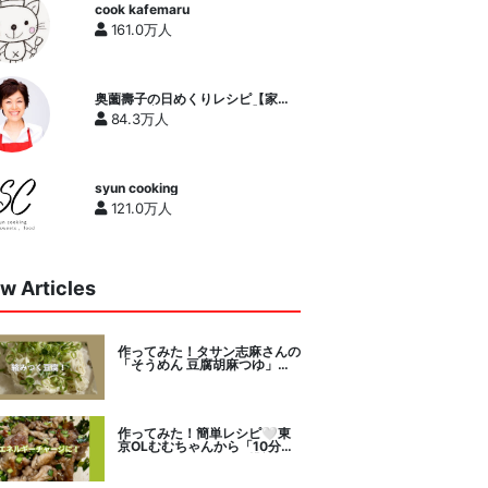
cook kafemaru
161.0万人
奥薗壽子の日めくりレシピ【家庭
料理研究家公式チャンネル】
84.3万人
syun cooking
121.0万人
w Articles
作ってみた！タサン志麻さんの
「そうめん 豆腐胡麻つゆ」を
セレクト。
作ってみた！簡単レシピ🤍東
京OLむむちゃんから「10分で
絶品豚こまニラだれ」挑戦。