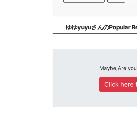
ゆゆyuyuさんのPopular Rec
Maybe,Are you 
Click here f