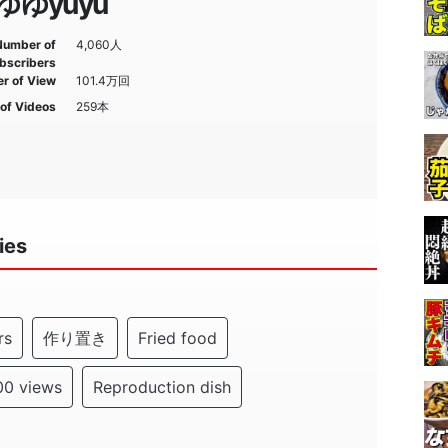
ゆゆyuyu
Number of
4,060人
bscribers
r of View
101.4万回
of Videos
259本
ies
rs
作り置き
Fried food
00 views
Reproduction dish