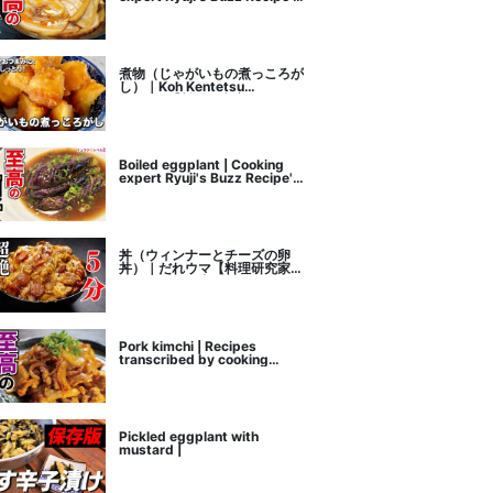
recipe transcription
煮物（じゃがいもの煮っころが
し）｜Koh Kentetsu
Kitchen【料理研究家コウケン
テツ公式チャンネル】さんのレ
シピ書き起こし
Boiled eggplant | Cooking
expert Ryuji's Buzz Recipe's
recipe transcription
丼（ウィンナーとチーズの卵
丼）｜だれウマ【料理研究家】
さんのレシピ書き起こし
Pork kimchi | Recipes
transcribed by cooking
researcher Ryuji's Buzz
Recipe
Pickled eggplant with
mustard |