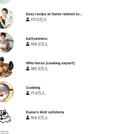
Easy recipe at home related to
cooking researcher / Yukari's
177.0万人
Kitchen
kattyanneru
158.0万人
Who horse [cooking expert]
185.0万人
Cooking
77.4万人
Kuma's limit cafeteria
154.0万人