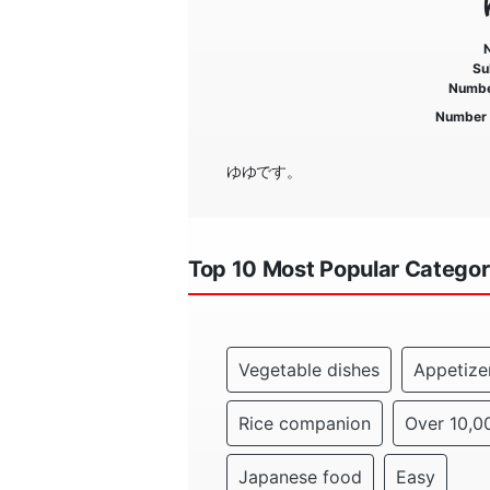
Su
Numbe
Number 
ゆゆです。
Top 10 Most Popular Categor
Vegetable dishes
Appetize
Rice companion
Over 10,0
Japanese food
Easy