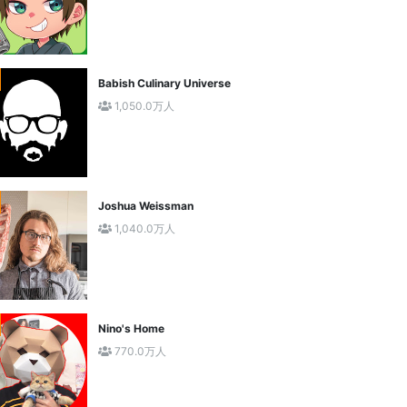
Babish Culinary Universe
1,050.0万人
Joshua Weissman
1,040.0万人
Nino's Home
770.0万人