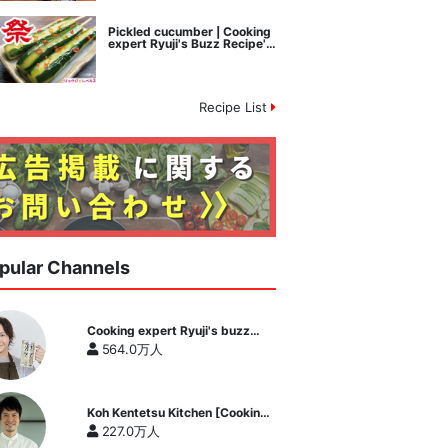
Pickled cucumber | Cooking
expert Ryuji's Buzz Recipe's
recipe transcription
Recipe List
pular Channels
Cooking expert Ryuji's buzz
recipe
564.0万人
Koh Kentetsu Kitchen [Cooking
expert Koh Kentetsu official
227.0万人
channel]