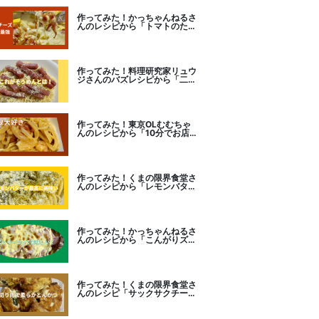
作ってみた！かっちゃんねるさ
んのレシピから「トマトのたま
チー焼き」をセレクト。
作ってみた！料理研究家リュウ
ジさんのバズレシピから「二度
とパスタに戻れなくなる冷やし
カルボナーラ」に挑戦。
作ってみた！東京OLむむちゃ
んのレシピから「10分でお店
レベル！濃厚エビトマトクリー
ムパスタ」に挑戦
作ってみた！くまの限界食堂さ
んのレシピから「レモンバター
ガーリックがたまらない」に挑
戦。
作ってみた！かっちゃんねるさ
んのレシピから「こんがりズッ
キーニピザ」に挑戦しました。
作ってみた！くまの限界食堂さ
んのレシピ「サックサクチーズ
とんかつ！」に挑戦。