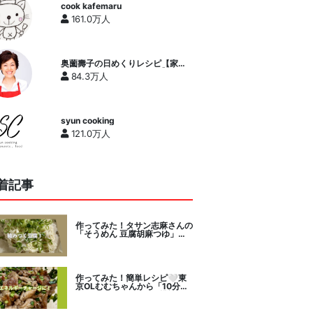
cook kafemaru
161.0万人
奥薗壽子の日めくりレシピ【家庭
料理研究家公式チャンネル】
84.3万人
syun cooking
121.0万人
着記事
作ってみた！タサン志麻さんの
「そうめん 豆腐胡麻つゆ」を
セレクト。
作ってみた！簡単レシピ🤍東
京OLむむちゃんから「10分で
絶品豚こまニラだれ」挑戦。