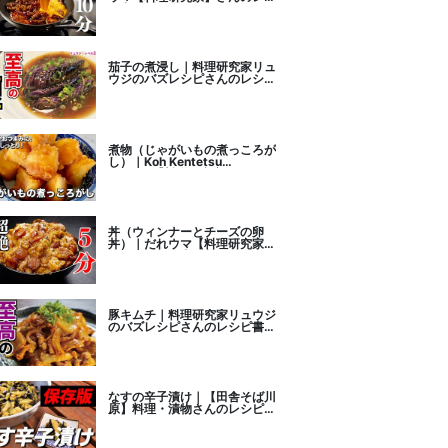
ピ書き起こし
茄子の煮浸し｜料理研究家リュ
ウジのバズレシピさんのレシピ
書き起こし
煮物（じゃがいもの煮っころが
し）｜Koh Kentetsu
Kitchen【料理研究家コウケン
テツ公式チャンネル】さんのレ
シピ書き起こし
丼（ウィンナーとチーズの卵
丼）｜だれウマ【料理研究家】
さんのレシピ書き起こし
豚キムチ｜料理研究家リュウジ
のバズレシピさんのレシピ書き
起こし
なすの辛子漬け｜【田舎そば川
原】料理・漬物さんのレシピ書
き起こし