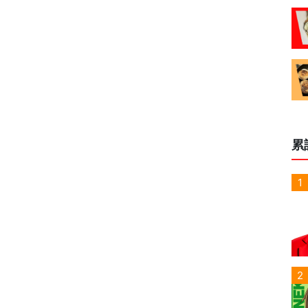
累
1
2