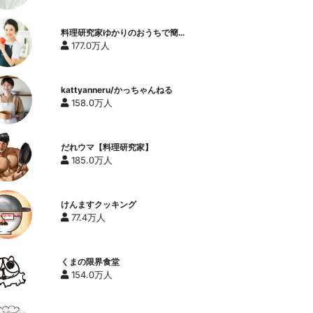
料理研究家ゆかりのおうちで簡単
レシピ / Yukari's Kitchen
177.0万人
kattyanneru/かっちゃんねる
158.0万人
だれウマ【料理研究家】
185.0万人
けんますクッキング
77.4万人
くまの限界食堂
154.0万人