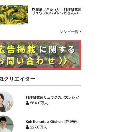
蛇腹漬けきゅうり｜料理研究家
リュウジのバズレシピさんのレ
シピ書き起こし
レシピ一覧
気クリエイター
料理研究家リュウジのバズレシピ
564.0万人
Koh Kentetsu Kitchen【料理研究
家コウケンテツ公式チャンネル】
227.0万人