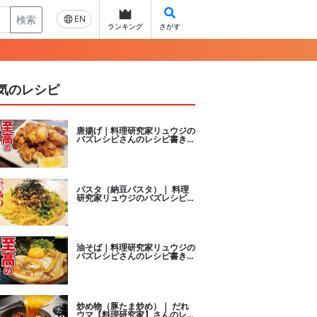
検索
EN
ランキング
さがす
気のレシピ
唐揚げ｜料理研究家リュウジの
バズレシピさんのレシピ書き起
こし
パスタ（納豆パスタ）｜ 料理
研究家リュウジのバズレシピさ
んのレシピ書き起こし
油そば｜料理研究家リュウジの
バズレシピさんのレシピ書き起
こし
炒め物（豚たま炒め）｜ だれ
ウマ【料理研究家】さんのレシ