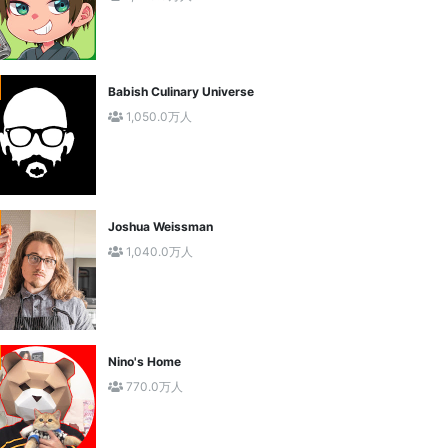
Babish Culinary Universe
1,050.0万人
Joshua Weissman
1,040.0万人
Nino's Home
770.0万人