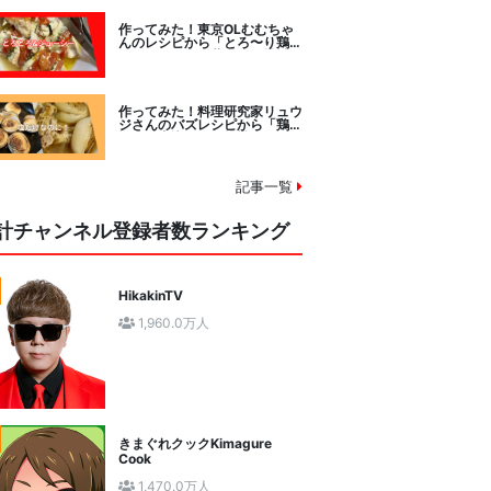
作ってみた！東京OLむむちゃ
んのレシピから「とろ〜り鶏む
ねトマトチーズ蒸し」に挑戦
作ってみた！料理研究家リュウ
ジさんのバズレシピから「鶏の
塩だけ煮込み」に挑戦。
記事一覧
計チャンネル登録者数ランキング
HikakinTV
1,960.0万人
きまぐれクックKimagure
Cook
1,470.0万人