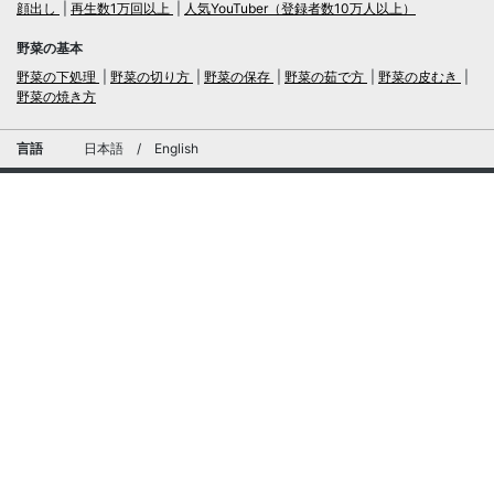
顔出し
再生数1万回以上
人気YouTuber（登録者数10万人以上）
野菜の基本
野菜の下処理
野菜の切り方
野菜の保存
野菜の茹で方
野菜の皮むき
野菜の焼き方
言語
日本語
/
English
ログイン・新規会員登録
TubeRecipe
運営会社
お問い合わせにおける個人情報の取扱いについて
広告掲載及び当サイトへの情報掲載について