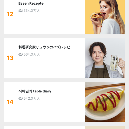
Essen Rezepte
554.0万人
12
料理研究家リュウジのバズレシピ
564.0万人
13
식탁일기 table diary
542.0万人
14