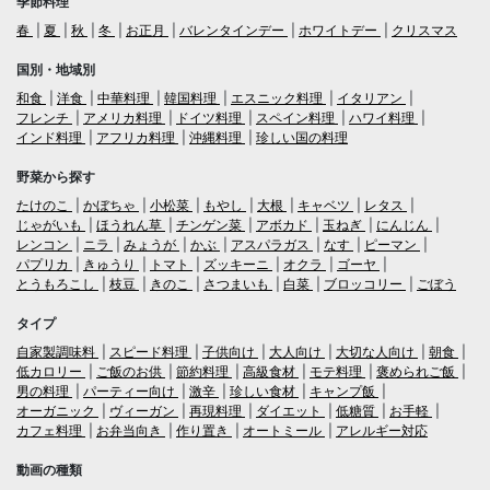
季節料理
春
夏
秋
冬
お正月
バレンタインデー
ホワイトデー
クリスマス
国別・地域別
和食
洋食
中華料理
韓国料理
エスニック料理
イタリアン
フレンチ
アメリカ料理
ドイツ料理
スペイン料理
ハワイ料理
インド料理
アフリカ料理
沖縄料理
珍しい国の料理
野菜から探す
たけのこ
かぼちゃ
小松菜
もやし
大根
キャベツ
レタス
じゃがいも
ほうれん草
チンゲン菜
アボカド
玉ねぎ
にんじん
レンコン
ニラ
みょうが
かぶ
アスパラガス
なす
ピーマン
パプリカ
きゅうり
トマト
ズッキーニ
オクラ
ゴーヤ
とうもろこし
枝豆
きのこ
さつまいも
白菜
ブロッコリー
ごぼう
タイプ
自家製調味料
スピード料理
子供向け
大人向け
大切な人向け
朝食
低カロリー
ご飯のお供
節約料理
高級食材
モテ料理
褒められご飯
男の料理
パーティー向け
激辛
珍しい食材
キャンプ飯
オーガニック
ヴィーガン
再現料理
ダイエット
低糖質
お手軽
カフェ料理
お弁当向き
作り置き
オートミール
アレルギー対応
動画の種類