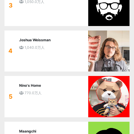
1,050.0万人
3
Joshua Weissman
1,040.0万人
4
Nino's Home
770.0万人
5
Maangchi