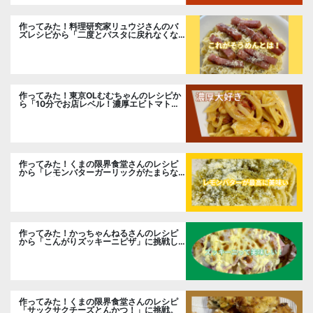
作ってみた！料理研究家リュウジさんのバ
ズレシピから「二度とパスタに戻れなくな
る冷やしカルボナーラ」に挑戦。
作ってみた！東京OLむむちゃんのレシピか
ら「10分でお店レベル！濃厚エビトマトク
リームパスタ」に挑戦
作ってみた！くまの限界食堂さんのレシピ
から「レモンバターガーリックがたまらな
い」に挑戦。
作ってみた！かっちゃんねるさんのレシピ
から「こんがりズッキーニピザ」に挑戦し
ました。
作ってみた！くまの限界食堂さんのレシピ
「サックサクチーズとんかつ！」に挑戦。