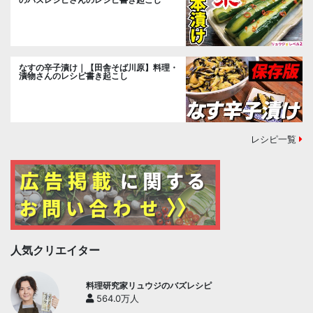
なすの辛子漬け｜【田舎そば川原】料理・
漬物さんのレシピ書き起こし
レシピ一覧
人気クリエイター
料理研究家リュウジのバズレシピ
564.0万人