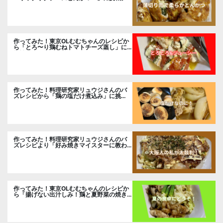
作ってみた！東京OLむむちゃんのレシピか
ら「とろ〜り鶏むねトマトチーズ蒸し」に
挑戦
作ってみた！料理研究家リュウジさんのバ
ズレシピから「鶏の塩だけ煮込み」に挑
戦。
作ってみた！料理研究家リュウジさんのバ
ズレシピより「好み焼きマイスターに教わ
るお好み焼」に挑戦。
作ってみた！東京OLむむちゃんのレシピか
ら「揚げない出汁しみ！鶏と夏野菜の焼き
浸し」に挑戦。