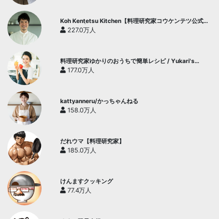
Koh Kentetsu Kitchen【料理研究家コウケンテツ公式チ
ャンネル】
227.0万人
料理研究家ゆかりのおうちで簡単レシピ / Yukari's
Kitchen
177.0万人
kattyanneru/かっちゃんねる
158.0万人
だれウマ【料理研究家】
185.0万人
けんますクッキング
77.4万人