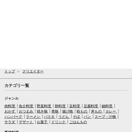
トップ
クリエイター
カテゴリ一覧
ジャンル
肉料理
魚介料理
野菜料理
卵料理
豆料理
豆腐料理
鍋料理
おかず
おつまみ
焼き物
煮物
揚げ物
粉もの
丼もの
カレー
ハンバーグ
ラーメン
パスタ
うどん
そば
パン
スープ・汁物
サラダ
デザート
お菓子
ドリンク
ごはんもの