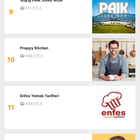
백종원 PAIK JONG WON
611.0万人
9
Preppy Kitchen
584.0万人
10
Enfes Yemek Tarifleri
569.0万人
11