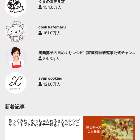
くまの限界食堂
154.0万人
cook kafemaru
161.0万人
奥薗壽子の日めくりレシピ【家庭料理研究家公式チャン
ネル】
84.3万人
syun cooking
121.0万人
新着記事
作ってみた！かっちゃんねるさんのレシピ
から「トマトのたまチー焼き」をセレク
ト。