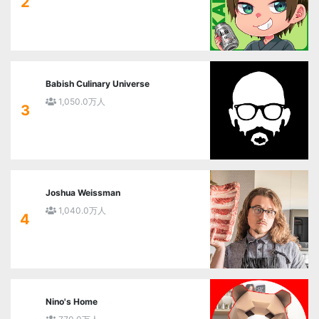
2
Babish Culinary Universe
1,050.0万人
3
Joshua Weissman
1,040.0万人
4
Nino's Home