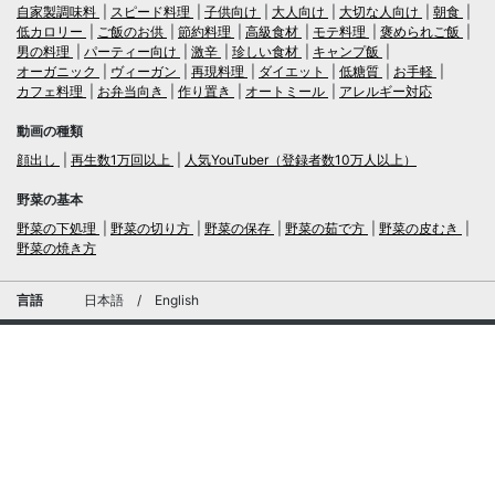
自家製調味料
スピード料理
子供向け
大人向け
大切な人向け
朝食
低カロリー
ご飯のお供
節約料理
高級食材
モテ料理
褒められご飯
男の料理
パーティー向け
激辛
珍しい食材
キャンプ飯
オーガニック
ヴィーガン
再現料理
ダイエット
低糖質
お手軽
カフェ料理
お弁当向き
作り置き
オートミール
アレルギー対応
動画の種類
顔出し
再生数1万回以上
人気YouTuber（登録者数10万人以上）
野菜の基本
野菜の下処理
野菜の切り方
野菜の保存
野菜の茹で方
野菜の皮むき
野菜の焼き方
言語
日本語
/
English
ログイン・新規会員登録
TubeRecipe