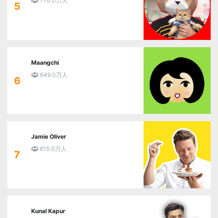
770.0万人
5
Maangchi
649.0万人
6
Jamie Oliver
615.0万人
7
Kunal Kapur