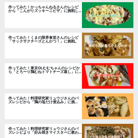
作ってみた！かっちゃんねるさんのレシピ
から「こんがりズッキーニピザ」に挑戦し
ました。
作ってみた！くまの限界食堂さんのレシピ
「サックサクチーズとんかつ！」に挑戦。
作ってみた！東京OLむむちゃんのレシピか
ら「とろ〜り鶏むねトマトチーズ蒸し」に
挑戦
作ってみた！料理研究家リュウジさんのバ
ズレシピから「鶏の塩だけ煮込み」に挑
戦。
作ってみた！料理研究家リュウジさんのバ
ズレシピより「好み焼きマイスターに教わ
るお好み焼」に挑戦。