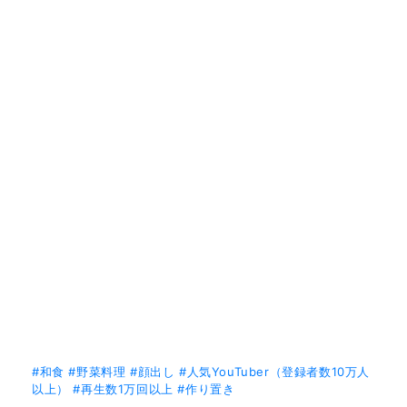
#和食
#野菜料理
#顔出し
#人気YouTuber（登録者数10万人
以上）
#再生数1万回以上
#作り置き