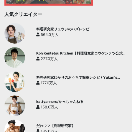
人気クリエイター
料理研究家リュウジのバズレシピ
564.0万人
Koh Kentetsu Kitchen【料理研究家コウケンテツ公式チ
ャンネル】
227.0万人
料理研究家ゆかりのおうちで簡単レシピ / Yukari's
Kitchen
177.0万人
kattyanneru/かっちゃんねる
158.0万人
だれウマ【料理研究家】
185.0万人