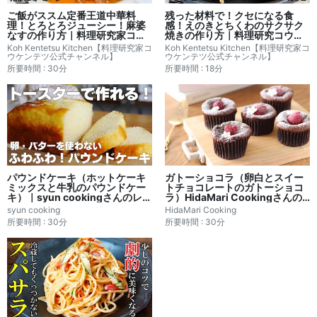
ご飯がススム定番王道中華料
残った材料で！クセになる食
理！とろとろジューシー！麻婆
感！えのきとちくわのサクサク
なすの作り方｜料理研究家コウ
焼きの作り方｜料理研究コウケ
ケンテツさんレシピ書き起こし
ンテツさんレシピ書き起こし
Koh Kentetsu Kitchen【料理研究家コ
Koh Kentetsu Kitchen【料理研究家コ
ウケンテツ公式チャンネル】
ウケンテツ公式チャンネル】
所要時間 : 30分
所要時間 : 18分
パウンドケーキ（ホットケーキ
ガトーショコラ（卵白とスイー
ミックスと牛乳のパウンドケー
トチョコレートのガトーショコ
キ）｜syun cookingさんのレシ
ラ）HidaMari Cookingさんの
ピ書き起こし
レシピ書き起こし
syun cooking
HidaMari Cooking
所要時間 : 30分
所要時間 : 30分