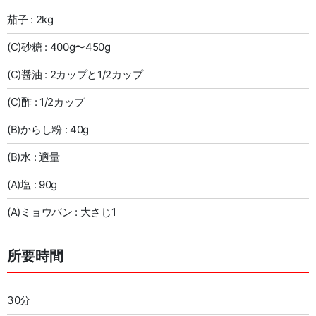
茄子 : 2kg
(C)砂糖 : 400g〜450g
(C)醤油 : 2カップと1/2カップ
(C)酢 : 1/2カップ
(B)からし粉 : 40g
(B)水 : 適量
(A)塩 : 90g
(A)ミョウバン : 大さじ1
所要時間
30分