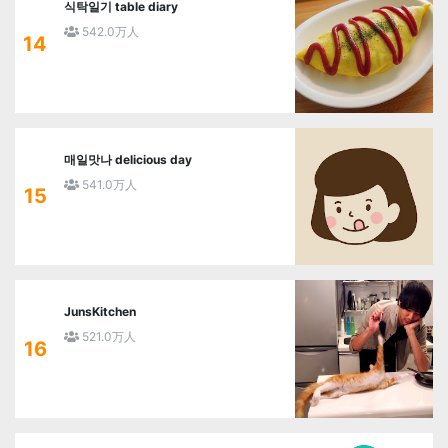
식탁일기 table diary
542.0万人
14
매일맛나 delicious day
541.0万人
15
JunsKitchen
521.0万人
16