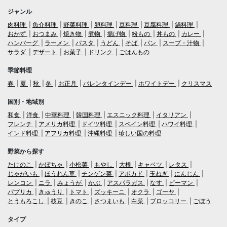
ジャンル
肉料理
魚介料理
野菜料理
卵料理
豆料理
豆腐料理
鍋料理
おかず
おつまみ
焼き物
煮物
揚げ物
粉もの
丼もの
カレー
ハンバーグ
ラーメン
パスタ
うどん
そば
パン
スープ・汁物
サラダ
デザート
お菓子
ドリンク
ごはんもの
季節料理
春
夏
秋
冬
お正月
バレンタインデー
ホワイトデー
クリスマス
国別・地域別
和食
洋食
中華料理
韓国料理
エスニック料理
イタリアン
フレンチ
アメリカ料理
ドイツ料理
スペイン料理
ハワイ料理
インド料理
アフリカ料理
沖縄料理
珍しい国の料理
野菜から探す
たけのこ
かぼちゃ
小松菜
もやし
大根
キャベツ
レタス
じゃがいも
ほうれん草
チンゲン菜
アボカド
玉ねぎ
にんじん
レンコン
ニラ
みょうが
かぶ
アスパラガス
なす
ピーマン
パプリカ
きゅうり
トマト
ズッキーニ
オクラ
ゴーヤ
とうもろこし
枝豆
きのこ
さつまいも
白菜
ブロッコリー
ごぼう
タイプ