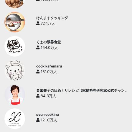
けんますクッキング
77.4万人
くまの限界食堂
154.0万人
cook kafemaru
161.0万人
奥薗壽子の日めくりレシピ【家庭料理研究家公式チャン
ネル】
84.3万人
syun cooking
121.0万人