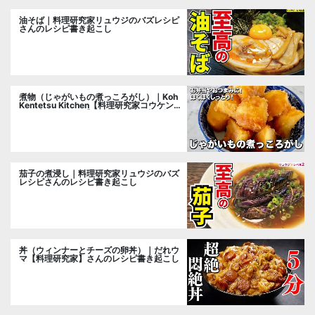
油そば｜料理研究家リュウジのバズレシピ
さんのレシピ書き起こし
煮物（じゃがいもの煮っころがし）｜Koh
Kentetsu Kitchen【料理研究家コウケンテ
ツ公式チャンネル】さんのレシピ書き起こ
し
茄子の煮浸し｜料理研究家リュウジのバズ
レシピさんのレシピ書き起こし
丼（ウィンナーとチーズの卵丼）｜だれウ
マ【料理研究家】さんのレシピ書き起こし