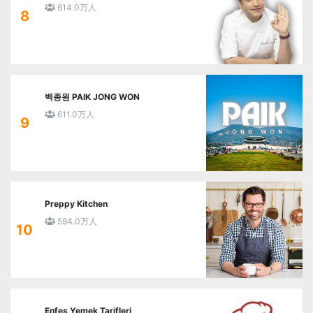
614.0万人
8
백종원 PAIK JONG WON
611.0万人
9
Preppy Kitchen
584.0万人
10
Enfes Yemek Tarifleri