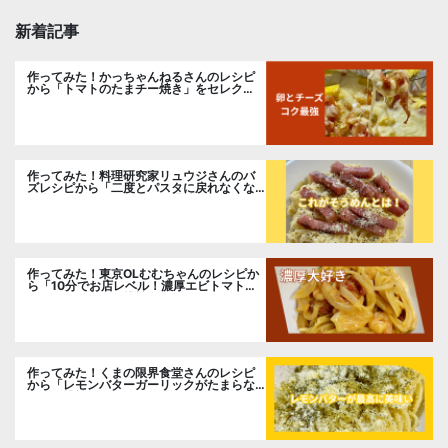
新着記事
作ってみた！かっちゃんねるさんのレシピ
から「トマトのたまチー焼き」をセレク
ト。
作ってみた！料理研究家リュウジさんのバ
ズレシピから「二度とパスタに戻れなくな
る冷やしカルボナーラ」に挑戦。
作ってみた！東京OLむむちゃんのレシピか
ら「10分でお店レベル！濃厚エビトマトク
リームパスタ」に挑戦
作ってみた！くまの限界食堂さんのレシピ
から「レモンバターガーリックがたまらな
い」に挑戦。