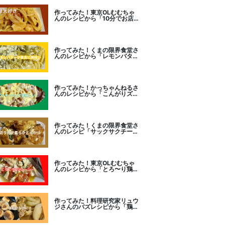
作ってみた！東京OLむむちゃ
んのレシピから「10分でお店
レベル！濃厚エビトマトクリー
ムパスタ」に挑戦
作ってみた！くまの限界食堂さ
んのレシピから「レモンバター
ガーリックがたまらない」に挑
戦。
作ってみた！かっちゃんねるさ
んのレシピから「こんがりズッ
キーニピザ」に挑戦しました。
作ってみた！くまの限界食堂さ
んのレシピ「サックサクチーズ
とんかつ！」に挑戦。
作ってみた！東京OLむむちゃ
んのレシピから「とろ〜り鶏む
ねトマトチーズ蒸し」に挑戦
作ってみた！料理研究家リュウ
ジさんのバズレシピから「鶏の
塩だけ煮込み」に挑戦。