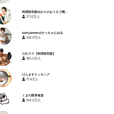
料理研究家ゆかりのおうちで簡単
レシピ / Yukari's Kitchen
177.0万人
kattyanneru/かっちゃんねる
158.0万人
だれウマ【料理研究家】
185.0万人
けんますクッキング
77.4万人
くまの限界食堂
154.0万人