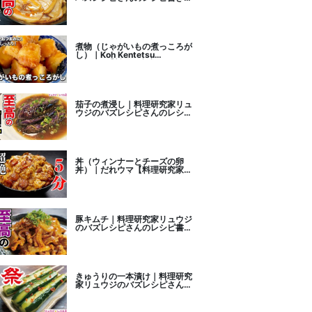
こし
煮物（じゃがいもの煮っころが
し）｜Koh Kentetsu
Kitchen【料理研究家コウケン
テツ公式チャンネル】さんのレ
シピ書き起こし
茄子の煮浸し｜料理研究家リュ
ウジのバズレシピさんのレシピ
書き起こし
丼（ウィンナーとチーズの卵
丼）｜だれウマ【料理研究家】
さんのレシピ書き起こし
豚キムチ｜料理研究家リュウジ
のバズレシピさんのレシピ書き
起こし
きゅうりの一本漬け｜料理研究
家リュウジのバズレシピさんの
レシピ書き起こし