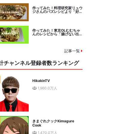
作ってみた！料理研究家リュウ
ジさんのバズレシピより「好み
焼きマイスターに教わるお好み
焼」に挑戦。
作ってみた！東京OLむむちゃ
んのレシピから「揚げない出汁
しみ！鶏と夏野菜の焼き浸し」
に挑戦。
記事一覧
計チャンネル登録者数ランキング
HikakinTV
1,960.0万人
きまぐれクックKimagure
Cook
1,470.0万人