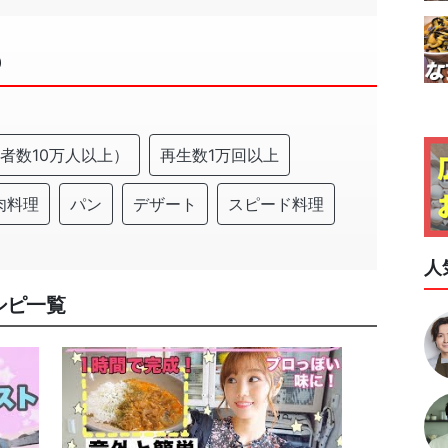
０
登録者数10万人以上）
再生数1万回以上
肉料理
パン
デザート
スピード料理
人
シピ一覧