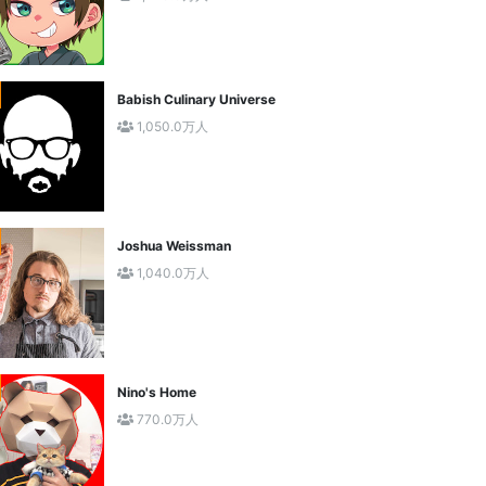
Babish Culinary Universe
1,050.0万人
Joshua Weissman
1,040.0万人
Nino's Home
770.0万人