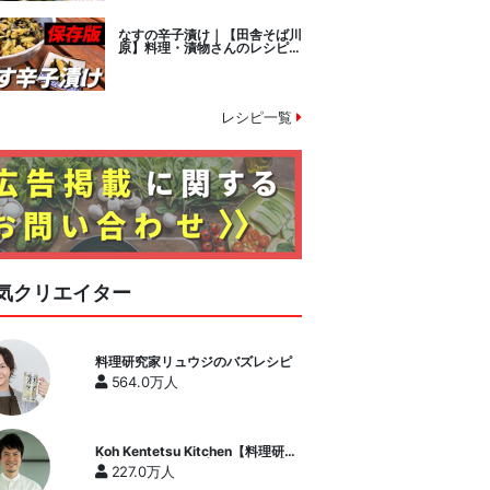
なすの辛子漬け｜【田舎そば川
原】料理・漬物さんのレシピ書
き起こし
レシピ一覧
気クリエイター
料理研究家リュウジのバズレシピ
564.0万人
Koh Kentetsu Kitchen【料理研究
家コウケンテツ公式チャンネル】
227.0万人