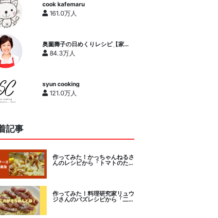
cook kafemaru
161.0万人
奥薗壽子の日めくりレシピ【家庭
料理研究家公式チャンネル】
84.3万人
syun cooking
121.0万人
着記事
作ってみた！かっちゃんねるさ
んのレシピから「トマトのたま
チー焼き」をセレクト。
作ってみた！料理研究家リュウ
ジさんのバズレシピから「二度
とパスタに戻れなくなる冷やし
カルボナーラ」に挑戦。