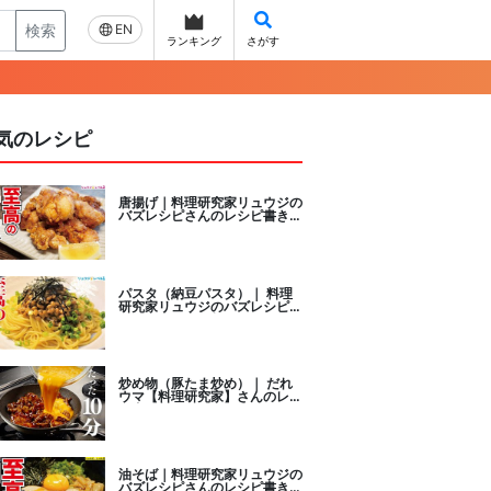
検索
EN
ランキング
さがす
気のレシピ
唐揚げ｜料理研究家リュウジの
バズレシピさんのレシピ書き起
こし
パスタ（納豆パスタ）｜ 料理
研究家リュウジのバズレシピさ
んのレシピ書き起こし
炒め物（豚たま炒め）｜ だれ
ウマ【料理研究家】さんのレシ
ピ書き起こし
油そば｜料理研究家リュウジの
バズレシピさんのレシピ書き起