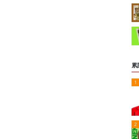
累
1
2