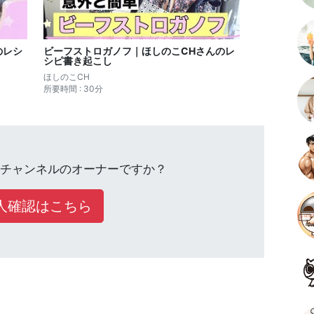
のレシ
ビーフストロガノフ｜ほしのこCHさんのレ
シピ書き起こし
ほしのこCH
所要時間 : 30分
チャンネルのオーナーですか？
人確認はこちら