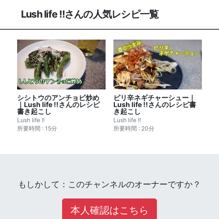
Lush life !!さんの人気レシピ一覧
シシトウのアンチョビ炒め
ピリ辛ネギチャーシュー｜
｜Lush life !!さんのレシピ
Lush life !!さんのレシピ書
書き起こし
き起こし
Lush life !!
Lush life !!
所要時間 : 15分
所要時間 : 20分
もしかして：このチャンネルのオーナーですか？
本人確認はこちら