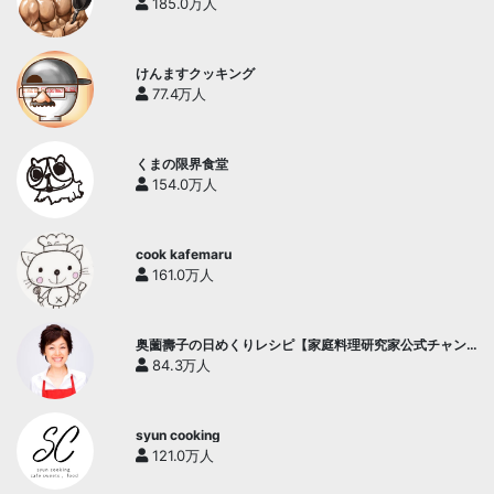
185.0万人
けんますクッキング
77.4万人
くまの限界食堂
154.0万人
cook kafemaru
161.0万人
奥薗壽子の日めくりレシピ【家庭料理研究家公式チャン
ネル】
84.3万人
syun cooking
121.0万人