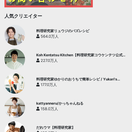
人気クリエイター
料理研究家リュウジのバズレシピ
564.0万人
Koh Kentetsu Kitchen【料理研究家コウケンテツ公式チ
ャンネル】
227.0万人
料理研究家ゆかりのおうちで簡単レシピ / Yukari's
Kitchen
177.0万人
kattyanneru/かっちゃんねる
158.0万人
だれウマ【料理研究家】