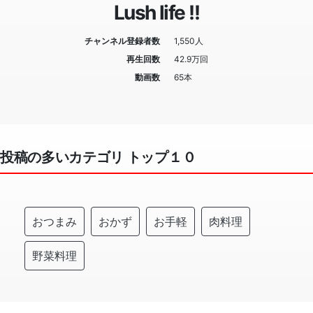
Lush life !!
チャンネル登録者数
1,550人
再生回数
42.9万回
動画数
65本
投稿の多いカテゴリ トップ１０
おつまみ
おかず
お手軽
肉料理
野菜料理