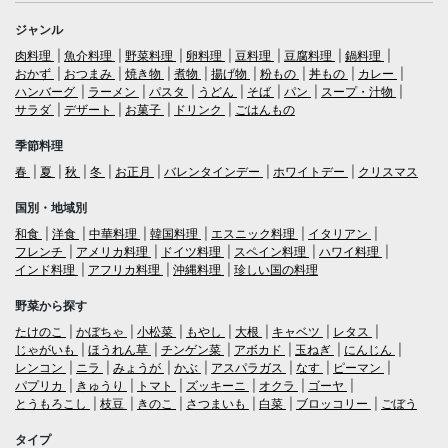
ジャンル
肉料理
魚介料理
野菜料理
卵料理
豆料理
豆腐料理
鍋料理
おかず
おつまみ
焼き物
煮物
揚げ物
粉もの
丼もの
カレー
ハンバーグ
ラーメン
パスタ
うどん
そば
パン
スープ・汁物
サラダ
デザート
お菓子
ドリンク
ごはんもの
季節料理
春
夏
秋
冬
お正月
バレンタインデー
ホワイトデー
クリスマス
国別・地域別
和食
洋食
中華料理
韓国料理
エスニック料理
イタリアン
フレンチ
アメリカ料理
ドイツ料理
スペイン料理
ハワイ料理
インド料理
アフリカ料理
沖縄料理
珍しい国の料理
野菜から探す
たけのこ
かぼちゃ
小松菜
もやし
大根
キャベツ
レタス
じゃがいも
ほうれん草
チンゲン菜
アボカド
玉ねぎ
にんじん
レンコン
ニラ
みょうが
かぶ
アスパラガス
なす
ピーマン
パプリカ
きゅうり
トマト
ズッキーニ
オクラ
ゴーヤ
とうもろこし
枝豆
きのこ
さつまいも
白菜
ブロッコリー
ごぼう
タイプ