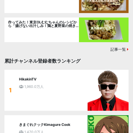
作ってみた！東京OLむむちゃんのレシピか
ら「揚げない出汁しみ！鶏と夏野菜の焼き
浸し」に挑戦。
記事一覧
累計チャンネル登録者数ランキング
HikakinTV
1,960.0万人
1
きまぐれクックKimagure Cook
1,470.0万人