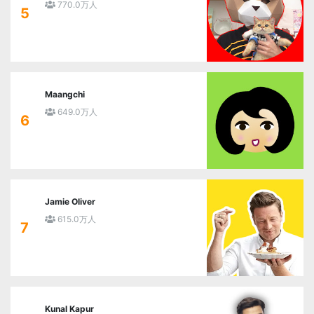
770.0万人
5
Maangchi
649.0万人
6
Jamie Oliver
615.0万人
7
Kunal Kapur