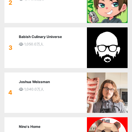
2
Babish Culinary Universe
1,050.0万人
3
Joshua Weissman
1,040.0万人
4
Nino's Home