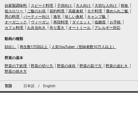
自家製調味料
スピード料理
子供向け
大人向け
大切な人向け
朝食
低カロリー
ご飯のお供
節約料理
高級食材
モテ料理
褒められご飯
男の料理
パーティー向け
激辛
珍しい食材
キャンプ飯
オーガニック
ヴィーガン
再現料理
ダイエット
低糖質
お手軽
カフェ料理
お弁当向き
作り置き
オートミール
アレルギー対応
動画の種類
顔出し
再生数1万回以上
人気YouTuber（登録者数10万人以上）
野菜の基本
野菜の下処理
野菜の切り方
野菜の保存
野菜の茹で方
野菜の皮むき
野菜の焼き方
言語
日本語
/
English
ログイン・新規会員登録
TubeRecipe