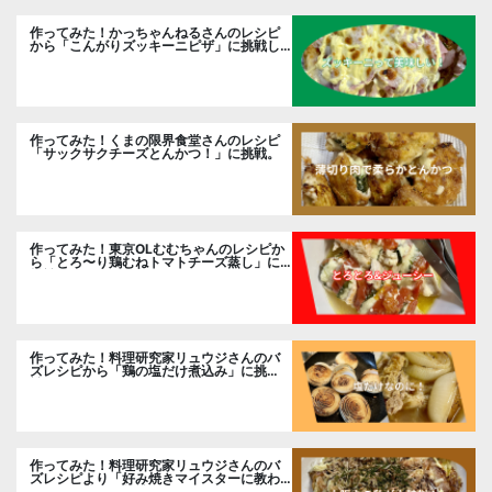
作ってみた！かっちゃんねるさんのレシピ
から「こんがりズッキーニピザ」に挑戦し
ました。
作ってみた！くまの限界食堂さんのレシピ
「サックサクチーズとんかつ！」に挑戦。
作ってみた！東京OLむむちゃんのレシピか
ら「とろ〜り鶏むねトマトチーズ蒸し」に
挑戦
作ってみた！料理研究家リュウジさんのバ
ズレシピから「鶏の塩だけ煮込み」に挑
戦。
作ってみた！料理研究家リュウジさんのバ
ズレシピより「好み焼きマイスターに教わ
るお好み焼」に挑戦。