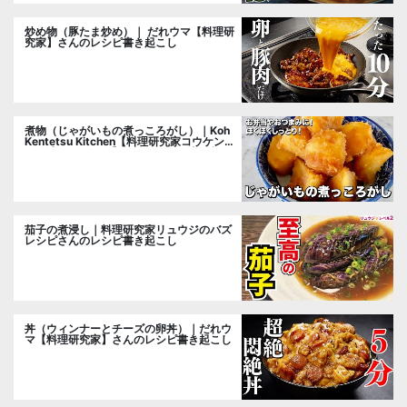
炒め物（豚たま炒め）｜ だれウマ【料理研
究家】さんのレシピ書き起こし
煮物（じゃがいもの煮っころがし）｜Koh
Kentetsu Kitchen【料理研究家コウケンテ
ツ公式チャンネル】さんのレシピ書き起こ
し
茄子の煮浸し｜料理研究家リュウジのバズ
レシピさんのレシピ書き起こし
丼（ウィンナーとチーズの卵丼）｜だれウ
マ【料理研究家】さんのレシピ書き起こし