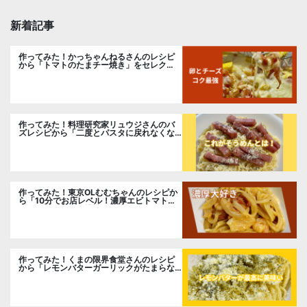
新着記事
作ってみた！かっちゃんねるさんのレシピ
から「トマトのたまチー焼き」をセレク
ト。
作ってみた！料理研究家リュウジさんのバ
ズレシピから「二度とパスタに戻れなくな
る冷やしカルボナーラ」に挑戦。
作ってみた！東京OLむむちゃんのレシピか
ら「10分でお店レベル！濃厚エビトマトク
リームパスタ」に挑戦
作ってみた！くまの限界食堂さんのレシピ
から「レモンバターガーリックがたまらな
い」に挑戦。