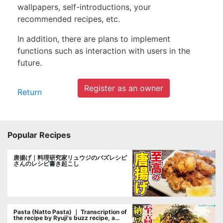
wallpapers, self-introductions, your
recommended recipes, etc.
In addition, there are plans to implement
functions such as interaction with users in the
future.
Register as an owner
Return
Popular Recipes
唐揚げ｜料理研究家リュウジのバズレシピ
さんのレシピ書き起こし
Pasta (Natto Pasta) ｜ Transcription of
the recipe by Ryuji's buzz recipe, a