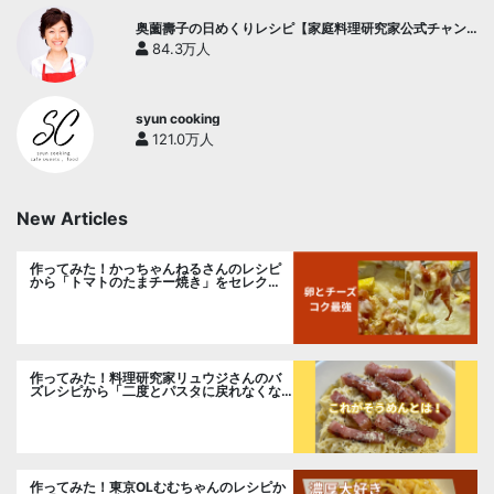
奥薗壽子の日めくりレシピ【家庭料理研究家公式チャン
ネル】
84.3万人
syun cooking
121.0万人
New Articles
作ってみた！かっちゃんねるさんのレシピ
から「トマトのたまチー焼き」をセレク
ト。
作ってみた！料理研究家リュウジさんのバ
ズレシピから「二度とパスタに戻れなくな
る冷やしカルボナーラ」に挑戦。
作ってみた！東京OLむむちゃんのレシピか