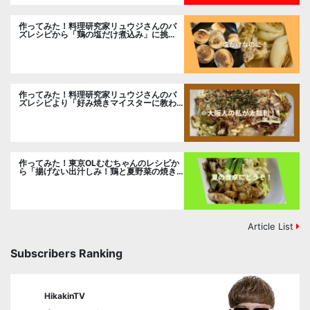
作ってみた！料理研究家リュウジさんのバ
ズレシピから「鶏の塩だけ煮込み」に挑
戦。
作ってみた！料理研究家リュウジさんのバ
ズレシピより「好み焼きマイスターに教わ
るお好み焼」に挑戦。
作ってみた！東京OLむむちゃんのレシピか
ら「揚げない出汁しみ！鶏と夏野菜の焼き
浸し」に挑戦。
Article List
Subscribers Ranking
HikakinTV