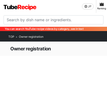
JP
Ranking
You can search YouTube recipe videos by category, see in text
TOP
Owner registration
Owner registration