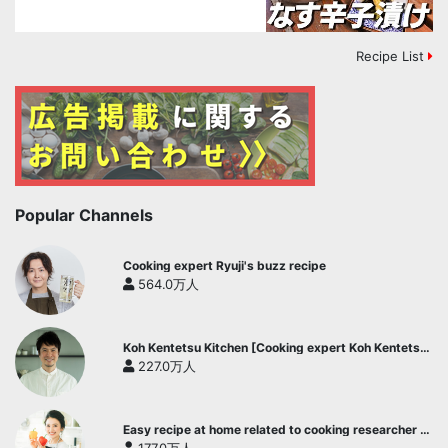
Recipe List
Popular Channels
Cooking expert Ryuji's buzz recipe
564.0万人
Koh Kentetsu Kitchen [Cooking expert Koh Kentetsu
official channel]
227.0万人
Easy recipe at home related to cooking researcher /
Yukari's Kitchen