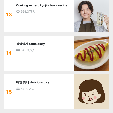
Cooking expert Ryuji's buzz recipe
564.0万人
13
식탁일기 table diary
542.0万人
14
매일 맛나 delicious day
541.0万人
15