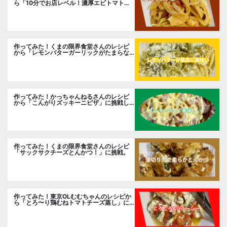
ら「10分でお店レベル！濃厚エビトマトク
リームパスタ」に挑戦
作ってみた！くまの限界食堂さんのレシピ
から「レモンバターガーリックがたまらな
い」に挑戦。
作ってみた！かっちゃんねるさんのレシピ
から「こんがりズッキーニピザ」に挑戦し
ました。
作ってみた！くまの限界食堂さんのレシピ
「サックサクチーズとんかつ！」に挑戦。
作ってみた！東京OLむむちゃんのレシピか
ら「とろ〜り鶏むねトマトチーズ蒸し」に
挑戦