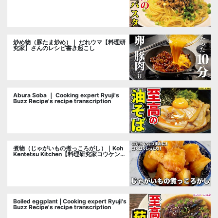
cooking researcher
炒め物（豚たま炒め）｜ だれウマ【料理研
究家】さんのレシピ書き起こし
Abura Soba ｜ Cooking expert Ryuji's
Buzz Recipe's recipe transcription
煮物（じゃがいもの煮っころがし）｜Koh
Kentetsu Kitchen【料理研究家コウケンテ
ツ公式チャンネル】さんのレシピ書き起こ
し
Boiled eggplant | Cooking expert Ryuji's
Buzz Recipe's recipe transcription