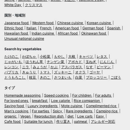
White Day
クリスマス
国別・地域別
Japanese food
Western food
Chinese cuisine
Korean cuisine
Ethnic food
Italian
French
American food
German food
Spanish
Hawaiian food
Indian cuisine
African food
Okinawan food
Unusual national cuisine
Search by vegetables
たけのこ
かぼちゃ
小松菜
もやし
大根
キャベツ
レタス
じゃがいも
ほうれん草
チンゲン菜
アボカド
玉ねぎ
にんじん
レンコン
ニラ
みょうが
かぶ
アスパラガス
なす
ピーマン
パプリカ
きゅうり
トマト
ズッキーニ
オクラ
ゴーヤ
とうもろこし
枝豆
きのこ
さつまいも
白菜
ブロッコリー
ごぼう
タイプ
Homemade seasoning
Speed cooking
For children
For adults
For loved ones
breakfast
Low calorie
Rice companion
Saving food
Luxury ingredients
Mote cuisine
Complimented rice
Man's cooking
For parties
Spicy
Rare ingredients
Camping rice
organic
Vegan
Reproduction dish
diet
Low carb
Easy
Cafe food
Suitable for lunch
作り置き
oatmeal
アレルギー対応