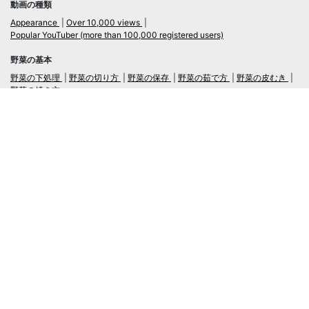
動画の種類
Appearance
Over 10,000 views
Popular YouTuber (more than 100,000 registered users)
野菜の基本
野菜の下処理
野菜の切り方
野菜の保存
野菜の茹で方
野菜の皮むき
野菜の焼き方
言語
日本語
/
English
ログイン・新規会員登録
TubeRecipe
Company
Regarding the handling of personal information in inquiries
広告掲載及び当サイトへの情報掲載について