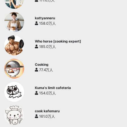
177.0万人
kattyanneru
158.0万人
Who horse [cooking expert]
185.0万人
Cooking
77.4万人
Kuma's limit cafeteria
154.0万人
cook kafemaru
161.0万人