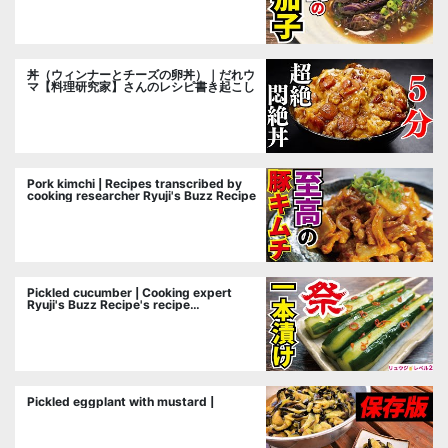
丼（ウィンナーとチーズの卵丼）｜だれウ
マ【料理研究家】さんのレシピ書き起こし
Pork kimchi | Recipes transcribed by
cooking researcher Ryuji's Buzz Recipe
Pickled cucumber | Cooking expert
Ryuji's Buzz Recipe's recipe
transcription
Pickled eggplant with mustard |