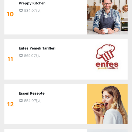
Preppy Kitchen
584.0万人
10
Enfes Yemek Tarifleri
569.0万人
11
Essen Rezepte
554.0万人
12