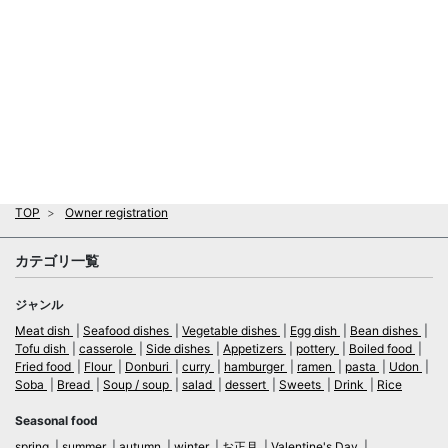
TOP
Owner registration
カテゴリ一覧
ジャンル
Meat dish
Seafood dishes
Vegetable dishes
Egg dish
Bean dishes
Tofu dish
casserole
Side dishes
Appetizers
pottery
Boiled food
Fried food
Flour
Donburi
curry
hamburger
ramen
pasta
Udon
Soba
Bread
Soup / soup
salad
dessert
Sweets
Drink
Rice
Seasonal food
spring
summer
autumn
winter
お正月
Valentine's Day