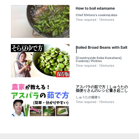
How to boil edamame
Chef Shitara's cooking dojo
Time required : 15minutes
Boiled Broad Beans with Salt
|
[Countryside Soba Kawahara]
Cooking / Pickles
Time required : 10minutes
アスパラの茹で方｜しゅうたの
畑便りさんのレシピ書き起こし
しゅうたの畑便り
Time required : 15minutes