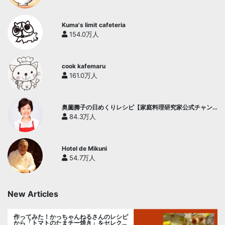
Kuma's limit cafeteria
154.0万人
cook kafemaru
161.0万人
奥薗壽子の日めくりレシピ【家庭料理研究家公式チャン
ネル】
84.3万人
Hotel de Mikuni
54.7万人
New Articles
作ってみた！かっちゃんねるさんのレシピ
から「トマトのたまチー焼き」をセレク