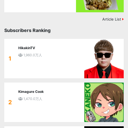
Article List
Subscribers Ranking
HikakinTV
1,960.0万人
1
Kimagure Cook
1,470.0万人
2