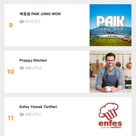
백종원 PAIK JONG WON
611.0万人
9
Preppy Kitchen
584.0万人
10
Enfes Yemek Tarifleri
569.0万人
11