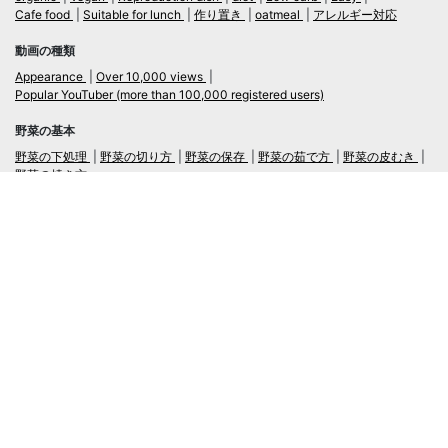
Cafe food
Suitable for lunch
作り置き
oatmeal
アレルギー対応
動画の種類
Appearance
Over 10,000 views
Popular YouTuber (more than 100,000 registered users)
野菜の基本
野菜の下処理
野菜の切り方
野菜の保存
野菜の茹で方
野菜の皮むき
野菜の焼き方
言語
日本語
/
English
ログイン・新規会員登録
TubeRecipe
Company
Regarding the handling of personal information in inquiries