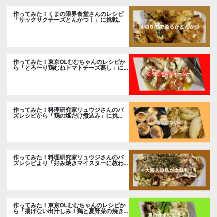
作ってみた！くまの限界食堂さんのレシピ
「サックサクチーズとんかつ！」に挑戦。
作ってみた！東京OLむむちゃんのレシピか
ら「とろ〜り鶏むねトマトチーズ蒸し」に
挑戦
作ってみた！料理研究家リュウジさんのバ
ズレシピから「鶏の塩だけ煮込み」に挑
戦。
作ってみた！料理研究家リュウジさんのバ
ズレシピより「好み焼きマイスターに教わ
るお好み焼」に挑戦。
作ってみた！東京OLむむちゃんのレシピか
ら「揚げない出汁しみ！鶏と夏野菜の焼き
浸し」に挑戦。