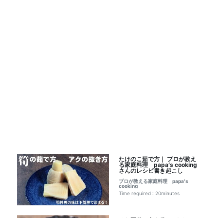
たけのこ茹で方｜ プロが教え
る家庭料理 papa′s cooking
さんのレシピ書き起こし
プロが教える家庭料理 papa′s
cooking
Time required : 20minutes