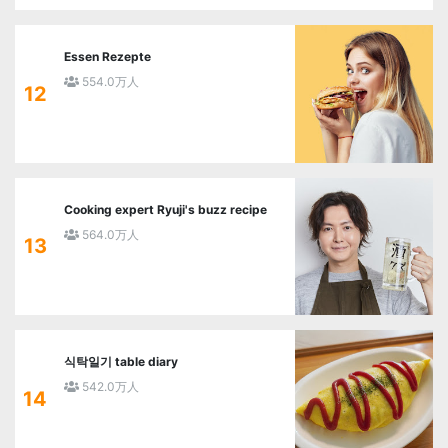
Essen Rezepte
554.0万人
12
Cooking expert Ryuji's buzz recipe
564.0万人
13
식탁일기 table diary
542.0万人
14