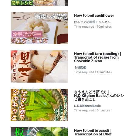
How to boil cauliflower
ぱるとよの料理チャンネル
Time required : 10minutes
How to boil taro (peeling) |
Transcript of recipe from
Shokuhin Zukan
食材図鑑
Time required : 10minutes
さやえんどう茹で方｜
N.D.Kitchen Basicさんのレシ
ピ書き起こし
N.D.Kitchen Basic
Time required : 5minutes
How to boil broccoli｜
Transcription of Chef