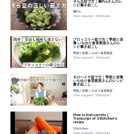
そら豆茹で方｜農Proさんのレ
シピ書き起こし
農Pro
Time required : 20minutes
ブロッコリー茹で方｜季節と栄
養 いちゆり食育教室さんのレ
シピ書き起こし
季節と栄養 いちゆり食育教室
Time required : 10minutes
モロヘイヤ茹で方｜季節と栄養
いちゆり食育教室さんのレシピ
書き起こし
季節と栄養 いちゆり食育教室
Time required : 10minutes
How to boil carrots |
Transcript of 33kitchen's
recipe
33kitchen
Time required : 10minutes