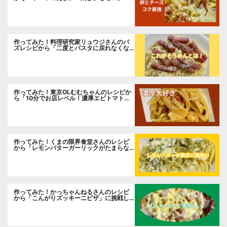
ト。
作ってみた！料理研究家リュウジさんのバ
ズレシピから「二度とパスタに戻れなくな
る冷やしカルボナーラ」に挑戦。
作ってみた！東京OLむむちゃんのレシピか
ら「10分でお店レベル！濃厚エビトマトク
リームパスタ」に挑戦
作ってみた！くまの限界食堂さんのレシピ
から「レモンバターガーリックがたまらな
い」に挑戦。
作ってみた！かっちゃんねるさんのレシピ
から「こんがりズッキーニピザ」に挑戦し
ました。