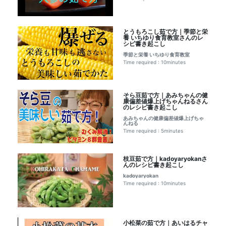
とうもろこし茹で方｜季節と栄
養 いちゆり食育教室さんのレ
シピ書き起こし
季節と栄養 いちゆり食育教室
Time required : 10minutes
そら豆茹で方｜あみちゃんの健
康偏差値爆上げちゃんねるさん
のレシピ書き起こし
あみちゃんの健康偏差値爆上げちゃ
んねる
Time required : 5minutes
枝豆茹で方｜kadoyaryokanさ
んのレシピ書き起こし
kadoyaryokan
Time required : 10minutes
小松菜の茹で方｜あいはるチャ