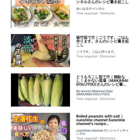
ンネルさんのレシピ書き起こし
あいはるチャンネル
Time required : 10minutes
破竹茹で方｜ごうです。ごはん
作ります。さんのレシピ書き起
こし
ごうです。ごはん作ります。
Time required : 25minutes
とうもろこし茹で方｜無駄な
し！まかない道場（MAKANAI
DOUJYOU)さんのレシピ書き
起こし
No waste! Makanai Dojo
(MAKANAI DOUJYOU)
Time required : 25minutes
Boiled peanuts with salt｜
sunshine channel Sunshine
channel's recipe
transcription
sunshine channel サンシャインチャ
ンネル
Time required : 50minutes