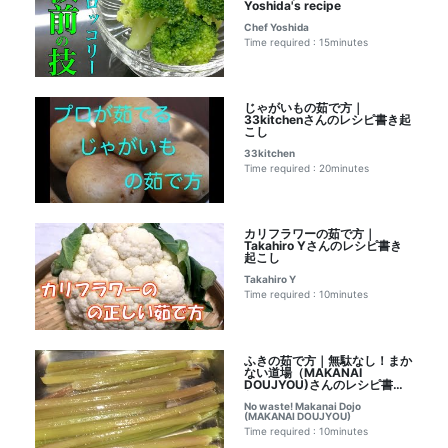
Yoshida's recipe
Chef Yoshida
Time required : 15minutes
じゃがいもの茹で方｜
33kitchenさんのレシピ書き起
こし
33kitchen
Time required : 20minutes
カリフラワーの茹で方｜
Takahiro Yさんのレシピ書き
起こし
Takahiro Y
Time required : 10minutes
ふきの茹で方｜無駄なし！まか
ない道場（MAKANAI
DOUJYOU)さんのレシピ書き
起こし
No waste! Makanai Dojo
(MAKANAI DOUJYOU)
Time required : 10minutes