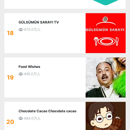
GÜLSÜMÜN SARAYI TV
470.0万人
18
Food Wishes
465.0万人
19
Chocolate Cacao Chocolate cacao
464.0万人
20