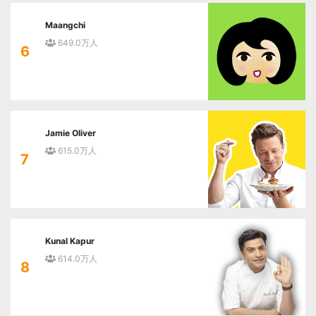
Maangchi
649.0万人
6
Jamie Oliver
615.0万人
7
Kunal Kapur
614.0万人
8