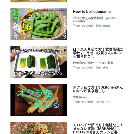
How to boil edamame
プロが教える家庭料理 papa′s
cooking
Time required : 20minutes
ほうれん草茹で方｜飲食店独立
学校 /こうせい校長さんのレシ
ピ書き起こし
飲食店独立学校 /こうせい校長
Time required : 5minutes
オクラ茹で方｜33kitchenさん
のレシピ書き起こし
33kitchen
Time required : 10minutes
モロヘイヤ茹で方｜無駄なし！
まかない道場（MAKANAI
DOUJYOU)さんのレシピ書き