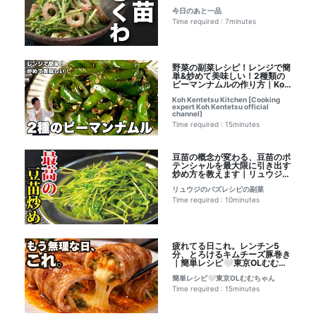
ごま和え【今日のあと一品】
今日のあと一品
【副菜レシピ】｜今日のあと一
品のレシピ書き起こし
Time required : 7minutes
野菜の副菜レシピ！レンジで簡
単&炒めて美味しい！2種類の
ピーマンナムルの作り方｜Koh
Kentetsu Kitchen【料理研究
Koh Kentetsu Kitchen [Cooking
家コウケンテツ公式チャンネ
expert Koh Kentetsu official
ル】レシピ書き起こし
channel]
Time required : 15minutes
豆苗の概念が変わる、豆苗のポ
テンシャルを最大限に引き出す
炒め方を教えます｜リュウジの
バズレシピの副菜レシピ書き起
リュウジのバズレシピの副菜
こし
Time required : 10minutes
疲れてる日これ。レンチン5
分、とろけるキムチーズ豚巻き
｜簡単レシピ🤍東京OLむむち
ゃん書き起こし
簡単レシピ🤍東京OLむむちゃん
Time required : 15minutes