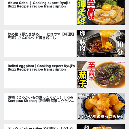
Abura Soba ｜ Cooking expert Ryuji's
Buzz Recipe's recipe transcription
炒め物（豚たま炒め）｜ だれウマ【料理研
究家】さんのレシピ書き起こし
Boiled eggplant | Cooking expert Ryuji's
Buzz Recipe's recipe transcription
煮物（じゃがいもの煮っころがし）｜Koh
Kentetsu Kitchen【料理研究家コウケンテ
ツ公式チャンネル】さんのレシピ書き起こ
し
丼（ウィンナーとチーズの卵丼）｜だれウ