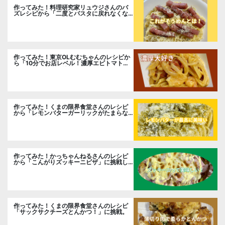
作ってみた！料理研究家リュウジさんのバ
ズレシピから「二度とパスタに戻れなくな
る冷やしカルボナーラ」に挑戦。
作ってみた！東京OLむむちゃんのレシピか
ら「10分でお店レベル！濃厚エビトマトク
リームパスタ」に挑戦
作ってみた！くまの限界食堂さんのレシピ
から「レモンバターガーリックがたまらな
い」に挑戦。
作ってみた！かっちゃんねるさんのレシピ
から「こんがりズッキーニピザ」に挑戦し
ました。
作ってみた！くまの限界食堂さんのレシピ
「サックサクチーズとんかつ！」に挑戦。