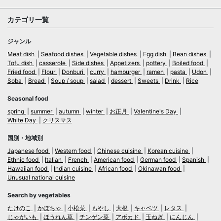
カテゴリ一覧
ジャンル
Meat dish
Seafood dishes
Vegetable dishes
Egg dish
Bean dishes
Tofu dish
casserole
Side dishes
Appetizers
pottery
Boiled food
Fried food
Flour
Donburi
curry
hamburger
ramen
pasta
Udon
Soba
Bread
Soup / soup
salad
dessert
Sweets
Drink
Rice
Seasonal food
spring
summer
autumn
winter
お正月
Valentine's Day
White Day
クリスマス
国別・地域別
Japanese food
Western food
Chinese cuisine
Korean cuisine
Ethnic food
Italian
French
American food
German food
Spanish
Hawaiian food
Indian cuisine
African food
Okinawan food
Unusual national cuisine
Search by vegetables
たけのこ
かぼちゃ
小松菜
もやし
大根
キャベツ
レタス
じゃがいも
ほうれん草
チンゲン菜
アボカド
玉ねぎ
にんじん