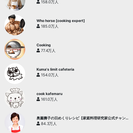
158.0万人
Who horse [cooking expert]
185.0万人
Cooking
77.4万人
Kuma's limit cafeteria
154.0万人
cook kafemaru
161.0万人
奥薗壽子の日めくりレシピ【家庭料理研究家公式チャン
ネル】
84.3万人