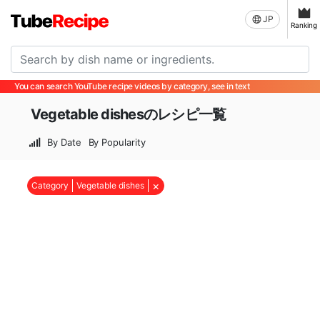
JP
Ranking
You can search YouTube recipe videos by category, see in text
Vegetable dishesのレシピ一覧
By Date
By Popularity
×
Category
Vegetable dishes