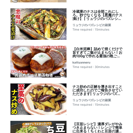
冷蔵庫のナスは全部これにし
ろ。秒でなくなる【悪魔のナス
漬け】 | リュウジのバズレシピ
の副菜さんのレシピ書き起こし
リュウジのバズレシピの副菜
Time required : 15minutes
【白米泥棒】詰めて焼くだけで
旨すぎてご飯が止まらない！お
肉100gで作れる最強の晩ごは
ん「肉詰めチーズ新玉ねぎ」の
kattyanneru
作り方｜かっちゃんねるさんレ
シピ書き起こし
Time required : 30minutes
ナス炒めの正解を導き出すこと
に成功したのでご報告させてい
ただきます| リュウジのバズレ
シピの副菜さんのレシピ書き起
リュウジのバズレシピの副菜
こし
Time required : 15minutes
【豆苗レシピ】濃厚ダレがやみ
つき止まらない！レンジで簡単
に出来る！ちくわと豆苗の濃厚