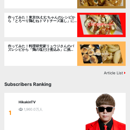
作ってみた！東京OLむむちゃんのレシピか
ら「とろ〜り鶏むねトマトチーズ蒸し」に
挑戦
作ってみた！料理研究家リュウジさんのバ
ズレシピから「鶏の塩だけ煮込み」に挑
戦。
Article List
Subscribers Ranking
HikakinTV
1,960.0万人
1