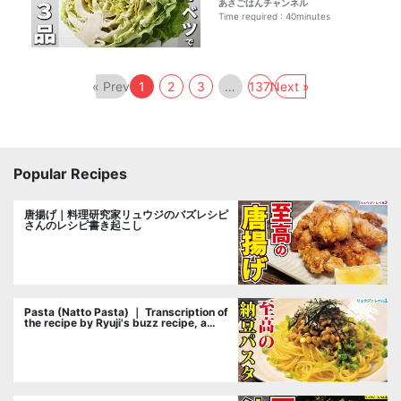
あさごはんチャンネル
を紹介します｜ あさごはんチ
ャンネルレシピ書き起こし
Time required : 40minutes
« Prev
1
2
3
…
137
Next »
Popular Recipes
唐揚げ｜料理研究家リュウジのバズレシピ
さんのレシピ書き起こし
Pasta (Natto Pasta) ｜ Transcription of
the recipe by Ryuji's buzz recipe, a
cooking researcher