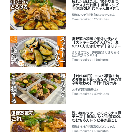
疲れた日はこれ。10分やみつ
きナスよだれ豚｜ 簡単レシピ
🤍東京OLむむちゃん書き起こ
し
簡単レシピ🤍東京OLむむちゃん
Time required : 20minutes
夏野菜の和風で意外な使い方
【ズッキーニのきんぴら】 夏
のつくりおきおかず｜きじまご
はん 【料理家きじまりゅうた
きじまごはん 【料理家きじまりゅう
公式チャンネル】さんのレシピ
た公式チャンネル】
書き起こし
Time required : 15minutes
【1食140円】コスパ最強！旬
の夏野菜を食べるなら【豚の甘
辛味噌炒め】平日5日分の弁当
を作り置き冷凍｜ おすぎ(管理
おすぎ(管理栄養士)
栄養士)さんのレシピ書き起こ
し
Time required : 40minutes
洗い物もラク。とろとろナス豚
チーズ｜ 簡単レシピ🤍東京OL
むむちゃんレシピ書き起こし
簡単レシピ🤍東京OLむむちゃん
Time required : 18minutes