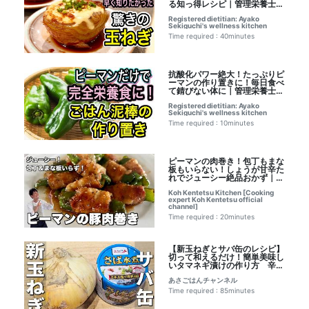
る知っ得レシピ｜管理栄養士:
関口絢子のウェルネスキッチン
Registered dietitian: Ayako
さんのレシピ書き起こし
Sekiguchi's wellness kitchen
Time required : 40minutes
抗酸化パワー絶大！たっぷりピ
ーマンの作り置きに！毎日食べ
て錆びない体に｜管理栄養士:
関口絢子のウェルネスキッチン
Registered dietitian: Ayako
さんのレシピ書き起こし
Sekiguchi's wellness kitchen
Time required : 10minutes
ピーマンの肉巻き！包丁もまな
板もいらない！しょうが甘辛た
れでジューシー絶品おかず｜料
理研究家コウケンテツさんのレ
Koh Kentetsu Kitchen [Cooking
シピ書き起こし
expert Koh Kentetsu official
channel]
Time required : 20minutes
【新玉ねぎとサバ缶のレシピ】
切って和えるだけ！簡単美味し
いタマネギ漬けの作り方 辛味
を抑えて栄養を逃さない！子供
あさごはんチャンネル
にも大人気な副菜レシピ｜あさ
ごはんチャンネルさんのレシピ
Time required : 85minutes
書き起こし