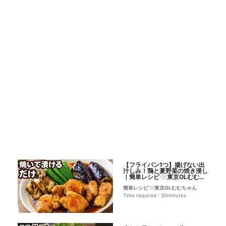
【フライパン1つ】揚げない出
汁しみ！鶏と夏野菜の焼き浸し
｜簡単レシピ🤍東京OLむむち
ゃんレシピ書き起こし
簡単レシピ🤍東京OLむむちゃん
Time required : 30minutes