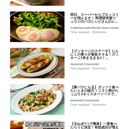
明日、スーパーからブロッコリ
ーが消えます｜ 料理研究家リ
ュウジのバズレシピさんのレシ
ピ書き起こし
Cooking expert Ryuji's buzz recipe
Time required : 20minutes
【ズッキーニのステーキ】にん
にくの香りが食欲そそる！ズッ
キーニ1本まるまる♪｜
macaroni（マカロニ）さんお
macaroni | macaroni
レシピ書き起こし
Time required : 15minutes
【豚バラにら玉】ガッツリ食べ
たいときの味方！ニラと卵がた
っぷり♪オイスターソースでこ
く旨｜macaroni（マカロニ）
macaroni | macaroni
さんのレシピ書き起こし
Time required : 15minutes
【玉ねぎ1つで簡単】一度食べ
たらリピ決定！有効成分が増え