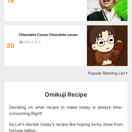
19
Chocolate Cacao Chocolate cacao
464.0万人
20
Popular Ranking List
Omikuji Recipe
Deciding on what recipe to make today is always time-
consuming,Right!
So,Let's decide today's recipe like hoping lucky draw from
fortune telling.