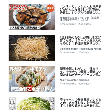
【とろ～りナスとふんわり厚揚
げがクセになる♪】バテ気味の
身体に、シンプルで美味しいが
最高♪＜ナスと厚揚げの照り焼
奥薗壽子の日めくりレシピ【家庭料
き＞｜奥薗壽子の日めくりレシ
理研究家公式チャンネル】
ピ【家庭料理研究家公式チャン
ネル】レシピ書き起こし
Time required : 20minutes
1袋28円のもやしが売れるほど
旨くなる。【ラーメン屋さんの
もやし】｜料理研究家リュウジ
のバズレシピのレシピ書き起こ
Cooking expert Ryuji's buzz recipe
し
Time required : 20minutes
新玉全部これがいい！外カリ
ッ、中モチッで最高に美味しい
新たまねぎチーズベーコン春巻
き弁当｜にぎりっ娘。
Nigiri daughter. nigiricco
nigiriccoのレシピ書き起こし
Time required : 50minutes
春キャベツで作る簡単レシピま
とめ 火を使わないお手軽おか
ずも！作り置きも出来るやお弁
当のおかずにもオススメな3品