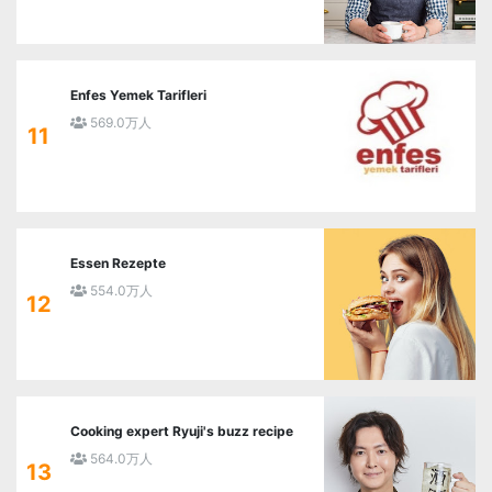
Enfes Yemek Tarifleri
569.0万人
11
Essen Rezepte
554.0万人
12
Cooking expert Ryuji's buzz recipe
564.0万人
13