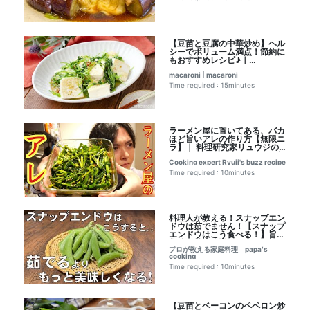
【豆苗と豆腐の中華炒め】ヘル
シーでボリューム満点！節約に
もおすすめレシピ♪｜
macaroni（マカロニ）さんの
macaroni | macaroni
レシピ書き起こし
Time required : 15minutes
ラーメン屋に置いてある、バカ
ほど旨いアレの作り方【無限ニ
ラ】｜ 料理研究家リュウジの
バズレシピさんのレシピ書き起
Cooking expert Ryuji's buzz recipe
こし
Time required : 10minutes
料理人が教える！スナップエン
ドウは茹でません！【スナップ
エンドウはこう食べる！】旨さ
凝縮！甘さ倍増！つまみ・簡
プロが教える家庭料理 papa′s
単！｜プロが教える家庭料理
cooking
papa′s cookingさんのレシピ
書き起こし
Time required : 10minutes
【豆苗とベーコンのペペロン炒