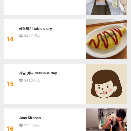
식탁일기 table diary
542.0万人
14
매일 맛나 delicious day
541.0万人
15
Juns Kitchen
521.0万人
16