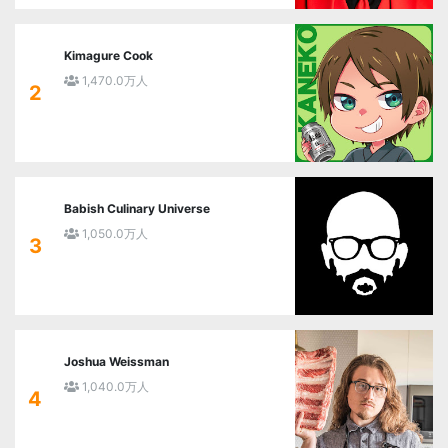
Kimagure Cook
1,470.0万人
2
Babish Culinary Universe
1,050.0万人
3
Joshua Weissman
1,040.0万人
4