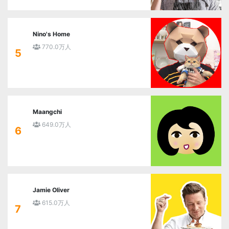
Nino's Home
770.0万人
5
Maangchi
649.0万人
6
Jamie Oliver
615.0万人
7