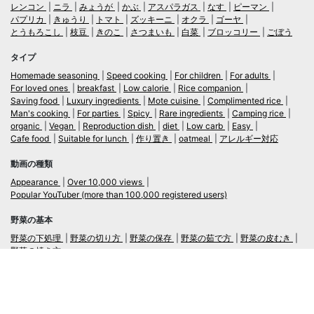
レンコン
ニラ
みょうが
かぶ
アスパラガス
なす
ピーマン
パプリカ
きゅうり
トマト
ズッキーニ
オクラ
ゴーヤ
とうもろこし
枝豆
きのこ
さつまいも
白菜
ブロッコリー
ごぼう
タイプ
Homemade seasoning
Speed cooking
For children
For adults
For loved ones
breakfast
Low calorie
Rice companion
Saving food
Luxury ingredients
Mote cuisine
Complimented rice
Man's cooking
For parties
Spicy
Rare ingredients
Camping rice
organic
Vegan
Reproduction dish
diet
Low carb
Easy
Cafe food
Suitable for lunch
作り置き
oatmeal
アレルギー対応
動画の種類
Appearance
Over 10,000 views
Popular YouTuber (more than 100,000 registered users)
野菜の基本
野菜の下処理
野菜の切り方
野菜の保存
野菜の茹で方
野菜の皮むき
野菜の焼き方
言語
日本語
/
English