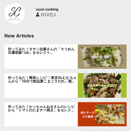
syun cooking
121.0万人
New Articles
作ってみた！タサン志麻さんの「そうめん
豆腐胡麻つゆ」をセレクト。
作ってみた！簡単レシピ🤍東京OLむむちゃ
んから「10分で絶品豚こまニラだれ」挑
戦。
作ってみた！かっちゃんねるさんのレシピ
から「トマトのたまチー焼き」をセレク
ト。