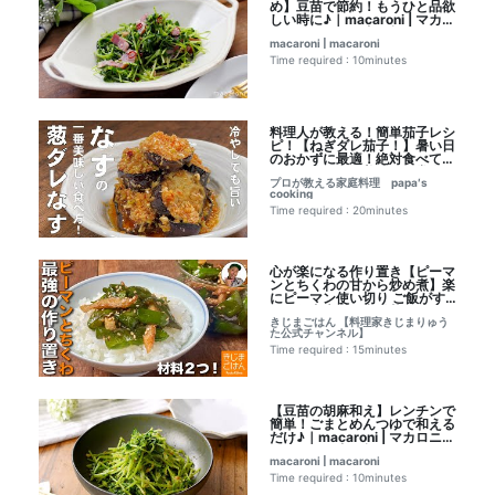
め】豆苗で節約！もうひと品欲
しい時に♪｜macaroni | マカロ
ニさんのレシピ書き起こし
macaroni | macaroni
Time required : 10minutes
料理人が教える！簡単茄子レシ
ピ！【ねぎダレ茄子！】暑い日
のおかずに最適！絶対食べてほ
しい！冷やして美味しい常備
プロが教える家庭料理 papa′s
菜！｜プロが教える家庭料理
cooking
papa′s cookingさんのレシピ
書き起こし
Time required : 20minutes
心が楽になる作り置き【ピーマ
ンとちくわの甘から炒め煮】楽
にピーマン使い切り ご飯がす
すむ佃煮未満の常備菜｜ きじ
きじまごはん 【料理家きじまりゅう
まごはん 【料理家きじまりゅ
た公式チャンネル】
うた公式チャンネル】さんのレ
シピ書き起こし
Time required : 15minutes
【豆苗の胡麻和え】レンチンで
簡単！ごまとめんつゆで和える
だけ♪｜macaroni | マカロニさ
んのレシピ書き起こし
macaroni | macaroni
Time required : 10minutes