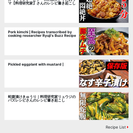
マ【料理研究家】さんのレシピ書き起こし
Pork kimchi | Recipes transcribed by
cooking researcher Ryuji's Buzz Recipe
Pickled eggplant with mustard |
蛇腹漬けきゅうり｜料理研究家リュウジの
バズレシピさんのレシピ書き起こし
Recipe List