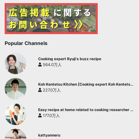
Popular Channels
Cooking expert Ryuji's buzz recipe
564.0万人
Koh Kentetsu Kitchen [Cooking expert Koh Kentetsu
official channel]
227.0万人
Easy recipe at home related to cooking researcher /
Yukari's Kitchen
177.0万人
kattyanneru