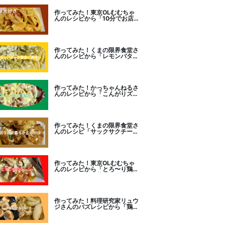
作ってみた！東京OLむむちゃ
んのレシピから「10分でお店
レベル！濃厚エビトマトクリー
ムパスタ」に挑戦
作ってみた！くまの限界食堂さ
んのレシピから「レモンバター
ガーリックがたまらない」に挑
戦。
作ってみた！かっちゃんねるさ
んのレシピから「こんがりズッ
キーニピザ」に挑戦しました。
作ってみた！くまの限界食堂さ
んのレシピ「サックサクチーズ
とんかつ！」に挑戦。
作ってみた！東京OLむむちゃ
んのレシピから「とろ〜り鶏む
ねトマトチーズ蒸し」に挑戦
作ってみた！料理研究家リュウ
ジさんのバズレシピから「鶏の
塩だけ煮込み」に挑戦。