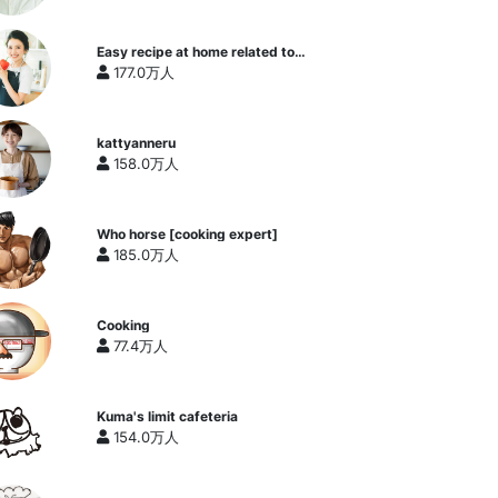
Easy recipe at home related to
cooking researcher / Yukari's
177.0万人
Kitchen
kattyanneru
158.0万人
Who horse [cooking expert]
185.0万人
Cooking
77.4万人
Kuma's limit cafeteria
154.0万人