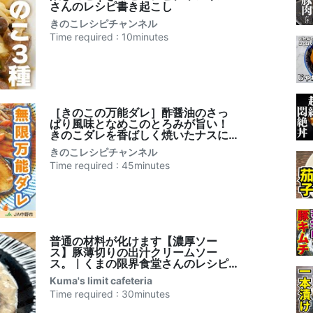
さんのレシピ書き起こし
きのこレシピチャンネル
Time required : 10minutes
［きのこの万能ダレ］酢醤油のさっ
ぱり風味となめこのとろみが旨い！
きのこダレを香ばしく焼いたナスに
たっぷりかけた夏にぴったりの冷副
きのこレシピチャンネル
菜【なすのきのこ酢醤油ダレ】｜き
Time required : 45minutes
のこレシピチャンネルのレシピ書き
起こし
普通の材料が化けます【濃厚ソー
ス】豚薄切りの出汁クリームソー
ス。｜くまの限界食堂さんのレシピ
書き起こし
Kuma's limit cafeteria
Time required : 30minutes