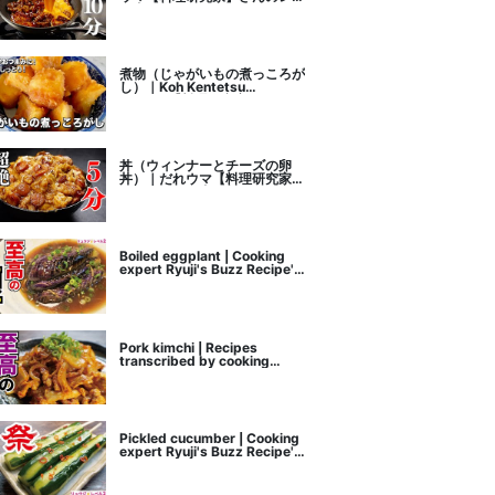
ピ書き起こし
煮物（じゃがいもの煮っころが
し）｜Koh Kentetsu
Kitchen【料理研究家コウケン
テツ公式チャンネル】さんのレ
シピ書き起こし
丼（ウィンナーとチーズの卵
丼）｜だれウマ【料理研究家】
さんのレシピ書き起こし
Boiled eggplant | Cooking
expert Ryuji's Buzz Recipe's
recipe transcription
Pork kimchi | Recipes
transcribed by cooking
researcher Ryuji's Buzz
Recipe
Pickled cucumber | Cooking
expert Ryuji's Buzz Recipe's
recipe transcription