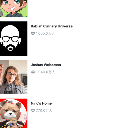
Babish Culinary Universe
1,050.0万人
Joshua Weissman
1,040.0万人
Nino's Home
770.0万人