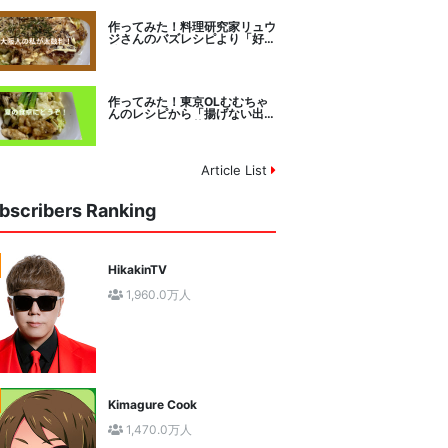
作ってみた！料理研究家リュウ
ジさんのバズレシピより「好み
焼きマイスターに教わるお好み
焼」に挑戦。
作ってみた！東京OLむむちゃ
んのレシピから「揚げない出汁
しみ！鶏と夏野菜の焼き浸し」
に挑戦。
Article List
bscribers Ranking
HikakinTV
1,960.0万人
Kimagure Cook
1,470.0万人