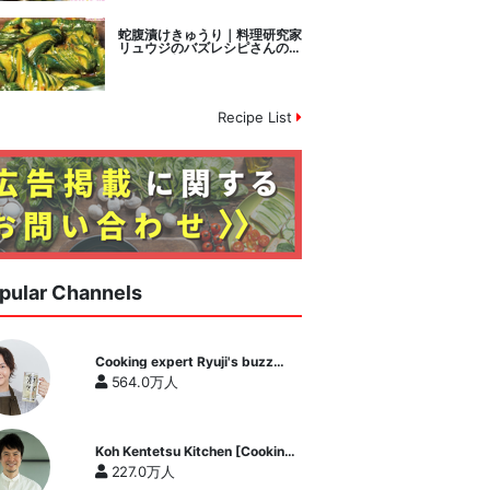
蛇腹漬けきゅうり｜料理研究家
リュウジのバズレシピさんのレ
シピ書き起こし
Recipe List
pular Channels
Cooking expert Ryuji's buzz
recipe
564.0万人
Koh Kentetsu Kitchen [Cooking
expert Koh Kentetsu official
227.0万人
channel]