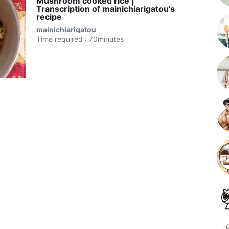
Mushroom cooked rice |
Transcription of mainichiarigatou's
recipe
mainichiarigatou
Time required : 70minutes