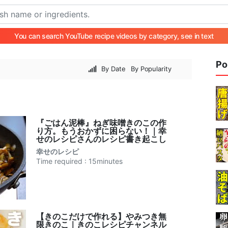
You can search YouTube recipe videos by category, see in text
Po
By Date
By Popularity
『ごはん泥棒』ねぎ味噌きのこの作
り方。もうおかずに困らない！｜幸
せのレシピさんのレシピ書き起こし
幸せのレシピ
Time required : 15minutes
【きのこだけで作れる】やみつき無
限きのこ｜きのこレシピチャンネル