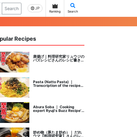
Search
JP
Ranking
Search
pular Recipes
唐揚げ｜料理研究家リュウジの
バズレシピさんのレシピ書き起
こし
Pasta (Natto Pasta) ｜
Transcription of the recipe
by Ryuji's buzz recipe, a
cooking researcher
Abura Soba ｜ Cooking
expert Ryuji's Buzz Recipe's
recipe transcription
炒め物（豚たま炒め）｜ だれ
ウマ【料理研究家】さんのレシ