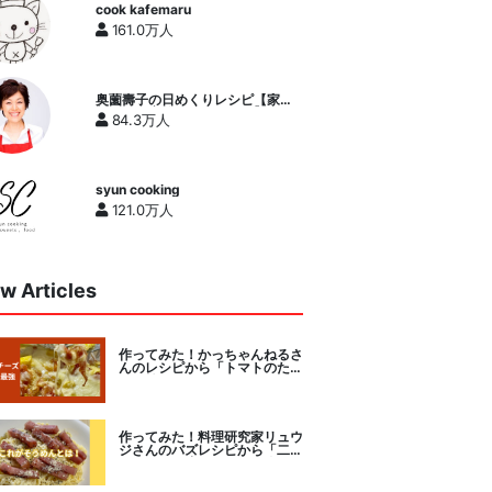
cook kafemaru
161.0万人
奥薗壽子の日めくりレシピ【家庭
料理研究家公式チャンネル】
84.3万人
syun cooking
121.0万人
w Articles
作ってみた！かっちゃんねるさ
んのレシピから「トマトのたま
チー焼き」をセレクト。
作ってみた！料理研究家リュウ
ジさんのバズレシピから「二度
とパスタに戻れなくなる冷やし
カルボナーラ」に挑戦。