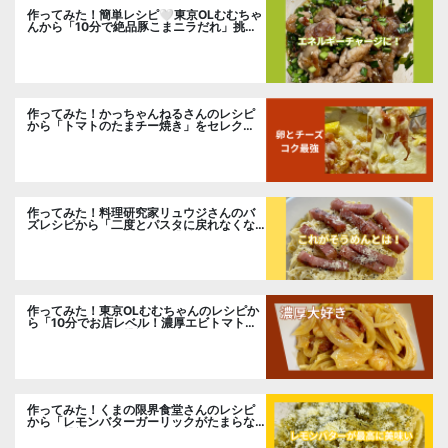
作ってみた！簡単レシピ🤍東京OLむむちゃ
んから「10分で絶品豚こまニラだれ」挑
戦。
作ってみた！かっちゃんねるさんのレシピ
から「トマトのたまチー焼き」をセレク
ト。
作ってみた！料理研究家リュウジさんのバ
ズレシピから「二度とパスタに戻れなくな
る冷やしカルボナーラ」に挑戦。
作ってみた！東京OLむむちゃんのレシピか
ら「10分でお店レベル！濃厚エビトマトク
リームパスタ」に挑戦
作ってみた！くまの限界食堂さんのレシピ
から「レモンバターガーリックがたまらな
い」に挑戦。