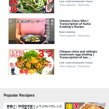
Low-carb restaurant / masa
type 1 diabetic masa
Time required : 15minutes
Chicken Chive Who |
Transcription of Kuma
Cooking's Recipe
Bear cooking
Time required : 25minutes
Chinese chive and shiitake
mushroom egg binding |
Transcription of low-
carbohydrate daily recipe
Low-carb restaurant / masa
for type 1 diabetic masa
Time required : 25minutes
Popular Recipes
唐揚げ｜料理研究家リュウジのバズレシピ