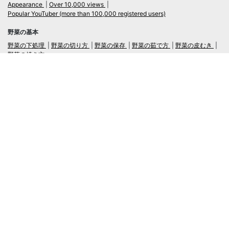
Appearance
Over 10,000 views
Popular YouTuber (more than 100,000 registered users)
野菜の基本
野菜の下処理
野菜の切り方
野菜の保存
野菜の茹で方
野菜の皮むき
野菜の焼き方
言語
日本語
/
English
ログイン・新規会員登録
TubeRecipe
Company
Regarding the handling of personal information in inquiries
広告掲載及び当サイトへの情報掲載について