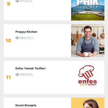
611.0万人
9
Preppy Kitchen
584.0万人
10
Enfes Yemek Tarifleri
569.0万人
11
Essen Rezepte