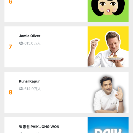
6
Jamie Oliver
615.0万人
7
Kunal Kapur
614.0万人
8
백종원 PAIK JONG WON