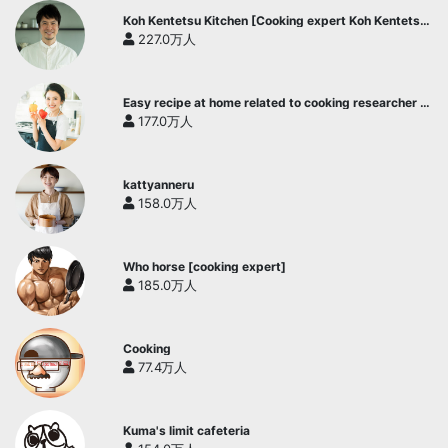
Koh Kentetsu Kitchen [Cooking expert Koh Kentetsu
official channel]
227.0万人
Easy recipe at home related to cooking researcher /
Yukari's Kitchen
177.0万人
kattyanneru
158.0万人
Who horse [cooking expert]
185.0万人
Cooking
77.4万人
Kuma's limit cafeteria