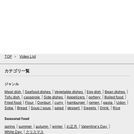
TOP
Video List
カテゴリ一覧
ジャンル
Meat dish
Seafood dishes
Vegetable dishes
Egg dish
Bean dishes
Tofu dish
casserole
Side dishes
Appetizers
pottery
Boiled food
Fried food
Flour
Donburi
curry
hamburger
ramen
pasta
Udon
Soba
Bread
Soup / soup
salad
dessert
Sweets
Drink
Rice
Seasonal food
spring
summer
autumn
winter
お正月
Valentine's Day
White Day
クリスマス