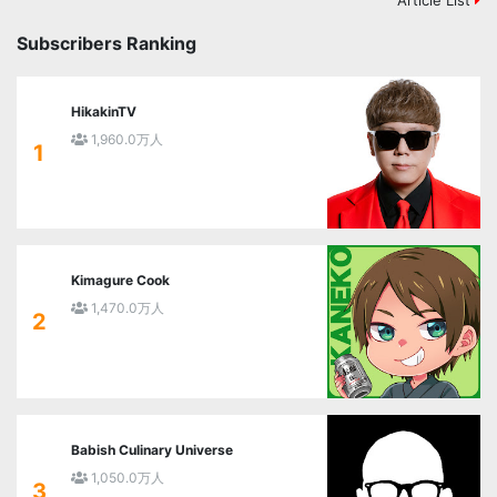
Subscribers Ranking
HikakinTV
1,960.0万人
1
Kimagure Cook
1,470.0万人
2
Babish Culinary Universe
1,050.0万人
3