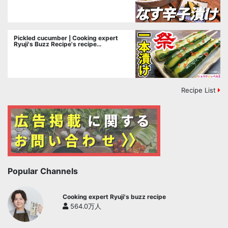
Pickled cucumber | Cooking expert
Ryuji's Buzz Recipe's recipe
transcription
Recipe List
Popular Channels
Cooking expert Ryuji's buzz recipe
564.0万人