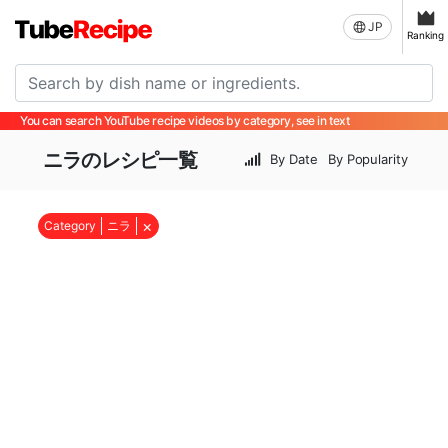
JP
Ranking
You can search YouTube recipe videos by category, see in text
ニラのレシピ一覧
By Date
By Popularity
×
Category
ニラ