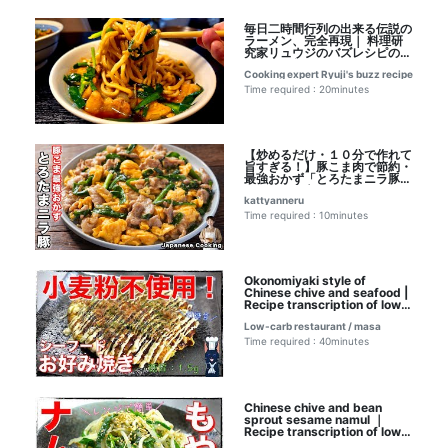
毎日二時間行列の出来る伝説の
ラーメン、完全再現｜ 料理研
究家リュウジのバズレシピのレ
シピ書き起こし
Cooking expert Ryuji's buzz recipe
Time required : 20minutes
【炒めるだけ・１０分で作れて
旨すぎる！】豚こま肉で節約・
最強おかず「とろたまニラ豚炒
め」の作り方｜かっちゃんねる
kattyanneru
さんのレシピ書き起こし
Time required : 10minutes
Okonomiyaki style of
Chinese chive and seafood |
Recipe transcription of low-
carbohydrate daily life of
Low-carb restaurant / masa
type 1 diabetic masa
Time required : 40minutes
Chinese chive and bean
sprout sesame namul ｜
Recipe transcription of low-
carbohydrate daily life of