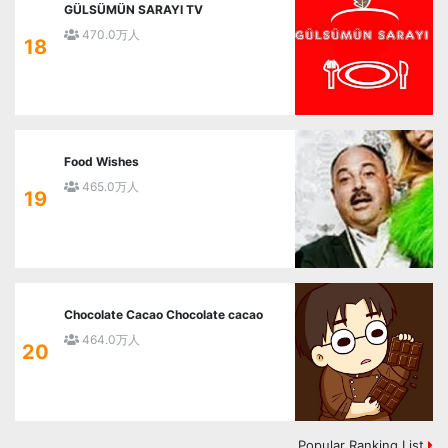
GÜLSÜMÜN SARAYI TV
470.0万人
18
Food Wishes
465.0万人
19
Chocolate Cacao Chocolate cacao
464.0万人
20
Popular Ranking List