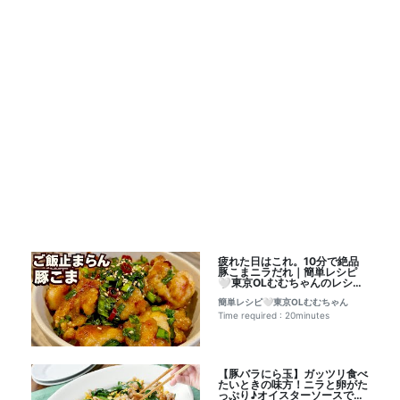
疲れた日はこれ。10分で絶品
豚こまニラだれ｜簡単レシピ
🤍東京OLむむちゃんのレシピ
書き起こし
簡単レシピ🤍東京OLむむちゃん
Time required : 20minutes
【豚バラにら玉】ガッツリ食べ
たいときの味方！ニラと卵がた
っぷり♪オイスターソースでこ