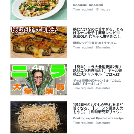
く旨｜macaroni（マカロニ）
macaroni | macaroni
さんのレシピ書き起こし
Time required : 15minutes
挟むだけなのに旨すぎる。とろ
けるナス餃子｜簡単レシピ🤍
東京OLむむちゃん書き起こし
簡単レシピ🤍東京OLむむちゃん
Time required : 20minutes
【簡単】ニラ大量消費第2弾！
絶品ニラ料理4品！｜ギャル曽
根公式チャンネル「ごはんは残
さず食べましょう」レシピ書き
ギャル曽根公式チャンネル「ごはん
起こし
は残さず食べましょう」
Time required : 45minutes
1袋28円のもやしが売れるほど
旨くなる。【ラーメン屋さんの
もやし】｜料理研究家リュウジ
のバズレシピのレシピ書き起こ
Cooking expert Ryuji's buzz recipe
し
Time required : 20minutes