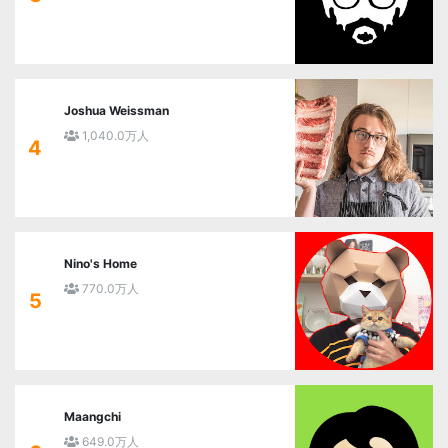
Joshua Weissman
1,040.0万人
4
Nino's Home
770.0万人
5
Maangchi
649.0万人