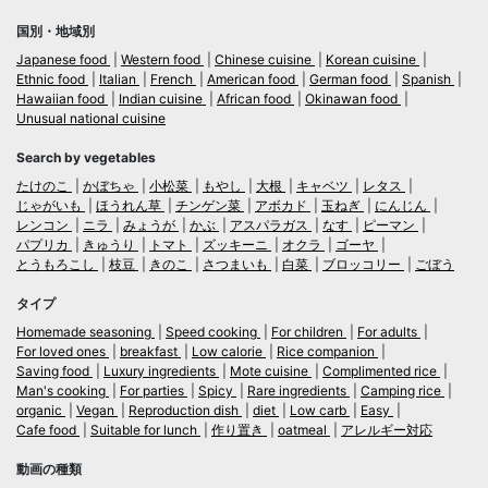
国別・地域別
Japanese food
Western food
Chinese cuisine
Korean cuisine
Ethnic food
Italian
French
American food
German food
Spanish
Hawaiian food
Indian cuisine
African food
Okinawan food
Unusual national cuisine
Search by vegetables
たけのこ
かぼちゃ
小松菜
もやし
大根
キャベツ
レタス
じゃがいも
ほうれん草
チンゲン菜
アボカド
玉ねぎ
にんじん
レンコン
ニラ
みょうが
かぶ
アスパラガス
なす
ピーマン
パプリカ
きゅうり
トマト
ズッキーニ
オクラ
ゴーヤ
とうもろこし
枝豆
きのこ
さつまいも
白菜
ブロッコリー
ごぼう
タイプ
Homemade seasoning
Speed cooking
For children
For adults
For loved ones
breakfast
Low calorie
Rice companion
Saving food
Luxury ingredients
Mote cuisine
Complimented rice
Man's cooking
For parties
Spicy
Rare ingredients
Camping rice
organic
Vegan
Reproduction dish
diet
Low carb
Easy
Cafe food
Suitable for lunch
作り置き
oatmeal
アレルギー対応
動画の種類