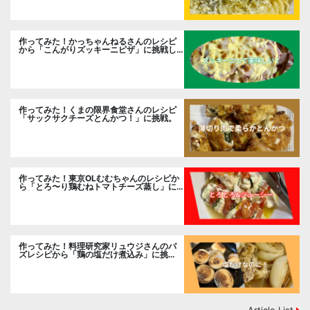
作ってみた！かっちゃんねるさんのレシピ
から「こんがりズッキーニピザ」に挑戦し
ました。
作ってみた！くまの限界食堂さんのレシピ
「サックサクチーズとんかつ！」に挑戦。
作ってみた！東京OLむむちゃんのレシピか
ら「とろ〜り鶏むねトマトチーズ蒸し」に
挑戦
作ってみた！料理研究家リュウジさんのバ
ズレシピから「鶏の塩だけ煮込み」に挑
戦。
Article List