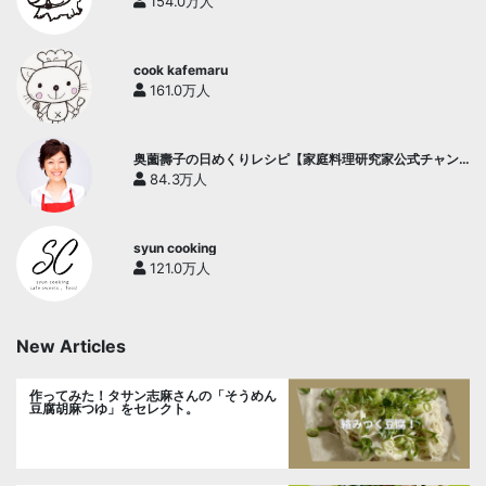
154.0万人
cook kafemaru
161.0万人
奥薗壽子の日めくりレシピ【家庭料理研究家公式チャン
ネル】
84.3万人
syun cooking
121.0万人
New Articles
作ってみた！タサン志麻さんの「そうめん
豆腐胡麻つゆ」をセレクト。