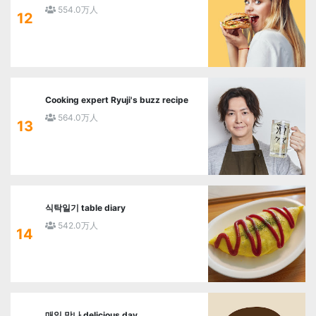
554.0万人
12
Cooking expert Ryuji's buzz recipe
564.0万人
13
식탁일기 table diary
542.0万人
14
매일 맛나 delicious day