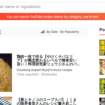
You can search YouTube recipe videos by category, see in text
Po
覧
By Date
By Popularity
鶏肉一枚で作る【やけくそパエリ
ア】が概念変わるレベルで簡単安い
旨い｜料理研究家リュウジさんのバ
ズレシピ書き起こし
Cooking expert Ryuji's buzz recipe
Time required : 30minutes
【豚とキノコのスープスパ】｜くま
の限界食堂さんのレシピ書き起こし