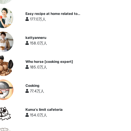
Easy recipe at home related to
cooking researcher / Yukari's
177.0万人
Kitchen
kattyanneru
158.0万人
Who horse [cooking expert]
185.0万人
Cooking
77.4万人
Kuma's limit cafeteria
154.0万人