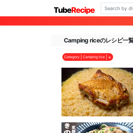
Camping riceのレシピ一
×
Category
Camping rice