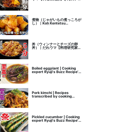
ピ書き起こし
煮物（じゃがいもの煮っころが
し）｜Koh Kentetsu
Kitchen【料理研究家コウケン
テツ公式チャンネル】さんのレ
シピ書き起こし
丼（ウィンナーとチーズの卵
丼）｜だれウマ【料理研究家】
さんのレシピ書き起こし
Boiled eggplant | Cooking
expert Ryuji's Buzz Recipe's
recipe transcription
Pork kimchi | Recipes
transcribed by cooking
researcher Ryuji's Buzz
Recipe
Pickled cucumber | Cooking
expert Ryuji's Buzz Recipe's
recipe transcription