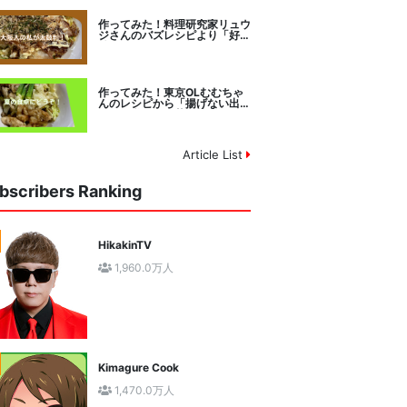
作ってみた！料理研究家リュウ
ジさんのバズレシピより「好み
焼きマイスターに教わるお好み
焼」に挑戦。
作ってみた！東京OLむむちゃ
んのレシピから「揚げない出汁
しみ！鶏と夏野菜の焼き浸し」
に挑戦。
Article List
bscribers Ranking
HikakinTV
1,960.0万人
Kimagure Cook
1,470.0万人