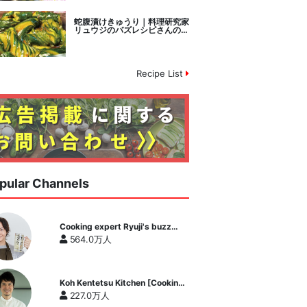
蛇腹漬けきゅうり｜料理研究家
リュウジのバズレシピさんのレ
シピ書き起こし
Recipe List
pular Channels
Cooking expert Ryuji's buzz
recipe
564.0万人
Koh Kentetsu Kitchen [Cooking
expert Koh Kentetsu official
227.0万人
channel]