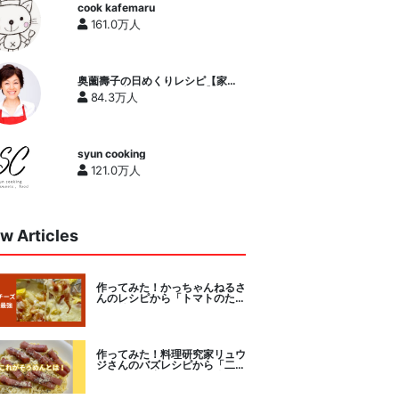
cook kafemaru
161.0万人
奥薗壽子の日めくりレシピ【家庭
料理研究家公式チャンネル】
84.3万人
syun cooking
121.0万人
w Articles
作ってみた！かっちゃんねるさ
んのレシピから「トマトのたま
チー焼き」をセレクト。
作ってみた！料理研究家リュウ
ジさんのバズレシピから「二度
とパスタに戻れなくなる冷やし
カルボナーラ」に挑戦。