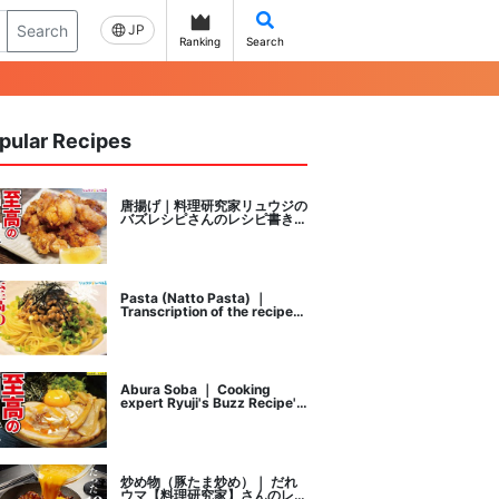
Search
JP
Ranking
Search
pular Recipes
唐揚げ｜料理研究家リュウジの
バズレシピさんのレシピ書き起
こし
Pasta (Natto Pasta) ｜
Transcription of the recipe
by Ryuji's buzz recipe, a
cooking researcher
Abura Soba ｜ Cooking
expert Ryuji's Buzz Recipe's
recipe transcription
炒め物（豚たま炒め）｜ だれ
ウマ【料理研究家】さんのレシ