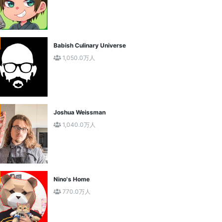
Babish Culinary Universe
1,050.0万人
Joshua Weissman
1,040.0万人
Nino's Home
770.0万人