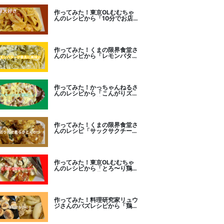
作ってみた！東京OLむむちゃ
んのレシピから「10分でお店
レベル！濃厚エビトマトクリー
ムパスタ」に挑戦
作ってみた！くまの限界食堂さ
んのレシピから「レモンバター
ガーリックがたまらない」に挑
戦。
作ってみた！かっちゃんねるさ
んのレシピから「こんがりズッ
キーニピザ」に挑戦しました。
作ってみた！くまの限界食堂さ
んのレシピ「サックサクチーズ
とんかつ！」に挑戦。
作ってみた！東京OLむむちゃ
んのレシピから「とろ〜り鶏む
ねトマトチーズ蒸し」に挑戦
作ってみた！料理研究家リュウ
ジさんのバズレシピから「鶏の
塩だけ煮込み」に挑戦。