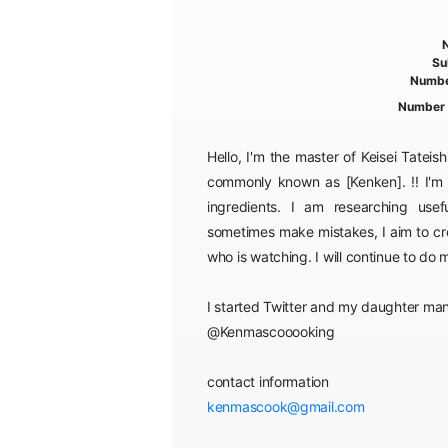
Su
Numbe
Number 
Hello, I'm the master of Keisei Tatei
commonly known as [Kenken]. !! I'm 
ingredients. I am researching usef
sometimes make mistakes, I aim to cr
who is watching. I will continue to do 
I started Twitter and my daughter ma
@Kenmascooooking
contact information
kenmascook@gmail.com