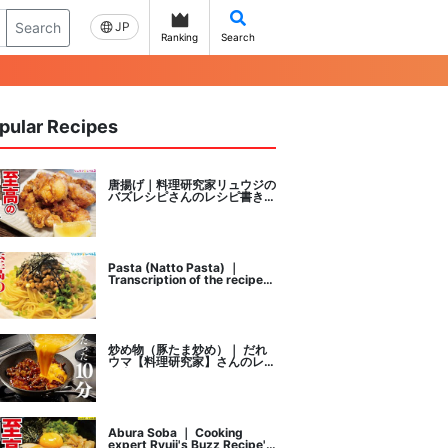
Search
JP
Ranking
Search
pular Recipes
唐揚げ｜料理研究家リュウジの
バズレシピさんのレシピ書き起
こし
Pasta (Natto Pasta) ｜
Transcription of the recipe
by Ryuji's buzz recipe, a
cooking researcher
炒め物（豚たま炒め）｜ だれ
ウマ【料理研究家】さんのレシ
ピ書き起こし
Abura Soba ｜ Cooking
expert Ryuji's Buzz Recipe's