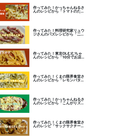
作ってみた！かっちゃんねるさ
んのレシピから「トマトのたま
チー焼き」をセレクト。
作ってみた！料理研究家リュウ
ジさんのバズレシピから「二度
とパスタに戻れなくなる冷やし
カルボナーラ」に挑戦。
作ってみた！東京OLむむちゃ
んのレシピから「10分でお店
レベル！濃厚エビトマトクリー
ムパスタ」に挑戦
作ってみた！くまの限界食堂さ
んのレシピから「レモンバター
ガーリックがたまらない」に挑
戦。
作ってみた！かっちゃんねるさ
んのレシピから「こんがりズッ
キーニピザ」に挑戦しました。
作ってみた！くまの限界食堂さ
んのレシピ「サックサクチーズ
とんかつ！」に挑戦。