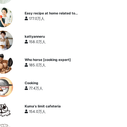
Easy recipe at home related to
cooking researcher / Yukari's
177.0万人
Kitchen
kattyanneru
158.0万人
Who horse [cooking expert]
185.0万人
Cooking
77.4万人
Kuma's limit cafeteria
154.0万人