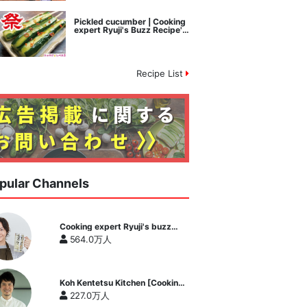
Pickled cucumber | Cooking
expert Ryuji's Buzz Recipe's
recipe transcription
Recipe List
pular Channels
Cooking expert Ryuji's buzz
recipe
564.0万人
Koh Kentetsu Kitchen [Cooking
expert Koh Kentetsu official
227.0万人
channel]