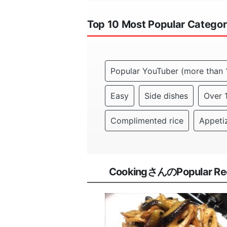
Top 10 Most Popular Categor
Popular YouTuber (more than 
Easy
Side dishes
Over 
Complimented rice
Appeti
CookingさんのPopular Reci