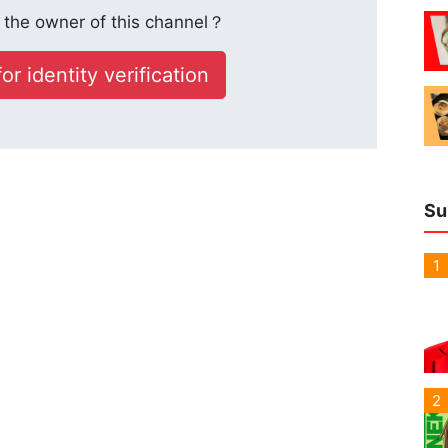
the owner of this channel？
or identity verification
Su
1
2