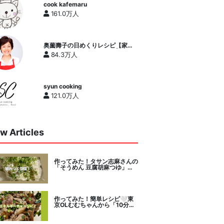
cook kafemaru
161.0万人
奥薗壽子の日めくりレシピ【家庭
料理研究家公式チャンネル】
84.3万人
syun cooking
121.0万人
w Articles
作ってみた！タサン志麻さんの
「そうめん 豆腐胡麻つゆ」を
セレクト。
作ってみた！簡単レシピ🤍東
京OLむむちゃんから「10分で
絶品豚こまニラだれ」挑戦。