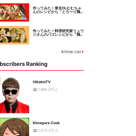
作ってみた！東京OLむむちゃ
んのレシピから「とろ〜り鶏む
ねトマトチーズ蒸し」に挑戦
作ってみた！料理研究家リュウ
ジさんのバズレシピから「鶏の
塩だけ煮込み」に挑戦。
Article List
bscribers Ranking
HikakinTV
1,960.0万人
Kimagure Cook
1,470.0万人