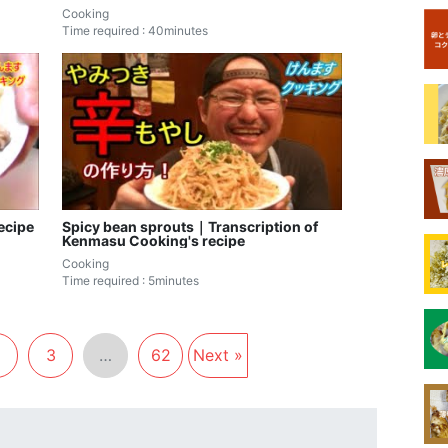
Cooking
Time required : 40minutes
ecipe
Spicy bean sprouts｜Transcription of
Kenmasu Cooking's recipe
Cooking
Time required : 5minutes
2
3
…
62
Next »