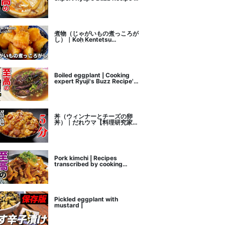
recipe transcription
煮物（じゃがいもの煮っころが
し）｜Koh Kentetsu
Kitchen【料理研究家コウケン
テツ公式チャンネル】さんのレ
シピ書き起こし
Boiled eggplant | Cooking
expert Ryuji's Buzz Recipe's
recipe transcription
丼（ウィンナーとチーズの卵
丼）｜だれウマ【料理研究家】
さんのレシピ書き起こし
Pork kimchi | Recipes
transcribed by cooking
researcher Ryuji's Buzz
Recipe
Pickled eggplant with
mustard |