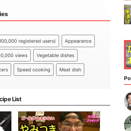
ies
100,000 registered users)
Appearance
10,000 views
Vegetable dishes
zers
Speed cooking
Meat dish
Po
pe List