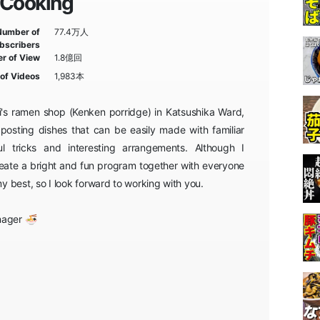
Cooking
Number of
77.4万人
bscribers
r of View
1.8億回
of Videos
1,983本
shi's ramen shop (Kenken porridge) in Katsushika Ward,
posting dishes that can be easily made with familiar
ul tricks and interesting arrangements. Although I
eate a bright and fun program together with everyone
my best, so I look forward to working with you.
nager 🍜