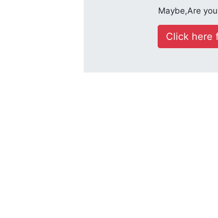
Maybe,Are you 
Click here f