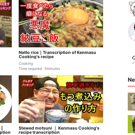
Natto rice｜Transcription of Kenmasu
Cooking's recipe
Cooking
Time required : 5minutes
Ne
 |
Stewed motsuni ｜ Kenmasu Cooking's
ption
recipe transcription