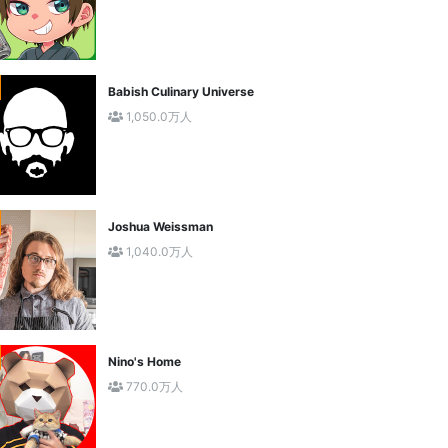
Babish Culinary Universe
1,050.0万人
Joshua Weissman
1,040.0万人
Nino's Home
770.0万人