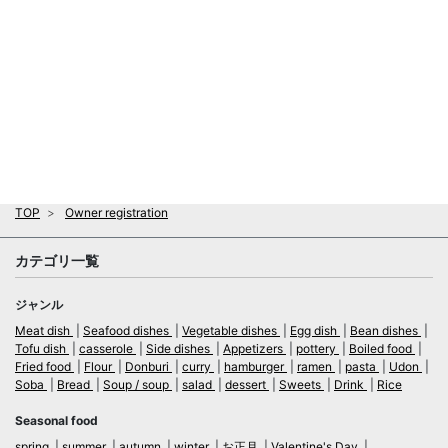
TOP
Owner registration
カテゴリ一覧
ジャンル
Meat dish
Seafood dishes
Vegetable dishes
Egg dish
Bean dishes
Tofu dish
casserole
Side dishes
Appetizers
pottery
Boiled food
Fried food
Flour
Donburi
curry
hamburger
ramen
pasta
Udon
Soba
Bread
Soup / soup
salad
dessert
Sweets
Drink
Rice
Seasonal food
spring
summer
autumn
winter
お正月
Valentine's Day