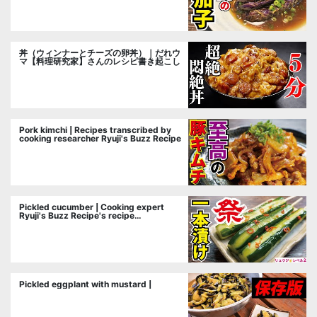
丼（ウィンナーとチーズの卵丼）｜だれウ
マ【料理研究家】さんのレシピ書き起こし
Pork kimchi | Recipes transcribed by
cooking researcher Ryuji's Buzz Recipe
Pickled cucumber | Cooking expert
Ryuji's Buzz Recipe's recipe
transcription
Pickled eggplant with mustard |