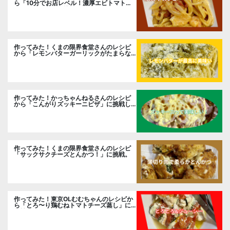
ら「10分でお店レベル！濃厚エビトマトク
リームパスタ」に挑戦
作ってみた！くまの限界食堂さんのレシピ
から「レモンバターガーリックがたまらな
い」に挑戦。
作ってみた！かっちゃんねるさんのレシピ
から「こんがりズッキーニピザ」に挑戦し
ました。
作ってみた！くまの限界食堂さんのレシピ
「サックサクチーズとんかつ！」に挑戦。
作ってみた！東京OLむむちゃんのレシピか
ら「とろ〜り鶏むねトマトチーズ蒸し」に
挑戦