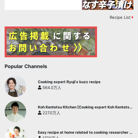
Recipe List
Popular Channels
Cooking expert Ryuji's buzz recipe
564.0万人
Koh Kentetsu Kitchen [Cooking expert Koh Kentetsu
official channel]
227.0万人
Easy recipe at home related to cooking researcher /
Yukari's Kitchen