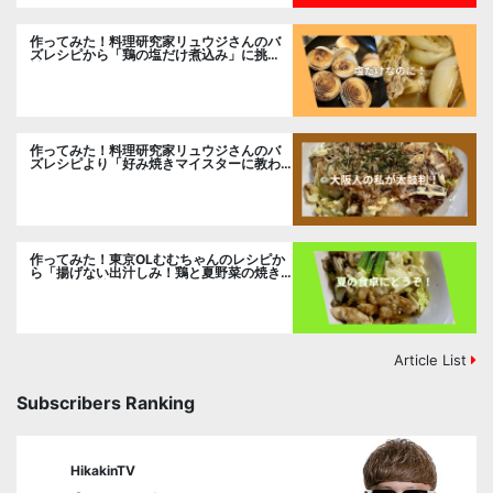
作ってみた！料理研究家リュウジさんのバ
ズレシピから「鶏の塩だけ煮込み」に挑
戦。
作ってみた！料理研究家リュウジさんのバ
ズレシピより「好み焼きマイスターに教わ
るお好み焼」に挑戦。
作ってみた！東京OLむむちゃんのレシピか
ら「揚げない出汁しみ！鶏と夏野菜の焼き
浸し」に挑戦。
Article List
Subscribers Ranking
HikakinTV