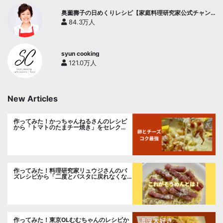
奥薗壽子の日めくりレシピ【家庭料理研究家公式チャン
ネル】
84.3万人
syun cooking
121.0万人
New Articles
作ってみた！かっちゃんねるさんのレシピ
から「トマトのたまチー焼き」をセレク
ト。
作ってみた！料理研究家リュウジさんのバ
ズレシピから「二度とパスタに戻れなくな
る冷やしカルボナーラ」に挑戦。
作ってみた！東京OLむむちゃんのレシピか