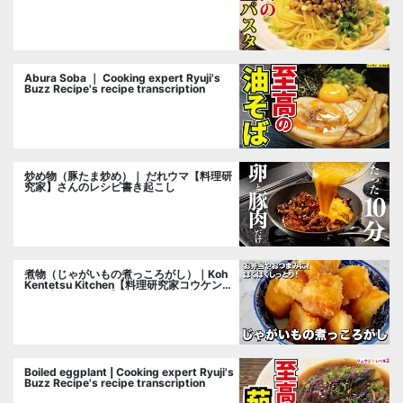
cooking researcher
Abura Soba ｜ Cooking expert Ryuji's
Buzz Recipe's recipe transcription
炒め物（豚たま炒め）｜ だれウマ【料理研
究家】さんのレシピ書き起こし
煮物（じゃがいもの煮っころがし）｜Koh
Kentetsu Kitchen【料理研究家コウケンテ
ツ公式チャンネル】さんのレシピ書き起こ
し
Boiled eggplant | Cooking expert Ryuji's
Buzz Recipe's recipe transcription