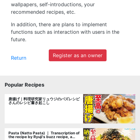
wallpapers, self-introductions, your
recommended recipes, etc.
In addition, there are plans to implement
functions such as interaction with users in the
future.
Register as an owner
Return
Popular Recipes
唐揚げ｜料理研究家リュウジのバズレシピ
さんのレシピ書き起こし
Pasta (Natto Pasta) ｜ Transcription of
the recipe by Ryuji's buzz recipe, a