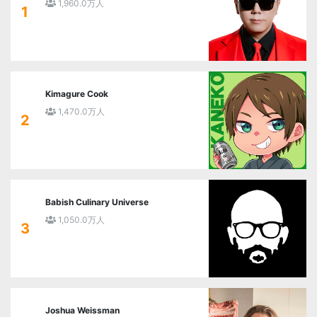
1,960.0万人
1
Kimagure Cook
1,470.0万人
2
Babish Culinary Universe
1,050.0万人
3
Joshua Weissman