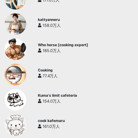
177.0万人
kattyanneru
158.0万人
Who horse [cooking expert]
185.0万人
Cooking
77.4万人
Kuma's limit cafeteria
154.0万人
cook kafemaru
161.0万人