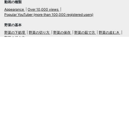
動画の種類
Appearance
Over 10,000 views
Popular YouTuber (more than 100,000 registered users)
野菜の基本
野菜の下処理
野菜の切り方
野菜の保存
野菜の茹で方
野菜の皮むき
野菜の焼き方
言語
日本語
/
English
ログイン・新規会員登録
TubeRecipe
Company
Regarding the handling of personal information in inquiries
広告掲載及び当サイトへの情報掲載について