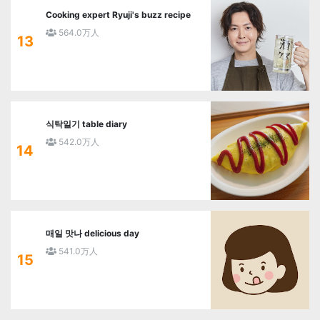
Cooking expert Ryuji's buzz recipe
564.0万人
13
식탁일기 table diary
542.0万人
14
매일 맛나 delicious day
541.0万人
15