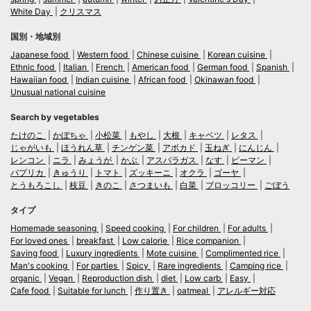
White Day
クリスマス
国別・地域別
Japanese food
Western food
Chinese cuisine
Korean cuisine
Ethnic food
Italian
French
American food
German food
Spanish
Hawaiian food
Indian cuisine
African food
Okinawan food
Unusual national cuisine
Search by vegetables
たけのこ
かぼちゃ
小松菜
もやし
大根
キャベツ
レタス
じゃがいも
ほうれん草
チンゲン菜
アボカド
玉ねぎ
にんじん
レンコン
ニラ
みょうが
かぶ
アスパラガス
なす
ピーマン
パプリカ
きゅうり
トマト
ズッキーニ
オクラ
ゴーヤ
とうもろこし
枝豆
きのこ
さつまいも
白菜
ブロッコリー
ごぼう
タイプ
Homemade seasoning
Speed cooking
For children
For adults
For loved ones
breakfast
Low calorie
Rice companion
Saving food
Luxury ingredients
Mote cuisine
Complimented rice
Man's cooking
For parties
Spicy
Rare ingredients
Camping rice
organic
Vegan
Reproduction dish
diet
Low carb
Easy
Cafe food
Suitable for lunch
作り置き
oatmeal
アレルギー対応