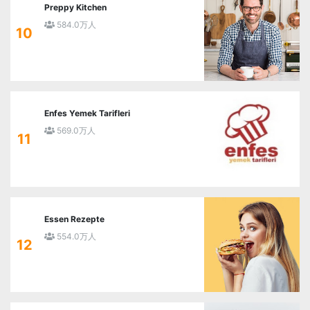
Preppy Kitchen
584.0万人
10
Enfes Yemek Tarifleri
569.0万人
11
Essen Rezepte
554.0万人
12