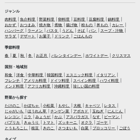
ジャンル
肉料理
魚介料理
野菜料理
卵料理
豆料理
豆腐料理
鍋料理
おかず
おつまみ
焼き物
煮物
揚げ物
粉もの
丼もの
カレー
ハンバーグ
ラーメン
パスタ
うどん
そば
パン
スープ・汁物
サラダ
デザート
お菓子
ドリンク
ごはんもの
季節料理
春
夏
秋
冬
お正月
バレンタインデー
ホワイトデー
クリスマス
国別・地域別
和食
洋食
中華料理
韓国料理
エスニック料理
イタリアン
フレンチ
アメリカ料理
ドイツ料理
スペイン料理
ハワイ料理
インド料理
アフリカ料理
沖縄料理
珍しい国の料理
野菜から探す
たけのこ
かぼちゃ
小松菜
もやし
大根
キャベツ
レタス
じゃがいも
ほうれん草
チンゲン菜
アボカド
玉ねぎ
にんじん
レンコン
ニラ
みょうが
かぶ
アスパラガス
なす
ピーマン
パプリカ
きゅうり
トマト
ズッキーニ
オクラ
ゴーヤ
とうもろこし
枝豆
きのこ
さつまいも
白菜
ブロッコリー
ごぼう
タイプ