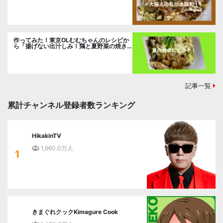
るお好み焼」に挑戦。
作ってみた！東京OLむむちゃんのレシピか
ら「揚げない出汁しみ！鶏と夏野菜の焼き
浸し」に挑戦。
記事一覧
累計チャンネル登録者数ランキング
HikakinTV
1,960.0万人
1
きまぐれクックKimagure Cook