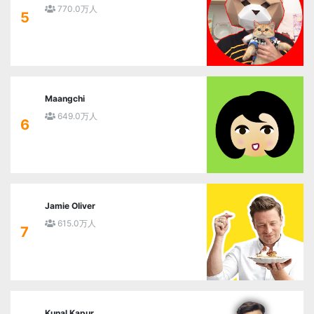
770.0万人
5
Maangchi
649.0万人
6
Jamie Oliver
615.0万人
7
Kunal Kapur