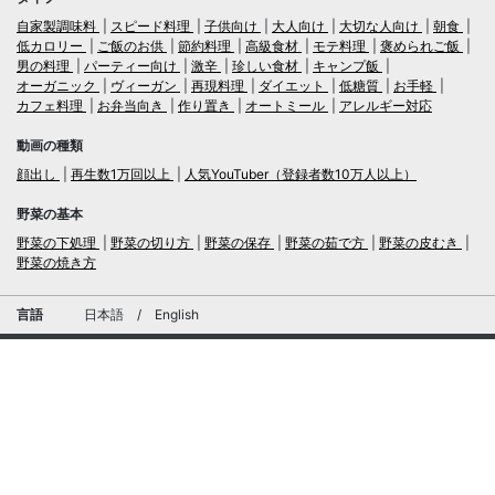
自家製調味料
スピード料理
子供向け
大人向け
大切な人向け
朝食
低カロリー
ご飯のお供
節約料理
高級食材
モテ料理
褒められご飯
男の料理
パーティー向け
激辛
珍しい食材
キャンプ飯
オーガニック
ヴィーガン
再現料理
ダイエット
低糖質
お手軽
カフェ料理
お弁当向き
作り置き
オートミール
アレルギー対応
動画の種類
顔出し
再生数1万回以上
人気YouTuber（登録者数10万人以上）
野菜の基本
野菜の下処理
野菜の切り方
野菜の保存
野菜の茹で方
野菜の皮むき
野菜の焼き方
言語
日本語
/
English
ログイン・新規会員登録
TubeRecipe