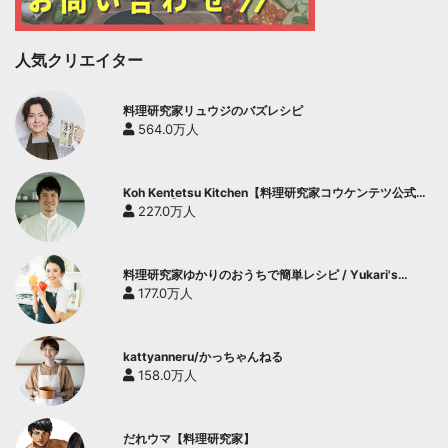
人気クリエイター
料理研究家リュウジのバズレシピ
564.0万人
Koh Kentetsu Kitchen【料理研究家コウケンテツ公式チ
ャンネル】
227.0万人
料理研究家ゆかりのおうちで簡単レシピ / Yukari's
Kitchen
177.0万人
kattyanneru/かっちゃんねる
158.0万人
だれウマ【料理研究家】