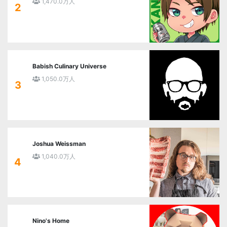
1,470.0万人
2
Babish Culinary Universe
1,050.0万人
3
Joshua Weissman
1,040.0万人
4
Nino's Home