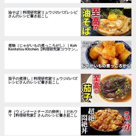
油そば｜料理研究家リュウジのバズレシピ
さんのレシピ書き起こし
煮物（じゃがいもの煮っころがし）｜Koh
Kentetsu Kitchen【料理研究家コウケンテ
ツ公式チャンネル】さんのレシピ書き起こ
し
茄子の煮浸し｜料理研究家リュウジのバズ
レシピさんのレシピ書き起こし
丼（ウィンナーとチーズの卵丼）｜だれウ
マ【料理研究家】さんのレシピ書き起こし