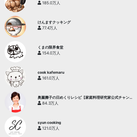
185.0万人
けんますクッキング
77.4万人
くまの限界食堂
154.0万人
cook kafemaru
161.0万人
奥薗壽子の日めくりレシピ【家庭料理研究家公式チャン
ネル】
84.3万人
syun cooking
121.0万人