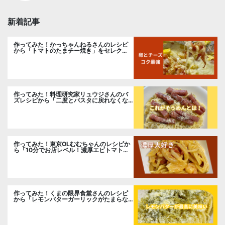
新着記事
作ってみた！かっちゃんねるさんのレシピ
から「トマトのたまチー焼き」をセレク
ト。
作ってみた！料理研究家リュウジさんのバ
ズレシピから「二度とパスタに戻れなくな
る冷やしカルボナーラ」に挑戦。
作ってみた！東京OLむむちゃんのレシピか
ら「10分でお店レベル！濃厚エビトマトク
リームパスタ」に挑戦
作ってみた！くまの限界食堂さんのレシピ
から「レモンバターガーリックがたまらな
い」に挑戦。