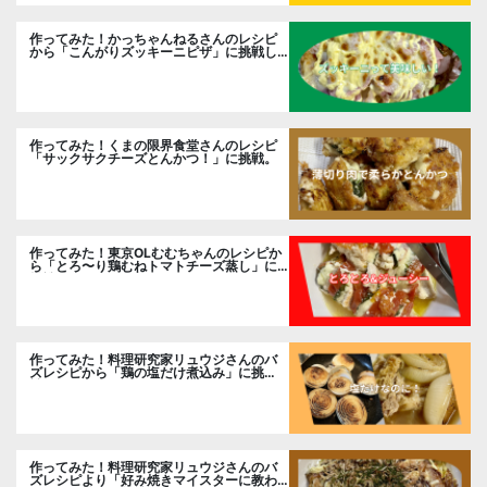
作ってみた！かっちゃんねるさんのレシピ
から「こんがりズッキーニピザ」に挑戦し
ました。
作ってみた！くまの限界食堂さんのレシピ
「サックサクチーズとんかつ！」に挑戦。
作ってみた！東京OLむむちゃんのレシピか
ら「とろ〜り鶏むねトマトチーズ蒸し」に
挑戦
作ってみた！料理研究家リュウジさんのバ
ズレシピから「鶏の塩だけ煮込み」に挑
戦。
作ってみた！料理研究家リュウジさんのバ
ズレシピより「好み焼きマイスターに教わ