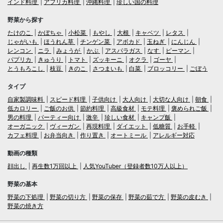
インド料理
アフリカ料理
沖縄料理
珍しい国の料理
野菜から探す
たけのこ
かぼちゃ
小松菜
もやし
大根
キャベツ
レタス
じゃがいも
ほうれん草
チンゲン菜
アボカド
玉ねぎ
にんじん
レンコン
ニラ
みょうが
かぶ
アスパラガス
なす
ピーマン
パプリカ
きゅうり
トマト
ズッキーニ
オクラ
ゴーヤ
とうもろこし
枝豆
きのこ
さつまいも
白菜
ブロッコリー
ごぼう
タイプ
自家製調味料
スピード料理
子供向け
大人向け
大切な人向け
朝食
低カロリー
ご飯のお供
節約料理
高級食材
モテ料理
褒められご飯
男の料理
パーティー向け
激辛
珍しい食材
キャンプ飯
オーガニック
ヴィーガン
再現料理
ダイエット
低糖質
お手軽
カフェ料理
お弁当向き
作り置き
オートミール
アレルギー対応
動画の種類
顔出し
再生数1万回以上
人気YouTuber（登録者数10万人以上）
野菜の基本
野菜の下処理
野菜の切り方
野菜の保存
野菜の茹で方
野菜の皮むき
野菜の焼き方