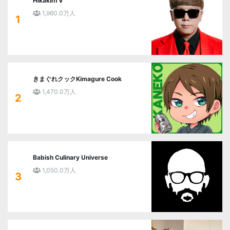
HikakinTV
1,960.0万人
1
きまぐれクックKimagure Cook
1,470.0万人
2
Babish Culinary Universe
1,050.0万人
3