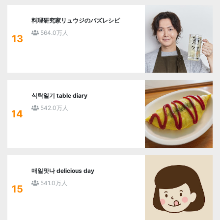
料理研究家リュウジのバズレシピ
564.0万人
13
식탁일기 table diary
542.0万人
14
매일맛나 delicious day
541.0万人
15