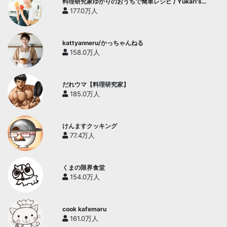
料理研究家ゆかりのおうちで簡単レシピ / Yukari's
Kitchen
177.0万人
kattyanneru/かっちゃんねる
158.0万人
だれウマ【料理研究家】
185.0万人
けんますクッキング
77.4万人
くまの限界食堂
154.0万人
cook kafemaru
161.0万人