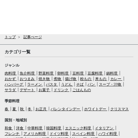
トップ
記事ぺージ
カテゴリ一覧
ジャンル
肉料理
魚介料理
野菜料理
卵料理
豆料理
豆腐料理
鍋料理
おかず
おつまみ
焼き物
煮物
揚げ物
粉もの
丼もの
カレー
ハンバーグ
ラーメン
パスタ
うどん
そば
パン
スープ・汁物
サラダ
デザート
お菓子
ドリンク
ごはんもの
季節料理
春
夏
秋
冬
お正月
バレンタインデー
ホワイトデー
クリスマス
国別・地域別
和食
洋食
中華料理
韓国料理
エスニック料理
イタリアン
フレンチ
アメリカ料理
ドイツ料理
スペイン料理
ハワイ料理