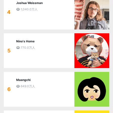
Joshua Weissman
1,040.0万人
4
Nino's Home
770.0万人
5
Maangchi
649.0万人
6