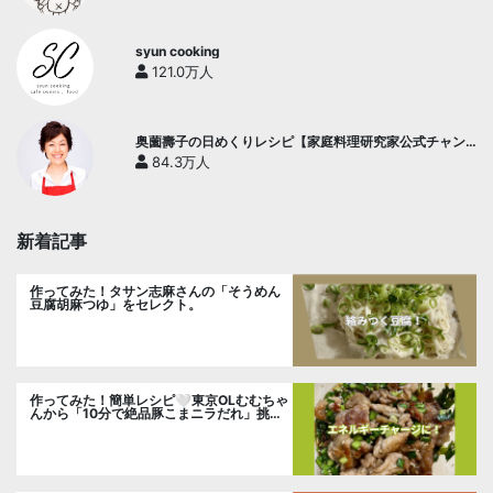
syun cooking
121.0万人
奥薗壽子の日めくりレシピ【家庭料理研究家公式チャン
ネル】
84.3万人
新着記事
作ってみた！タサン志麻さんの「そうめん
豆腐胡麻つゆ」をセレクト。
作ってみた！簡単レシピ🤍東京OLむむちゃ
んから「10分で絶品豚こまニラだれ」挑
戦。