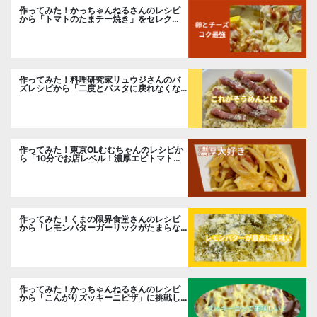
作ってみた！かっちゃんねるさんのレシピ
から「トマトのたまチー焼き」をセレク
ト。
作ってみた！料理研究家リュウジさんのバ
ズレシピから「二度とパスタに戻れなくな
る冷やしカルボナーラ」に挑戦。
作ってみた！東京OLむむちゃんのレシピか
ら「10分でお店レベル！濃厚エビトマトク
リームパスタ」に挑戦
作ってみた！くまの限界食堂さんのレシピ
から「レモンバターガーリックがたまらな
い」に挑戦。
作ってみた！かっちゃんねるさんのレシピ
から「こんがりズッキーニピザ」に挑戦し
ました。