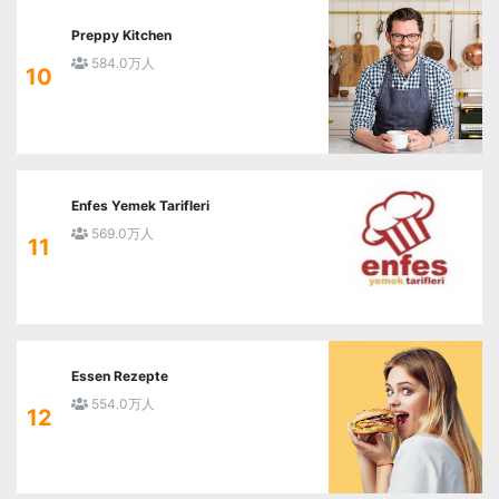
Preppy Kitchen
584.0万人
10
Enfes Yemek Tarifleri
569.0万人
11
Essen Rezepte
554.0万人
12