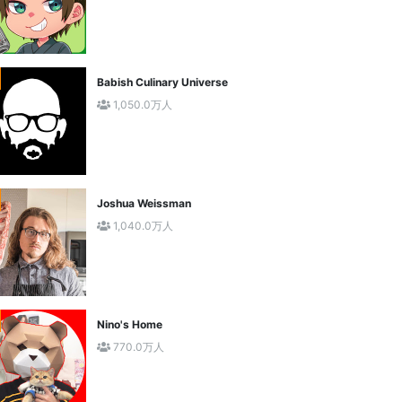
Babish Culinary Universe
1,050.0万人
Joshua Weissman
1,040.0万人
Nino's Home
770.0万人