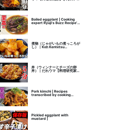
ピ書き起こし
Boiled eggplant | Cooking
expert Ryuji's Buzz Recipe's
recipe transcription
煮物（じゃがいもの煮っころが
し）｜Koh Kentetsu
Kitchen【料理研究家コウケン
テツ公式チャンネル】さんのレ
シピ書き起こし
丼（ウィンナーとチーズの卵
丼）｜だれウマ【料理研究家】
さんのレシピ書き起こし
Pork kimchi | Recipes
transcribed by cooking
researcher Ryuji's Buzz
Recipe
Pickled eggplant with
mustard |