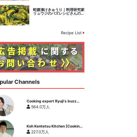
蛇腹漬けきゅうり｜料理研究家
リュウジのバズレシピさんのレ
シピ書き起こし
Recipe List
pular Channels
Cooking expert Ryuji's buzz
recipe
564.0万人
Koh Kentetsu Kitchen [Cooking
expert Koh Kentetsu official
227.0万人
channel]