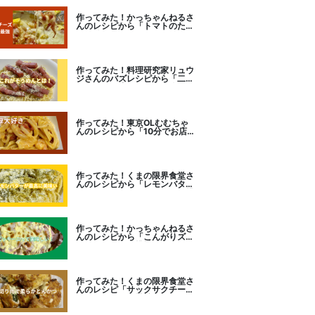
作ってみた！かっちゃんねるさ
んのレシピから「トマトのたま
チー焼き」をセレクト。
作ってみた！料理研究家リュウ
ジさんのバズレシピから「二度
とパスタに戻れなくなる冷やし
カルボナーラ」に挑戦。
作ってみた！東京OLむむちゃ
んのレシピから「10分でお店
レベル！濃厚エビトマトクリー
ムパスタ」に挑戦
作ってみた！くまの限界食堂さ
んのレシピから「レモンバター
ガーリックがたまらない」に挑
戦。
作ってみた！かっちゃんねるさ
んのレシピから「こんがりズッ
キーニピザ」に挑戦しました。
作ってみた！くまの限界食堂さ
んのレシピ「サックサクチーズ
とんかつ！」に挑戦。