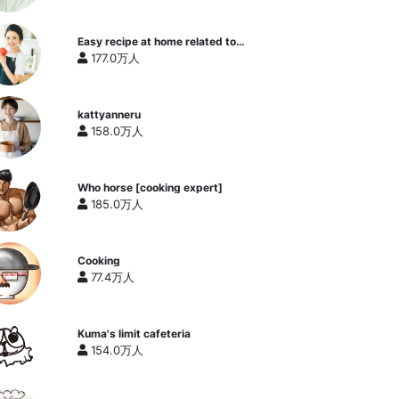
Easy recipe at home related to
cooking researcher / Yukari's
177.0万人
Kitchen
kattyanneru
158.0万人
Who horse [cooking expert]
185.0万人
Cooking
77.4万人
Kuma's limit cafeteria
154.0万人