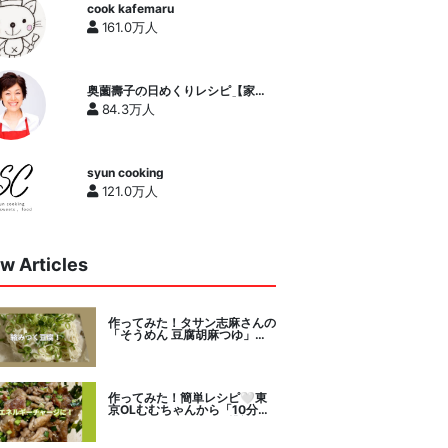
cook kafemaru
161.0万人
奥薗壽子の日めくりレシピ【家庭
料理研究家公式チャンネル】
84.3万人
syun cooking
121.0万人
w Articles
作ってみた！タサン志麻さんの
「そうめん 豆腐胡麻つゆ」を
セレクト。
作ってみた！簡単レシピ🤍東
京OLむむちゃんから「10分で
絶品豚こまニラだれ」挑戦。