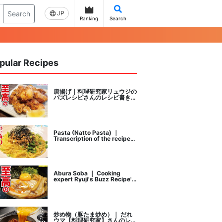
Search
JP
Ranking
Search
pular Recipes
唐揚げ｜料理研究家リュウジの
バズレシピさんのレシピ書き起
こし
Pasta (Natto Pasta) ｜
Transcription of the recipe
by Ryuji's buzz recipe, a
cooking researcher
Abura Soba ｜ Cooking
expert Ryuji's Buzz Recipe's
recipe transcription
炒め物（豚たま炒め）｜ だれ
ウマ【料理研究家】さんのレシ