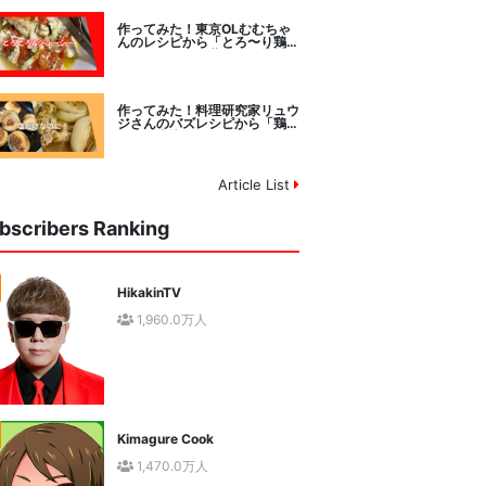
作ってみた！東京OLむむちゃ
んのレシピから「とろ〜り鶏む
ねトマトチーズ蒸し」に挑戦
作ってみた！料理研究家リュウ
ジさんのバズレシピから「鶏の
塩だけ煮込み」に挑戦。
Article List
bscribers Ranking
HikakinTV
1,960.0万人
Kimagure Cook
1,470.0万人