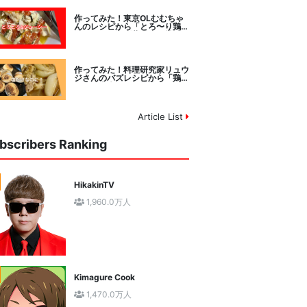
作ってみた！東京OLむむちゃ
んのレシピから「とろ〜り鶏む
ねトマトチーズ蒸し」に挑戦
作ってみた！料理研究家リュウ
ジさんのバズレシピから「鶏の
塩だけ煮込み」に挑戦。
Article List
bscribers Ranking
HikakinTV
1,960.0万人
Kimagure Cook
1,470.0万人