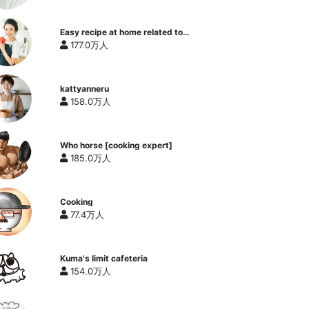
Easy recipe at home related to
cooking researcher / Yukari's
177.0万人
Kitchen
kattyanneru
158.0万人
Who horse [cooking expert]
185.0万人
Cooking
77.4万人
Kuma's limit cafeteria
154.0万人