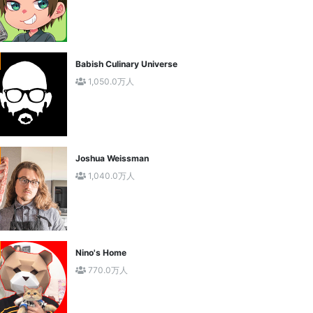
Babish Culinary Universe
1,050.0万人
Joshua Weissman
1,040.0万人
Nino's Home
770.0万人