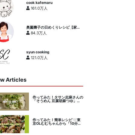
cook kafemaru
161.0万人
奥薗壽子の日めくりレシピ【家庭
料理研究家公式チャンネル】
84.3万人
syun cooking
121.0万人
w Articles
作ってみた！タサン志麻さんの
「そうめん 豆腐胡麻つゆ」を
セレクト。
作ってみた！簡単レシピ🤍東
京OLむむちゃんから「10分で
絶品豚こまニラだれ」挑戦。