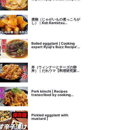
recipe transcription
煮物（じゃがいもの煮っころが
し）｜Koh Kentetsu
Kitchen【料理研究家コウケン
テツ公式チャンネル】さんのレ
シピ書き起こし
Boiled eggplant | Cooking
expert Ryuji's Buzz Recipe's
recipe transcription
丼（ウィンナーとチーズの卵
丼）｜だれウマ【料理研究家】
さんのレシピ書き起こし
Pork kimchi | Recipes
transcribed by cooking
researcher Ryuji's Buzz
Recipe
Pickled eggplant with
mustard |