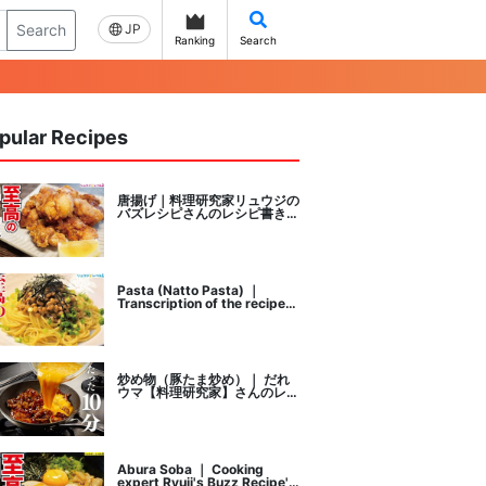
Search
JP
Ranking
Search
pular Recipes
唐揚げ｜料理研究家リュウジの
バズレシピさんのレシピ書き起
こし
Pasta (Natto Pasta) ｜
Transcription of the recipe
by Ryuji's buzz recipe, a
cooking researcher
炒め物（豚たま炒め）｜ だれ
ウマ【料理研究家】さんのレシ
ピ書き起こし
Abura Soba ｜ Cooking
expert Ryuji's Buzz Recipe's