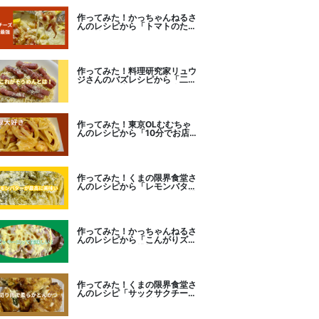
作ってみた！かっちゃんねるさ
んのレシピから「トマトのたま
チー焼き」をセレクト。
作ってみた！料理研究家リュウ
ジさんのバズレシピから「二度
とパスタに戻れなくなる冷やし
カルボナーラ」に挑戦。
作ってみた！東京OLむむちゃ
んのレシピから「10分でお店
レベル！濃厚エビトマトクリー
ムパスタ」に挑戦
作ってみた！くまの限界食堂さ
んのレシピから「レモンバター
ガーリックがたまらない」に挑
戦。
作ってみた！かっちゃんねるさ
んのレシピから「こんがりズッ
キーニピザ」に挑戦しました。
作ってみた！くまの限界食堂さ
んのレシピ「サックサクチーズ
とんかつ！」に挑戦。