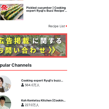
Pickled cucumber | Cooking
expert Ryuji's Buzz Recipe's
recipe transcription
Recipe List
pular Channels
Cooking expert Ryuji's buzz
recipe
564.0万人
Koh Kentetsu Kitchen [Cooking
expert Koh Kentetsu official
227.0万人
channel]