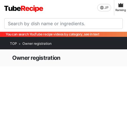
JP
Ranking
You can search YouTube recipe videos by category, see in text
TOP
Owner registration
Owner registration