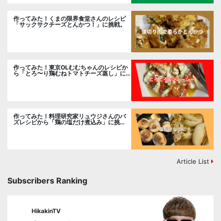
作ってみた！くまの限界食堂さんのレシピ
「サックサクチーズとんかつ！」に挑戦。
作ってみた！東京OLむむちゃんのレシピか
ら「とろ〜り鶏むねトマトチーズ蒸し」に
挑戦
作ってみた！料理研究家リュウジさんのバ
ズレシピから「鶏の塩だけ煮込み」に挑
戦。
Article List
Subscribers Ranking
HikakinTV