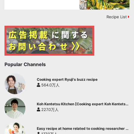
Recipe List
Popular Channels
Cooking expert Ryuji's buzz recipe
564.0万人
Koh Kentetsu Kitchen [Cooking expert Koh Kentetsu
official channel]
227.0万人
Easy recipe at home related to cooking researcher /
Yukari's Kitchen