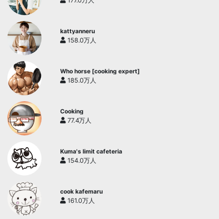
177.0万人
kattyanneru
158.0万人
Who horse [cooking expert]
185.0万人
Cooking
77.4万人
Kuma's limit cafeteria
154.0万人
cook kafemaru
161.0万人