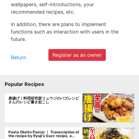
wallpapers, self-introductions, your
recommended recipes, etc.
In addition, there are plans to implement
functions such as interaction with users in the
future.
Register as an owner
Return
Popular Recipes
唐揚げ｜料理研究家リュウジのバズレシピ
さんのレシピ書き起こし
Pasta (Natto Pasta) ｜ Transcription of
the recipe by Ryuji's buzz recipe, a