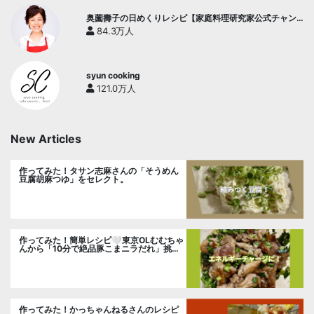
奥薗壽子の日めくりレシピ【家庭料理研究家公式チャン
ネル】
84.3万人
syun cooking
121.0万人
New Articles
作ってみた！タサン志麻さんの「そうめん
豆腐胡麻つゆ」をセレクト。
作ってみた！簡単レシピ🤍東京OLむむちゃ
んから「10分で絶品豚こまニラだれ」挑
戦。
作ってみた！かっちゃんねるさんのレシピ