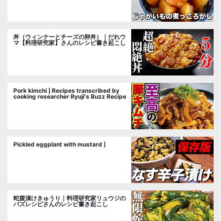
し
丼（ウィンナーとチーズの卵丼）｜だれウ
マ【料理研究家】さんのレシピ書き起こし
Pork kimchi | Recipes transcribed by
cooking researcher Ryuji's Buzz Recipe
Pickled eggplant with mustard |
蛇腹漬けきゅうり｜料理研究家リュウジの
バズレシピさんのレシピ書き起こし