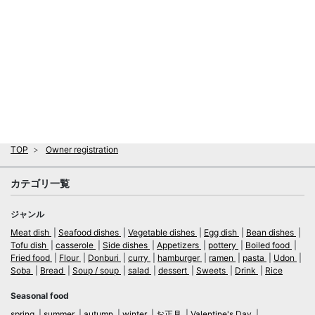
TOP
Owner registration
カテゴリ一覧
ジャンル
Meat dish
Seafood dishes
Vegetable dishes
Egg dish
Bean dishes
Tofu dish
casserole
Side dishes
Appetizers
pottery
Boiled food
Fried food
Flour
Donburi
curry
hamburger
ramen
pasta
Udon
Soba
Bread
Soup / soup
salad
dessert
Sweets
Drink
Rice
Seasonal food
spring
summer
autumn
winter
お正月
Valentine's Day