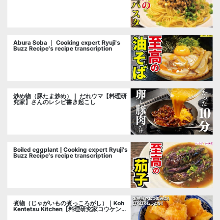
cooking researcher
Abura Soba ｜ Cooking expert Ryuji's
Buzz Recipe's recipe transcription
炒め物（豚たま炒め）｜ だれウマ【料理研
究家】さんのレシピ書き起こし
Boiled eggplant | Cooking expert Ryuji's
Buzz Recipe's recipe transcription
煮物（じゃがいもの煮っころがし）｜Koh
Kentetsu Kitchen【料理研究家コウケンテ
ツ公式チャンネル】さんのレシピ書き起こ