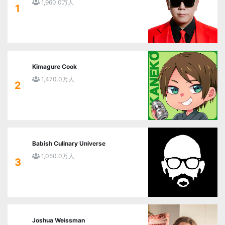
1,960.0万人
1
Kimagure Cook
1,470.0万人
2
Babish Culinary Universe
1,050.0万人
3
Joshua Weissman