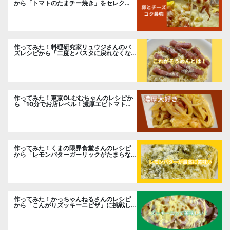
から「トマトのたまチー焼き」をセレク
ト。
作ってみた！料理研究家リュウジさんのバ
ズレシピから「二度とパスタに戻れなくな
る冷やしカルボナーラ」に挑戦。
作ってみた！東京OLむむちゃんのレシピか
ら「10分でお店レベル！濃厚エビトマトク
リームパスタ」に挑戦
作ってみた！くまの限界食堂さんのレシピ
から「レモンバターガーリックがたまらな
い」に挑戦。
作ってみた！かっちゃんねるさんのレシピ
から「こんがりズッキーニピザ」に挑戦し
ました。