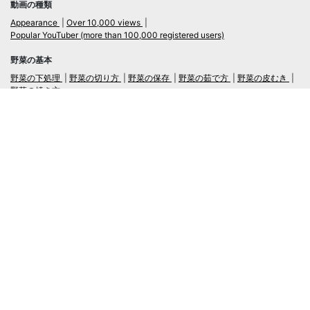
動画の種類
Appearance
Over 10,000 views
Popular YouTuber (more than 100,000 registered users)
野菜の基本
野菜の下処理
野菜の切り方
野菜の保存
野菜の茹で方
野菜の皮むき
野菜の焼き方
言語
日本語
/
English
ログイン・新規会員登録
TubeRecipe
Company
Regarding the handling of personal information in inquiries
広告掲載及び当サイトへの情報掲載について