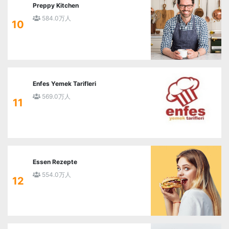
Preppy Kitchen
584.0万人
10
Enfes Yemek Tarifleri
569.0万人
11
Essen Rezepte
554.0万人
12