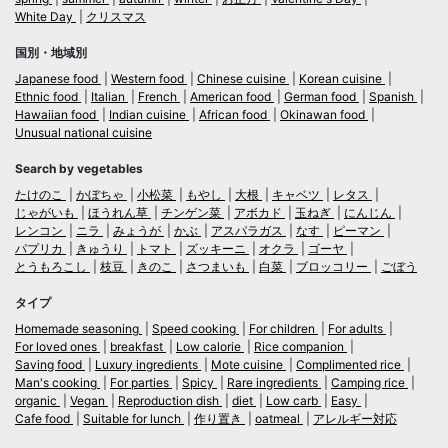
White Day
クリスマス
国別・地域別
Japanese food
Western food
Chinese cuisine
Korean cuisine
Ethnic food
Italian
French
American food
German food
Spanish
Hawaiian food
Indian cuisine
African food
Okinawan food
Unusual national cuisine
Search by vegetables
たけのこ
かぼちゃ
小松菜
もやし
大根
キャベツ
レタス
じゃがいも
ほうれん草
チンゲン菜
アボカド
玉ねぎ
にんじん
レンコン
ニラ
みょうが
かぶ
アスパラガス
なす
ピーマン
パプリカ
きゅうり
トマト
ズッキーニ
オクラ
ゴーヤ
とうもろこし
枝豆
きのこ
さつまいも
白菜
ブロッコリー
ごぼう
タイプ
Homemade seasoning
Speed cooking
For children
For adults
For loved ones
breakfast
Low calorie
Rice companion
Saving food
Luxury ingredients
Mote cuisine
Complimented rice
Man's cooking
For parties
Spicy
Rare ingredients
Camping rice
organic
Vegan
Reproduction dish
diet
Low carb
Easy
Cafe food
Suitable for lunch
作り置き
oatmeal
アレルギー対応