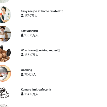
Easy recipe at home related to
cooking researcher / Yukari's
177.0万人
Kitchen
kattyanneru
158.0万人
Who horse [cooking expert]
185.0万人
Cooking
77.4万人
Kuma's limit cafeteria
154.0万人