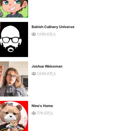
Babish Culinary Universe
1,050.0万人
Joshua Weissman
1,040.0万人
Nino's Home
770.0万人