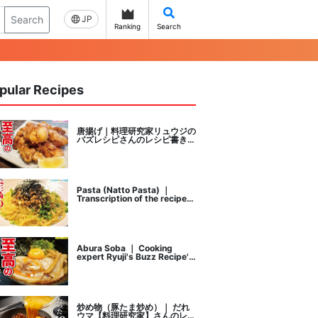
Search
JP
Ranking
Search
pular Recipes
唐揚げ｜料理研究家リュウジの
バズレシピさんのレシピ書き起
こし
Pasta (Natto Pasta) ｜
Transcription of the recipe
by Ryuji's buzz recipe, a
cooking researcher
Abura Soba ｜ Cooking
expert Ryuji's Buzz Recipe's
recipe transcription
炒め物（豚たま炒め）｜ だれ
ウマ【料理研究家】さんのレシ