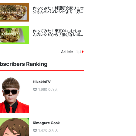
作ってみた！料理研究家リュウ
ジさんのバズレシピより「好み
焼きマイスターに教わるお好み
焼」に挑戦。
作ってみた！東京OLむむちゃ
んのレシピから「揚げない出汁
しみ！鶏と夏野菜の焼き浸し」
に挑戦。
Article List
bscribers Ranking
HikakinTV
1,960.0万人
Kimagure Cook
1,470.0万人