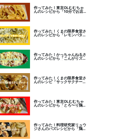
作ってみた！東京OLむむちゃ
んのレシピから「10分でお店
レベル！濃厚エビトマトクリー
ムパスタ」に挑戦
作ってみた！くまの限界食堂さ
んのレシピから「レモンバター
ガーリックがたまらない」に挑
戦。
作ってみた！かっちゃんねるさ
んのレシピから「こんがりズッ
キーニピザ」に挑戦しました。
作ってみた！くまの限界食堂さ
んのレシピ「サックサクチーズ
とんかつ！」に挑戦。
作ってみた！東京OLむむちゃ
んのレシピから「とろ〜り鶏む
ねトマトチーズ蒸し」に挑戦
作ってみた！料理研究家リュウ
ジさんのバズレシピから「鶏の
塩だけ煮込み」に挑戦。