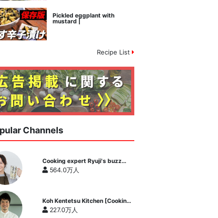
Pickled eggplant with
mustard |
Recipe List
pular Channels
Cooking expert Ryuji's buzz
recipe
564.0万人
Koh Kentetsu Kitchen [Cooking
expert Koh Kentetsu official
227.0万人
channel]