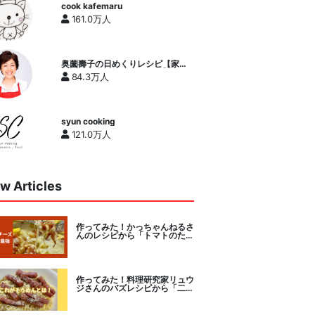
cook kafemaru
161.0万人
奥薗壽子の日めくりレシピ【家庭
料理研究家公式チャンネル】
84.3万人
syun cooking
121.0万人
w Articles
作ってみた！かっちゃんねるさ
んのレシピから「トマトのたま
チー焼き」をセレクト。
作ってみた！料理研究家リュウ
ジさんのバズレシピから「二度
とパスタに戻れなくなる冷やし
カルボナーラ」に挑戦。