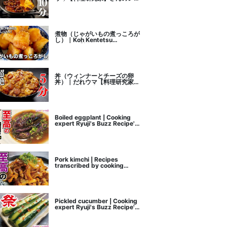
ピ書き起こし
煮物（じゃがいもの煮っころが
し）｜Koh Kentetsu
Kitchen【料理研究家コウケン
テツ公式チャンネル】さんのレ
シピ書き起こし
丼（ウィンナーとチーズの卵
丼）｜だれウマ【料理研究家】
さんのレシピ書き起こし
Boiled eggplant | Cooking
expert Ryuji's Buzz Recipe's
recipe transcription
Pork kimchi | Recipes
transcribed by cooking
researcher Ryuji's Buzz
Recipe
Pickled cucumber | Cooking
expert Ryuji's Buzz Recipe's
recipe transcription