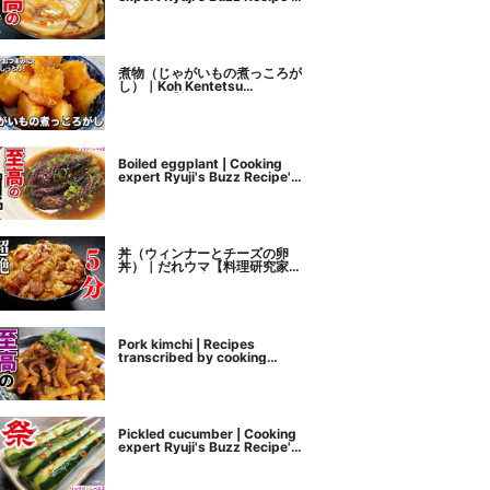
recipe transcription
煮物（じゃがいもの煮っころが
し）｜Koh Kentetsu
Kitchen【料理研究家コウケン
テツ公式チャンネル】さんのレ
シピ書き起こし
Boiled eggplant | Cooking
expert Ryuji's Buzz Recipe's
recipe transcription
丼（ウィンナーとチーズの卵
丼）｜だれウマ【料理研究家】
さんのレシピ書き起こし
Pork kimchi | Recipes
transcribed by cooking
researcher Ryuji's Buzz
Recipe
Pickled cucumber | Cooking
expert Ryuji's Buzz Recipe's
recipe transcription