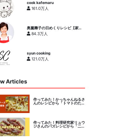
cook kafemaru
161.0万人
奥薗壽子の日めくりレシピ【家庭
料理研究家公式チャンネル】
84.3万人
syun cooking
121.0万人
w Articles
作ってみた！かっちゃんねるさ
んのレシピから「トマトのたま
チー焼き」をセレクト。
作ってみた！料理研究家リュウ
ジさんのバズレシピから「二度
とパスタに戻れなくなる冷やし
カルボナーラ」に挑戦。