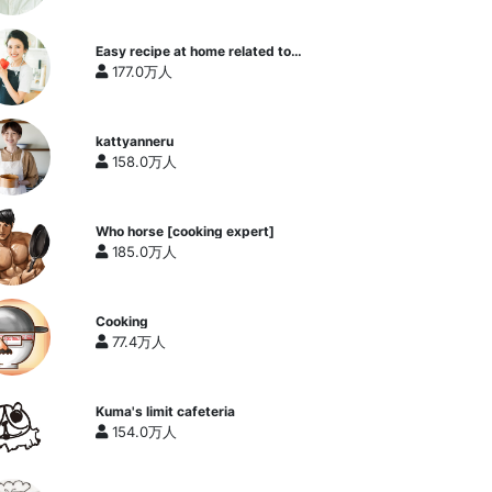
Easy recipe at home related to
cooking researcher / Yukari's
177.0万人
Kitchen
kattyanneru
158.0万人
Who horse [cooking expert]
185.0万人
Cooking
77.4万人
Kuma's limit cafeteria
154.0万人