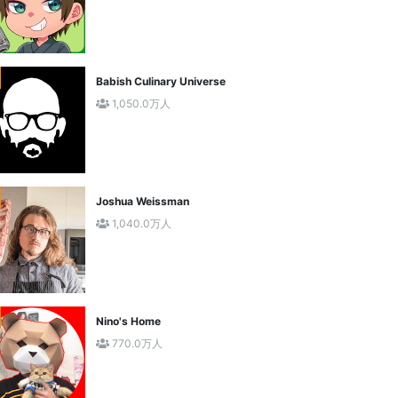
Babish Culinary Universe
1,050.0万人
Joshua Weissman
1,040.0万人
Nino's Home
770.0万人