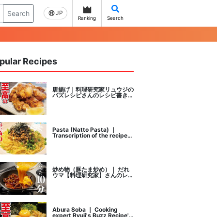
Search
JP
Ranking
Search
pular Recipes
唐揚げ｜料理研究家リュウジの
バズレシピさんのレシピ書き起
こし
Pasta (Natto Pasta) ｜
Transcription of the recipe
by Ryuji's buzz recipe, a
cooking researcher
炒め物（豚たま炒め）｜ だれ
ウマ【料理研究家】さんのレシ
ピ書き起こし
Abura Soba ｜ Cooking
expert Ryuji's Buzz Recipe's