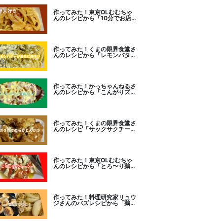
作ってみた！東京OLむむちゃ
んのレシピから「10分でお店
レベル！濃厚エビトマトクリー
ムパスタ」に挑戦
作ってみた！くまの限界食堂さ
んのレシピから「レモンバター
ガーリックがたまらない」に挑
戦。
作ってみた！かっちゃんねるさ
んのレシピから「こんがりズッ
キーニピザ」に挑戦しました。
作ってみた！くまの限界食堂さ
んのレシピ「サックサクチーズ
とんかつ！」に挑戦。
作ってみた！東京OLむむちゃ
んのレシピから「とろ〜り鶏む
ねトマトチーズ蒸し」に挑戦
作ってみた！料理研究家リュウ
ジさんのバズレシピから「鶏の
塩だけ煮込み」に挑戦。