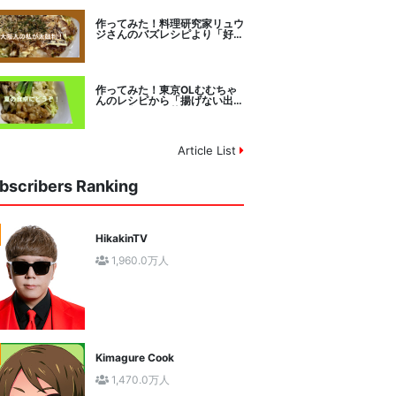
作ってみた！料理研究家リュウ
ジさんのバズレシピより「好み
焼きマイスターに教わるお好み
焼」に挑戦。
作ってみた！東京OLむむちゃ
んのレシピから「揚げない出汁
しみ！鶏と夏野菜の焼き浸し」
に挑戦。
Article List
bscribers Ranking
HikakinTV
1,960.0万人
Kimagure Cook
1,470.0万人