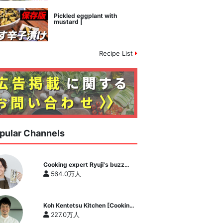
Pickled eggplant with
mustard |
Recipe List
pular Channels
Cooking expert Ryuji's buzz
recipe
564.0万人
Koh Kentetsu Kitchen [Cooking
expert Koh Kentetsu official
227.0万人
channel]