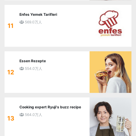
Enfes Yemek Tarifleri
569.0万人
11
Essen Rezepte
554.0万人
12
Cooking expert Ryuji's buzz recipe
564.0万人
13