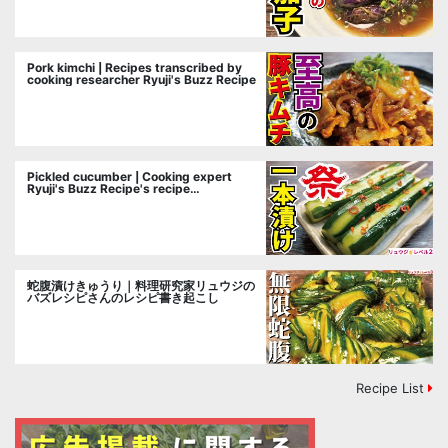
Pork kimchi | Recipes transcribed by
cooking researcher Ryuji's Buzz Recipe
Pickled cucumber | Cooking expert
Ryuji's Buzz Recipe's recipe
transcription
蛇腹漬けきゅうり｜料理研究家リュウジの
バズレシピさんのレシピ書き起こし
Recipe List