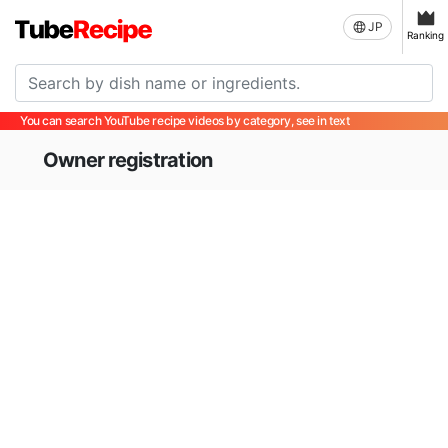
JP
Ranking
You can search YouTube recipe videos by category, see in text
Owner registration