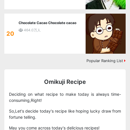
Chocolate Cacao Chocolate cacao
464.0万人
20
Popular Ranking List
Omikuji Recipe
Deciding on what recipe to make today is always time-
consuming,Right!
So,Let's decide today's recipe like hoping lucky draw from
fortune telling.
May you come across today's delicious recipes!