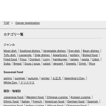
TOP
Owner registration
カテゴリ一覧
ジャンル
Meat dish
Seafood dishes
Vegetable dishes
Egg dish
Bean dishes
Tofu dish
casserole
Side dishes
Appetizers
pottery
Boiled food
Fried food
Flour
Donburi
curry
hamburger
ramen
pasta
Udon
Soba
Bread
Soup / soup
salad
dessert
Sweets
Drink
Rice
Seasonal food
spring
summer
autumn
winter
お正月
Valentine's Day
White Day
クリスマス
国別・地域別
Japanese food
Western food
Chinese cuisine
Korean cuisine
Ethnic food
Italian
French
American food
German food
Spanish
Hawaiian food
Indian cuisine
African food
Okinawan food