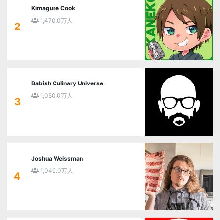
Kimagure Cook
1,470.0万人
2
Babish Culinary Universe
1,050.0万人
3
Joshua Weissman
1,040.0万人
4