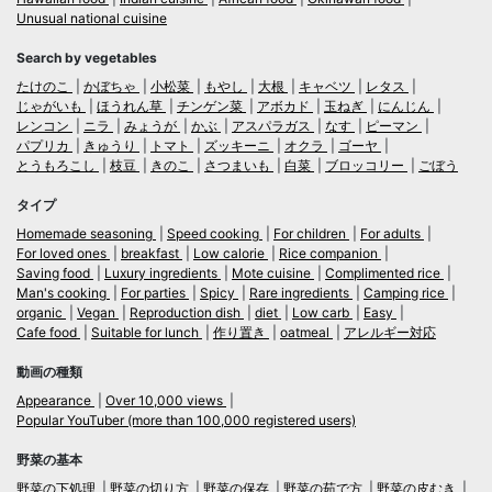
Unusual national cuisine
Search by vegetables
たけのこ
かぼちゃ
小松菜
もやし
大根
キャベツ
レタス
じゃがいも
ほうれん草
チンゲン菜
アボカド
玉ねぎ
にんじん
レンコン
ニラ
みょうが
かぶ
アスパラガス
なす
ピーマン
パプリカ
きゅうり
トマト
ズッキーニ
オクラ
ゴーヤ
とうもろこし
枝豆
きのこ
さつまいも
白菜
ブロッコリー
ごぼう
タイプ
Homemade seasoning
Speed cooking
For children
For adults
For loved ones
breakfast
Low calorie
Rice companion
Saving food
Luxury ingredients
Mote cuisine
Complimented rice
Man's cooking
For parties
Spicy
Rare ingredients
Camping rice
organic
Vegan
Reproduction dish
diet
Low carb
Easy
Cafe food
Suitable for lunch
作り置き
oatmeal
アレルギー対応
動画の種類
Appearance
Over 10,000 views
Popular YouTuber (more than 100,000 registered users)
野菜の基本
野菜の下処理
野菜の切り方
野菜の保存
野菜の茹で方
野菜の皮むき