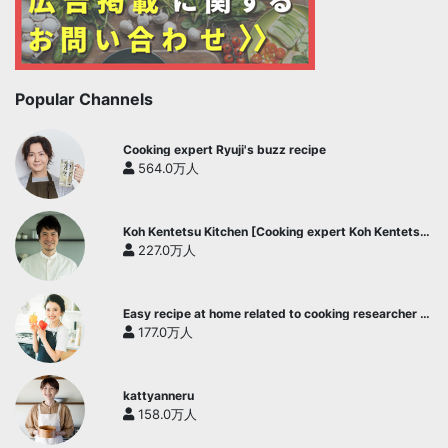
Popular Channels
Cooking expert Ryuji's buzz recipe
564.0万人
Koh Kentetsu Kitchen [Cooking expert Koh Kentetsu
official channel]
227.0万人
Easy recipe at home related to cooking researcher /
Yukari's Kitchen
177.0万人
kattyanneru
158.0万人