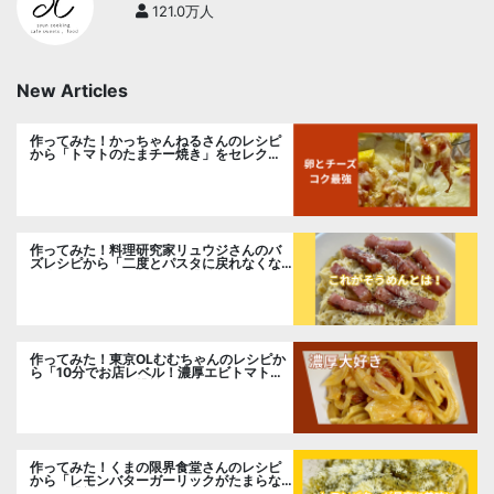
121.0万人
New Articles
作ってみた！かっちゃんねるさんのレシピ
から「トマトのたまチー焼き」をセレク
ト。
作ってみた！料理研究家リュウジさんのバ
ズレシピから「二度とパスタに戻れなくな
る冷やしカルボナーラ」に挑戦。
作ってみた！東京OLむむちゃんのレシピか
ら「10分でお店レベル！濃厚エビトマトク
リームパスタ」に挑戦
作ってみた！くまの限界食堂さんのレシピ
から「レモンバターガーリックがたまらな
い」に挑戦。