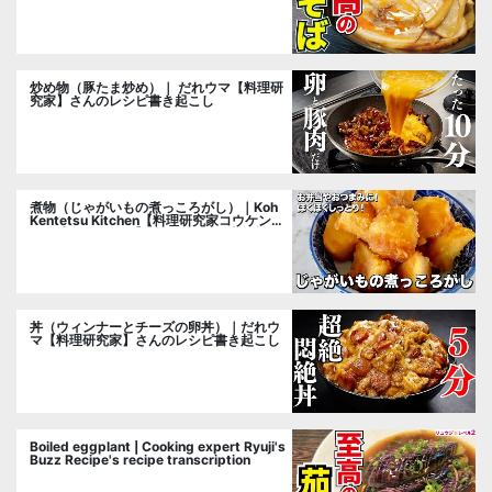
炒め物（豚たま炒め）｜ だれウマ【料理研
究家】さんのレシピ書き起こし
煮物（じゃがいもの煮っころがし）｜Koh
Kentetsu Kitchen【料理研究家コウケンテ
ツ公式チャンネル】さんのレシピ書き起こ
し
丼（ウィンナーとチーズの卵丼）｜だれウ
マ【料理研究家】さんのレシピ書き起こし
Boiled eggplant | Cooking expert Ryuji's
Buzz Recipe's recipe transcription