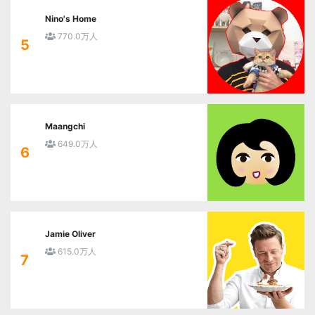
Nino's Home
770.0万人
5
Maangchi
649.0万人
6
Jamie Oliver
615.0万人
7