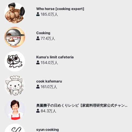
Who horse [cooking expert]
185.0万人
Cooking
77.4万人
Kuma's limit cafeteria
154.0万人
cook kafemaru
161.0万人
奥薗壽子の日めくりレシピ【家庭料理研究家公式チャン
ネル】
84.3万人
syun cooking