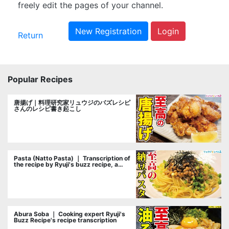
freely edit the pages of your channel.
New Registration
Login
Return
Popular Recipes
唐揚げ｜料理研究家リュウジのバズレシピ
さんのレシピ書き起こし
Pasta (Natto Pasta) ｜ Transcription of
the recipe by Ryuji's buzz recipe, a
cooking researcher
Abura Soba ｜ Cooking expert Ryuji's
Buzz Recipe's recipe transcription