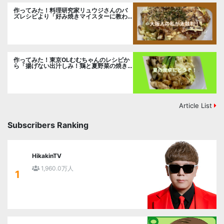
作ってみた！料理研究家リュウジさんのバ
ズレシピより「好み焼きマイスターに教わ
るお好み焼」に挑戦。
作ってみた！東京OLむむちゃんのレシピか
ら「揚げない出汁しみ！鶏と夏野菜の焼き
浸し」に挑戦。
Article List
Subscribers Ranking
HikakinTV
1,960.0万人
1