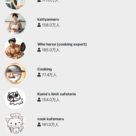
177.0万人
kattyanneru
158.0万人
Who horse [cooking expert]
185.0万人
Cooking
77.4万人
Kuma's limit cafeteria
154.0万人
cook kafemaru
161.0万人