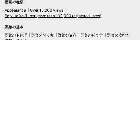
動画の種類
Appearance
Over 10,000 views
Popular YouTuber (more than 100,000 registered users)
野菜の基本
野菜の下処理
野菜の切り方
野菜の保存
野菜の茹で方
野菜の皮むき
野菜の焼き方
言語
日本語
/
English
ログイン・新規会員登録
TubeRecipe
Company
Regarding the handling of personal information in inquiries
広告掲載及び当サイトへの情報掲載について