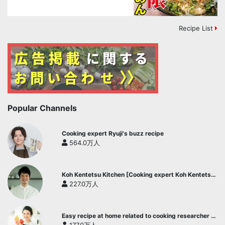
Recipe List
Popular Channels
Cooking expert Ryuji's buzz recipe
564.0万人
Koh Kentetsu Kitchen [Cooking expert Koh Kentetsu
official channel]
227.0万人
Easy recipe at home related to cooking researcher /
Yukari's Kitchen