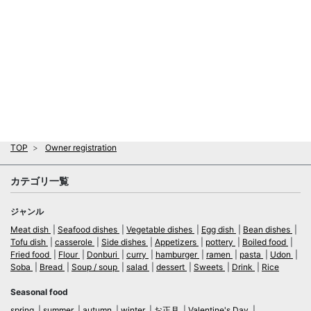
TOP
Owner registration
カテゴリ一覧
ジャンル
Meat dish
Seafood dishes
Vegetable dishes
Egg dish
Bean dishes
Tofu dish
casserole
Side dishes
Appetizers
pottery
Boiled food
Fried food
Flour
Donburi
curry
hamburger
ramen
pasta
Udon
Soba
Bread
Soup / soup
salad
dessert
Sweets
Drink
Rice
Seasonal food
spring
summer
autumn
winter
お正月
Valentine's Day