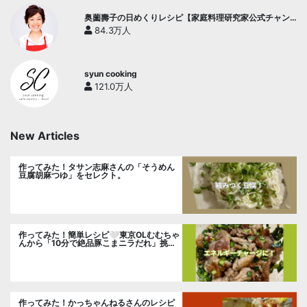
奥薗壽子の日めくりレシピ【家庭料理研究家公式チャン
ネル】
84.3万人
syun cooking
121.0万人
New Articles
作ってみた！タサン志麻さんの「そうめん
豆腐胡麻つゆ」をセレクト。
作ってみた！簡単レシピ🤍東京OLむむちゃ
んから「10分で絶品豚こまニラだれ」挑
戦。
作ってみた！かっちゃんねるさんのレシピ