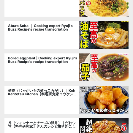
cooking researcher
Abura Soba ｜ Cooking expert Ryuji's
Buzz Recipe's recipe transcription
Boiled eggplant | Cooking expert Ryuji's
Buzz Recipe's recipe transcription
煮物（じゃがいもの煮っころがし）｜Koh
Kentetsu Kitchen【料理研究家コウケンテ
ツ公式チャンネル】さんのレシピ書き起こ
し
丼（ウィンナーとチーズの卵丼）｜だれウ
マ【料理研究家】さんのレシピ書き起こし