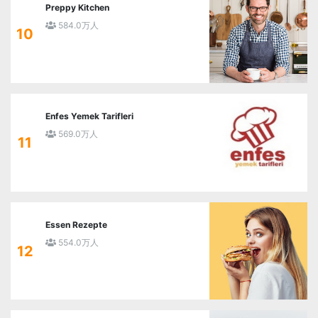
Preppy Kitchen
584.0万人
10
Enfes Yemek Tarifleri
569.0万人
11
Essen Rezepte
554.0万人
12