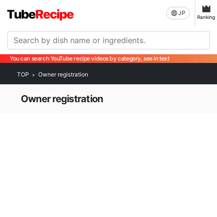
JP
Ranking
You can search YouTube recipe videos by category, see in text
TOP
Owner registration
Owner registration