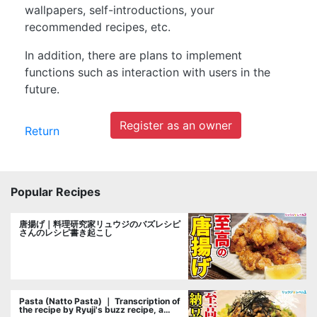
wallpapers, self-introductions, your
recommended recipes, etc.
In addition, there are plans to implement
functions such as interaction with users in the
future.
Register as an owner
Return
Popular Recipes
唐揚げ｜料理研究家リュウジのバズレシピ
さんのレシピ書き起こし
Pasta (Natto Pasta) ｜ Transcription of
the recipe by Ryuji's buzz recipe, a