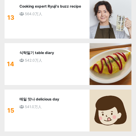
Cooking expert Ryuji's buzz recipe
564.0万人
13
식탁일기 table diary
542.0万人
14
매일 맛나 delicious day
541.0万人
15