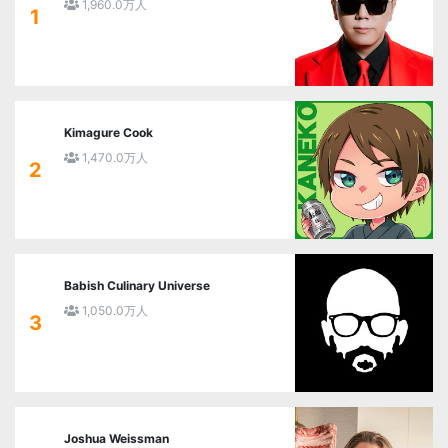
1,960.0万人
1
Kimagure Cook
1,470.0万人
2
Babish Culinary Universe
1,050.0万人
3
Joshua Weissman