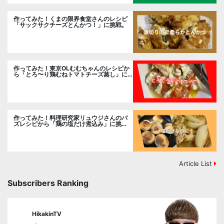
作ってみた！くまの限界食堂さんのレシピ
「サックサクチーズとんかつ！」に挑戦。
作ってみた！東京OLむむちゃんのレシピか
ら「とろ〜り鶏むねトマトチーズ蒸し」に
挑戦
作ってみた！料理研究家リュウジさんのバ
ズレシピから「鶏の塩だけ煮込み」に挑
戦。
Article List
Subscribers Ranking
HikakinTV