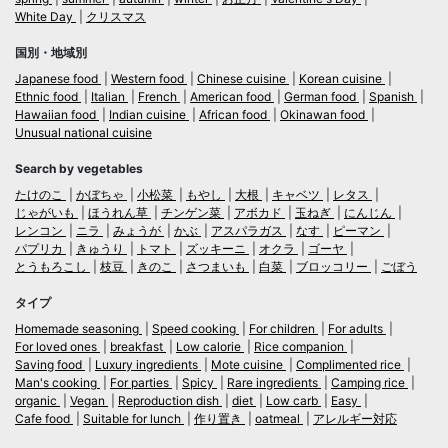
White Day
クリスマス
国別・地域別
Japanese food
Western food
Chinese cuisine
Korean cuisine
Ethnic food
Italian
French
American food
German food
Spanish
Hawaiian food
Indian cuisine
African food
Okinawan food
Unusual national cuisine
Search by vegetables
たけのこ
かぼちゃ
小松菜
もやし
大根
キャベツ
レタス
じゃがいも
ほうれん草
チンゲン菜
アボカド
玉ねぎ
にんじん
レンコン
ニラ
みょうが
かぶ
アスパラガス
なす
ピーマン
パプリカ
きゅうり
トマト
ズッキーニ
オクラ
ゴーヤ
とうもろこし
枝豆
きのこ
さつまいも
白菜
ブロッコリー
ごぼう
タイプ
Homemade seasoning
Speed cooking
For children
For adults
For loved ones
breakfast
Low calorie
Rice companion
Saving food
Luxury ingredients
Mote cuisine
Complimented rice
Man's cooking
For parties
Spicy
Rare ingredients
Camping rice
organic
Vegan
Reproduction dish
diet
Low carb
Easy
Cafe food
Suitable for lunch
作り置き
oatmeal
アレルギー対応