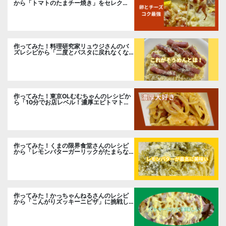
から「トマトのたまチー焼き」をセレク
ト。
作ってみた！料理研究家リュウジさんのバ
ズレシピから「二度とパスタに戻れなくな
る冷やしカルボナーラ」に挑戦。
作ってみた！東京OLむむちゃんのレシピか
ら「10分でお店レベル！濃厚エビトマトク
リームパスタ」に挑戦
作ってみた！くまの限界食堂さんのレシピ
から「レモンバターガーリックがたまらな
い」に挑戦。
作ってみた！かっちゃんねるさんのレシピ
から「こんがりズッキーニピザ」に挑戦し
ました。