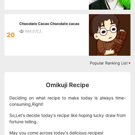
Chocolate Cacao Chocolate cacao
464.0万人
20
Popular Ranking List
Omikuji Recipe
Deciding on what recipe to make today is always time-
consuming,Right!
So,Let's decide today's recipe like hoping lucky draw from
fortune telling.
May you come across today's delicious recipes!