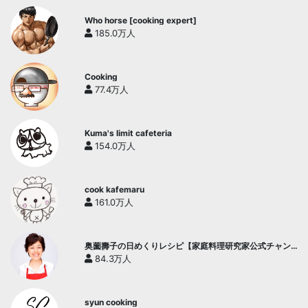
Who horse [cooking expert]
185.0万人
Cooking
77.4万人
Kuma's limit cafeteria
154.0万人
cook kafemaru
161.0万人
奥薗壽子の日めくりレシピ【家庭料理研究家公式チャン
ネル】
84.3万人
syun cooking