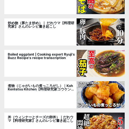
炒め物（豚たま炒め）｜ だれウマ【料理研
究家】さんのレシピ書き起こし
Boiled eggplant | Cooking expert Ryuji's
Buzz Recipe's recipe transcription
煮物（じゃがいもの煮っころがし）｜Koh
Kentetsu Kitchen【料理研究家コウケンテ
ツ公式チャンネル】さんのレシピ書き起こ
し
丼（ウィンナーとチーズの卵丼）｜だれウ
マ【料理研究家】さんのレシピ書き起こし