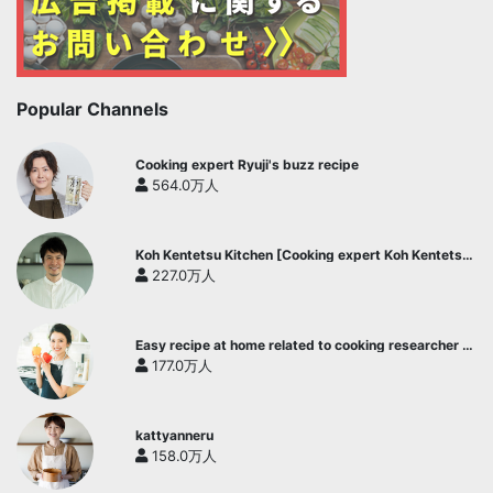
Popular Channels
Cooking expert Ryuji's buzz recipe
564.0万人
Koh Kentetsu Kitchen [Cooking expert Koh Kentetsu
official channel]
227.0万人
Easy recipe at home related to cooking researcher /
Yukari's Kitchen
177.0万人
kattyanneru
158.0万人