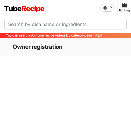
JP
Ranking
You can search YouTube recipe videos by category, see in text
Owner registration