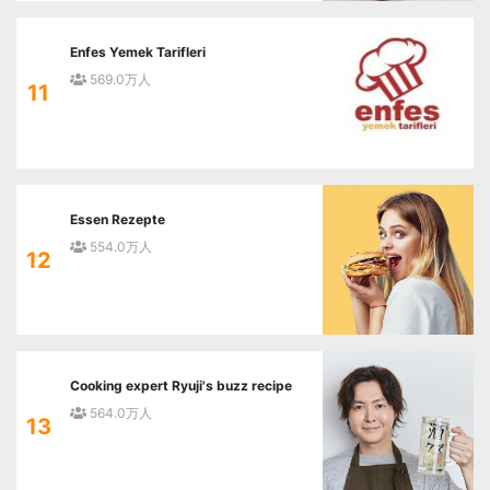
Enfes Yemek Tarifleri
569.0万人
11
Essen Rezepte
554.0万人
12
Cooking expert Ryuji's buzz recipe
564.0万人
13