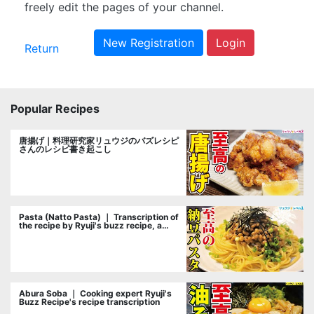
freely edit the pages of your channel.
New Registration
Login
Return
Popular Recipes
唐揚げ｜料理研究家リュウジのバズレシピ
さんのレシピ書き起こし
Pasta (Natto Pasta) ｜ Transcription of
the recipe by Ryuji's buzz recipe, a
cooking researcher
Abura Soba ｜ Cooking expert Ryuji's
Buzz Recipe's recipe transcription