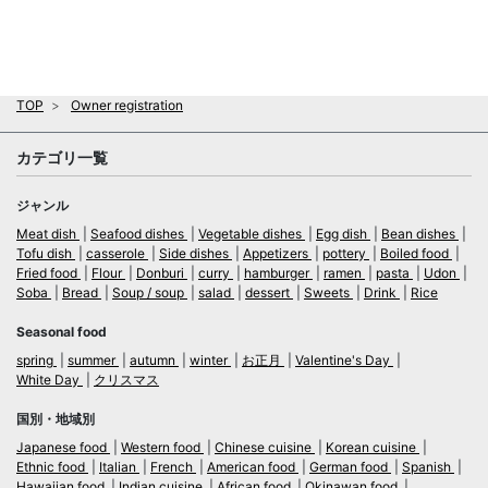
TOP
Owner registration
カテゴリ一覧
ジャンル
Meat dish
Seafood dishes
Vegetable dishes
Egg dish
Bean dishes
Tofu dish
casserole
Side dishes
Appetizers
pottery
Boiled food
Fried food
Flour
Donburi
curry
hamburger
ramen
pasta
Udon
Soba
Bread
Soup / soup
salad
dessert
Sweets
Drink
Rice
Seasonal food
spring
summer
autumn
winter
お正月
Valentine's Day
White Day
クリスマス
国別・地域別
Japanese food
Western food
Chinese cuisine
Korean cuisine
Ethnic food
Italian
French
American food
German food
Spanish
Hawaiian food
Indian cuisine
African food
Okinawan food