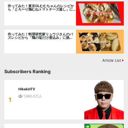
作ってみた！東京OLむむちゃんのレシピか
ら「とろ〜り鶏むねトマトチーズ蒸し」に
挑戦
作ってみた！料理研究家リュウジさんのバ
ズレシピから「鶏の塩だけ煮込み」に挑
戦。
Article List
Subscribers Ranking
HikakinTV
1,960.0万人
1