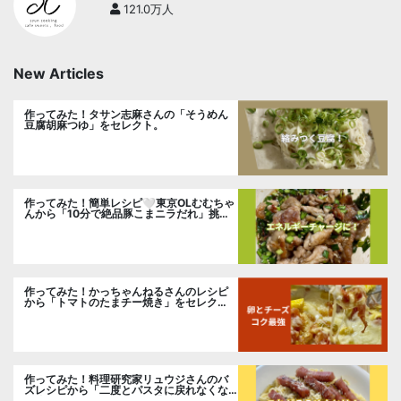
121.0万人
New Articles
作ってみた！タサン志麻さんの「そうめん
豆腐胡麻つゆ」をセレクト。
作ってみた！簡単レシピ🤍東京OLむむちゃ
んから「10分で絶品豚こまニラだれ」挑
戦。
作ってみた！かっちゃんねるさんのレシピ
から「トマトのたまチー焼き」をセレク
ト。
作ってみた！料理研究家リュウジさんのバ
ズレシピから「二度とパスタに戻れなくな
る冷やしカルボナーラ」に挑戦。