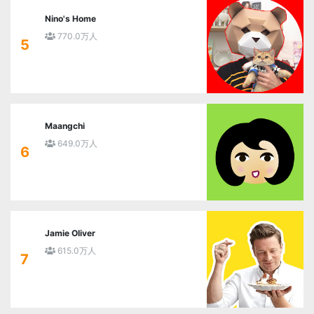
Nino's Home
770.0万人
5
Maangchi
649.0万人
6
Jamie Oliver
615.0万人
7