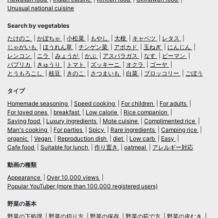
Unusual national cuisine
Search by vegetables
たけのこ
かぼちゃ
小松菜
もやし
大根
キャベツ
レタス
じゃがいも
ほうれん草
チンゲン菜
アボカド
玉ねぎ
にんじん
レンコン
ニラ
みょうが
かぶ
アスパラガス
なす
ピーマン
パプリカ
きゅうり
トマト
ズッキーニ
オクラ
ゴーヤ
とうもろこし
枝豆
きのこ
さつまいも
白菜
ブロッコリー
ごぼう
タイプ
Homemade seasoning
Speed cooking
For children
For adults
For loved ones
breakfast
Low calorie
Rice companion
Saving food
Luxury ingredients
Mote cuisine
Complimented rice
Man's cooking
For parties
Spicy
Rare ingredients
Camping rice
organic
Vegan
Reproduction dish
diet
Low carb
Easy
Cafe food
Suitable for lunch
作り置き
oatmeal
アレルギー対応
動画の種類
Appearance
Over 10,000 views
Popular YouTuber (more than 100,000 registered users)
野菜の基本
野菜の下処理
野菜の切り方
野菜の保存
野菜の茹で方
野菜の皮むき