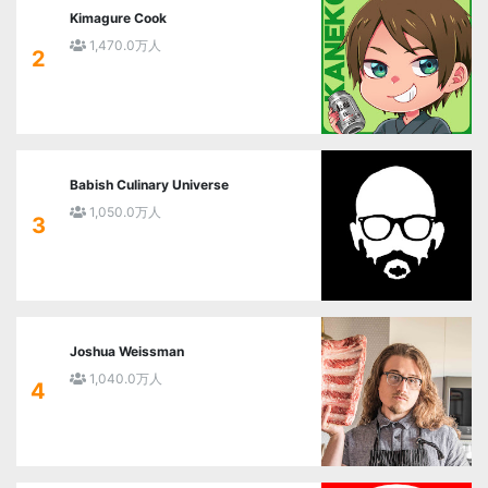
Kimagure Cook
1,470.0万人
2
Babish Culinary Universe
1,050.0万人
3
Joshua Weissman
1,040.0万人
4