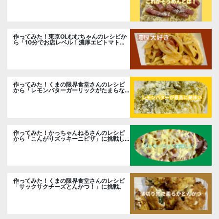
作ってみた！東京OLむむちゃんのレシピか
ら「10分でお店レベル！濃厚エビトマトク
リームパスタ」に挑戦
作ってみた！くまの限界食堂さんのレシピ
から「レモンバターガーリックがたまらな
い」に挑戦。
作ってみた！かっちゃんねるさんのレシピ
から「こんがりズッキーニピザ」に挑戦し
ました。
作ってみた！くまの限界食堂さんのレシピ
「サックサクチーズとんかつ！」に挑戦。