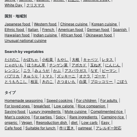
White Day
クリスマス
国別・地域別
Japanese food
Western food
Chinese cuisine
Korean cuisine
Ethnic food
Italian
French
American food
German food
Spanish
Hawaiian food
Indian cuisine
African food
Okinawan food
Unusual national cuisine
Search by vegetables
たけのこ
かぼちゃ
小松菜
もやし
大根
キャベツ
レタス
じゃがいも
ほうれん草
チンゲン菜
アボカド
玉ねぎ
にんじん
レンコン
ニラ
みょうが
かぶ
アスパラガス
なす
ピーマン
パプリカ
きゅうり
トマト
ズッキーニ
オクラ
ゴーヤ
とうもろこし
枝豆
きのこ
さつまいも
白菜
ブロッコリー
ごぼう
タイプ
Homemade seasoning
Speed cooking
For children
For adults
For loved ones
breakfast
Low calorie
Rice companion
Saving food
Luxury ingredients
Mote cuisine
Complimented rice
Man's cooking
For parties
Spicy
Rare ingredients
Camping rice
organic
Vegan
Reproduction dish
diet
Low carb
Easy
Cafe food
Suitable for lunch
作り置き
oatmeal
アレルギー対応