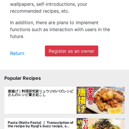
wallpapers, self-introductions, your
recommended recipes, etc.
In addition, there are plans to implement
functions such as interaction with users in the
future.
Register as an owner
Return
Popular Recipes
唐揚げ｜料理研究家リュウジのバズレシピ
さんのレシピ書き起こし
Pasta (Natto Pasta) ｜ Transcription of
the recipe by Ryuji's buzz recipe, a