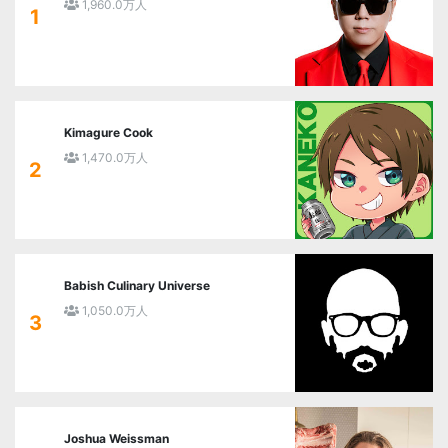
1,960.0万人
1
Kimagure Cook
1,470.0万人
2
Babish Culinary Universe
1,050.0万人
3
Joshua Weissman