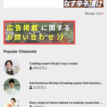
Recipe List
Popular Channels
Cooking expert Ryuji's buzz recipe
564.0万人
Koh Kentetsu Kitchen [Cooking expert Koh Kentetsu
official channel]
227.0万人
Easy recipe at home related to cooking researcher /
Yukari's Kitchen