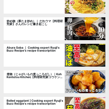
cooking researcher
炒め物（豚たま炒め）｜ だれウマ【料理研
究家】さんのレシピ書き起こし
Abura Soba ｜ Cooking expert Ryuji's
Buzz Recipe's recipe transcription
煮物（じゃがいもの煮っころがし）｜Koh
Kentetsu Kitchen【料理研究家コウケンテ
ツ公式チャンネル】さんのレシピ書き起こ
し
Boiled eggplant | Cooking expert Ryuji's
Buzz Recipe's recipe transcription