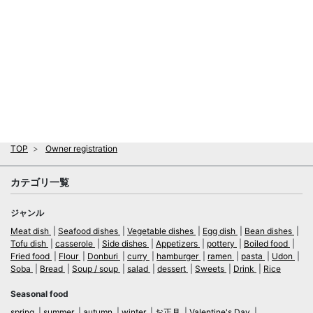
TOP
Owner registration
カテゴリ一覧
ジャンル
Meat dish
Seafood dishes
Vegetable dishes
Egg dish
Bean dishes
Tofu dish
casserole
Side dishes
Appetizers
pottery
Boiled food
Fried food
Flour
Donburi
curry
hamburger
ramen
pasta
Udon
Soba
Bread
Soup / soup
salad
dessert
Sweets
Drink
Rice
Seasonal food
spring
summer
autumn
winter
お正月
Valentine's Day