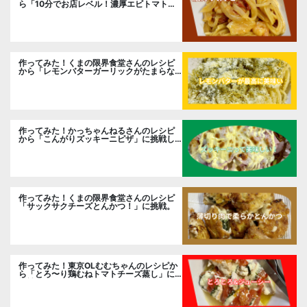
ら「10分でお店レベル！濃厚エビトマトク
リームパスタ」に挑戦
作ってみた！くまの限界食堂さんのレシピ
から「レモンバターガーリックがたまらな
い」に挑戦。
作ってみた！かっちゃんねるさんのレシピ
から「こんがりズッキーニピザ」に挑戦し
ました。
作ってみた！くまの限界食堂さんのレシピ
「サックサクチーズとんかつ！」に挑戦。
作ってみた！東京OLむむちゃんのレシピか
ら「とろ〜り鶏むねトマトチーズ蒸し」に
挑戦