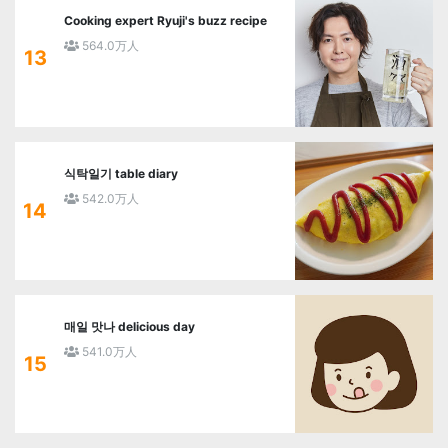
Cooking expert Ryuji's buzz recipe
564.0万人
13
식탁일기 table diary
542.0万人
14
매일 맛나 delicious day
541.0万人
15