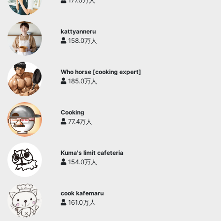
177.0万人
kattyanneru
158.0万人
Who horse [cooking expert]
185.0万人
Cooking
77.4万人
Kuma's limit cafeteria
154.0万人
cook kafemaru
161.0万人