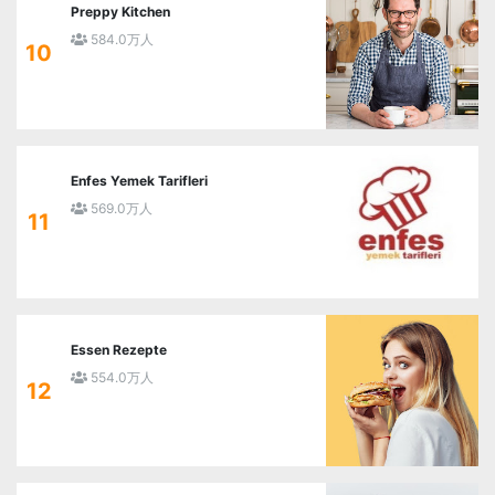
Preppy Kitchen
584.0万人
10
Enfes Yemek Tarifleri
569.0万人
11
Essen Rezepte
554.0万人
12