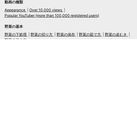
動画の種類
Appearance
Over 10,000 views
Popular YouTuber (more than 100,000 registered users)
野菜の基本
野菜の下処理
野菜の切り方
野菜の保存
野菜の茹で方
野菜の皮むき
野菜の焼き方
言語
日本語
/
English
ログイン・新規会員登録
TubeRecipe
Company
Regarding the handling of personal information in inquiries
広告掲載及び当サイトへの情報掲載について