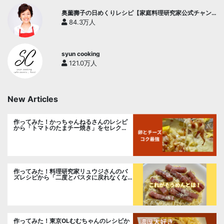
奥薗壽子の日めくりレシピ【家庭料理研究家公式チャン
ネル】
84.3万人
syun cooking
121.0万人
New Articles
作ってみた！かっちゃんねるさんのレシピ
から「トマトのたまチー焼き」をセレク
ト。
作ってみた！料理研究家リュウジさんのバ
ズレシピから「二度とパスタに戻れなくな
る冷やしカルボナーラ」に挑戦。
作ってみた！東京OLむむちゃんのレシピか