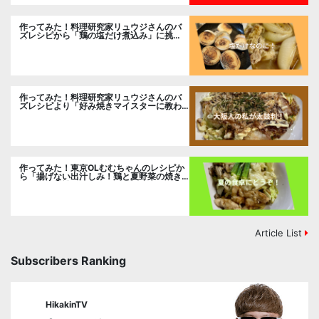
作ってみた！料理研究家リュウジさんのバ
ズレシピから「鶏の塩だけ煮込み」に挑
戦。
作ってみた！料理研究家リュウジさんのバ
ズレシピより「好み焼きマイスターに教わ
るお好み焼」に挑戦。
作ってみた！東京OLむむちゃんのレシピか
ら「揚げない出汁しみ！鶏と夏野菜の焼き
浸し」に挑戦。
Article List
Subscribers Ranking
HikakinTV