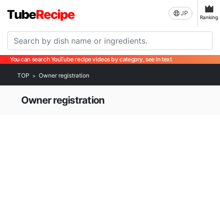
JP
Ranking
You can search YouTube recipe videos by category, see in text
TOP
Owner registration
Owner registration