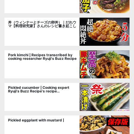
丼（ウィンナーとチーズの卵丼）｜だれウ
マ【料理研究家】さんのレシピ書き起こし
Pork kimchi | Recipes transcribed by
cooking researcher Ryuji's Buzz Recipe
Pickled cucumber | Cooking expert
Ryuji's Buzz Recipe's recipe
transcription
Pickled eggplant with mustard |