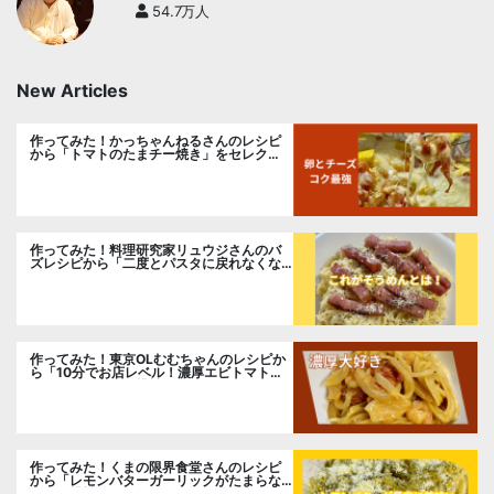
54.7万人
New Articles
作ってみた！かっちゃんねるさんのレシピ
から「トマトのたまチー焼き」をセレク
ト。
作ってみた！料理研究家リュウジさんのバ
ズレシピから「二度とパスタに戻れなくな
る冷やしカルボナーラ」に挑戦。
作ってみた！東京OLむむちゃんのレシピか
ら「10分でお店レベル！濃厚エビトマトク
リームパスタ」に挑戦
作ってみた！くまの限界食堂さんのレシピ
から「レモンバターガーリックがたまらな
い」に挑戦。