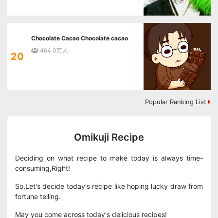
Chocolate Cacao Chocolate cacao
464.0万人
20
Popular Ranking List
Omikuji Recipe
Deciding on what recipe to make today is always time-
consuming,Right!
So,Let's decide today's recipe like hoping lucky draw from
fortune telling.
May you come across today's delicious recipes!