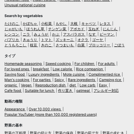
Unusual national cuisine
Search by vegetables
たけのこ
かぼちゃ
小松菜
もやし
大根
キャベツ
レタス
じゃがいも
ほうれん草
チンゲン菜
アボカド
玉ねぎ
にんじん
レンコン
ニラ
みょうが
かぶ
アスパラガス
なす
ピーマン
パプリカ
きゅうり
トマト
ズッキーニ
オクラ
ゴーヤ
とうもろこし
枝豆
きのこ
さつまいも
白菜
ブロッコリー
ごぼう
タイプ
Homemade seasoning
Speed cooking
For children
For adults
For loved ones
breakfast
Low calorie
Rice companion
Saving food
Luxury ingredients
Mote cuisine
Complimented rice
Man's cooking
For parties
Spicy
Rare ingredients
Camping rice
organic
Vegan
Reproduction dish
diet
Low carb
Easy
Cafe food
Suitable for lunch
作り置き
oatmeal
アレルギー対応
動画の種類
Appearance
Over 10,000 views
Popular YouTuber (more than 100,000 registered users)
野菜の基本
野菜の下処理
野菜の切り方
野菜の保存
野菜の茹で方
野菜の皮むき