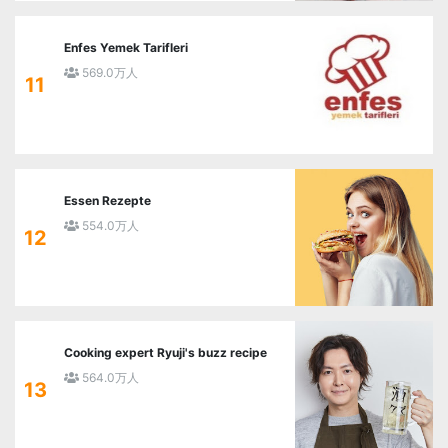
Enfes Yemek Tarifleri
569.0万人
11
Essen Rezepte
554.0万人
12
Cooking expert Ryuji's buzz recipe
564.0万人
13