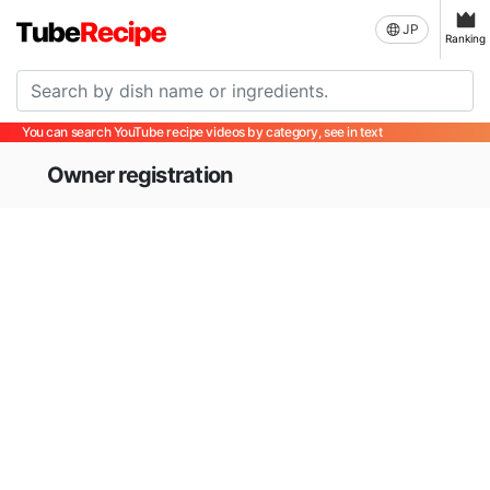
JP
Ranking
You can search YouTube recipe videos by category, see in text
Owner registration