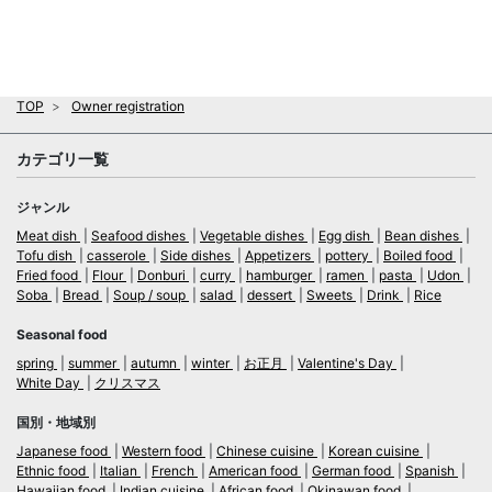
TOP
Owner registration
カテゴリ一覧
ジャンル
Meat dish
Seafood dishes
Vegetable dishes
Egg dish
Bean dishes
Tofu dish
casserole
Side dishes
Appetizers
pottery
Boiled food
Fried food
Flour
Donburi
curry
hamburger
ramen
pasta
Udon
Soba
Bread
Soup / soup
salad
dessert
Sweets
Drink
Rice
Seasonal food
spring
summer
autumn
winter
お正月
Valentine's Day
White Day
クリスマス
国別・地域別
Japanese food
Western food
Chinese cuisine
Korean cuisine
Ethnic food
Italian
French
American food
German food
Spanish
Hawaiian food
Indian cuisine
African food
Okinawan food