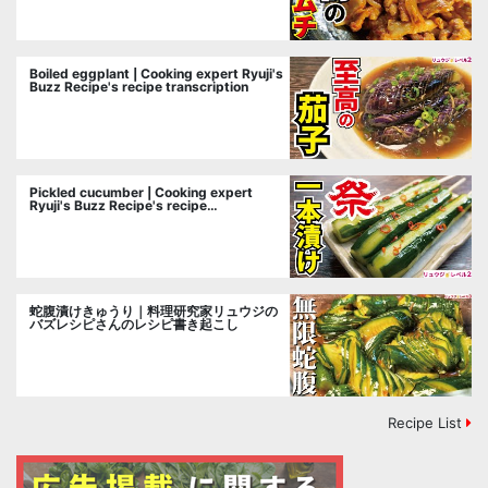
Boiled eggplant | Cooking expert Ryuji's
Buzz Recipe's recipe transcription
Pickled cucumber | Cooking expert
Ryuji's Buzz Recipe's recipe
transcription
蛇腹漬けきゅうり｜料理研究家リュウジの
バズレシピさんのレシピ書き起こし
Recipe List