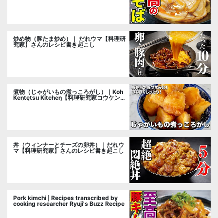
炒め物（豚たま炒め）｜ だれウマ【料理研
究家】さんのレシピ書き起こし
煮物（じゃがいもの煮っころがし）｜Koh
Kentetsu Kitchen【料理研究家コウケンテ
ツ公式チャンネル】さんのレシピ書き起こ
し
丼（ウィンナーとチーズの卵丼）｜だれウ
マ【料理研究家】さんのレシピ書き起こし
Pork kimchi | Recipes transcribed by
cooking researcher Ryuji's Buzz Recipe