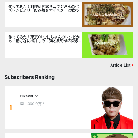
作ってみた！料理研究家リュウジさんのバ
ズレシピより「好み焼きマイスターに教わ
るお好み焼」に挑戦。
作ってみた！東京OLむむちゃんのレシピか
ら「揚げない出汁しみ！鶏と夏野菜の焼き
浸し」に挑戦。
Article List
Subscribers Ranking
HikakinTV
1,960.0万人
1