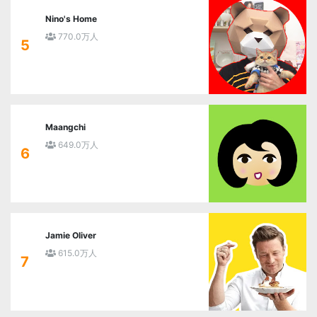
Nino's Home
770.0万人
5
Maangchi
649.0万人
6
Jamie Oliver
615.0万人
7