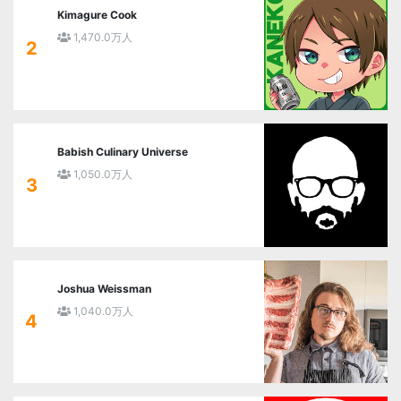
Kimagure Cook
1,470.0万人
2
Babish Culinary Universe
1,050.0万人
3
Joshua Weissman
1,040.0万人
4