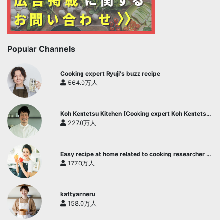
Popular Channels
Cooking expert Ryuji's buzz recipe
564.0万人
Koh Kentetsu Kitchen [Cooking expert Koh Kentetsu
official channel]
227.0万人
Easy recipe at home related to cooking researcher /
Yukari's Kitchen
177.0万人
kattyanneru
158.0万人