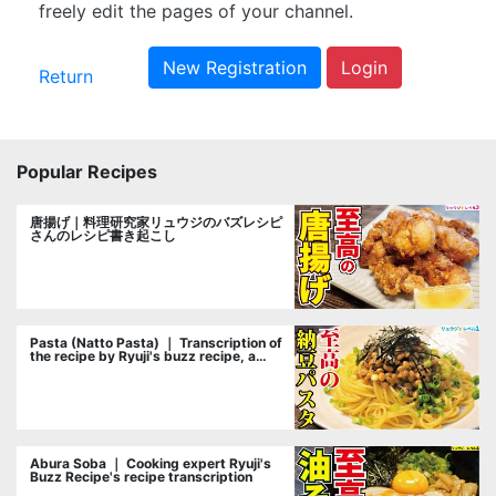
freely edit the pages of your channel.
New Registration
Login
Return
Popular Recipes
唐揚げ｜料理研究家リュウジのバズレシピ
さんのレシピ書き起こし
Pasta (Natto Pasta) ｜ Transcription of
the recipe by Ryuji's buzz recipe, a
cooking researcher
Abura Soba ｜ Cooking expert Ryuji's
Buzz Recipe's recipe transcription