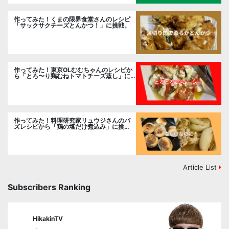
作ってみた！くまの限界食堂さんのレシピ
「サックサクチーズとんかつ！」に挑戦。
作ってみた！東京OLむむちゃんのレシピか
ら「とろ〜り鶏むねトマトチーズ蒸し」に
挑戦
作ってみた！料理研究家リュウジさんのバ
ズレシピから「鶏の塩だけ煮込み」に挑
戦。
Article List
Subscribers Ranking
HikakinTV