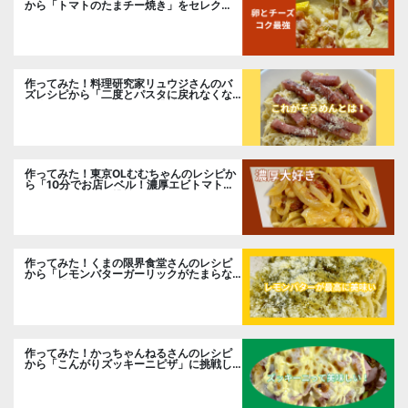
から「トマトのたまチー焼き」をセレク
ト。
作ってみた！料理研究家リュウジさんのバ
ズレシピから「二度とパスタに戻れなくな
る冷やしカルボナーラ」に挑戦。
作ってみた！東京OLむむちゃんのレシピか
ら「10分でお店レベル！濃厚エビトマトク
リームパスタ」に挑戦
作ってみた！くまの限界食堂さんのレシピ
から「レモンバターガーリックがたまらな
い」に挑戦。
作ってみた！かっちゃんねるさんのレシピ
から「こんがりズッキーニピザ」に挑戦し
ました。