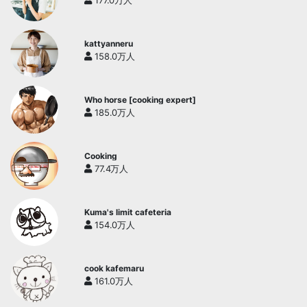
177.0万人
kattyanneru
158.0万人
Who horse [cooking expert]
185.0万人
Cooking
77.4万人
Kuma's limit cafeteria
154.0万人
cook kafemaru
161.0万人