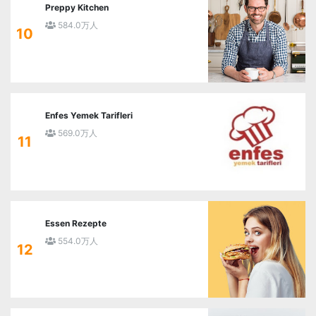
Preppy Kitchen
584.0万人
10
Enfes Yemek Tarifleri
569.0万人
11
Essen Rezepte
554.0万人
12