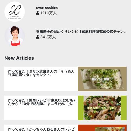
syun cooking
121.0万人
奥薗壽子の日めくりレシピ【家庭料理研究家公式チャン
ネル】
84.3万人
New Articles
作ってみた！タサン志麻さんの「そうめん
豆腐胡麻つゆ」をセレクト。
作ってみた！簡単レシピ🤍東京OLむむちゃ
んから「10分で絶品豚こまニラだれ」挑
戦。
作ってみた！かっちゃんねるさんのレシピ