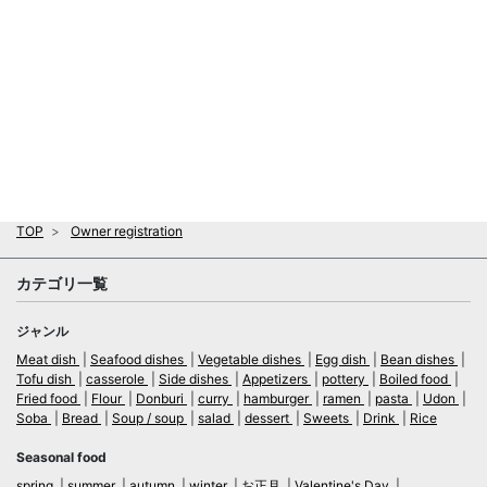
TOP
Owner registration
カテゴリ一覧
ジャンル
Meat dish
Seafood dishes
Vegetable dishes
Egg dish
Bean dishes
Tofu dish
casserole
Side dishes
Appetizers
pottery
Boiled food
Fried food
Flour
Donburi
curry
hamburger
ramen
pasta
Udon
Soba
Bread
Soup / soup
salad
dessert
Sweets
Drink
Rice
Seasonal food
spring
summer
autumn
winter
お正月
Valentine's Day