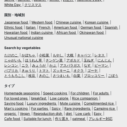
White Day
クリスマス
国別・地域別
Japanese food
Western food
Chinese cuisine
Korean cuisine
Ethnic food
Italian
French
American food
German food
Spanish
Hawaiian food
Indian cuisine
African food
Okinawan food
Unusual national cuisine
Search by vegetables
たけのこ
かぼちゃ
小松菜
もやし
大根
キャベツ
レタス
じゃがいも
ほうれん草
チンゲン菜
アボカド
玉ねぎ
にんじん
レンコン
ニラ
みょうが
かぶ
アスパラガス
なす
ピーマン
パプリカ
きゅうり
トマト
ズッキーニ
オクラ
ゴーヤ
とうもろこし
枝豆
きのこ
さつまいも
白菜
ブロッコリー
ごぼう
タイプ
Homemade seasoning
Speed cooking
For children
For adults
For loved ones
breakfast
Low calorie
Rice companion
Saving food
Luxury ingredients
Mote cuisine
Complimented rice
Man's cooking
For parties
Spicy
Rare ingredients
Camping rice
organic
Vegan
Reproduction dish
diet
Low carb
Easy
Cafe food
Suitable for lunch
作り置き
oatmeal
アレルギー対応