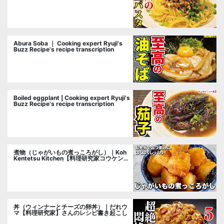
cooking researcher
Abura Soba ｜ Cooking expert Ryuji's
Buzz Recipe's recipe transcription
Boiled eggplant | Cooking expert Ryuji's
Buzz Recipe's recipe transcription
煮物（じゃがいもの煮っころがし）｜Koh
Kentetsu Kitchen【料理研究家コウケンテ
ツ公式チャンネル】さんのレシピ書き起こ
し
丼（ウィンナーとチーズの卵丼）｜だれウ
マ【料理研究家】さんのレシピ書き起こし