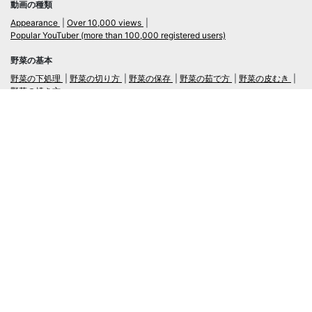
動画の種類
Appearance
Over 10,000 views
Popular YouTuber (more than 100,000 registered users)
野菜の基本
野菜の下処理
野菜の切り方
野菜の保存
野菜の茹で方
野菜の皮むき
野菜の焼き方
言語
日本語
/
English
ログイン・新規会員登録
TubeRecipe
Company
Regarding the handling of personal information in inquiries
広告掲載及び当サイトへの情報掲載について