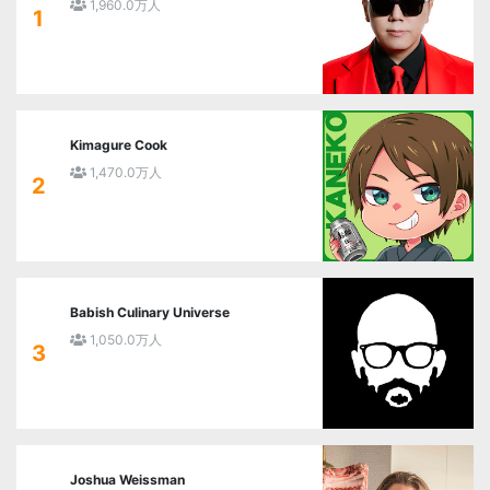
1,960.0万人
1
Kimagure Cook
1,470.0万人
2
Babish Culinary Universe
1,050.0万人
3
Joshua Weissman