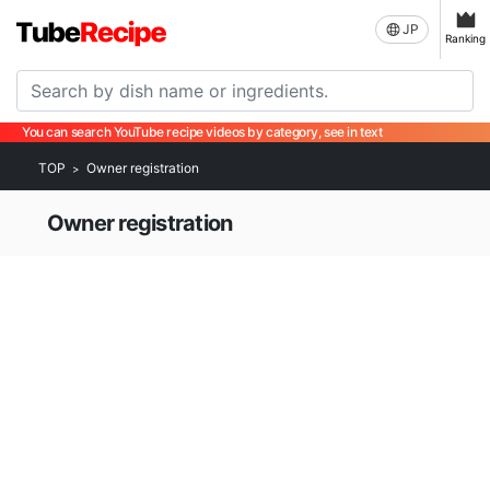
JP
Ranking
You can search YouTube recipe videos by category, see in text
TOP
Owner registration
Owner registration