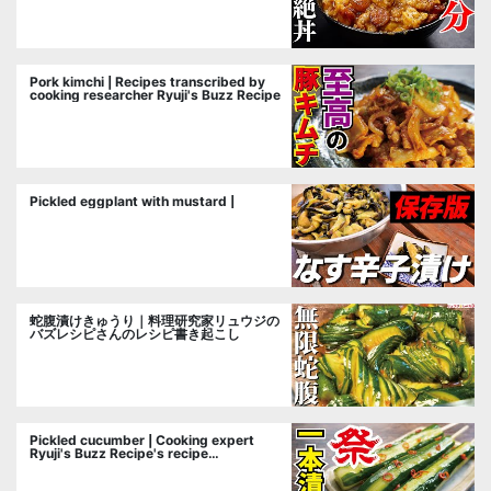
Pork kimchi | Recipes transcribed by
cooking researcher Ryuji's Buzz Recipe
Pickled eggplant with mustard |
蛇腹漬けきゅうり｜料理研究家リュウジの
バズレシピさんのレシピ書き起こし
Pickled cucumber | Cooking expert
Ryuji's Buzz Recipe's recipe
transcription