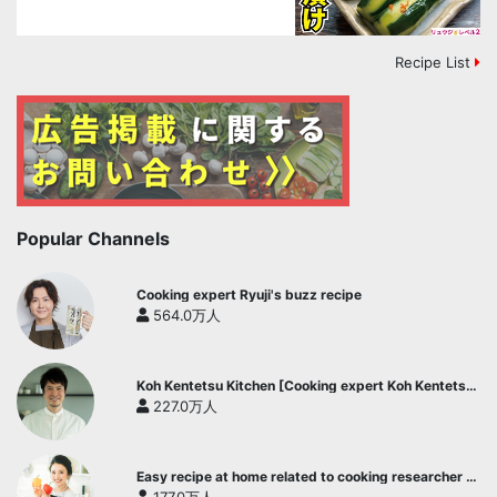
Recipe List
Popular Channels
Cooking expert Ryuji's buzz recipe
564.0万人
Koh Kentetsu Kitchen [Cooking expert Koh Kentetsu
official channel]
227.0万人
Easy recipe at home related to cooking researcher /
Yukari's Kitchen