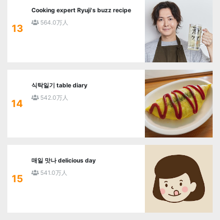
Cooking expert Ryuji's buzz recipe
564.0万人
13
식탁일기 table diary
542.0万人
14
매일 맛나 delicious day
541.0万人
15