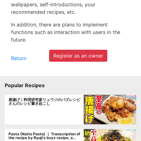
wallpapers, self-introductions, your
recommended recipes, etc.
In addition, there are plans to implement
functions such as interaction with users in the
future.
Register as an owner
Return
Popular Recipes
唐揚げ｜料理研究家リュウジのバズレシピ
さんのレシピ書き起こし
Pasta (Natto Pasta) ｜ Transcription of
the recipe by Ryuji's buzz recipe, a