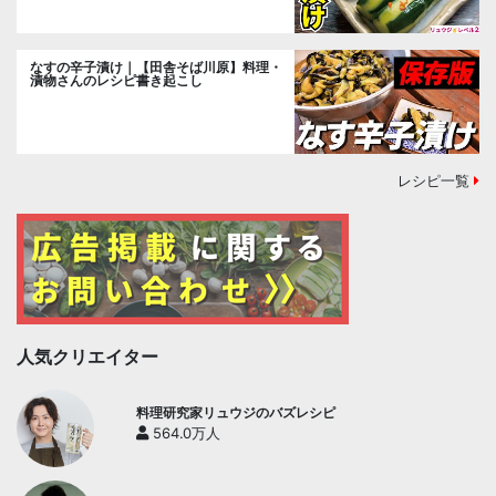
なすの辛子漬け｜【田舎そば川原】料理・
漬物さんのレシピ書き起こし
レシピ一覧
人気クリエイター
料理研究家リュウジのバズレシピ
564.0万人