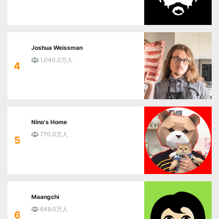
Joshua Weissman
1,040.0万人
4
Nino's Home
770.0万人
5
Maangchi
649.0万人
6