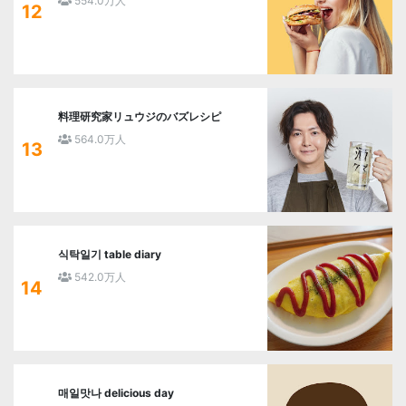
554.0万人
12
料理研究家リュウジのバズレシピ
564.0万人
13
식탁일기 table diary
542.0万人
14
매일맛나 delicious day