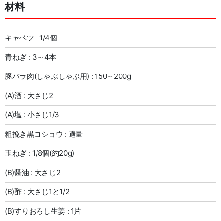
材料
キャベツ : 1/4個
青ねぎ : 3～4本
豚バラ肉(しゃぶしゃぶ用) : 150～200g
(A)酒 : 大さじ2
(A)塩 : 小さじ1/3
粗挽き黒コショウ : 適量
玉ねぎ : 1/8個(約20g)
(B)醤油 : 大さじ2
(B)酢 : 大さじ1と1/2
(B)すりおろし生姜 : 1片