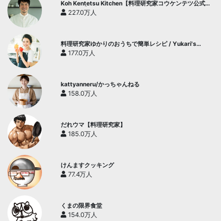
Koh Kentetsu Kitchen【料理研究家コウケンテツ公式チ
ャンネル】
227.0万人
料理研究家ゆかりのおうちで簡単レシピ / Yukari's
Kitchen
177.0万人
kattyanneru/かっちゃんねる
158.0万人
だれウマ【料理研究家】
185.0万人
けんますクッキング
77.4万人
くまの限界食堂
154.0万人