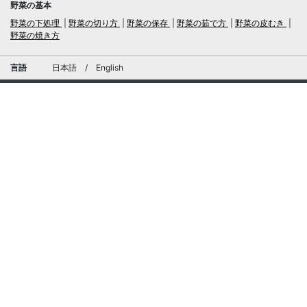
野菜の基本
野菜の下処理
野菜の切り方
野菜の保存
野菜の茹で方
野菜の皮むき
野菜の焼き方
言語
日本語
/
English
ログイン・新規会員登録
TubeRecipe
運営会社
お問い合わせにおける個人情報の取扱いについて
広告掲載及び当サイトへの情報掲載について
© 2019-2026 TubeRecipe