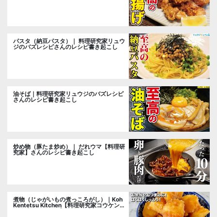
パスタ（納豆パスタ）｜ 料理研究家リュウ
ジのバズレシピさんのレシピ書き起こし
油そば｜料理研究家リュウジのバズレシピ
さんのレシピ書き起こし
炒め物（豚たま炒め）｜ だれウマ【料理研
究家】さんのレシピ書き起こし
煮物（じゃがいもの煮っころがし）｜Koh
Kentetsu Kitchen【料理研究家コウケンテ
ツ公式チャンネル】さんのレシピ書き起こ
し