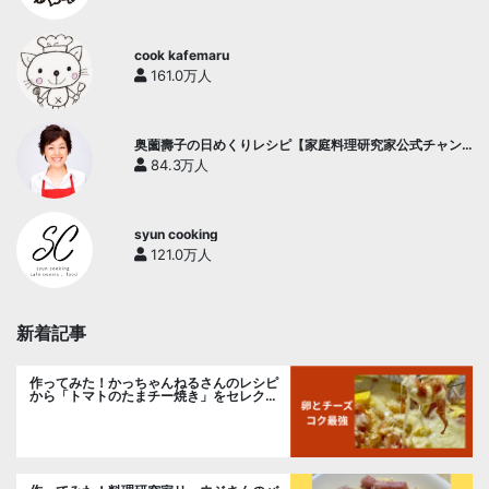
cook kafemaru
161.0万人
奥薗壽子の日めくりレシピ【家庭料理研究家公式チャン
ネル】
84.3万人
syun cooking
121.0万人
新着記事
作ってみた！かっちゃんねるさんのレシピ
から「トマトのたまチー焼き」をセレク
ト。