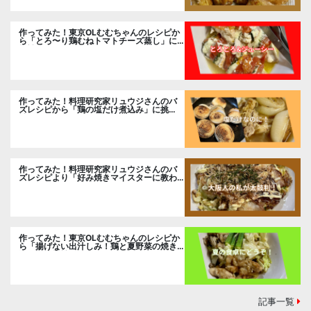
作ってみた！東京OLむむちゃんのレシピか
ら「とろ〜り鶏むねトマトチーズ蒸し」に
挑戦
作ってみた！料理研究家リュウジさんのバ
ズレシピから「鶏の塩だけ煮込み」に挑
戦。
作ってみた！料理研究家リュウジさんのバ
ズレシピより「好み焼きマイスターに教わ
るお好み焼」に挑戦。
作ってみた！東京OLむむちゃんのレシピか
ら「揚げない出汁しみ！鶏と夏野菜の焼き
浸し」に挑戦。
記事一覧