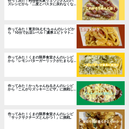
作ってみた！料理研究家リュウジさんのバ
ズレシピから「二度とパスタに戻れなくな
る冷やしカルボナーラ」に挑戦。
作ってみた！東京OLむむちゃんのレシピか
ら「10分でお店レベル！濃厚エビトマトク
リームパスタ」に挑戦
作ってみた！くまの限界食堂さんのレシピ
から「レモンバターガーリックがたまらな
い」に挑戦。
作ってみた！かっちゃんねるさんのレシピ
から「こんがりズッキーニピザ」に挑戦し
ました。
作ってみた！くまの限界食堂さんのレシピ
「サックサクチーズとんかつ！」に挑戦。