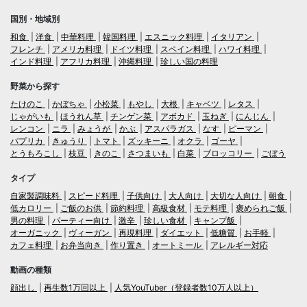
国別・地域別
和食
洋食
中華料理
韓国料理
エスニック料理
イタリアン
フレンチ
アメリカ料理
ドイツ料理
スペイン料理
ハワイ料理
インド料理
アフリカ料理
沖縄料理
珍しい国の料理
野菜から探す
たけのこ
かぼちゃ
小松菜
もやし
大根
キャベツ
レタス
じゃがいも
ほうれん草
チンゲン菜
アボカド
玉ねぎ
にんじん
レンコン
ニラ
みょうが
かぶ
アスパラガス
なす
ピーマン
パプリカ
きゅうり
トマト
ズッキーニ
オクラ
ゴーヤ
とうもろこし
枝豆
きのこ
さつまいも
白菜
ブロッコリー
ごぼう
タイプ
自家製調味料
スピード料理
子供向け
大人向け
大切な人向け
朝食
低カロリー
ご飯のお供
節約料理
高級食材
モテ料理
褒められご飯
男の料理
パーティー向け
激辛
珍しい食材
キャンプ飯
オーガニック
ヴィーガン
再現料理
ダイエット
低糖質
お手軽
カフェ料理
お弁当向き
作り置き
オートミール
アレルギー対応
動画の種類
顔出し
再生数1万回以上
人気YouTuber（登録者数10万人以上）