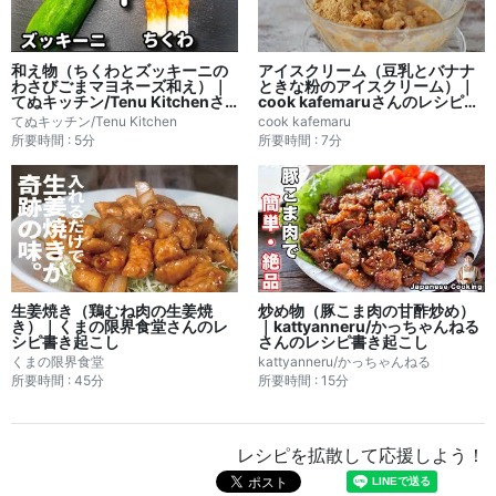
和え物（ちくわとズッキーニの
アイスクリーム（豆乳とバナナ
わさびごまマヨネーズ和え）｜
ときな粉のアイスクリーム）｜
てぬキッチン/Tenu Kitchenさ
cook kafemaruさんのレシピ書
んのレシピ書き起こし
き起こし
てぬキッチン/Tenu Kitchen
cook kafemaru
所要時間 : 5分
所要時間 : 7分
生姜焼き（鶏むね肉の生姜焼
炒め物（豚こま肉の甘酢炒め）
き）｜くまの限界食堂さんのレ
｜kattyanneru/かっちゃんねる
シピ書き起こし
さんのレシピ書き起こし
くまの限界食堂
kattyanneru/かっちゃんねる
所要時間 : 45分
所要時間 : 15分
レシピを拡散して応援しよう！