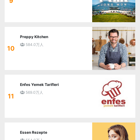
9
Preppy Kitchen
584.0万人
10
Enfes Yemek Tarifleri
569.0万人
11
Essen Rezepte