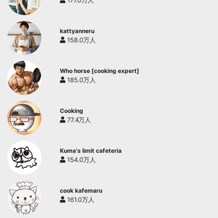
177.0万人
kattyanneru
158.0万人
Who horse [cooking expert]
185.0万人
Cooking
77.4万人
Kuma's limit cafeteria
154.0万人
cook kafemaru
161.0万人