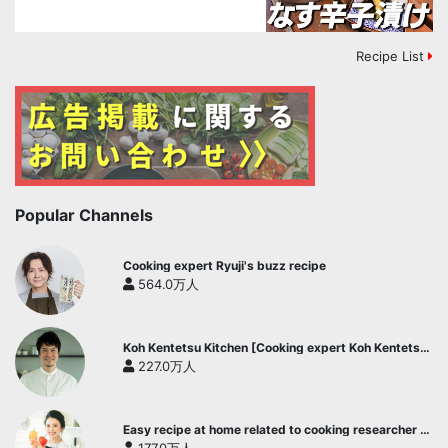
Recipe List
Popular Channels
Cooking expert Ryuji's buzz recipe
564.0万人
Koh Kentetsu Kitchen [Cooking expert Koh Kentetsu
official channel]
227.0万人
Easy recipe at home related to cooking researcher /
Yukari's Kitchen