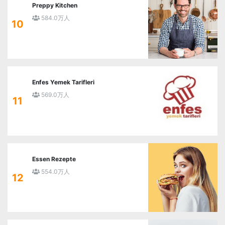
Preppy Kitchen
584.0万人
10
Enfes Yemek Tarifleri
569.0万人
11
Essen Rezepte
554.0万人
12