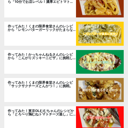
ら「10分でお店レベル！濃厚エビトマトク
リームパスタ」に挑戦
作ってみた！くまの限界食堂さんのレシピ
から「レモンバターガーリックがたまらな
い」に挑戦。
作ってみた！かっちゃんねるさんのレシピ
から「こんがりズッキーニピザ」に挑戦し
ました。
作ってみた！くまの限界食堂さんのレシピ
「サックサクチーズとんかつ！」に挑戦。
作ってみた！東京OLむむちゃんのレシピか
ら「とろ〜り鶏むねトマトチーズ蒸し」に
挑戦