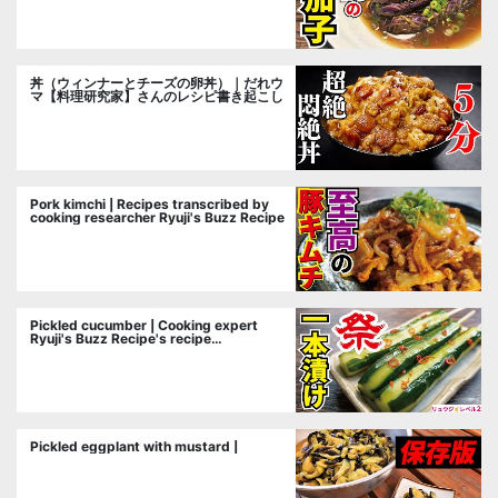
丼（ウィンナーとチーズの卵丼）｜だれウ
マ【料理研究家】さんのレシピ書き起こし
Pork kimchi | Recipes transcribed by
cooking researcher Ryuji's Buzz Recipe
Pickled cucumber | Cooking expert
Ryuji's Buzz Recipe's recipe
transcription
Pickled eggplant with mustard |