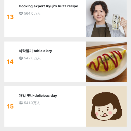
Cooking expert Ryuji's buzz recipe
564.0万人
13
식탁일기 table diary
542.0万人
14
매일 맛나 delicious day
541.0万人
15