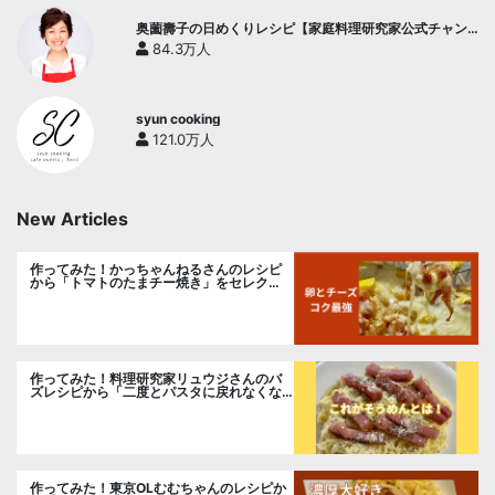
奥薗壽子の日めくりレシピ【家庭料理研究家公式チャン
ネル】
84.3万人
syun cooking
121.0万人
New Articles
作ってみた！かっちゃんねるさんのレシピ
から「トマトのたまチー焼き」をセレク
ト。
作ってみた！料理研究家リュウジさんのバ
ズレシピから「二度とパスタに戻れなくな
る冷やしカルボナーラ」に挑戦。
作ってみた！東京OLむむちゃんのレシピか