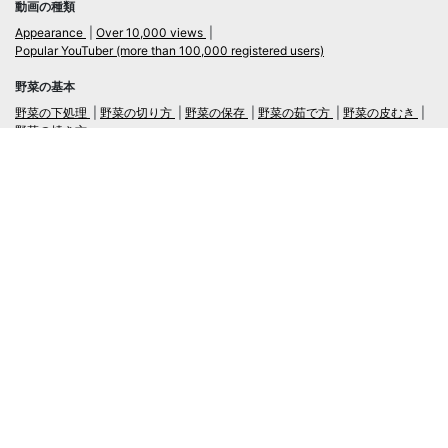
動画の種類
Appearance
Over 10,000 views
Popular YouTuber (more than 100,000 registered users)
野菜の基本
野菜の下処理
野菜の切り方
野菜の保存
野菜の茹で方
野菜の皮むき
野菜の焼き方
言語
日本語
/
English
ログイン・新規会員登録
TubeRecipe
Company
Regarding the handling of personal information in inquiries
広告掲載及び当サイトへの情報掲載について