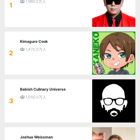
1,960.0万人
1
Kimagure Cook
1,470.0万人
2
Babish Culinary Universe
1,050.0万人
3
Joshua Weissman