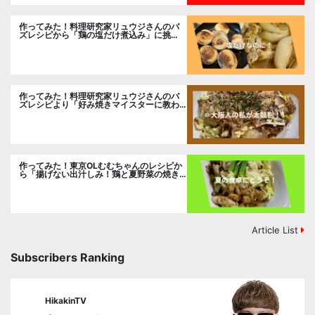
作ってみた！料理研究家リュウジさんのバ
ズレシピから「鶏の塩だけ煮込み」に挑
戦。
作ってみた！料理研究家リュウジさんのバ
ズレシピより「好み焼きマイスターに教わ
るお好み焼」に挑戦。
作ってみた！東京OLむむちゃんのレシピか
ら「揚げない出汁しみ！鶏と夏野菜の焼き
浸し」に挑戦。
Article List
Subscribers Ranking
HikakinTV