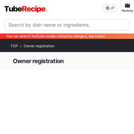
JP
Ranking
You can search YouTube recipe videos by category, see in text
TOP
Owner registration
Owner registration