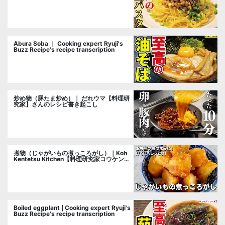
cooking researcher
Abura Soba ｜ Cooking expert Ryuji's
Buzz Recipe's recipe transcription
炒め物（豚たま炒め）｜ だれウマ【料理研
究家】さんのレシピ書き起こし
煮物（じゃがいもの煮っころがし）｜Koh
Kentetsu Kitchen【料理研究家コウケンテ
ツ公式チャンネル】さんのレシピ書き起こ
し
Boiled eggplant | Cooking expert Ryuji's
Buzz Recipe's recipe transcription