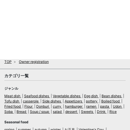
TOP
Owner registration
カテゴリ一覧
ジャンル
Meat dish
Seafood dishes
Vegetable dishes
Egg dish
Bean dishes
Tofu dish
casserole
Side dishes
Appetizers
pottery
Boiled food
Fried food
Flour
Donburi
curry
hamburger
ramen
pasta
Udon
Soba
Bread
Soup / soup
salad
dessert
Sweets
Drink
Rice
Seasonal food
spring
summer
autumn
winter
お正月
Valentine's Day