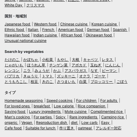
White Day
クリスマス
国別・地域別
Japanese food
Western food
Chinese cuisine
Korean cuisine
Ethnic food
Italian
French
American food
German food
Spanish
Hawaiian food
Indian cuisine
African food
Okinawan food
Unusual national cuisine
Search by vegetables
たけのこ
かぼちゃ
小松菜
もやし
大根
キャベツ
レタス
じゃがいも
ほうれん草
チンゲン菜
アボカド
玉ねぎ
にんじん
レンコン
ニラ
みょうが
かぶ
アスパラガス
なす
ピーマン
パプリカ
きゅうり
トマト
ズッキーニ
オクラ
ゴーヤ
とうもろこし
枝豆
きのこ
さつまいも
白菜
ブロッコリー
ごぼう
タイプ
Homemade seasoning
Speed cooking
For children
For adults
For loved ones
breakfast
Low calorie
Rice companion
Saving food
Luxury ingredients
Mote cuisine
Complimented rice
Man's cooking
For parties
Spicy
Rare ingredients
Camping rice
organic
Vegan
Reproduction dish
diet
Low carb
Easy
Cafe food
Suitable for lunch
作り置き
oatmeal
アレルギー対応