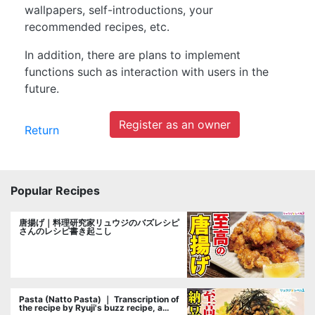
wallpapers, self-introductions, your
recommended recipes, etc.
In addition, there are plans to implement
functions such as interaction with users in the
future.
Register as an owner
Return
Popular Recipes
唐揚げ｜料理研究家リュウジのバズレシピ
さんのレシピ書き起こし
Pasta (Natto Pasta) ｜ Transcription of
the recipe by Ryuji's buzz recipe, a