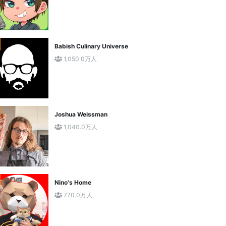
Babish Culinary Universe
1,050.0万人
Joshua Weissman
1,040.0万人
Nino's Home
770.0万人