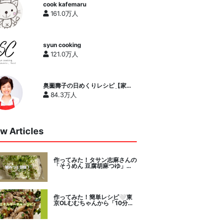
cook kafemaru
161.0万人
syun cooking
121.0万人
奥薗壽子の日めくりレシピ【家庭
料理研究家公式チャンネル】
84.3万人
w Articles
作ってみた！タサン志麻さんの
「そうめん 豆腐胡麻つゆ」を
セレクト。
作ってみた！簡単レシピ🤍東
京OLむむちゃんから「10分で
絶品豚こまニラだれ」挑戦。