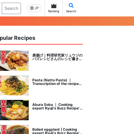
Search
JP
Ranking
Search
pular Recipes
唐揚げ｜料理研究家リュウジの
バズレシピさんのレシピ書き起
こし
Pasta (Natto Pasta) ｜
Transcription of the recipe
by Ryuji's buzz recipe, a
cooking researcher
Abura Soba ｜ Cooking
expert Ryuji's Buzz Recipe's
recipe transcription
Boiled eggplant | Cooking
expert Ryuji's Buzz Recipe's