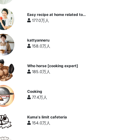
Easy recipe at home related to
cooking researcher / Yukari's
177.0万人
Kitchen
kattyanneru
158.0万人
Who horse [cooking expert]
185.0万人
Cooking
77.4万人
Kuma's limit cafeteria
154.0万人