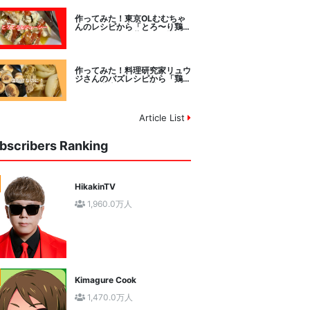
作ってみた！東京OLむむちゃ
んのレシピから「とろ〜り鶏む
ねトマトチーズ蒸し」に挑戦
作ってみた！料理研究家リュウ
ジさんのバズレシピから「鶏の
塩だけ煮込み」に挑戦。
Article List
bscribers Ranking
HikakinTV
1,960.0万人
Kimagure Cook
1,470.0万人