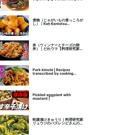
recipe transcription
煮物（じゃがいもの煮っころが
し）｜Koh Kentetsu
Kitchen【料理研究家コウケン
テツ公式チャンネル】さんのレ
シピ書き起こし
丼（ウィンナーとチーズの卵
丼）｜だれウマ【料理研究家】
さんのレシピ書き起こし
Pork kimchi | Recipes
transcribed by cooking
researcher Ryuji's Buzz
Recipe
Pickled eggplant with
mustard |
蛇腹漬けきゅうり｜料理研究家
リュウジのバズレシピさんのレ
シピ書き起こし