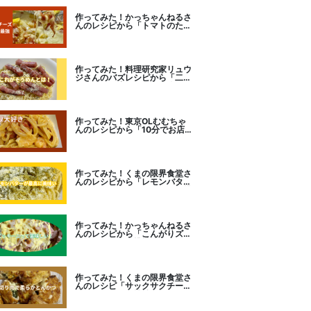
作ってみた！かっちゃんねるさ
んのレシピから「トマトのたま
チー焼き」をセレクト。
作ってみた！料理研究家リュウ
ジさんのバズレシピから「二度
とパスタに戻れなくなる冷やし
カルボナーラ」に挑戦。
作ってみた！東京OLむむちゃ
んのレシピから「10分でお店
レベル！濃厚エビトマトクリー
ムパスタ」に挑戦
作ってみた！くまの限界食堂さ
んのレシピから「レモンバター
ガーリックがたまらない」に挑
戦。
作ってみた！かっちゃんねるさ
んのレシピから「こんがりズッ
キーニピザ」に挑戦しました。
作ってみた！くまの限界食堂さ
んのレシピ「サックサクチーズ
とんかつ！」に挑戦。