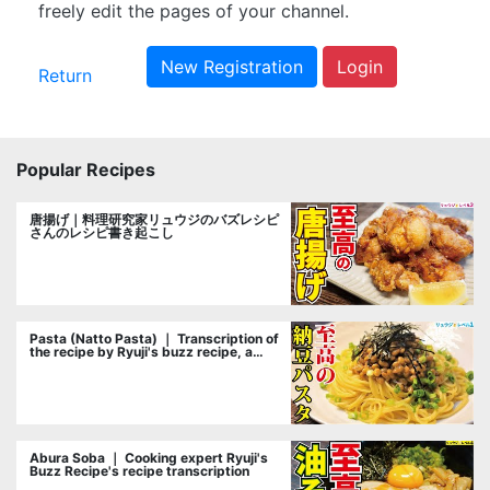
freely edit the pages of your channel.
New Registration
Login
Return
Popular Recipes
唐揚げ｜料理研究家リュウジのバズレシピ
さんのレシピ書き起こし
Pasta (Natto Pasta) ｜ Transcription of
the recipe by Ryuji's buzz recipe, a
cooking researcher
Abura Soba ｜ Cooking expert Ryuji's
Buzz Recipe's recipe transcription