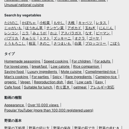
Unusual national cuisine
Search by vegetables
たけのこ
かぼちゃ
小松菜
もやし
大根
キャベツ
レタス
じゃがいも
ほうれん草
チンゲン菜
アボカド
玉ねぎ
にんじん
レンコン
ニラ
みょうが
かぶ
アスパラガス
なす
ピーマン
パプリカ
きゅうり
トマト
ズッキーニ
オクラ
ゴーヤ
とうもろこし
枝豆
きのこ
さつまいも
白菜
ブロッコリー
ごぼう
タイプ
Homemade seasoning
Speed cooking
For children
For adults
For loved ones
breakfast
Low calorie
Rice companion
Saving food
Luxury ingredients
Mote cuisine
Complimented rice
Man's cooking
For parties
Spicy
Rare ingredients
Camping rice
organic
Vegan
Reproduction dish
diet
Low carb
Easy
Cafe food
Suitable for lunch
作り置き
oatmeal
アレルギー対応
動画の種類
Appearance
Over 10,000 views
Popular YouTuber (more than 100,000 registered users)
野菜の基本
野菜の下処理
野菜の切り方
野菜の保存
野菜の茹で方
野菜の皮むき