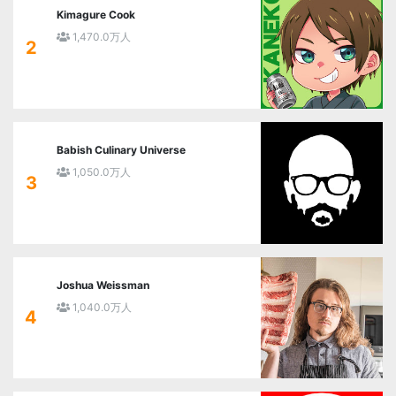
Kimagure Cook
1,470.0万人
2
Babish Culinary Universe
1,050.0万人
3
Joshua Weissman
1,040.0万人
4