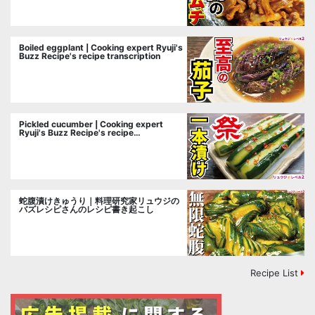
Boiled eggplant | Cooking expert Ryuji's
Buzz Recipe's recipe transcription
Pickled cucumber | Cooking expert
Ryuji's Buzz Recipe's recipe
transcription
蛇腹漬けきゅうり｜料理研究家リュウジの
バズレシピさんのレシピ書き起こし
Recipe List