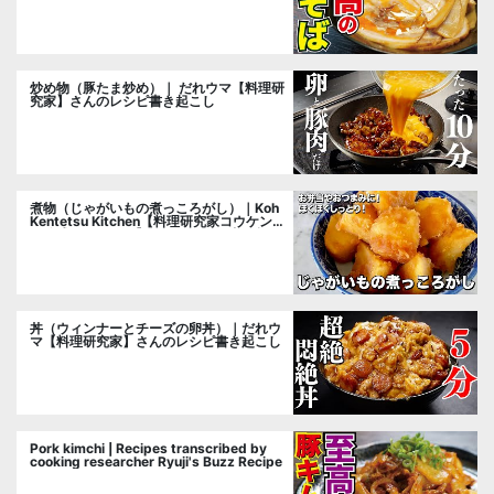
炒め物（豚たま炒め）｜ だれウマ【料理研
究家】さんのレシピ書き起こし
煮物（じゃがいもの煮っころがし）｜Koh
Kentetsu Kitchen【料理研究家コウケンテ
ツ公式チャンネル】さんのレシピ書き起こ
し
丼（ウィンナーとチーズの卵丼）｜だれウ
マ【料理研究家】さんのレシピ書き起こし
Pork kimchi | Recipes transcribed by
cooking researcher Ryuji's Buzz Recipe