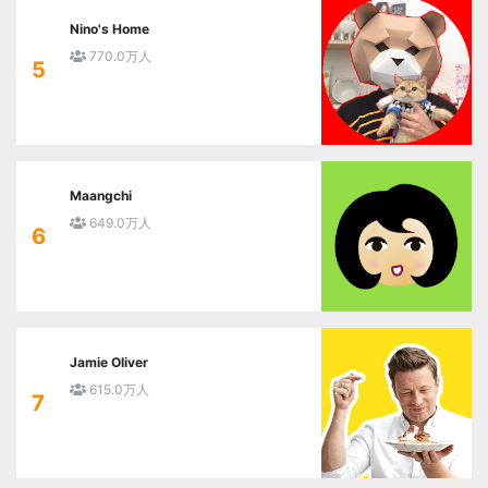
Nino's Home
770.0万人
5
Maangchi
649.0万人
6
Jamie Oliver
615.0万人
7