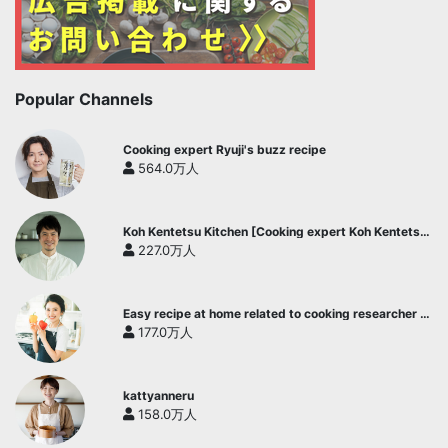
Popular Channels
Cooking expert Ryuji's buzz recipe
564.0万人
Koh Kentetsu Kitchen [Cooking expert Koh Kentetsu
official channel]
227.0万人
Easy recipe at home related to cooking researcher /
Yukari's Kitchen
177.0万人
kattyanneru
158.0万人