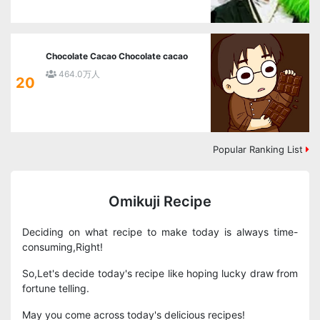
Chocolate Cacao Chocolate cacao
464.0万人
20
Popular Ranking List
Omikuji Recipe
Deciding on what recipe to make today is always time-
consuming,Right!
So,Let's decide today's recipe like hoping lucky draw from
fortune telling.
May you come across today's delicious recipes!