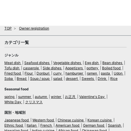
TOP
Owner registration
カテゴリ一覧
ジャンル
Meat dish
Seafood dishes
Vegetable dishes
Egg dish
Bean dishes
Tofu dish
casserole
Side dishes
Appetizers
pottery
Boiled food
Fried food
Flour
Donburi
curry
hamburger
ramen
pasta
Udon
Soba
Bread
Soup / soup
salad
dessert
Sweets
Drink
Rice
Seasonal food
spring
summer
autumn
winter
お正月
Valentine's Day
White Day
クリスマス
国別・地域別
Japanese food
Western food
Chinese cuisine
Korean cuisine
Ethnic food
Italian
French
American food
German food
Spanish
Hawaiian food
Indian cuisine
African food
Okinawan food