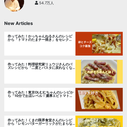
54.7万人
New Articles
作ってみた！かっちゃんねるさんのレシピ
から「トマトのたまチー焼き」をセレク
ト。
作ってみた！料理研究家リュウジさんのバ
ズレシピから「二度とパスタに戻れなくな
る冷やしカルボナーラ」に挑戦。
作ってみた！東京OLむむちゃんのレシピか
ら「10分でお店レベル！濃厚エビトマトク
リームパスタ」に挑戦
作ってみた！くまの限界食堂さんのレシピ
から「レモンバターガーリックがたまらな
い」に挑戦。