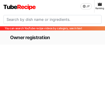
JP
Ranking
You can search YouTube recipe videos by category, see in text
Owner registration