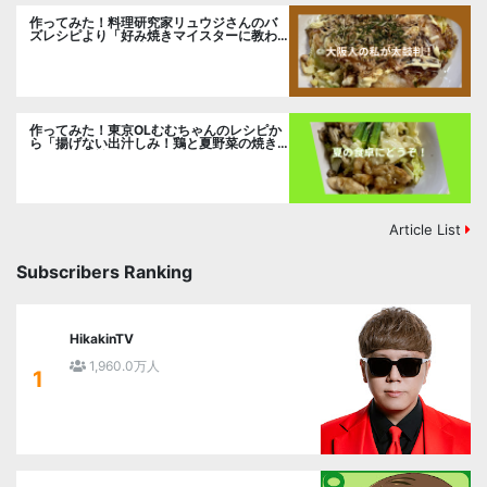
作ってみた！料理研究家リュウジさんのバ
ズレシピより「好み焼きマイスターに教わ
るお好み焼」に挑戦。
作ってみた！東京OLむむちゃんのレシピか
ら「揚げない出汁しみ！鶏と夏野菜の焼き
浸し」に挑戦。
Article List
Subscribers Ranking
HikakinTV
1,960.0万人
1