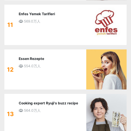
Enfes Yemek Tarifleri
569.0万人
11
Essen Rezepte
554.0万人
12
Cooking expert Ryuji's buzz recipe
564.0万人
13