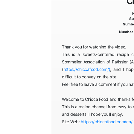
C
Su
Numbe
Number 
Thank you for watching the video.
This is a sweets-centered recipe c
Sommelier Association of Patissier (A
(
https://chiccafood.com/)
, and I ho
difficult to convey on the site.
Feel free to leave a comment if you h
Welcome to Chicca Food and thanks for
This is a recipe channel from easy to
and desserts. I hope you'll enjoy.
Site Web:
https://chiccafood.com/en/