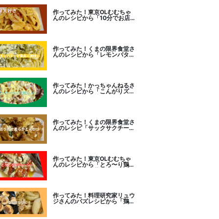
作ってみた！東京OLむむちゃ
んのレシピから「10分でお店
レベル！濃厚エビトマトクリー
ムパスタ」に挑戦
作ってみた！くまの限界食堂さ
んのレシピから「レモンバター
ガーリックがたまらない」に挑
戦。
作ってみた！かっちゃんねるさ
んのレシピから「こんがりズッ
キーニピザ」に挑戦しました。
作ってみた！くまの限界食堂さ
んのレシピ「サックサクチーズ
とんかつ！」に挑戦。
作ってみた！東京OLむむちゃ
んのレシピから「とろ〜り鶏む
ねトマトチーズ蒸し」に挑戦
作ってみた！料理研究家リュウ
ジさんのバズレシピから「鶏の
塩だけ煮込み」に挑戦。