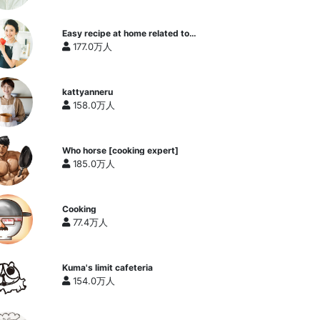
Easy recipe at home related to
cooking researcher / Yukari's
177.0万人
Kitchen
kattyanneru
158.0万人
Who horse [cooking expert]
185.0万人
Cooking
77.4万人
Kuma's limit cafeteria
154.0万人