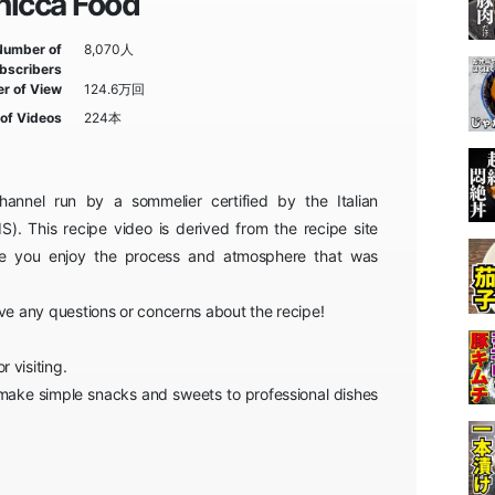
hicca Food
Number of
8,070人
bscribers
r of View
124.6万回
of Videos
224本
hannel run by a sommelier certified by the Italian
IS). This recipe video is derived from the recipe site
pe you enjoy the process and atmosphere that was
ave any questions or concerns about the recipe!
 visiting.
 make simple snacks and sweets to professional dishes