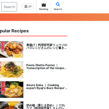
Search
JP
Ranking
Search
pular Recipes
唐揚げ｜料理研究家リュウジの
バズレシピさんのレシピ書き起
こし
Pasta (Natto Pasta) ｜
Transcription of the recipe
by Ryuji's buzz recipe, a
cooking researcher
Abura Soba ｜ Cooking
expert Ryuji's Buzz Recipe's
recipe transcription
炒め物（豚たま炒め）｜ だれ
ウマ【料理研究家】さんのレシ