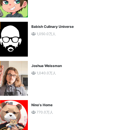
Babish Culinary Universe
1,050.0万人
Joshua Weissman
1,040.0万人
Nino's Home
770.0万人