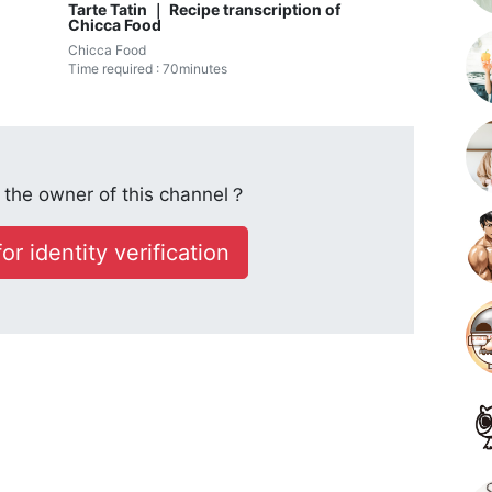
Tarte Tatin ｜ Recipe transcription of
Chicca Food
Chicca Food
Time required : 70minutes
the owner of this channel？
or identity verification