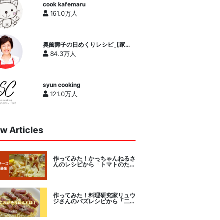
cook kafemaru
161.0万人
奥薗壽子の日めくりレシピ【家庭
料理研究家公式チャンネル】
84.3万人
syun cooking
121.0万人
w Articles
作ってみた！かっちゃんねるさ
んのレシピから「トマトのたま
チー焼き」をセレクト。
作ってみた！料理研究家リュウ
ジさんのバズレシピから「二度
とパスタに戻れなくなる冷やし
カルボナーラ」に挑戦。