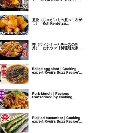
ピ書き起こし
煮物（じゃがいもの煮っころが
し）｜Koh Kentetsu
Kitchen【料理研究家コウケン
テツ公式チャンネル】さんのレ
シピ書き起こし
丼（ウィンナーとチーズの卵
丼）｜だれウマ【料理研究家】
さんのレシピ書き起こし
Boiled eggplant | Cooking
expert Ryuji's Buzz Recipe's
recipe transcription
Pork kimchi | Recipes
transcribed by cooking
researcher Ryuji's Buzz
Recipe
Pickled cucumber | Cooking
expert Ryuji's Buzz Recipe's
recipe transcription