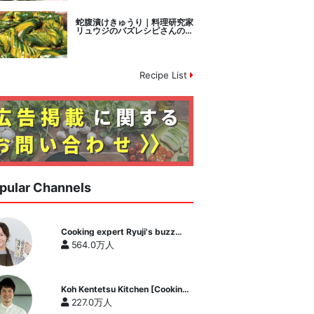
蛇腹漬けきゅうり｜料理研究家
リュウジのバズレシピさんのレ
シピ書き起こし
Recipe List
pular Channels
Cooking expert Ryuji's buzz
recipe
564.0万人
Koh Kentetsu Kitchen [Cooking
expert Koh Kentetsu official
227.0万人
channel]