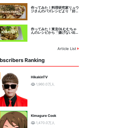
作ってみた！料理研究家リュウ
ジさんのバズレシピより「好み
焼きマイスターに教わるお好み
焼」に挑戦。
作ってみた！東京OLむむちゃ
んのレシピから「揚げない出汁
しみ！鶏と夏野菜の焼き浸し」
に挑戦。
Article List
bscribers Ranking
HikakinTV
1,960.0万人
Kimagure Cook
1,470.0万人