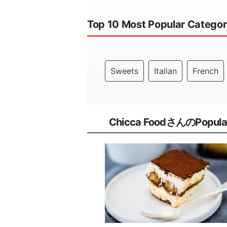
Top 10 Most Popular Categor
Sweets
Italian
French
Chicca FoodさんのPopular 