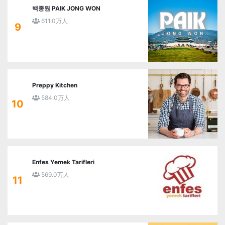
백종원 PAIK JONG WON
611.0万人
9
Preppy Kitchen
584.0万人
10
Enfes Yemek Tarifleri
569.0万人
11