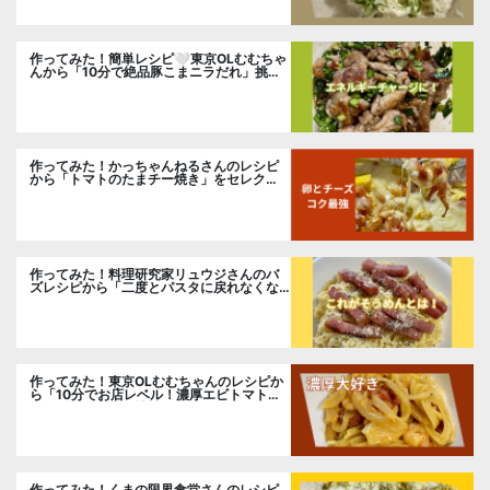
作ってみた！簡単レシピ🤍東京OLむむちゃ
んから「10分で絶品豚こまニラだれ」挑
戦。
作ってみた！かっちゃんねるさんのレシピ
から「トマトのたまチー焼き」をセレク
ト。
作ってみた！料理研究家リュウジさんのバ
ズレシピから「二度とパスタに戻れなくな
る冷やしカルボナーラ」に挑戦。
作ってみた！東京OLむむちゃんのレシピか
ら「10分でお店レベル！濃厚エビトマトク
リームパスタ」に挑戦
作ってみた！くまの限界食堂さんのレシピ