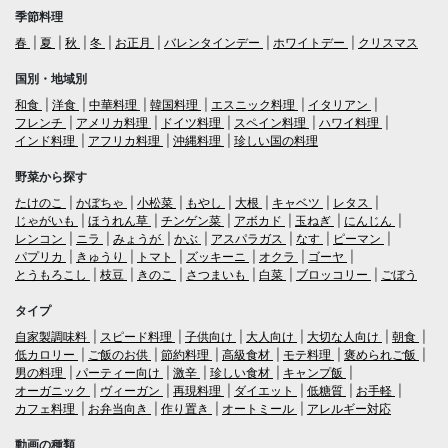
季節料理
春
夏
秋
冬
お正月
バレンタインデー
ホワイトデー
クリスマス
国別・地域別
和食
洋食
中華料理
韓国料理
エスニック料理
イタリアン
フレンチ
アメリカ料理
ドイツ料理
スペイン料理
ハワイ料理
インド料理
アフリカ料理
沖縄料理
珍しい国の料理
野菜から探す
たけのこ
かぼちゃ
小松菜
もやし
大根
キャベツ
レタス
じゃがいも
ほうれん草
チンゲン菜
アボカド
玉ねぎ
にんじん
レンコン
ニラ
みょうが
かぶ
アスパラガス
なす
ピーマン
パプリカ
きゅうり
トマト
ズッキーニ
オクラ
ゴーヤ
とうもろこし
枝豆
きのこ
さつまいも
白菜
ブロッコリー
ごぼう
タイプ
自家製調味料
スピード料理
子供向け
大人向け
大切な人向け
朝食
低カロリー
ご飯のお供
節約料理
高級食材
モテ料理
褒められご飯
男の料理
パーティー向け
激辛
珍しい食材
キャンプ飯
オーガニック
ヴィーガン
再現料理
ダイエット
低糖質
お手軽
カフェ料理
お弁当向き
作り置き
オートミール
アレルギー対応
動画の種類