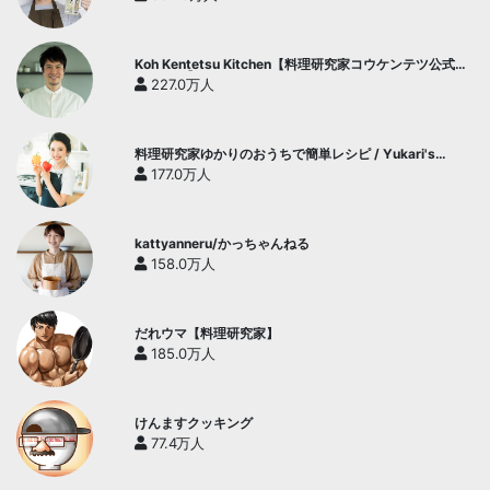
Koh Kentetsu Kitchen【料理研究家コウケンテツ公式チ
ャンネル】
227.0万人
料理研究家ゆかりのおうちで簡単レシピ / Yukari's
Kitchen
177.0万人
kattyanneru/かっちゃんねる
158.0万人
だれウマ【料理研究家】
185.0万人
けんますクッキング
77.4万人