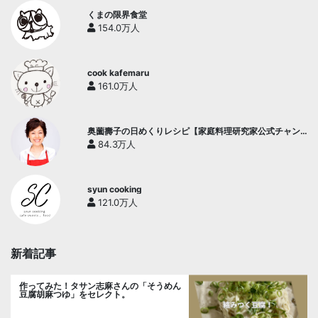
くまの限界食堂
154.0万人
cook kafemaru
161.0万人
奥薗壽子の日めくりレシピ【家庭料理研究家公式チャン
ネル】
84.3万人
syun cooking
121.0万人
新着記事
作ってみた！タサン志麻さんの「そうめん
豆腐胡麻つゆ」をセレクト。