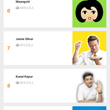
Maangchi
649.0万人
6
Jamie Oliver
615.0万人
7
Kunal Kapur
614.0万人
8