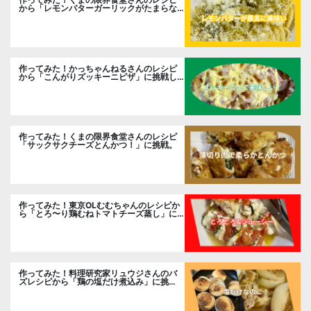
から「レモンバターガーリックがたまらな
い」に挑戦。
作ってみた！かっちゃんねるさんのレシピ
から「こんがりズッキーニピザ」に挑戦し
ました。
作ってみた！くまの限界食堂さんのレシピ
「サックサクチーズとんかつ！」に挑戦。
作ってみた！東京OLむむちゃんのレシピか
ら「とろ〜り鶏むねトマトチーズ蒸し」に
挑戦
作ってみた！料理研究家リュウジさんのバ
ズレシピから「鶏の塩だけ煮込み」に挑
戦。