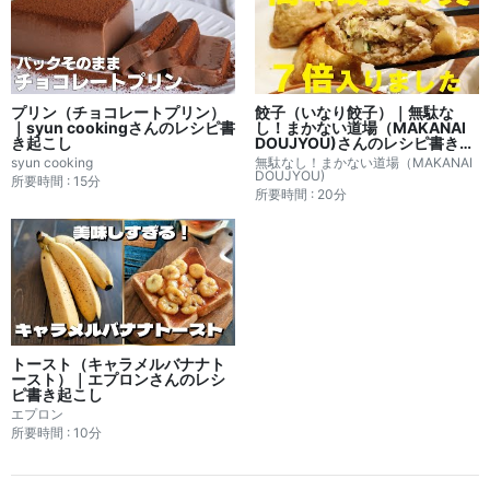
プリン（チョコレートプリン）
餃子（いなり餃子）｜無駄な
｜syun cookingさんのレシピ書
し！まかない道場（MAKANAI
き起こし
DOUJYOU)さんのレシピ書き起
こし
syun cooking
無駄なし！まかない道場（MAKANAI
DOUJYOU)
所要時間 : 15分
所要時間 : 20分
トースト（キャラメルバナナト
ースト）｜エプロンさんのレシ
ピ書き起こし
エプロン
所要時間 : 10分