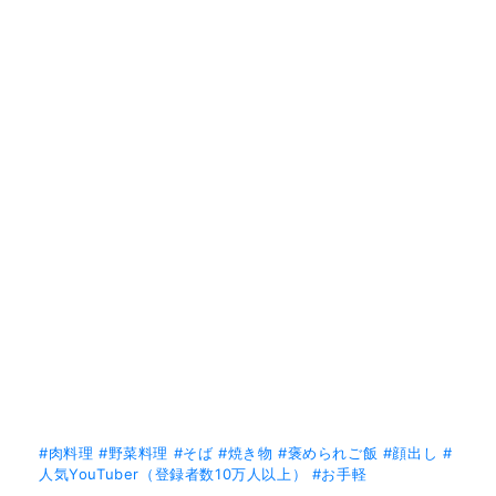
#肉料理
#野菜料理
#そば
#焼き物
#褒められご飯
#顔出し
#
人気YouTuber（登録者数10万人以上）
#お手軽