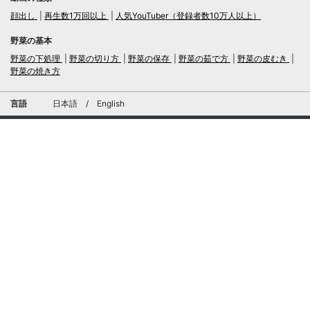
顔出し
再生数1万回以上
人気YouTuber（登録者数10万人以上）
野菜の基本
野菜の下処理
野菜の切り方
野菜の保存
野菜の茹で方
野菜の皮むき
野菜の焼き方
言語
日本語
/
English
ログイン・新規会員登録
TubeRecipe
運営会社
お問い合わせにおける個人情報の取扱いについて
広告掲載及び当サイトへの情報掲載について