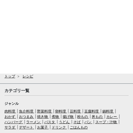
トップ
レシピ
カテゴリ一覧
ジャンル
肉料理
魚介料理
野菜料理
卵料理
豆料理
豆腐料理
鍋料理
おかず
おつまみ
焼き物
煮物
揚げ物
粉もの
丼もの
カレー
ハンバーグ
ラーメン
パスタ
うどん
そば
パン
スープ・汁物
サラダ
デザート
お菓子
ドリンク
ごはんもの