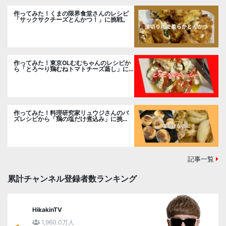
作ってみた！くまの限界食堂さんのレシピ
「サックサクチーズとんかつ！」に挑戦。
作ってみた！東京OLむむちゃんのレシピか
ら「とろ〜り鶏むねトマトチーズ蒸し」に
挑戦
作ってみた！料理研究家リュウジさんのバ
ズレシピから「鶏の塩だけ煮込み」に挑
戦。
記事一覧
累計チャンネル登録者数ランキング
HikakinTV
1,960.0万人