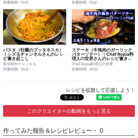
さんのレシピ書き起こし
所要時間 : 10分
所要時間 : 15分
パスタ（牡蠣のプッタネスカ）
ステーキ（牛塊肉のガーリック
｜シズるチャンネルさんのレシ
バターソテー）｜Chef Ropia料
ピ書き起こし
理人の世界さんのレシピ書き起
こし
鳥羽周作チャンネル
Chef Ropia料理人の世界
所要時間 : 20分
所要時間 : 40分
レシピを拡散して応援しよう！
このクリエイターの動画をもっと見る
作ってみた報告＆レシピレビュー・ 0