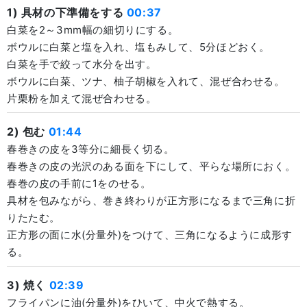
1) 具材の下準備をする
00:37
白菜を2～3mm幅の細切りにする。
ボウルに白菜と塩を入れ、塩もみして、5分ほどおく。
白菜を手で絞って水分を出す。
ボウルに白菜、ツナ、柚子胡椒を入れて、混ぜ合わせる。
片栗粉を加えて混ぜ合わせる。
2) 包む
01:44
春巻きの皮を3等分に細長く切る。
春巻きの皮の光沢のある面を下にして、平らな場所におく。
春巻の皮の手前に1をのせる。
具材を包みながら、巻き終わりが正方形になるまで三角に折
りたたむ。
正方形の面に水(分量外)をつけて、三角になるように成形す
る。
3) 焼く
02:39
フライパンに油(分量外)をひいて、中火で熱する。