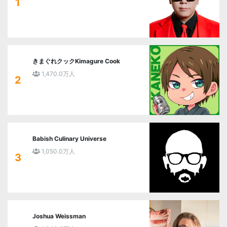
1
きまぐれクックKimagure Cook
1,470.0万人
2
Babish Culinary Universe
1,050.0万人
3
Joshua Weissman