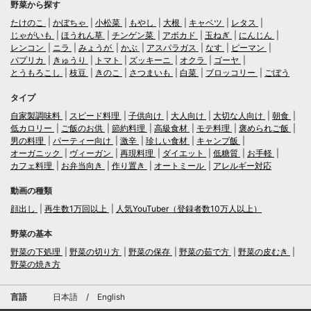
野菜から探す
たけのこ
かぼちゃ
小松菜
もやし
大根
キャベツ
レタス
じゃがいも
ほうれん草
チンゲン菜
アボカド
玉ねぎ
にんじん
レンコン
ニラ
みょうが
かぶ
アスパラガス
なす
ピーマン
パプリカ
きゅうり
トマト
ズッキーニ
オクラ
ゴーヤ
とうもろこし
枝豆
きのこ
さつまいも
白菜
ブロッコリー
ごぼう
タイプ
自家製調味料
スピード料理
子供向け
大人向け
大切な人向け
朝食
低カロリー
ご飯のお供
節約料理
高級食材
モテ料理
褒められご飯
男の料理
パーティー向け
激辛
珍しい食材
キャンプ飯
オーガニック
ヴィーガン
再現料理
ダイエット
低糖質
お手軽
カフェ料理
お弁当向き
作り置き
オートミール
アレルギー対応
動画の種類
顔出し
再生数1万回以上
人気YouTuber（登録者数10万人以上）
野菜の基本
野菜の下処理
野菜の切り方
野菜の保存
野菜の茹で方
野菜の皮むき
野菜の焼き方
言語
日本語
/
English