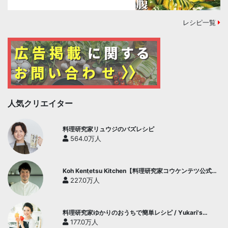
レシピ一覧
人気クリエイター
料理研究家リュウジのバズレシピ
564.0万人
Koh Kentetsu Kitchen【料理研究家コウケンテツ公式チ
ャンネル】
227.0万人
料理研究家ゆかりのおうちで簡単レシピ / Yukari's
Kitchen
177.0万人