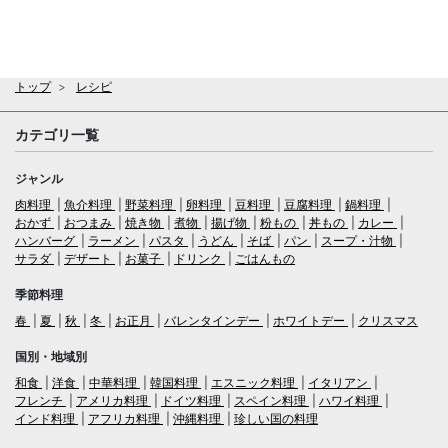
トップ
レシピ
カテゴリ一覧
ジャンル
肉料理
魚介料理
野菜料理
卵料理
豆料理
豆腐料理
鍋料理
おかず
おつまみ
焼き物
煮物
揚げ物
粉もの
丼もの
カレー
ハンバーグ
ラーメン
パスタ
うどん
そば
パン
スープ・汁物
サラダ
デザート
お菓子
ドリンク
ごはんもの
季節料理
春
夏
秋
冬
お正月
バレンタインデー
ホワイトデー
クリスマス
国別・地域別
和食
洋食
中華料理
韓国料理
エスニック料理
イタリアン
フレンチ
アメリカ料理
ドイツ料理
スペイン料理
ハワイ料理
インド料理
アフリカ料理
沖縄料理
珍しい国の料理