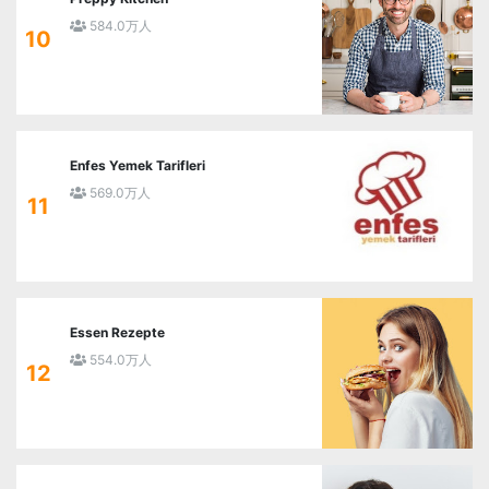
584.0万人
10
Enfes Yemek Tarifleri
569.0万人
11
Essen Rezepte
554.0万人
12