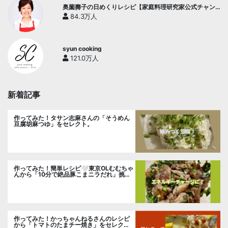
奥薗壽子の日めくりレシピ【家庭料理研究家公式チャン
ネル】
84.3万人
syun cooking
121.0万人
新着記事
作ってみた！タサン志麻さんの「そうめん
豆腐胡麻つゆ」をセレクト。
作ってみた！簡単レシピ🤍東京OLむむちゃ
んから「10分で絶品豚こまニラだれ」挑
戦。
作ってみた！かっちゃんねるさんのレシピ
から「トマトのたまチー焼き」をセレク