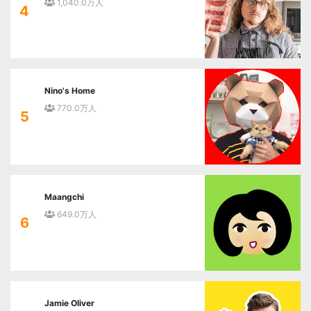
1,040.0万人
4
Nino's Home
770.0万人
5
Maangchi
649.0万人
6
Jamie Oliver