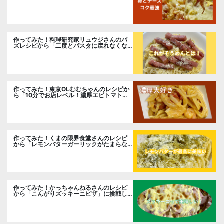
ト。
作ってみた！料理研究家リュウジさんのバ
ズレシピから「二度とパスタに戻れなくな
る冷やしカルボナーラ」に挑戦。
作ってみた！東京OLむむちゃんのレシピか
ら「10分でお店レベル！濃厚エビトマトク
リームパスタ」に挑戦
作ってみた！くまの限界食堂さんのレシピ
から「レモンバターガーリックがたまらな
い」に挑戦。
作ってみた！かっちゃんねるさんのレシピ
から「こんがりズッキーニピザ」に挑戦し
ました。