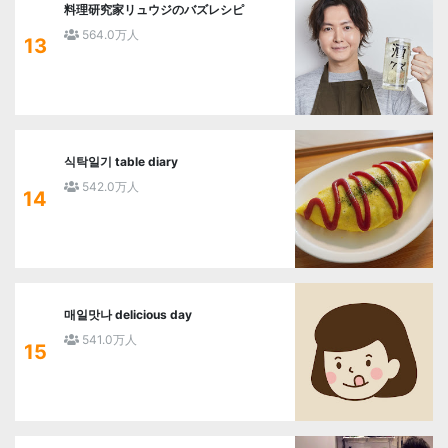
料理研究家リュウジのバズレシピ
564.0万人
13
식탁일기 table diary
542.0万人
14
매일맛나 delicious day
541.0万人
15