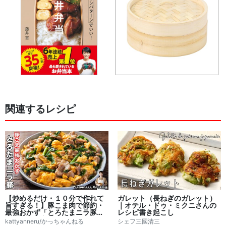
関連するレシピ
【炒めるだけ・１０分で作れて
ガレット（長ねぎのガレット）
旨すぎる！】豚こま肉で節約・
｜オテル・ドゥ・ミクニさんの
最強おかず「とろたまニラ豚炒
レシピ書き起こし
め」の作り方｜かっちゃんねる
kattyanneru/かっちゃんねる
シェフ三國清三