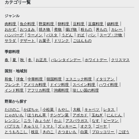
カテゴリ一覧
ジャンル
肉料理
魚介料理
野菜料理
卵料理
豆料理
豆腐料理
鍋料理
おかず
おつまみ
焼き物
煮物
揚げ物
粉もの
丼もの
カレー
ハンバーグ
ラーメン
パスタ
うどん
そば
パン
スープ・汁物
サラダ
デザート
お菓子
ドリンク
ごはんもの
季節料理
春
夏
秋
冬
お正月
バレンタインデー
ホワイトデー
クリスマス
国別・地域別
和食
洋食
中華料理
韓国料理
エスニック料理
イタリアン
フレンチ
アメリカ料理
ドイツ料理
スペイン料理
ハワイ料理
インド料理
アフリカ料理
沖縄料理
珍しい国の料理
野菜から探す
たけのこ
かぼちゃ
小松菜
もやし
大根
キャベツ
レタス
じゃがいも
ほうれん草
チンゲン菜
アボカド
玉ねぎ
にんじん
レンコン
ニラ
みょうが
かぶ
アスパラガス
なす
ピーマン
パプリカ
きゅうり
トマト
ズッキーニ
オクラ
ゴーヤ
とうもろこし
枝豆
きのこ
さつまいも
白菜
ブロッコリー
ごぼう