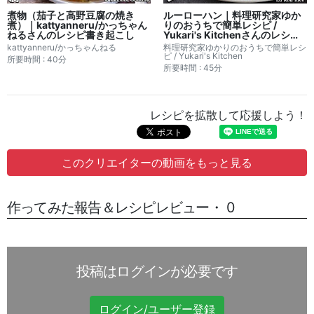
煮物（茄子と高野豆腐の焼き
ルーローハン｜料理研究家ゆか
煮）｜kattyanneru/かっちゃん
りのおうちで簡単レシピ /
ねるさんのレシピ書き起こし
Yukari's Kitchenさんのレシピ
書き起こし
kattyanneru/かっちゃんねる
料理研究家ゆかりのおうちで簡単レシ
ピ / Yukari's Kitchen
所要時間 : 40分
所要時間 : 45分
レシピを拡散して応援しよう！
このクリエイターの動画をもっと見る
作ってみた報告＆レシピレビュー・ 0
投稿はログインが必要です
ログイン/ユーザー登録