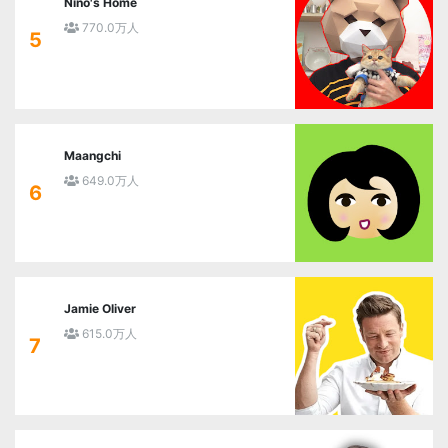
Nino's Home
770.0万人
5
Maangchi
649.0万人
6
Jamie Oliver
615.0万人
7