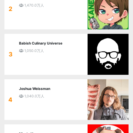
1,470.0万人
2
Babish Culinary Universe
1,050.0万人
3
Joshua Weissman
1,040.0万人
4