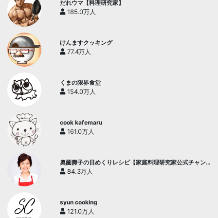
だれウマ【料理研究家】
185.0万人
けんますクッキング
77.4万人
くまの限界食堂
154.0万人
cook kafemaru
161.0万人
奥薗壽子の日めくりレシピ【家庭料理研究家公式チャン
ネル】
84.3万人
syun cooking
121.0万人