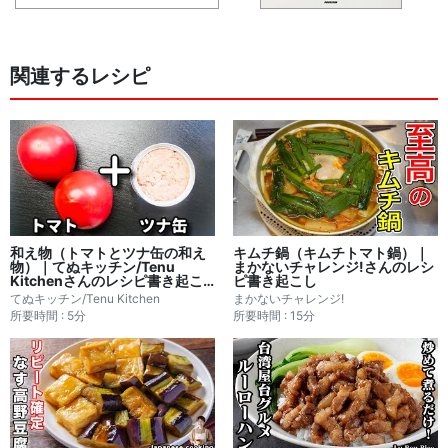
関連するレシピ
和え物（トマトとツナ缶の和え
キムチ鍋（キムチトマト鍋）｜
物）｜てぬキッチン/Tenu
まかないチャレンジ!さんのレシ
Kitchenさんのレシピ書き起こ
ピ書き起こし
し
てぬキッチン/Tenu Kitchen
まかないチャレンジ!
所要時間 : 5分
所要時間 : 15分