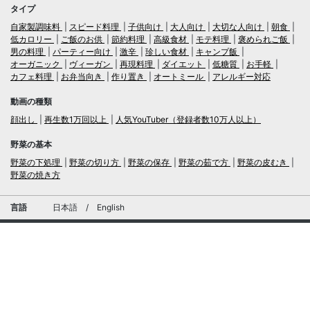
タイプ
自家製調味料
スピード料理
子供向け
大人向け
大切な人向け
朝食
低カロリー
ご飯のお供
節約料理
高級食材
モテ料理
褒められご飯
男の料理
パーティー向け
激辛
珍しい食材
キャンプ飯
オーガニック
ヴィーガン
再現料理
ダイエット
低糖質
お手軽
カフェ料理
お弁当向き
作り置き
オートミール
アレルギー対応
動画の種類
顔出し
再生数1万回以上
人気YouTuber（登録者数10万人以上）
野菜の基本
野菜の下処理
野菜の切り方
野菜の保存
野菜の茹で方
野菜の皮むき
野菜の焼き方
言語
日本語
/
English
ログイン・新規会員登録