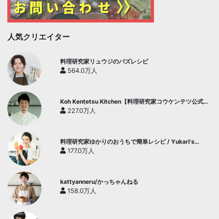
人気クリエイター
料理研究家リュウジのバズレシピ
564.0万人
Koh Kentetsu Kitchen【料理研究家コウケンテツ公式チ
ャンネル】
227.0万人
料理研究家ゆかりのおうちで簡単レシピ / Yukari's
Kitchen
177.0万人
kattyanneru/かっちゃんねる
158.0万人