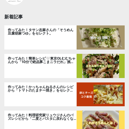
新着記事
作ってみた！タサン志麻さんの「そうめん
豆腐胡麻つゆ」をセレクト。
作ってみた！簡単レシピ🤍東京OLむむちゃ
んから「10分で絶品豚こまニラだれ」挑
戦。
作ってみた！かっちゃんねるさんのレシピ
から「トマトのたまチー焼き」をセレク
ト。
作ってみた！料理研究家リュウジさんのバ
ズレシピから「二度とパスタに戻れなくな
る冷やしカルボナーラ」に挑戦。