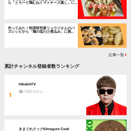
ら「とろ〜り鶏むねトマトチーズ蒸し」に
挑戦
作ってみた！料理研究家リュウジさんのバ
ズレシピから「鶏の塩だけ煮込み」に挑
戦。
記事一覧
累計チャンネル登録者数ランキング
HikakinTV
1,960.0万人
1
きまぐれクックKimagure Cook