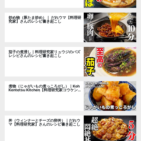
炒め物（豚たま炒め）｜ だれウマ【料理研
究家】さんのレシピ書き起こし
茄子の煮浸し｜料理研究家リュウジのバズ
レシピさんのレシピ書き起こし
煮物（じゃがいもの煮っころがし）｜Koh
Kentetsu Kitchen【料理研究家コウケンテ
ツ公式チャンネル】さんのレシピ書き起こ
し
丼（ウィンナーとチーズの卵丼）｜だれウ
マ【料理研究家】さんのレシピ書き起こし