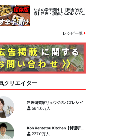
なすの辛子漬け｜【田舎そば川
原】料理・漬物さんのレシピ書
き起こし
レシピ一覧
気クリエイター
料理研究家リュウジのバズレシピ
564.0万人
Koh Kentetsu Kitchen【料理研究
家コウケンテツ公式チャンネル】
227.0万人