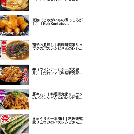
こし
煮物（じゃがいもの煮っころが
し）｜Koh Kentetsu
Kitchen【料理研究家コウケン
テツ公式チャンネル】さんのレ
シピ書き起こし
茄子の煮浸し｜料理研究家リュ
ウジのバズレシピさんのレシピ
書き起こし
丼（ウィンナーとチーズの卵
丼）｜だれウマ【料理研究家】
さんのレシピ書き起こし
豚キムチ｜料理研究家リュウジ
のバズレシピさんのレシピ書き
起こし
きゅうりの一本漬け｜料理研究
家リュウジのバズレシピさんの
レシピ書き起こし