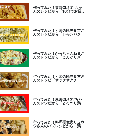
作ってみた！東京OLむむちゃ
んのレシピから「10分でお店
レベル！濃厚エビトマトクリー
ムパスタ」に挑戦
作ってみた！くまの限界食堂さ
んのレシピから「レモンバター
ガーリックがたまらない」に挑
戦。
作ってみた！かっちゃんねるさ
んのレシピから「こんがりズッ
キーニピザ」に挑戦しました。
作ってみた！くまの限界食堂さ
んのレシピ「サックサクチーズ
とんかつ！」に挑戦。
作ってみた！東京OLむむちゃ
んのレシピから「とろ〜り鶏む
ねトマトチーズ蒸し」に挑戦
作ってみた！料理研究家リュウ
ジさんのバズレシピから「鶏の
塩だけ煮込み」に挑戦。