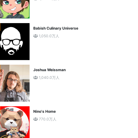
Babish Culinary Universe
1,050.0万人
Joshua Weissman
1,040.0万人
Nino's Home
770.0万人