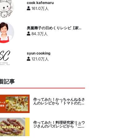
cook kafemaru
161.0万人
奥薗壽子の日めくりレシピ【家庭
料理研究家公式チャンネル】
84.3万人
syun cooking
121.0万人
着記事
作ってみた！かっちゃんねるさ
んのレシピから「トマトのたま
チー焼き」をセレクト。
作ってみた！料理研究家リュウ
ジさんのバズレシピから「二度
とパスタに戻れなくなる冷やし
カルボナーラ」に挑戦。