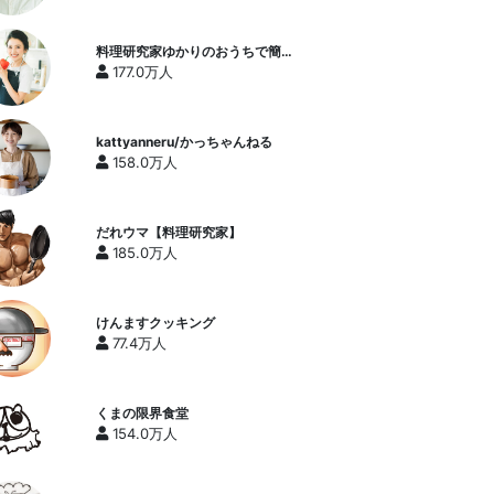
料理研究家ゆかりのおうちで簡単
レシピ / Yukari's Kitchen
177.0万人
kattyanneru/かっちゃんねる
158.0万人
だれウマ【料理研究家】
185.0万人
けんますクッキング
77.4万人
くまの限界食堂
154.0万人