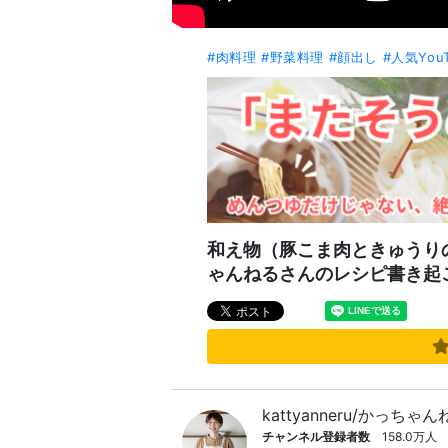
#肉料理
#野菜料理
#顔出し
#人気Yo
和え物（豚こま肉ときゅうりのネ
ゃんねるさんのレシピ書き起
kattyanneru/かっちゃ
チャンネル登録者数
158.0万人