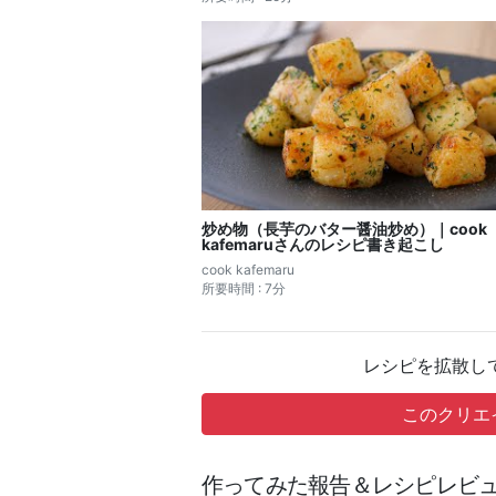
炒め物（長芋のバター醤油炒め）｜cook
kafemaruさんのレシピ書き起こし
cook kafemaru
所要時間 : 7分
レシピを拡散し
このクリエ
作ってみた報告＆レシピレビュ