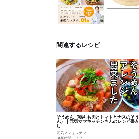
関連するレシピ
そうめん（鶏もも肉とトマトとナスのそう
ん）｜元気ママキッチンさんのレシピ書き
し
元気ママキッチン
所要時間 : 25分