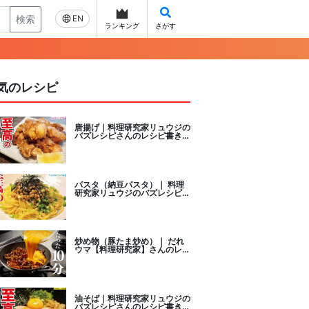
検索
EN
ランキング
さがす
気のレシピ
唐揚げ｜料理研究家リュウジの
バズレシピさんのレシピ書き起
こし
パスタ（納豆パスタ）｜ 料理
研究家リュウジのバズレシピさ
んのレシピ書き起こし
炒め物（豚たま炒め）｜ だれ
ウマ【料理研究家】さんのレシ
ピ書き起こし
油そば｜料理研究家リュウジの
バズレシピさんのレシピ書き起