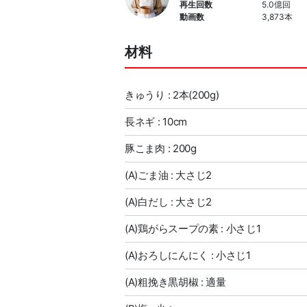
再生回数
5.0億回
動画数
3,873本
材料
きゅうり : 2本(200g)
長ネギ : 10cm
豚こま肉 : 200g
(A)ごま油 : 大さじ2
(A)白だし : 大さじ2
(A)鶏がらスープの素 : 小さじ1
(A)おろしにんにく : 小さじ1
(A)粗挽き黒胡椒 : 適量