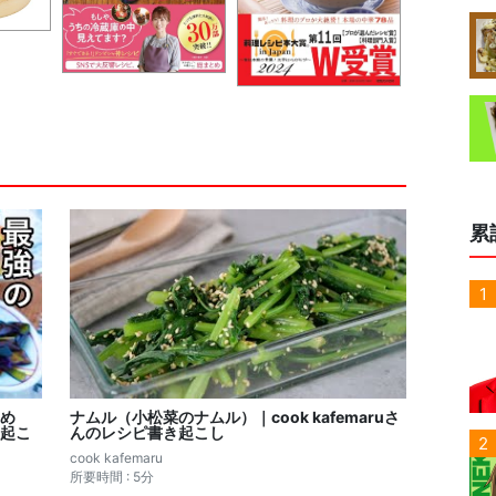
累
1
め
ナムル（小松菜のナムル）｜cook kafemaruさ
起こ
んのレシピ書き起こし
2
cook kafemaru
所要時間 : 5分