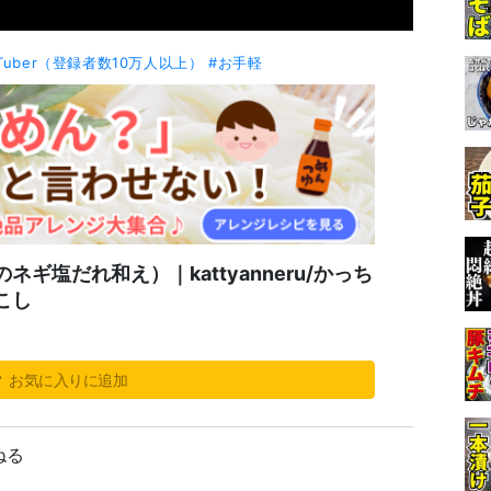
uTuber（登録者数10万人以上）
#お手軽
ギ塩だれ和え）｜kattyanneru/かっち
こし
お気に入りに追加
んねる