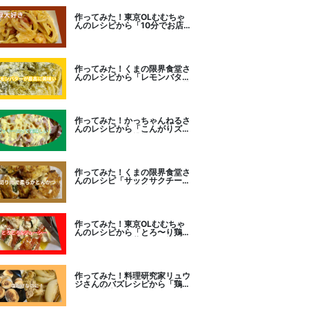
作ってみた！東京OLむむちゃ
んのレシピから「10分でお店
レベル！濃厚エビトマトクリー
ムパスタ」に挑戦
作ってみた！くまの限界食堂さ
んのレシピから「レモンバター
ガーリックがたまらない」に挑
戦。
作ってみた！かっちゃんねるさ
んのレシピから「こんがりズッ
キーニピザ」に挑戦しました。
作ってみた！くまの限界食堂さ
んのレシピ「サックサクチーズ
とんかつ！」に挑戦。
作ってみた！東京OLむむちゃ
んのレシピから「とろ〜り鶏む
ねトマトチーズ蒸し」に挑戦
作ってみた！料理研究家リュウ
ジさんのバズレシピから「鶏の
塩だけ煮込み」に挑戦。