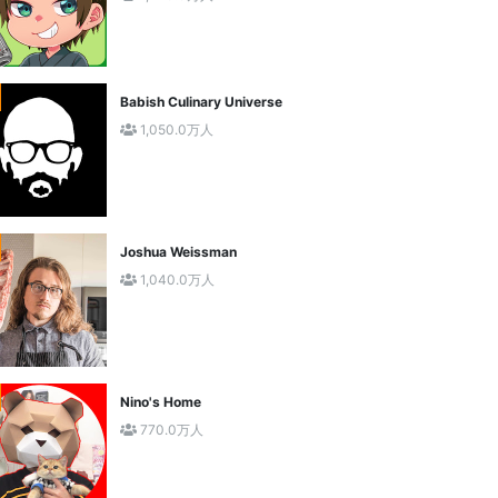
Babish Culinary Universe
1,050.0万人
Joshua Weissman
1,040.0万人
Nino's Home
770.0万人