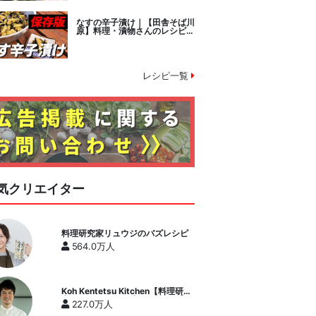
なすの辛子漬け｜【田舎そば川
原】料理・漬物さんのレシピ書
き起こし
レシピ一覧
気クリエイター
料理研究家リュウジのバズレシピ
564.0万人
Koh Kentetsu Kitchen【料理研究
家コウケンテツ公式チャンネル】
227.0万人