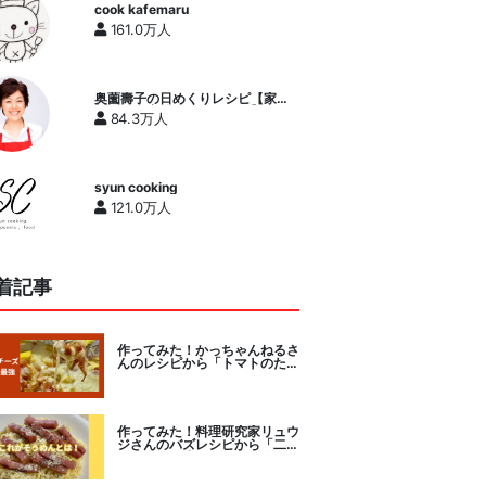
cook kafemaru
161.0万人
奥薗壽子の日めくりレシピ【家庭
料理研究家公式チャンネル】
84.3万人
syun cooking
121.0万人
着記事
作ってみた！かっちゃんねるさ
んのレシピから「トマトのたま
チー焼き」をセレクト。
作ってみた！料理研究家リュウ
ジさんのバズレシピから「二度
とパスタに戻れなくなる冷やし
カルボナーラ」に挑戦。