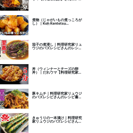
ピ書き起こし
煮物（じゃがいもの煮っころが
し）｜Koh Kentetsu
Kitchen【料理研究家コウケン
テツ公式チャンネル】さんのレ
シピ書き起こし
茄子の煮浸し｜料理研究家リュ
ウジのバズレシピさんのレシピ
書き起こし
丼（ウィンナーとチーズの卵
丼）｜だれウマ【料理研究家】
さんのレシピ書き起こし
豚キムチ｜料理研究家リュウジ
のバズレシピさんのレシピ書き
起こし
きゅうりの一本漬け｜料理研究
家リュウジのバズレシピさんの
レシピ書き起こし