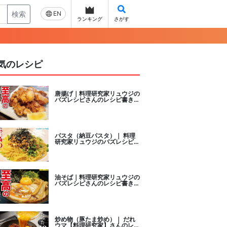
検索
EN
ランキング
さがす
気のレシピ
唐揚げ｜料理研究家リュウジの
バズレシピさんのレシピ書き起
こし
パスタ（納豆パスタ）｜ 料理
研究家リュウジのバズレシピさ
んのレシピ書き起こし
油そば｜料理研究家リュウジの
バズレシピさんのレシピ書き起
こし
炒め物（豚たま炒め）｜ だれ
ウマ【料理研究家】さんのレシ