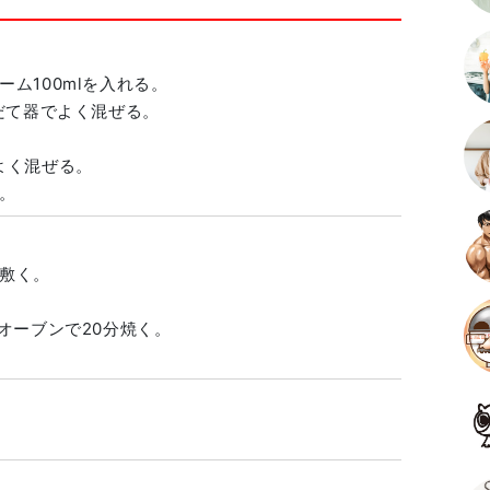
ム100mlを入れる。
だて器でよく混ぜる。
よく混ぜる。
。
敷く。
オーブンで20分焼く。
。