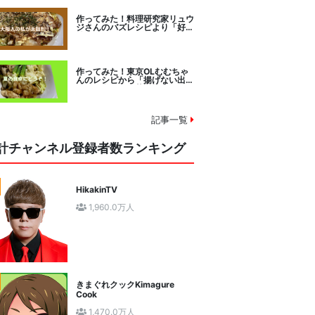
作ってみた！料理研究家リュウ
ジさんのバズレシピより「好み
焼きマイスターに教わるお好み
焼」に挑戦。
作ってみた！東京OLむむちゃ
んのレシピから「揚げない出汁
しみ！鶏と夏野菜の焼き浸し」
に挑戦。
記事一覧
計チャンネル登録者数ランキング
HikakinTV
1,960.0万人
きまぐれクックKimagure
Cook
1,470.0万人