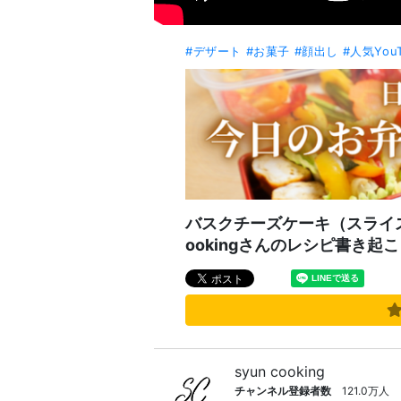
#デザート
#お菓子
#顔出し
#人気Yo
バスクチーズケーキ（スライス
ookingさんのレシピ書き起
syun cooking
チャンネル登録者数
121.0万人