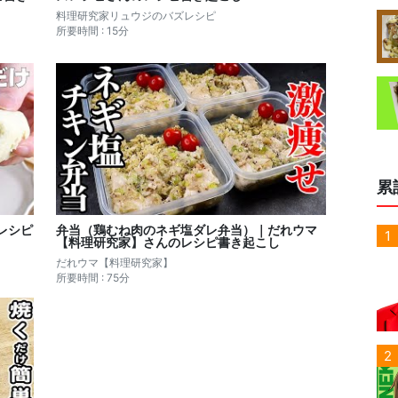
料理研究家リュウジのバズレシピ
所要時間 : 15分
累
のレシピ
弁当（鶏むね肉のネギ塩ダレ弁当）｜だれウマ
1
【料理研究家】さんのレシピ書き起こし
だれウマ【料理研究家】
所要時間 : 75分
2