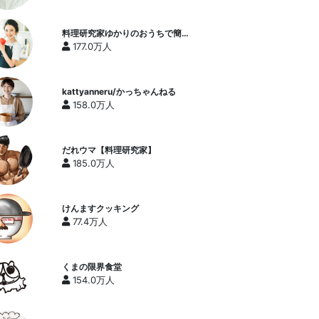
料理研究家ゆかりのおうちで簡単
レシピ / Yukari's Kitchen
177.0万人
kattyanneru/かっちゃんねる
158.0万人
だれウマ【料理研究家】
185.0万人
けんますクッキング
77.4万人
くまの限界食堂
154.0万人