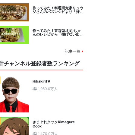
作ってみた！料理研究家リュウ
ジさんのバズレシピより「好み
焼きマイスターに教わるお好み
焼」に挑戦。
作ってみた！東京OLむむちゃ
んのレシピから「揚げない出汁
しみ！鶏と夏野菜の焼き浸し」
に挑戦。
記事一覧
計チャンネル登録者数ランキング
HikakinTV
1,960.0万人
きまぐれクックKimagure
Cook
1,470.0万人