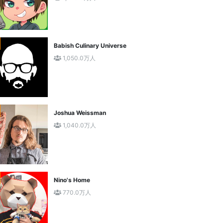
Babish Culinary Universe
1,050.0万人
Joshua Weissman
1,040.0万人
Nino's Home
770.0万人