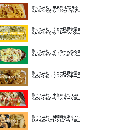
作ってみた！東京OLむむちゃ
んのレシピから「10分でお店
レベル！濃厚エビトマトクリー
ムパスタ」に挑戦
作ってみた！くまの限界食堂さ
んのレシピから「レモンバター
ガーリックがたまらない」に挑
戦。
作ってみた！かっちゃんねるさ
んのレシピから「こんがりズッ
キーニピザ」に挑戦しました。
作ってみた！くまの限界食堂さ
んのレシピ「サックサクチーズ
とんかつ！」に挑戦。
作ってみた！東京OLむむちゃ
んのレシピから「とろ〜り鶏む
ねトマトチーズ蒸し」に挑戦
作ってみた！料理研究家リュウ
ジさんのバズレシピから「鶏の
塩だけ煮込み」に挑戦。