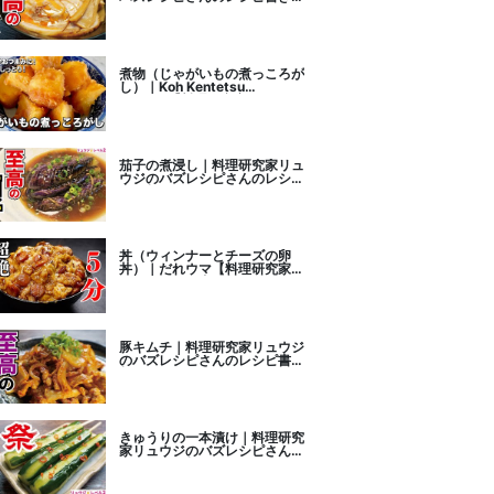
こし
煮物（じゃがいもの煮っころが
し）｜Koh Kentetsu
Kitchen【料理研究家コウケン
テツ公式チャンネル】さんのレ
シピ書き起こし
茄子の煮浸し｜料理研究家リュ
ウジのバズレシピさんのレシピ
書き起こし
丼（ウィンナーとチーズの卵
丼）｜だれウマ【料理研究家】
さんのレシピ書き起こし
豚キムチ｜料理研究家リュウジ
のバズレシピさんのレシピ書き
起こし
きゅうりの一本漬け｜料理研究
家リュウジのバズレシピさんの
レシピ書き起こし