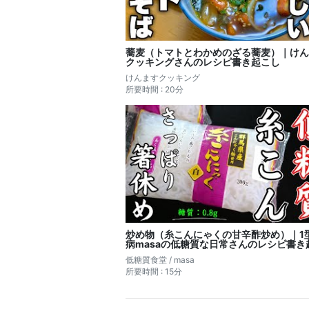
蕎麦（トマトとわかめのざる蕎麦）｜けん
クッキングさんのレシピ書き起こし
けんますクッキング
所要時間 : 20分
炒め物（糸こんにゃくの甘辛酢炒め）｜1
病masaの低糖質な日常さんのレシピ書き
低糖質食堂 / masa
所要時間 : 15分