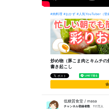
#肉料理
#おかず
#人気YouTuber（
炒め物（豚こま肉とキムチの炒
書き起こし
低糖質食堂 / masa
チャンネル登録者数
11.1万人