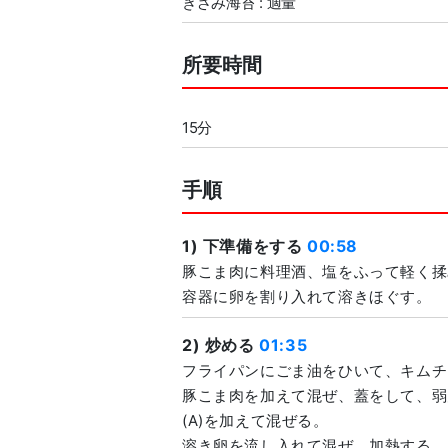
きざみ海苔 : 適量
所要時間
15分
手順
1) 下準備をする
00:58
豚こま肉に料理酒、塩をふって軽く揉
容器に卵を割り入れて溶きほぐす。
2) 炒める
01:35
フライパンにごま油をひいて、キムチ
豚こま肉を加えて混ぜ、蓋をして、弱
(A)を加えて混ぜる。
溶き卵を流し入れて混ぜ、加熱する。