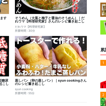
ます
そうめん（大葉と梅干と醤油のそうめん）｜だ
れウマ【料理研究家】さんのレシピ書き起こし
だれウマ【料理研究家】
所要時間 : 30分
累
1
型糖尿
蒸しパン（卵の蒸しパン）｜syun cookingさん
起こし
のレシピ書き起こし
syun cooking
所要時間 : 55分
2