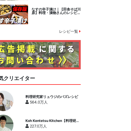
なすの辛子漬け｜【田舎そば川
原】料理・漬物さんのレシピ書
き起こし
レシピ一覧
気クリエイター
料理研究家リュウジのバズレシピ
564.0万人
Koh Kentetsu Kitchen【料理研究
家コウケンテツ公式チャンネル】
227.0万人