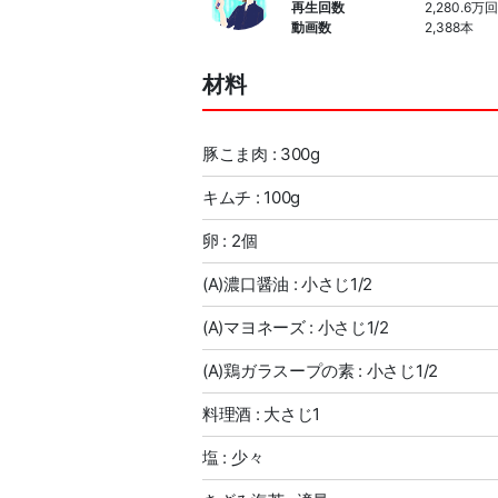
再生回数
2,280.6万回
動画数
2,388本
材料
豚こま肉 : 300g
キムチ : 100g
卵 : 2個
(A)濃口醤油 : 小さじ1/2
(A)マヨネーズ : 小さじ1/2
(A)鶏ガラスープの素 : 小さじ1/2
料理酒 : 大さじ1
塩 : 少々