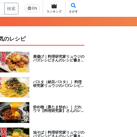
検索
EN
ランキング
さがす
気のレシピ
唐揚げ｜料理研究家リュウジの
バズレシピさんのレシピ書き起
こし
パスタ（納豆パスタ）｜ 料理
研究家リュウジのバズレシピさ
んのレシピ書き起こし
炒め物（豚たま炒め）｜ だれ
ウマ【料理研究家】さんのレシ
ピ書き起こし
油そば｜料理研究家リュウジの
バズレシピさんのレシピ書き起