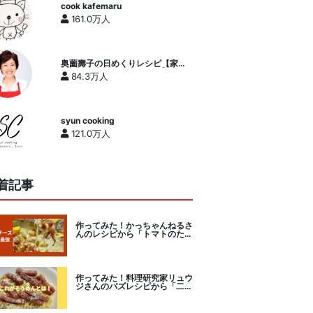
cook kafemaru
161.0万人
奥薗壽子の日めくりレシピ【家庭
料理研究家公式チャンネル】
84.3万人
syun cooking
121.0万人
着記事
作ってみた！かっちゃんねるさ
んのレシピから「トマトのたま
チー焼き」をセレクト。
作ってみた！料理研究家リュウ
ジさんのバズレシピから「二度
とパスタに戻れなくなる冷やし
カルボナーラ」に挑戦。