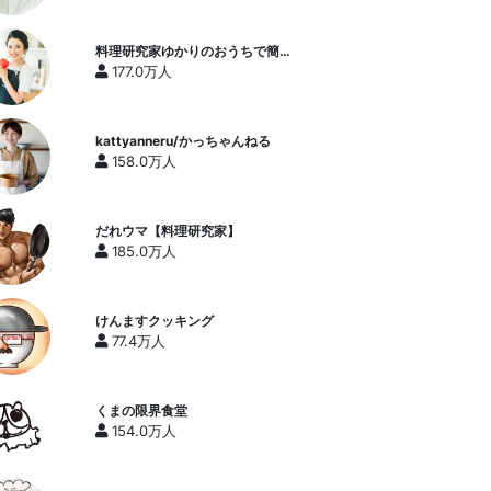
料理研究家ゆかりのおうちで簡単
レシピ / Yukari's Kitchen
177.0万人
kattyanneru/かっちゃんねる
158.0万人
だれウマ【料理研究家】
185.0万人
けんますクッキング
77.4万人
くまの限界食堂
154.0万人