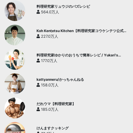
料理研究家リュウジのバズレシピ
564.0万人
Koh Kentetsu Kitchen【料理研究家コウケンテツ公式チ
ャンネル】
227.0万人
料理研究家ゆかりのおうちで簡単レシピ / Yukari's
Kitchen
177.0万人
kattyanneru/かっちゃんねる
158.0万人
だれウマ【料理研究家】
185.0万人
けんますクッキング