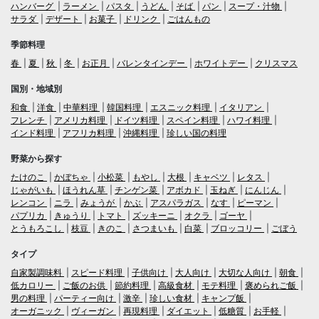
ハンバーグ
ラーメン
パスタ
うどん
そば
パン
スープ・汁物
サラダ
デザート
お菓子
ドリンク
ごはんもの
季節料理
春
夏
秋
冬
お正月
バレンタインデー
ホワイトデー
クリスマス
国別・地域別
和食
洋食
中華料理
韓国料理
エスニック料理
イタリアン
フレンチ
アメリカ料理
ドイツ料理
スペイン料理
ハワイ料理
インド料理
アフリカ料理
沖縄料理
珍しい国の料理
野菜から探す
たけのこ
かぼちゃ
小松菜
もやし
大根
キャベツ
レタス
じゃがいも
ほうれん草
チンゲン菜
アボカド
玉ねぎ
にんじん
レンコン
ニラ
みょうが
かぶ
アスパラガス
なす
ピーマン
パプリカ
きゅうり
トマト
ズッキーニ
オクラ
ゴーヤ
とうもろこし
枝豆
きのこ
さつまいも
白菜
ブロッコリー
ごぼう
タイプ
自家製調味料
スピード料理
子供向け
大人向け
大切な人向け
朝食
低カロリー
ご飯のお供
節約料理
高級食材
モテ料理
褒められご飯
男の料理
パーティー向け
激辛
珍しい食材
キャンプ飯
オーガニック
ヴィーガン
再現料理
ダイエット
低糖質
お手軽