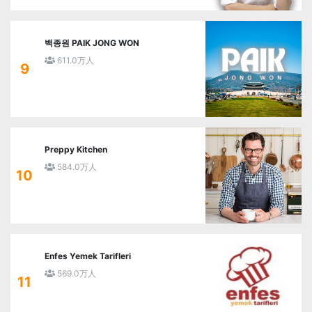
백종원 PAIK JONG WON
611.0万人
9
Preppy Kitchen
584.0万人
10
Enfes Yemek Tarifleri
569.0万人
11