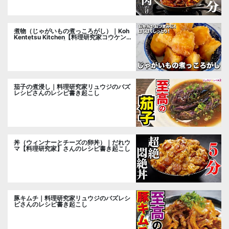
煮物（じゃがいもの煮っころがし）｜Koh
Kentetsu Kitchen【料理研究家コウケンテ
ツ公式チャンネル】さんのレシピ書き起こ
し
茄子の煮浸し｜料理研究家リュウジのバズ
レシピさんのレシピ書き起こし
丼（ウィンナーとチーズの卵丼）｜だれウ
マ【料理研究家】さんのレシピ書き起こし
豚キムチ｜料理研究家リュウジのバズレシ
ピさんのレシピ書き起こし