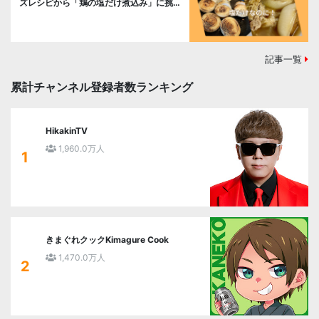
ズレシピから「鶏の塩だけ煮込み」に挑
戦。
記事一覧
累計チャンネル登録者数ランキング
HikakinTV
1,960.0万人
1
きまぐれクックKimagure Cook
1,470.0万人
2