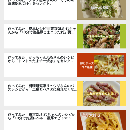
豆腐胡麻つゆ」をセレクト。
作ってみた！簡単レシピ🤍東京OLむむちゃ
んから「10分で絶品豚こまニラだれ」挑
戦。
作ってみた！かっちゃんねるさんのレシピ
から「トマトのたまチー焼き」をセレク
ト。
作ってみた！料理研究家リュウジさんのバ
ズレシピから「二度とパスタに戻れなくな
る冷やしカルボナーラ」に挑戦。
作ってみた！東京OLむむちゃんのレシピか
ら「10分でお店レベル！濃厚エビトマトク
リームパスタ」に挑戦