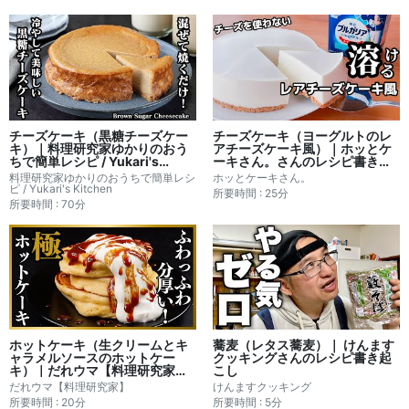
チーズケーキ（黒糖チーズケー
チーズケーキ（ヨーグルトのレ
キ）｜料理研究家ゆかりのおう
アチーズケーキ風）｜ホッとケ
ちで簡単レシピ / Yukari's
ーキさん。さんのレシピ書き起
Kitchenさんのレシピ書き起こ
こし
料理研究家ゆかりのおうちで簡単レシ
ホッとケーキさん。
し
ピ / Yukari's Kitchen
所要時間 : 25分
所要時間 : 70分
ホットケーキ（生クリームとキ
蕎麦（レタス蕎麦）｜ けんます
ャラメルソースのホットケー
クッキングさんのレシピ書き起
キ）｜だれウマ【料理研究家】
こし
さんのレシピ書き起こし
だれウマ【料理研究家】
けんますクッキング
所要時間 : 20分
所要時間 : 5分