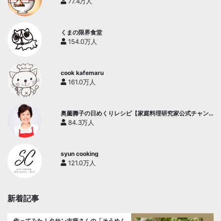
77.4万人
くまの限界食堂
154.0万人
cook kafemaru
161.0万人
奥薗壽子の日めくりレシピ【家庭料理研究家公式チャン
ネル】
84.3万人
syun cooking
121.0万人
新着記事
作ってみた！タサン志麻さんの「そうめん