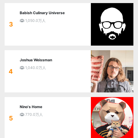
Babish Culinary Universe
1,050.0万人
3
Joshua Weissman
1,040.0万人
4
Nino's Home
770.0万人
5