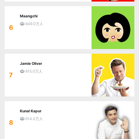
Maangchi
649.0万人
6
Jamie Oliver
615.0万人
7
Kunal Kapur
614.0万人
8