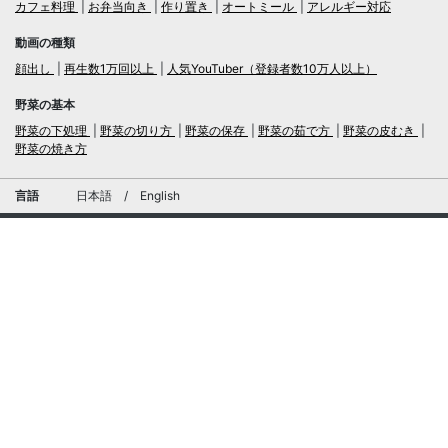
カフェ料理
お弁当向き
作り置き
オートミール
アレルギー対応
動画の種類
顔出し
再生数1万回以上
人気YouTuber（登録者数10万人以上）
野菜の基本
野菜の下処理
野菜の切り方
野菜の保存
野菜の茹で方
野菜の皮むき
野菜の焼き方
言語
日本語
/
English
ログイン・新規会員登録
TubeRecipe
運営会社
お問い合わせにおける個人情報の取扱いについて
広告掲載及び当サイトへの情報掲載について