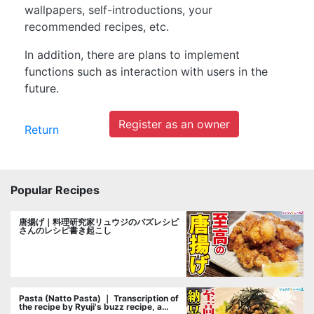
wallpapers, self-introductions, your
recommended recipes, etc.
In addition, there are plans to implement
functions such as interaction with users in the
future.
Register as an owner
Return
Popular Recipes
唐揚げ｜料理研究家リュウジのバズレシピ
さんのレシピ書き起こし
Pasta (Natto Pasta) ｜ Transcription of
the recipe by Ryuji's buzz recipe, a