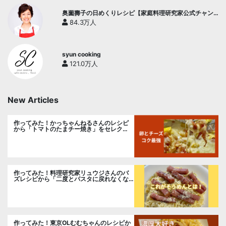
奥薗壽子の日めくりレシピ【家庭料理研究家公式チャン
ネル】
84.3万人
syun cooking
121.0万人
New Articles
作ってみた！かっちゃんねるさんのレシピ
から「トマトのたまチー焼き」をセレク
ト。
作ってみた！料理研究家リュウジさんのバ
ズレシピから「二度とパスタに戻れなくな
る冷やしカルボナーラ」に挑戦。
作ってみた！東京OLむむちゃんのレシピか