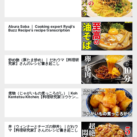
cooking researcher
Abura Soba ｜ Cooking expert Ryuji's
Buzz Recipe's recipe transcription
炒め物（豚たま炒め）｜ だれウマ【料理研
究家】さんのレシピ書き起こし
煮物（じゃがいもの煮っころがし）｜Koh
Kentetsu Kitchen【料理研究家コウケンテ
ツ公式チャンネル】さんのレシピ書き起こ
し
丼（ウィンナーとチーズの卵丼）｜だれウ
マ【料理研究家】さんのレシピ書き起こし