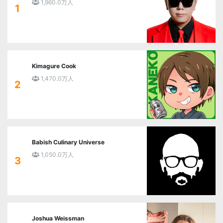
1,960.0万人
1
Kimagure Cook
1,470.0万人
2
Babish Culinary Universe
1,050.0万人
3
Joshua Weissman