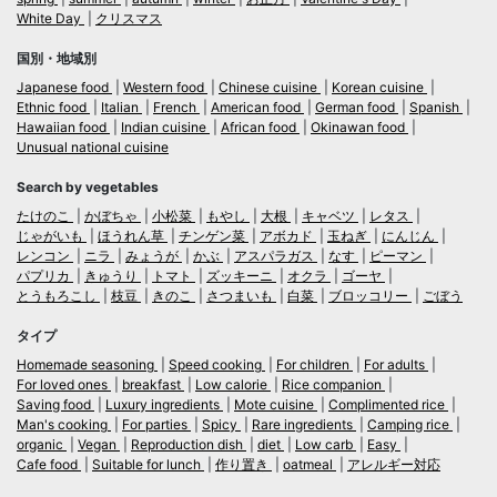
White Day
クリスマス
国別・地域別
Japanese food
Western food
Chinese cuisine
Korean cuisine
Ethnic food
Italian
French
American food
German food
Spanish
Hawaiian food
Indian cuisine
African food
Okinawan food
Unusual national cuisine
Search by vegetables
たけのこ
かぼちゃ
小松菜
もやし
大根
キャベツ
レタス
じゃがいも
ほうれん草
チンゲン菜
アボカド
玉ねぎ
にんじん
レンコン
ニラ
みょうが
かぶ
アスパラガス
なす
ピーマン
パプリカ
きゅうり
トマト
ズッキーニ
オクラ
ゴーヤ
とうもろこし
枝豆
きのこ
さつまいも
白菜
ブロッコリー
ごぼう
タイプ
Homemade seasoning
Speed cooking
For children
For adults
For loved ones
breakfast
Low calorie
Rice companion
Saving food
Luxury ingredients
Mote cuisine
Complimented rice
Man's cooking
For parties
Spicy
Rare ingredients
Camping rice
organic
Vegan
Reproduction dish
diet
Low carb
Easy
Cafe food
Suitable for lunch
作り置き
oatmeal
アレルギー対応