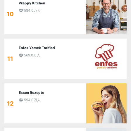
Preppy Kitchen
584.0万人
10
Enfes Yemek Tarifleri
569.0万人
11
Essen Rezepte
554.0万人
12