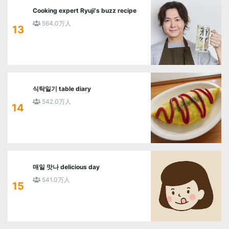
Cooking expert Ryuji's buzz recipe
564.0万人
13
식탁일기 table diary
542.0万人
14
매일 맛나 delicious day
541.0万人
15