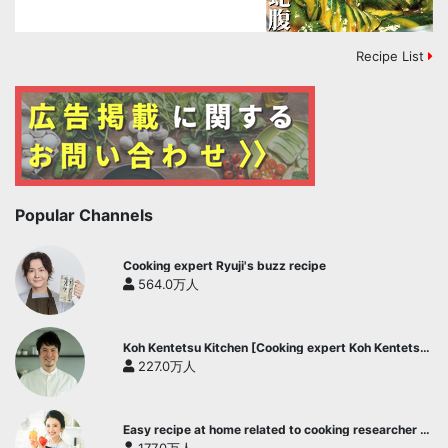
Recipe List
Popular Channels
Cooking expert Ryuji's buzz recipe
564.0万人
Koh Kentetsu Kitchen [Cooking expert Koh Kentetsu
official channel]
227.0万人
Easy recipe at home related to cooking researcher /
Yukari's Kitchen