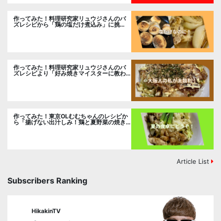
作ってみた！料理研究家リュウジさんのバ
ズレシピから「鶏の塩だけ煮込み」に挑
戦。
作ってみた！料理研究家リュウジさんのバ
ズレシピより「好み焼きマイスターに教わ
るお好み焼」に挑戦。
作ってみた！東京OLむむちゃんのレシピか
ら「揚げない出汁しみ！鶏と夏野菜の焼き
浸し」に挑戦。
Article List
Subscribers Ranking
HikakinTV