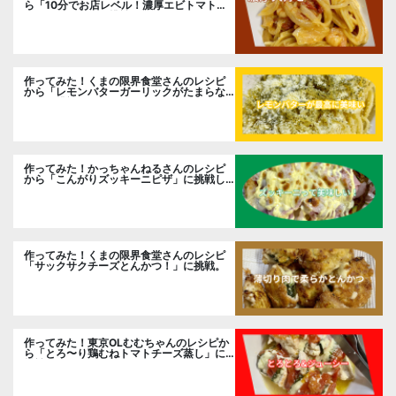
ら「10分でお店レベル！濃厚エビトマトク
リームパスタ」に挑戦
作ってみた！くまの限界食堂さんのレシピ
から「レモンバターガーリックがたまらな
い」に挑戦。
作ってみた！かっちゃんねるさんのレシピ
から「こんがりズッキーニピザ」に挑戦し
ました。
作ってみた！くまの限界食堂さんのレシピ
「サックサクチーズとんかつ！」に挑戦。
作ってみた！東京OLむむちゃんのレシピか
ら「とろ〜り鶏むねトマトチーズ蒸し」に
挑戦