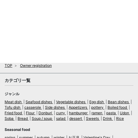
TOP
Owner registration
カテゴリ一覧
ジャンル
Meat dish
Seafood dishes
Vegetable dishes
Egg dish
Bean dishes
Tofu dish
casserole
Side dishes
Appetizers
pottery
Boiled food
Fried food
Flour
Donburi
curry
hamburger
ramen
pasta
Udon
Soba
Bread
Soup / soup
salad
dessert
Sweets
Drink
Rice
Seasonal food
spring
summer
autumn
winter
お正月
Valentine's Day