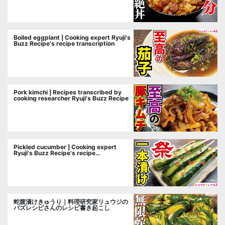
Boiled eggplant | Cooking expert Ryuji's
Buzz Recipe's recipe transcription
Pork kimchi | Recipes transcribed by
cooking researcher Ryuji's Buzz Recipe
Pickled cucumber | Cooking expert
Ryuji's Buzz Recipe's recipe
transcription
蛇腹漬けきゅうり｜料理研究家リュウジの
バズレシピさんのレシピ書き起こし