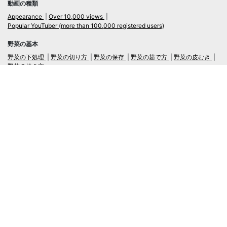
動画の種類
Appearance
Over 10,000 views
Popular YouTuber (more than 100,000 registered users)
野菜の基本
野菜の下処理
野菜の切り方
野菜の保存
野菜の茹で方
野菜の皮むき
野菜の焼き方
言語
日本語
/
English
ログイン・新規会員登録
TubeRecipe
Company
Regarding the handling of personal information in inquiries
広告掲載及び当サイトへの情報掲載について