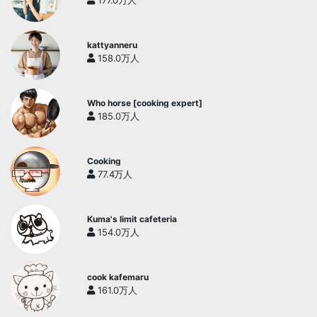
177.0万人
kattyanneru
158.0万人
Who horse [cooking expert]
185.0万人
Cooking
77.4万人
Kuma's limit cafeteria
154.0万人
cook kafemaru
161.0万人