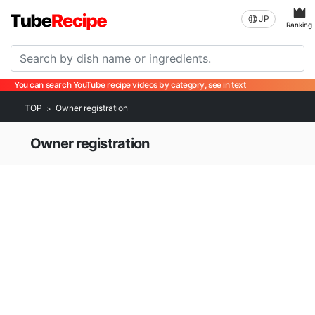
JP
Ranking
You can search YouTube recipe videos by category, see in text
TOP
Owner registration
Owner registration