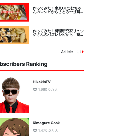
作ってみた！東京OLむむちゃ
んのレシピから「とろ〜り鶏む
ねトマトチーズ蒸し」に挑戦
作ってみた！料理研究家リュウ
ジさんのバズレシピから「鶏の
塩だけ煮込み」に挑戦。
Article List
bscribers Ranking
HikakinTV
1,960.0万人
Kimagure Cook
1,470.0万人