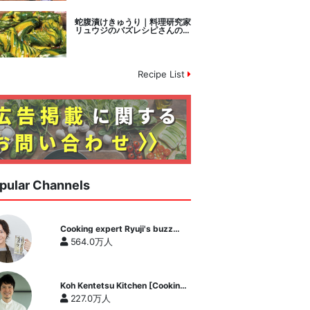
蛇腹漬けきゅうり｜料理研究家
リュウジのバズレシピさんのレ
シピ書き起こし
Recipe List
pular Channels
Cooking expert Ryuji's buzz
recipe
564.0万人
Koh Kentetsu Kitchen [Cooking
expert Koh Kentetsu official
227.0万人
channel]