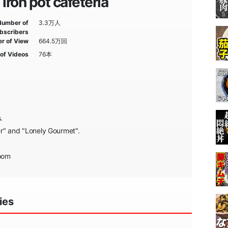
iron pot cafeteria
Number of
3.3万人
bscribers
r of View
664.5万回
of Videos
76本
.
er" and "Lonely Gourmet".
room
ies