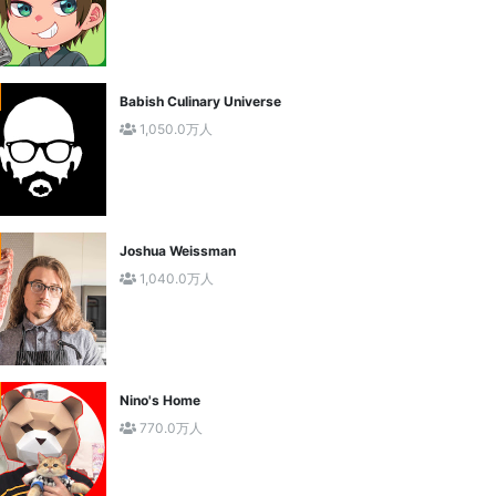
Babish Culinary Universe
1,050.0万人
Joshua Weissman
1,040.0万人
Nino's Home
770.0万人