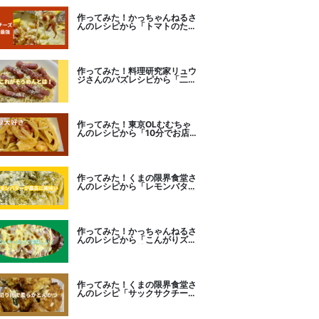
作ってみた！かっちゃんねるさ
んのレシピから「トマトのたま
チー焼き」をセレクト。
作ってみた！料理研究家リュウ
ジさんのバズレシピから「二度
とパスタに戻れなくなる冷やし
カルボナーラ」に挑戦。
作ってみた！東京OLむむちゃ
んのレシピから「10分でお店
レベル！濃厚エビトマトクリー
ムパスタ」に挑戦
作ってみた！くまの限界食堂さ
んのレシピから「レモンバター
ガーリックがたまらない」に挑
戦。
作ってみた！かっちゃんねるさ
んのレシピから「こんがりズッ
キーニピザ」に挑戦しました。
作ってみた！くまの限界食堂さ
んのレシピ「サックサクチーズ
とんかつ！」に挑戦。