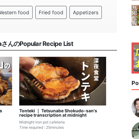
Western food
Fried food
Appetizers
riaさんのPopular Recipe List
Po
s
Tonteki ｜ Tetsunabe Shokudo-san's
recipe transcription at midnight
Midnight iron pot cafeteria
Time required : 25minutes