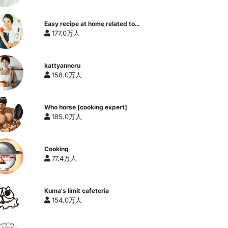
Easy recipe at home related to
cooking researcher / Yukari's
177.0万人
Kitchen
kattyanneru
158.0万人
Who horse [cooking expert]
185.0万人
Cooking
77.4万人
Kuma's limit cafeteria
154.0万人