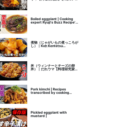
ピ書き起こし
Boiled eggplant | Cooking
expert Ryuji's Buzz Recipe's
recipe transcription
煮物（じゃがいもの煮っころが
し）｜Koh Kentetsu
Kitchen【料理研究家コウケン
テツ公式チャンネル】さんのレ
シピ書き起こし
丼（ウィンナーとチーズの卵
丼）｜だれウマ【料理研究家】
さんのレシピ書き起こし
Pork kimchi | Recipes
transcribed by cooking
researcher Ryuji's Buzz
Recipe
Pickled eggplant with
mustard |