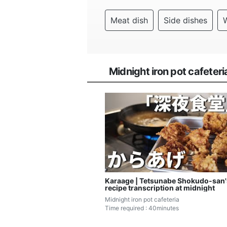
Meat dish
Side dishes
Midnight iron pot cafete
Karaage | Tetsunabe Shokudo-san'
recipe transcription at midnight
Midnight iron pot cafeteria
Time required : 40minutes