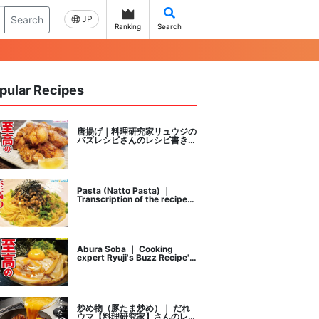
Search
JP
Ranking
Search
pular Recipes
唐揚げ｜料理研究家リュウジの
バズレシピさんのレシピ書き起
こし
Pasta (Natto Pasta) ｜
Transcription of the recipe
by Ryuji's buzz recipe, a
cooking researcher
Abura Soba ｜ Cooking
expert Ryuji's Buzz Recipe's
recipe transcription
炒め物（豚たま炒め）｜ だれ
ウマ【料理研究家】さんのレシ