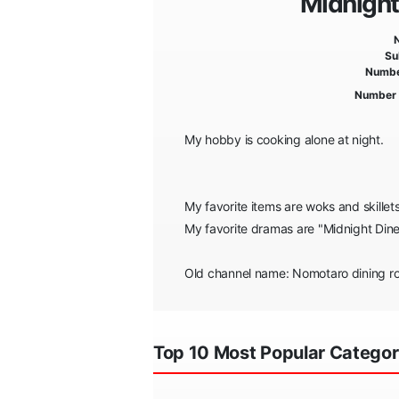
Midnight 
Su
Numbe
Number 
My hobby is cooking alone at night.
My favorite items are woks and skillets
My favorite dramas are "Midnight Din
Old channel name: Nomotaro dining 
Top 10 Most Popular Categor