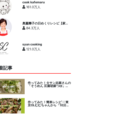
cook kafemaru
161.0万人
奥薗壽子の日めくりレシピ【家庭
料理研究家公式チャンネル】
84.3万人
syun cooking
121.0万人
着記事
作ってみた！タサン志麻さんの
「そうめん 豆腐胡麻つゆ」を
セレクト。
作ってみた！簡単レシピ🤍東
京OLむむちゃんから「10分で
絶品豚こまニラだれ」挑戦。