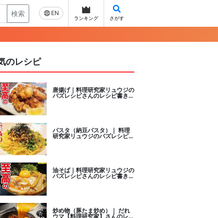
検索
EN
ランキング
さがす
気のレシピ
唐揚げ｜料理研究家リュウジの
バズレシピさんのレシピ書き起
こし
パスタ（納豆パスタ）｜ 料理
研究家リュウジのバズレシピさ
んのレシピ書き起こし
油そば｜料理研究家リュウジの
バズレシピさんのレシピ書き起
こし
炒め物（豚たま炒め）｜ だれ
ウマ【料理研究家】さんのレシ