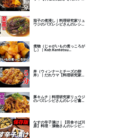
ピ書き起こし
茄子の煮浸し｜料理研究家リュ
ウジのバズレシピさんのレシピ
書き起こし
煮物（じゃがいもの煮っころが
し）｜Koh Kentetsu
Kitchen【料理研究家コウケン
テツ公式チャンネル】さんのレ
シピ書き起こし
丼（ウィンナーとチーズの卵
丼）｜だれウマ【料理研究家】
さんのレシピ書き起こし
豚キムチ｜料理研究家リュウジ
のバズレシピさんのレシピ書き
起こし
なすの辛子漬け｜【田舎そば川
原】料理・漬物さんのレシピ書
き起こし