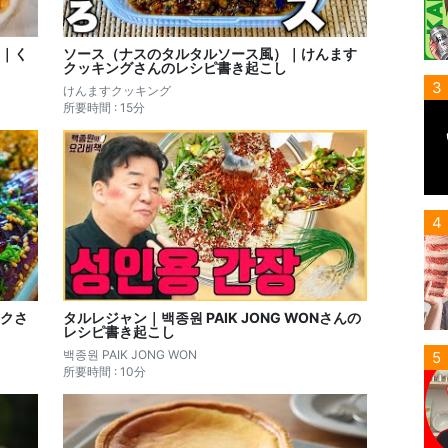
｜く
ソース（ナスのタルタルソース風）｜けんます
クッキングさんのレシピ書き起こし
3
けんますクッキング
所要時間 : 15分
4
クさ
タルレジャン｜백종원 PAIK JONG WONさんの
レシピ書き起こし
백종원 PAIK JONG WON
5
所要時間 : 10分