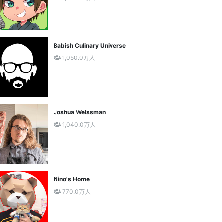
Babish Culinary Universe
1,050.0万人
Joshua Weissman
1,040.0万人
Nino's Home
770.0万人