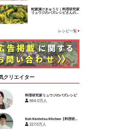
蛇腹漬けきゅうり｜料理研究家
リュウジのバズレシピさんのレ
シピ書き起こし
レシピ一覧
気クリエイター
料理研究家リュウジのバズレシピ
564.0万人
Koh Kentetsu Kitchen【料理研究
家コウケンテツ公式チャンネル】
227.0万人