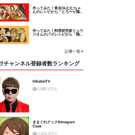
作ってみた！東京OLむむちゃ
んのレシピから「とろ〜り鶏む
ねトマトチーズ蒸し」に挑戦
作ってみた！料理研究家リュウ
ジさんのバズレシピから「鶏の
塩だけ煮込み」に挑戦。
記事一覧
計チャンネル登録者数ランキング
HikakinTV
1,960.0万人
きまぐれクックKimagure
Cook
1,470.0万人