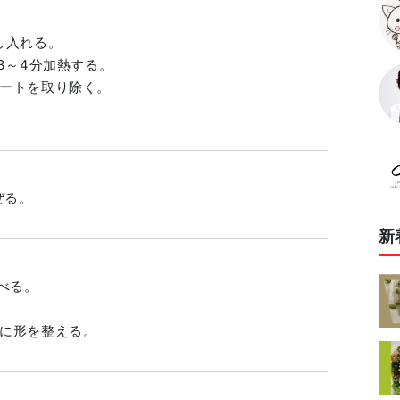
し入れる。
3～4分加熱する。
ートを取り除く。
ぜる。
新
べる。
に形を整える。