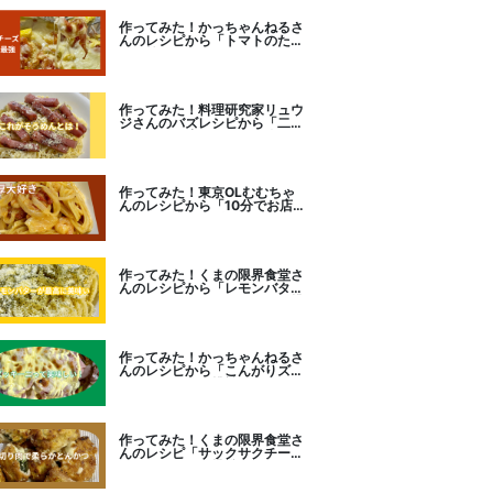
作ってみた！かっちゃんねるさ
んのレシピから「トマトのたま
チー焼き」をセレクト。
作ってみた！料理研究家リュウ
ジさんのバズレシピから「二度
とパスタに戻れなくなる冷やし
カルボナーラ」に挑戦。
作ってみた！東京OLむむちゃ
んのレシピから「10分でお店
レベル！濃厚エビトマトクリー
ムパスタ」に挑戦
作ってみた！くまの限界食堂さ
んのレシピから「レモンバター
ガーリックがたまらない」に挑
戦。
作ってみた！かっちゃんねるさ
んのレシピから「こんがりズッ
キーニピザ」に挑戦しました。
作ってみた！くまの限界食堂さ
んのレシピ「サックサクチーズ
とんかつ！」に挑戦。