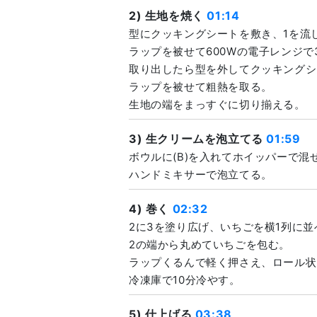
2) 生地を焼く
01:14
型にクッキングシートを敷き、1を流
ラップを被せて600Wの電子レンジで
取り出したら型を外してクッキングシ
ラップを被せて粗熱を取る。
生地の端をまっすぐに切り揃える。
3) 生クリームを泡立てる
01:59
ボウルに(B)を入れてホイッパーで混
ハンドミキサーで泡立てる。
4) 巻く
02:32
2に3を塗り広げ、いちごを横1列に並
2の端から丸めていちごを包む。
ラップくるんで軽く押さえ、ロール状
冷凍庫で10分冷やす。
5) 仕上げる
03:38