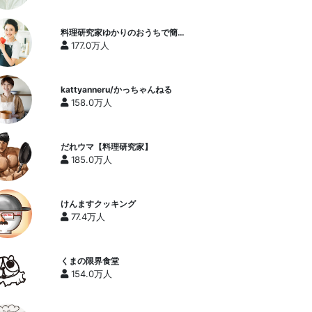
料理研究家ゆかりのおうちで簡単
レシピ / Yukari's Kitchen
177.0万人
kattyanneru/かっちゃんねる
158.0万人
だれウマ【料理研究家】
185.0万人
けんますクッキング
77.4万人
くまの限界食堂
154.0万人