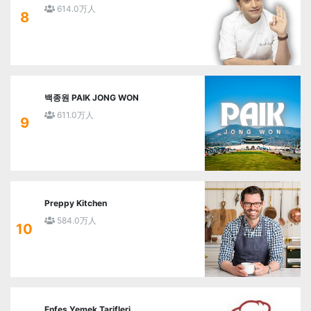
614.0万人
8
백종원 PAIK JONG WON
611.0万人
9
Preppy Kitchen
584.0万人
10
Enfes Yemek Tarifleri