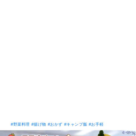
#野菜料理
#揚げ物
#おかず
#キャンプ飯
#お手軽