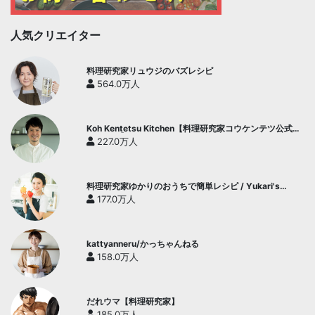
人気クリエイター
料理研究家リュウジのバズレシピ
564.0万人
Koh Kentetsu Kitchen【料理研究家コウケンテツ公式チ
ャンネル】
227.0万人
料理研究家ゆかりのおうちで簡単レシピ / Yukari's
Kitchen
177.0万人
kattyanneru/かっちゃんねる
158.0万人
だれウマ【料理研究家】
185.0万人