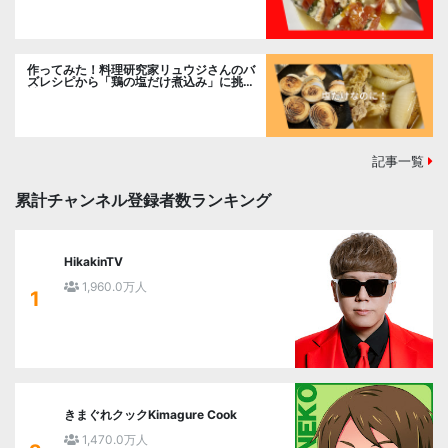
作ってみた！料理研究家リュウジさんのバ
ズレシピから「鶏の塩だけ煮込み」に挑
戦。
記事一覧
累計チャンネル登録者数ランキング
HikakinTV
1,960.0万人
1
きまぐれクックKimagure Cook
1,470.0万人