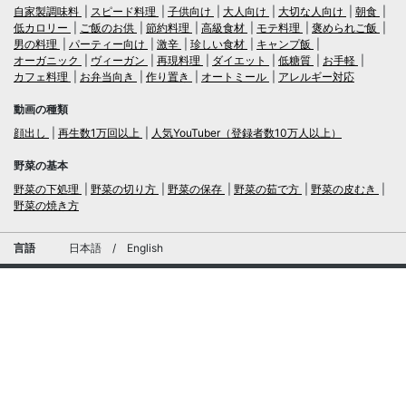
自家製調味料
スピード料理
子供向け
大人向け
大切な人向け
朝食
低カロリー
ご飯のお供
節約料理
高級食材
モテ料理
褒められご飯
男の料理
パーティー向け
激辛
珍しい食材
キャンプ飯
オーガニック
ヴィーガン
再現料理
ダイエット
低糖質
お手軽
カフェ料理
お弁当向き
作り置き
オートミール
アレルギー対応
動画の種類
顔出し
再生数1万回以上
人気YouTuber（登録者数10万人以上）
野菜の基本
野菜の下処理
野菜の切り方
野菜の保存
野菜の茹で方
野菜の皮むき
野菜の焼き方
言語
日本語
/
English
ログイン・新規会員登録
TubeRecipe