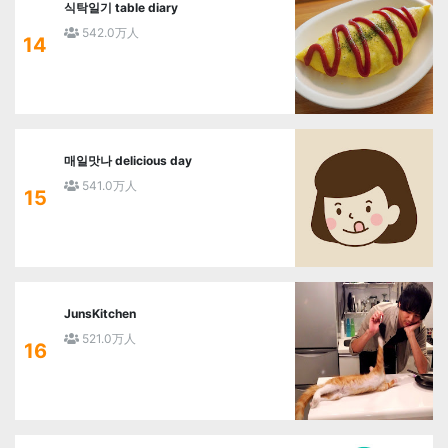
식탁일기 table diary
542.0万人
14
매일맛나 delicious day
541.0万人
15
JunsKitchen
521.0万人
16