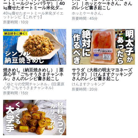
ートミールジャンバラヤ）｜40
ン）｜ホッとケーキさん。さん
㎏瘦せたオートミール米化ダイ
のレシピ書き起こし
エットレシピ【これぞう】さん
40㎏瘦せたオートミール米化ダイエ
ホッとケーキさん。
のレシピ書き起こし
ットレシピ【これぞう】
所要時間 : 45分
所要時間 : 10分
焼きめし（納豆焼きめし）｜栗
サラダ（大根の明太マヨネーズ
原心平「ごちそうさまチャンネ
サラダ）｜けんますクッキング
ル」さんのレシピ書き起こし
さんのレシピ書き起こし
「ゆとりの空間チャンネル」(旧:栗原
けんますクッキング
心平 ごちそうさまチャンネル)
所要時間 : 20分
所要時間 : 15分