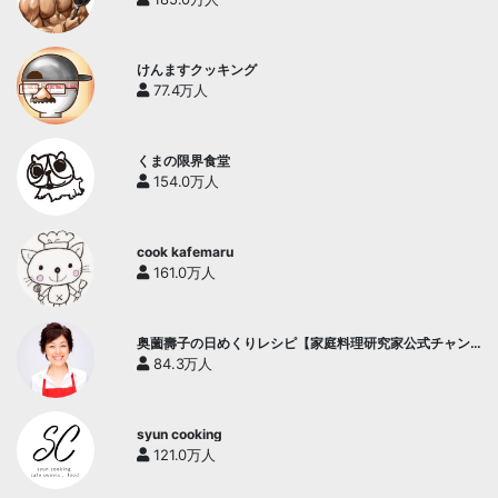
けんますクッキング
77.4万人
くまの限界食堂
154.0万人
cook kafemaru
161.0万人
奥薗壽子の日めくりレシピ【家庭料理研究家公式チャン
ネル】
84.3万人
syun cooking
121.0万人