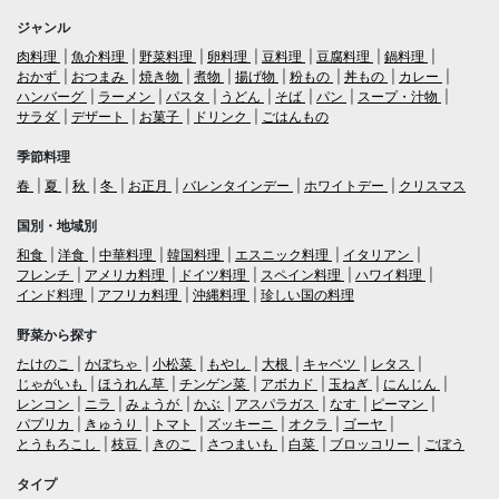
ジャンル
肉料理
魚介料理
野菜料理
卵料理
豆料理
豆腐料理
鍋料理
おかず
おつまみ
焼き物
煮物
揚げ物
粉もの
丼もの
カレー
ハンバーグ
ラーメン
パスタ
うどん
そば
パン
スープ・汁物
サラダ
デザート
お菓子
ドリンク
ごはんもの
季節料理
春
夏
秋
冬
お正月
バレンタインデー
ホワイトデー
クリスマス
国別・地域別
和食
洋食
中華料理
韓国料理
エスニック料理
イタリアン
フレンチ
アメリカ料理
ドイツ料理
スペイン料理
ハワイ料理
インド料理
アフリカ料理
沖縄料理
珍しい国の料理
野菜から探す
たけのこ
かぼちゃ
小松菜
もやし
大根
キャベツ
レタス
じゃがいも
ほうれん草
チンゲン菜
アボカド
玉ねぎ
にんじん
レンコン
ニラ
みょうが
かぶ
アスパラガス
なす
ピーマン
パプリカ
きゅうり
トマト
ズッキーニ
オクラ
ゴーヤ
とうもろこし
枝豆
きのこ
さつまいも
白菜
ブロッコリー
ごぼう
タイプ