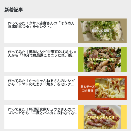
新着記事
作ってみた！タサン志麻さんの「そうめん
豆腐胡麻つゆ」をセレクト。
作ってみた！簡単レシピ🤍東京OLむむちゃ
んから「10分で絶品豚こまニラだれ」挑
戦。
作ってみた！かっちゃんねるさんのレシピ
から「トマトのたまチー焼き」をセレク
ト。
作ってみた！料理研究家リュウジさんのバ
ズレシピから「二度とパスタに戻れなくな
る冷やしカルボナーラ」に挑戦。