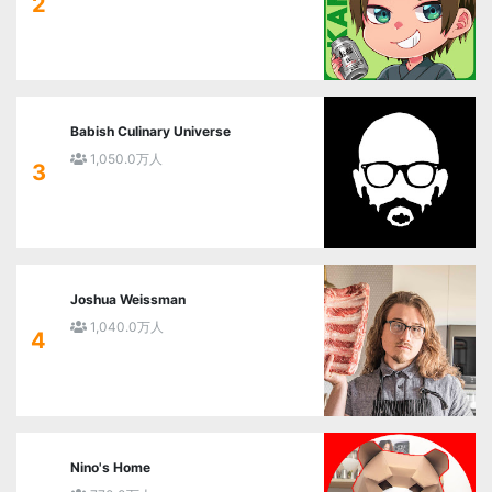
2
Babish Culinary Universe
1,050.0万人
3
Joshua Weissman
1,040.0万人
4
Nino's Home