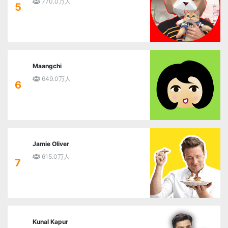
770.0万人
5
Maangchi
649.0万人
6
Jamie Oliver
615.0万人
7
Kunal Kapur