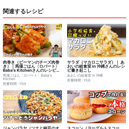
関連するレシピ
肉巻き（ピーマンのチーズ肉巻
サラダ（マカロニサラダ）｜ あ
き）｜馬場ごはん〈ロバート〉
おいの給食室 in 沖縄さんのレシ
Baba's Kitchenさんのレシピ書
ピ書き起こし
き起こし
馬場ごはん〈ロバート〉Baba's
あおいの給食室 in 沖縄
Kitchen
所要時間 : 15分
所要時間 : 15分
ジャンバラヤ（ツナと納豆のオ
スコーン（ヨーグルトスコー