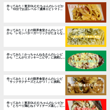
作ってみた！東京OLむむちゃんのレシピか
ら「10分でお店レベル！濃厚エビトマトク
リームパスタ」に挑戦
作ってみた！くまの限界食堂さんのレシピ
から「レモンバターガーリックがたまらな
い」に挑戦。
作ってみた！かっちゃんねるさんのレシピ
から「こんがりズッキーニピザ」に挑戦し
ました。
作ってみた！くまの限界食堂さんのレシピ
「サックサクチーズとんかつ！」に挑戦。
作ってみた！東京OLむむちゃんのレシピか
ら「とろ〜り鶏むねトマトチーズ蒸し」に
挑戦