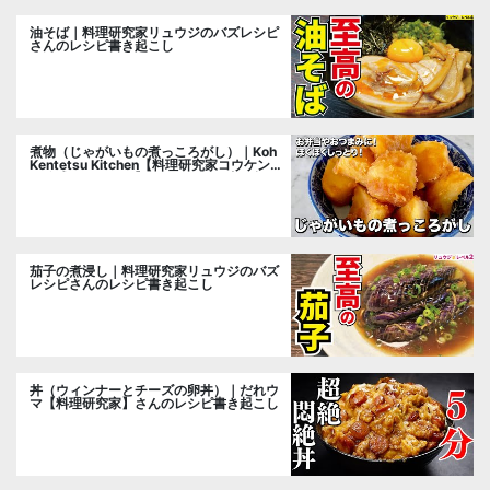
油そば｜料理研究家リュウジのバズレシピ
さんのレシピ書き起こし
煮物（じゃがいもの煮っころがし）｜Koh
Kentetsu Kitchen【料理研究家コウケンテ
ツ公式チャンネル】さんのレシピ書き起こ
し
茄子の煮浸し｜料理研究家リュウジのバズ
レシピさんのレシピ書き起こし
丼（ウィンナーとチーズの卵丼）｜だれウ
マ【料理研究家】さんのレシピ書き起こし