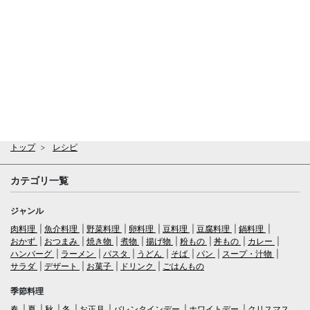
トップ
レシピ
カテゴリ一覧
ジャンル
肉料理
魚介料理
野菜料理
卵料理
豆料理
豆腐料理
鍋料理
おかず
おつまみ
焼き物
煮物
揚げ物
粉もの
丼もの
カレー
ハンバーグ
ラーメン
パスタ
うどん
そば
パン
スープ・汁物
サラダ
デザート
お菓子
ドリンク
ごはんもの
季節料理
春
夏
秋
冬
お正月
バレンタインデー
ホワイトデー
クリスマス