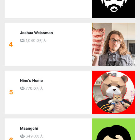
Joshua Weissman
1,040.0万人
4
Nino's Home
770.0万人
5
Maangchi
649.0万人
6