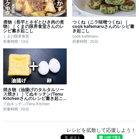
煮物（長芋とネギとひき肉の煮
つくね（ニラ味噌つくね）｜
物）｜くまの限界食堂さんのレ
cook kafemaruさんのレシピ書
シピ書き起こし
き起こし
くまの限界食堂
cook kafemaru
所要時間 : 13分
所要時間 : 20分
焼き物（油揚げのタルタルソー
ス焼き）｜てぬキッチン/Tenu
Kitchenさんのレシピ書き起こ
し
てぬキッチン/Tenu Kitchen
所要時間 : 20分
レシピを拡散して応援しよう！