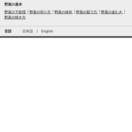
野菜の基本
野菜の下処理
野菜の切り方
野菜の保存
野菜の茹で方
野菜の皮むき
野菜の焼き方
言語
日本語
/
English
ログイン・新規会員登録
TubeRecipe
運営会社
お問い合わせにおける個人情報の取扱いについて
広告掲載及び当サイトへの情報掲載について
© 2019-2026 TubeRecipe