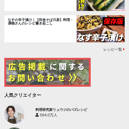
なすの辛子漬け｜【田舎そば川原】料理・
漬物さんのレシピ書き起こし
レシピ一覧
人気クリエイター
料理研究家リュウジのバズレシピ
564.0万人