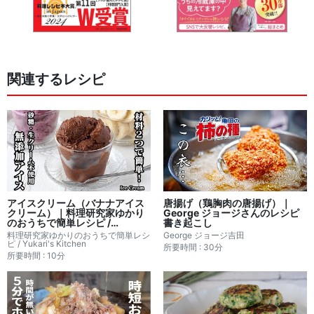
関連するレシピ
アイスクリーム（バナナアイス
唐揚げ（鶏胸肉の唐揚げ）｜
クリーム）｜料理研究家ゆかり
George ジョージさんのレシピ
のおうちで簡単レシピ /
書き起こし
Yukari's Kitchenさんのレシピ
料理研究家ゆかりのおうちで簡単レシ
George ジョージ吉田
書き起こし
ピ / Yukari's Kitchen
所要時間 : 30分
所要時間 : 10分