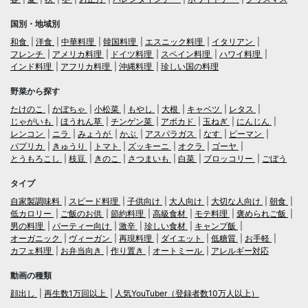
国別・地域別
和食
洋食
中華料理
韓国料理
エスニック料理
イタリアン
フレンチ
アメリカ料理
ドイツ料理
スペイン料理
ハワイ料理
インド料理
アフリカ料理
沖縄料理
珍しい国の料理
野菜から探す
たけのこ
かぼちゃ
小松菜
もやし
大根
キャベツ
レタス
じゃがいも
ほうれん草
チンゲン菜
アボカド
玉ねぎ
にんじん
レンコン
ニラ
みょうが
かぶ
アスパラガス
なす
ピーマン
パプリカ
きゅうり
トマト
ズッキーニ
オクラ
ゴーヤ
とうもろこし
枝豆
きのこ
さつまいも
白菜
ブロッコリー
ごぼう
タイプ
自家製調味料
スピード料理
子供向け
大人向け
大切な人向け
朝食
低カロリー
ご飯のお供
節約料理
高級食材
モテ料理
褒められご飯
男の料理
パーティー向け
激辛
珍しい食材
キャンプ飯
オーガニック
ヴィーガン
再現料理
ダイエット
低糖質
お手軽
カフェ料理
お弁当向き
作り置き
オートミール
アレルギー対応
動画の種類
顔出し
再生数1万回以上
人気YouTuber（登録者数10万人以上）