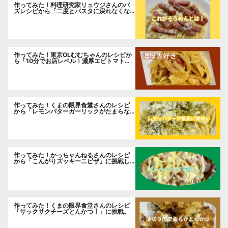
作ってみた！料理研究家リュウジさんのバ
ズレシピから「二度とパスタに戻れなくな
る冷やしカルボナーラ」に挑戦。
作ってみた！東京OLむむちゃんのレシピか
ら「10分でお店レベル！濃厚エビトマトク
リームパスタ」に挑戦
作ってみた！くまの限界食堂さんのレシピ
から「レモンバターガーリックがたまらな
い」に挑戦。
作ってみた！かっちゃんねるさんのレシピ
から「こんがりズッキーニピザ」に挑戦し
ました。
作ってみた！くまの限界食堂さんのレシピ
「サックサクチーズとんかつ！」に挑戦。