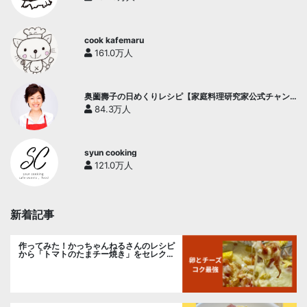
cook kafemaru
161.0万人
奥薗壽子の日めくりレシピ【家庭料理研究家公式チャン
ネル】
84.3万人
syun cooking
121.0万人
新着記事
作ってみた！かっちゃんねるさんのレシピ
から「トマトのたまチー焼き」をセレク
ト。