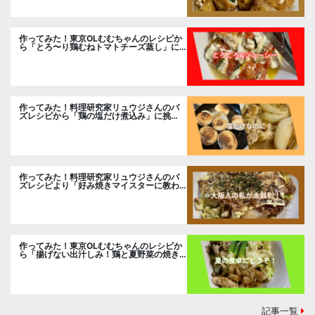
作ってみた！東京OLむむちゃんのレシピか
ら「とろ〜り鶏むねトマトチーズ蒸し」に
挑戦
作ってみた！料理研究家リュウジさんのバ
ズレシピから「鶏の塩だけ煮込み」に挑
戦。
作ってみた！料理研究家リュウジさんのバ
ズレシピより「好み焼きマイスターに教わ
るお好み焼」に挑戦。
作ってみた！東京OLむむちゃんのレシピか
ら「揚げない出汁しみ！鶏と夏野菜の焼き
浸し」に挑戦。
記事一覧