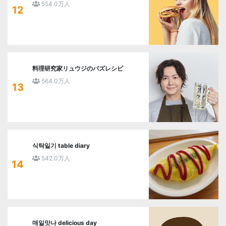
554.0万人
12
料理研究家リュウジのバズレシピ
564.0万人
13
식탁일기 table diary
542.0万人
14
매일맛나 delicious day