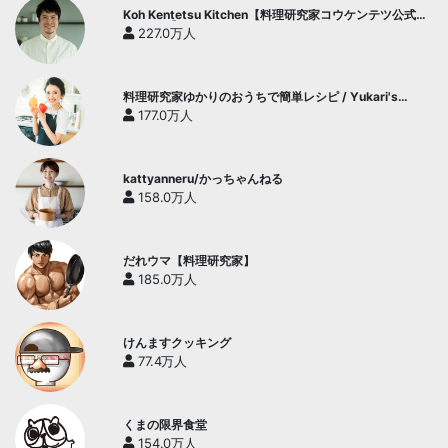
Koh Kentetsu Kitchen【料理研究家コウケンテツ公式チ
ャンネル】
227.0万人
料理研究家ゆかりのおうちで簡単レシピ / Yukari's
Kitchen
177.0万人
kattyanneru/かっちゃんねる
158.0万人
だれウマ【料理研究家】
185.0万人
けんますクッキング
77.4万人
くまの限界食堂
154.0万人