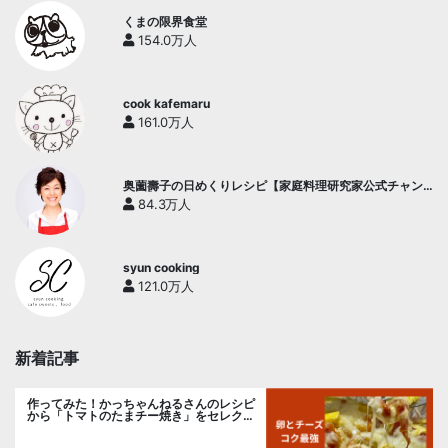
くまの限界食堂
154.0万人
cook kafemaru
161.0万人
奥薗壽子の日めくりレシピ【家庭料理研究家公式チャン
ネル】
84.3万人
syun cooking
121.0万人
新着記事
作ってみた！かっちゃんねるさんのレシピ
から「トマトのたまチー焼き」をセレク
ト。