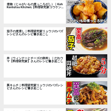
煮物（じゃがいもの煮っころがし）｜Koh
Kentetsu Kitchen【料理研究家コウケンテ
ツ公式チャンネル】さんのレシピ書き起こ
し
茄子の煮浸し｜料理研究家リュウジのバズ
レシピさんのレシピ書き起こし
丼（ウィンナーとチーズの卵丼）｜だれウ
マ【料理研究家】さんのレシピ書き起こし
豚キムチ｜料理研究家リュウジのバズレシ
ピさんのレシピ書き起こし