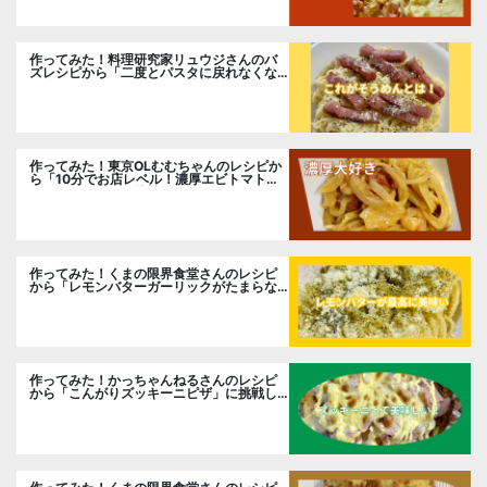
作ってみた！料理研究家リュウジさんのバ
ズレシピから「二度とパスタに戻れなくな
る冷やしカルボナーラ」に挑戦。
作ってみた！東京OLむむちゃんのレシピか
ら「10分でお店レベル！濃厚エビトマトク
リームパスタ」に挑戦
作ってみた！くまの限界食堂さんのレシピ
から「レモンバターガーリックがたまらな
い」に挑戦。
作ってみた！かっちゃんねるさんのレシピ
から「こんがりズッキーニピザ」に挑戦し
ました。