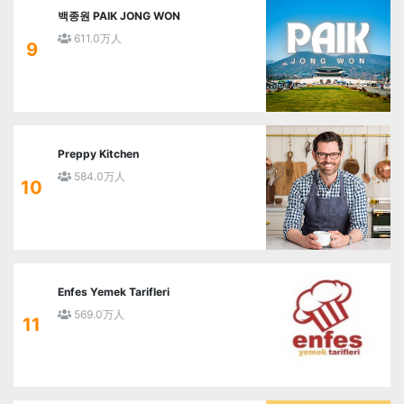
백종원 PAIK JONG WON
611.0万人
9
Preppy Kitchen
584.0万人
10
Enfes Yemek Tarifleri
569.0万人
11