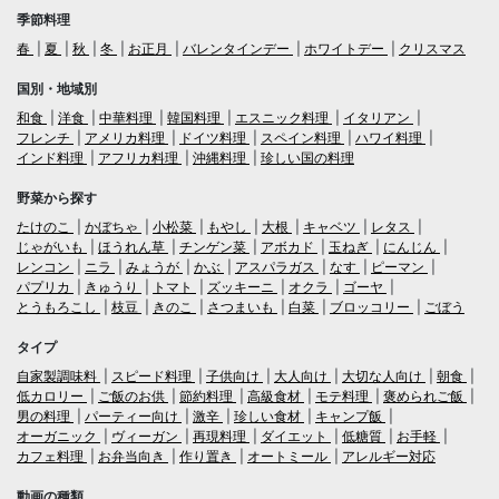
季節料理
春
夏
秋
冬
お正月
バレンタインデー
ホワイトデー
クリスマス
国別・地域別
和食
洋食
中華料理
韓国料理
エスニック料理
イタリアン
フレンチ
アメリカ料理
ドイツ料理
スペイン料理
ハワイ料理
インド料理
アフリカ料理
沖縄料理
珍しい国の料理
野菜から探す
たけのこ
かぼちゃ
小松菜
もやし
大根
キャベツ
レタス
じゃがいも
ほうれん草
チンゲン菜
アボカド
玉ねぎ
にんじん
レンコン
ニラ
みょうが
かぶ
アスパラガス
なす
ピーマン
パプリカ
きゅうり
トマト
ズッキーニ
オクラ
ゴーヤ
とうもろこし
枝豆
きのこ
さつまいも
白菜
ブロッコリー
ごぼう
タイプ
自家製調味料
スピード料理
子供向け
大人向け
大切な人向け
朝食
低カロリー
ご飯のお供
節約料理
高級食材
モテ料理
褒められご飯
男の料理
パーティー向け
激辛
珍しい食材
キャンプ飯
オーガニック
ヴィーガン
再現料理
ダイエット
低糖質
お手軽
カフェ料理
お弁当向き
作り置き
オートミール
アレルギー対応
動画の種類