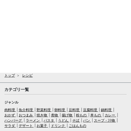
トップ
レシピ
カテゴリ一覧
ジャンル
肉料理
魚介料理
野菜料理
卵料理
豆料理
豆腐料理
鍋料理
おかず
おつまみ
焼き物
煮物
揚げ物
粉もの
丼もの
カレー
ハンバーグ
ラーメン
パスタ
うどん
そば
パン
スープ・汁物
サラダ
デザート
お菓子
ドリンク
ごはんもの