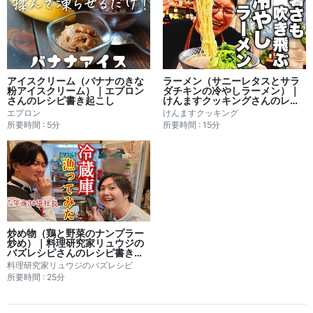
アイスクリーム（バナナのきな
ラーメン（サニーレタスとサラ
粉アイスクリーム）｜エプロン
ダチキンの冷やしラーメン）｜
さんのレシピ書き起こし
けんますクッキングさんのレシ
ピ書き起こし
エプロン
けんますクッキング
所要時間 : 5分
所要時間 : 15分
炒め物（鶏と野菜のナンプラー
炒め）｜料理研究家リュウジの
バズレシピさんのレシピ書き起
こし
料理研究家リュウジのバズレシピ
所要時間 : 25分