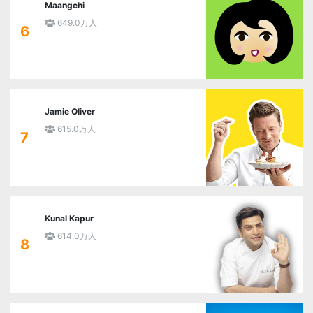
Maangchi
649.0万人
6
Jamie Oliver
615.0万人
7
Kunal Kapur
614.0万人
8