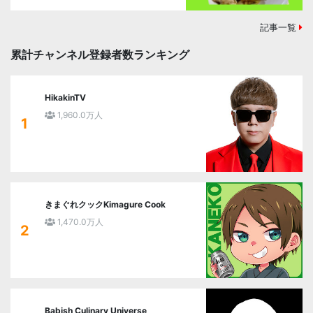
記事一覧
累計チャンネル登録者数ランキング
HikakinTV
1,960.0万人
1
きまぐれクックKimagure Cook
1,470.0万人
2
Babish Culinary Universe