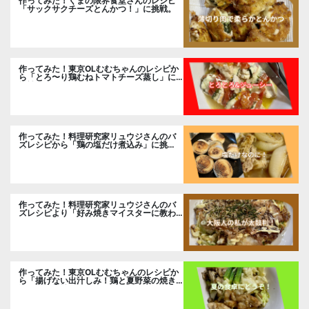
作ってみた！くまの限界食堂さんのレシピ
「サックサクチーズとんかつ！」に挑戦。
作ってみた！東京OLむむちゃんのレシピか
ら「とろ〜り鶏むねトマトチーズ蒸し」に
挑戦
作ってみた！料理研究家リュウジさんのバ
ズレシピから「鶏の塩だけ煮込み」に挑
戦。
作ってみた！料理研究家リュウジさんのバ
ズレシピより「好み焼きマイスターに教わ
るお好み焼」に挑戦。
作ってみた！東京OLむむちゃんのレシピか
ら「揚げない出汁しみ！鶏と夏野菜の焼き
浸し」に挑戦。