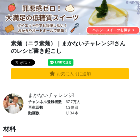
素麺（ニラ素麺）｜まかないチャレンジ!さん
のレシピ書き起こし
お気に入りに追加
まかないチャレンジ!
チャンネル登録者数
67.7万人
再生回数
1.3億回
動画数
1,134本
材料