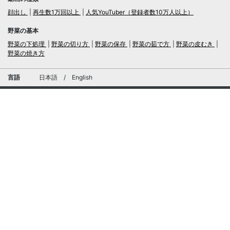
顔出し
再生数1万回以上
人気YouTuber（登録者数10万人以上）
野菜の基本
野菜の下処理
野菜の切り方
野菜の保存
野菜の茹で方
野菜の皮むき
野菜の焼き方
言語
日本語
/
English
ログイン・新規会員登録
TubeRecipe
運営会社
お問い合わせにおける個人情報の取扱いについて
広告掲載及び当サイトへの情報掲載について