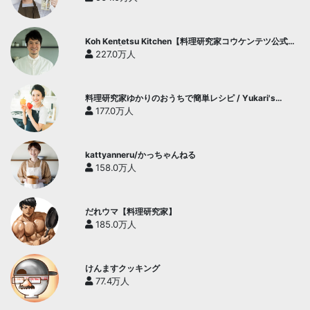
Koh Kentetsu Kitchen【料理研究家コウケンテツ公式チ
ャンネル】
227.0万人
料理研究家ゆかりのおうちで簡単レシピ / Yukari's
Kitchen
177.0万人
kattyanneru/かっちゃんねる
158.0万人
だれウマ【料理研究家】
185.0万人
けんますクッキング
77.4万人