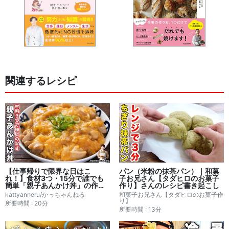
関連するレシピ
【仕事帰りで限界な日はこ
パン（米粉の抹茶パン）｜和菓
れ！】食材3つ・15分で誰でも
子お兄さん【タダヒロのお菓子
簡単「親子あんかけ丼」の作り
作り】さんのレシピ書き起こし
方｜かっちゃんねるさんレシピ
kattyanneru/かっちゃんねる
和菓子お兄さん【タダヒロのお菓子作
書き起こし
り】
所要時間 : 20分
所要時間 : 13分