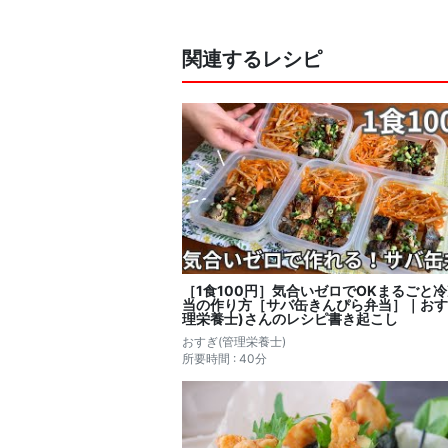
関連するレシピ
［1食100円］気合いゼロでOKまるごと
当の作り方［サバ缶きんぴら弁当］｜おす
理栄養士)さんのレシピ書き起こし
おすぎ(管理栄養士)
所要時間 : 40分