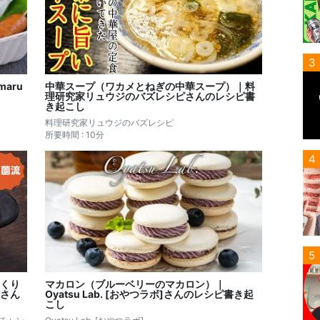
3
aru
中華スープ（ワカメとねぎの中華スープ）｜料
理研究家リュウジのバズレシピさんのレシピ書
き起こし
料理研究家リュウジのバズレシピ
所要時間 : 10分
4
5
くり
マカロン（ブルーベリーのマカロン）｜
さん
Oyatsu Lab. [おやつラボ]さんのレシピ書き起
こし