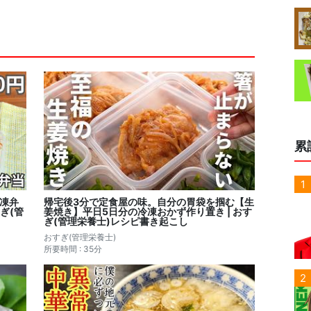
累
1
冷凍弁
帰宅後3分で定食屋の味。自分の胃袋を掴む【生
ぎ(管
姜焼き】平日5日分の冷凍おかず作り置き | おす
ぎ(管理栄養士)レシピ書き起こし
おすぎ(管理栄養士)
所要時間 : 35分
2