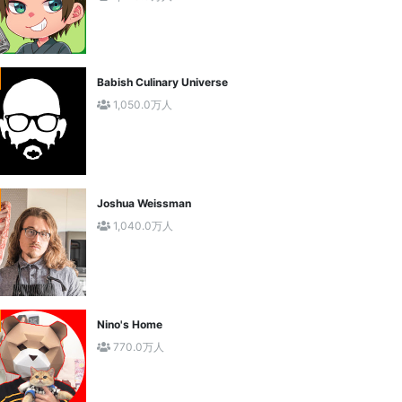
Babish Culinary Universe
1,050.0万人
Joshua Weissman
1,040.0万人
Nino's Home
770.0万人