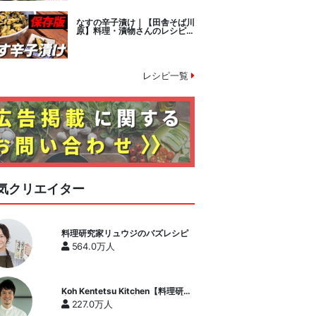
なすの辛子漬け｜【田舎そば川
原】料理・漬物さんのレシピ書
き起こし
レシピ一覧
気クリエイター
料理研究家リュウジのバズレシピ
564.0万人
Koh Kentetsu Kitchen【料理研究
家コウケンテツ公式チャンネル】
227.0万人