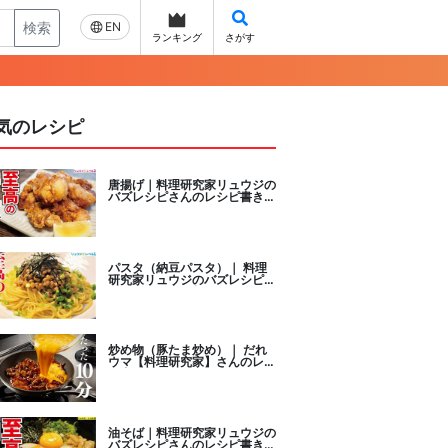
検索
EN
ランキング
さがす
気のレシピ
唐揚げ｜料理研究家リュウジの
バズレシピさんのレシピ書き起
こし
パスタ（納豆パスタ）｜ 料理
研究家リュウジのバズレシピさ
んのレシピ書き起こし
炒め物（豚たま炒め）｜ だれ
ウマ【料理研究家】さんのレシ
ピ書き起こし
油そば｜料理研究家リュウジの
バズレシピさんのレシピ書き起