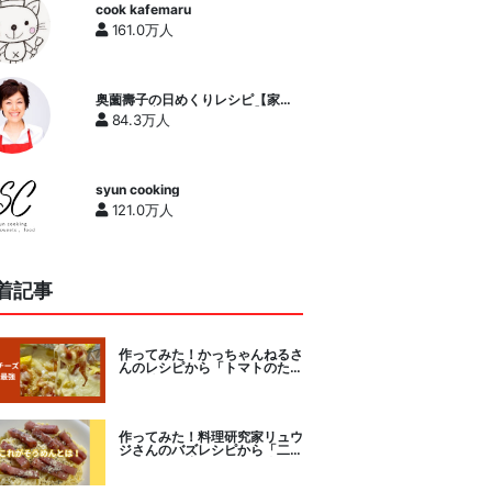
cook kafemaru
161.0万人
奥薗壽子の日めくりレシピ【家庭
料理研究家公式チャンネル】
84.3万人
syun cooking
121.0万人
着記事
作ってみた！かっちゃんねるさ
んのレシピから「トマトのたま
チー焼き」をセレクト。
作ってみた！料理研究家リュウ
ジさんのバズレシピから「二度
とパスタに戻れなくなる冷やし
カルボナーラ」に挑戦。