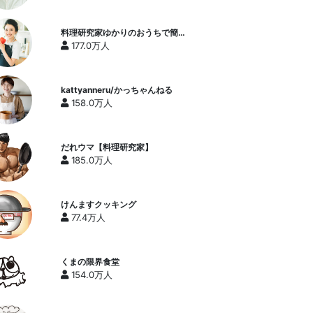
料理研究家ゆかりのおうちで簡単
レシピ / Yukari's Kitchen
177.0万人
kattyanneru/かっちゃんねる
158.0万人
だれウマ【料理研究家】
185.0万人
けんますクッキング
77.4万人
くまの限界食堂
154.0万人