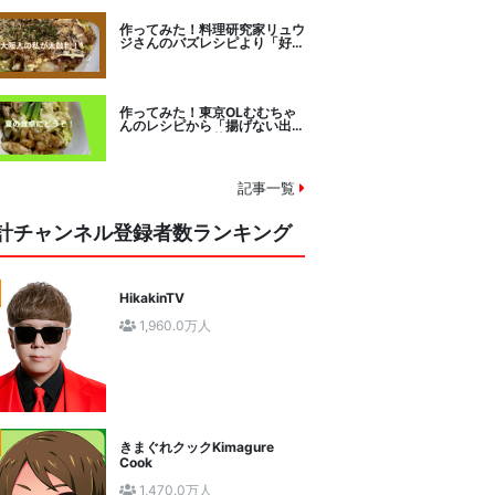
作ってみた！料理研究家リュウ
ジさんのバズレシピより「好み
焼きマイスターに教わるお好み
焼」に挑戦。
作ってみた！東京OLむむちゃ
んのレシピから「揚げない出汁
しみ！鶏と夏野菜の焼き浸し」
に挑戦。
記事一覧
計チャンネル登録者数ランキング
HikakinTV
1,960.0万人
きまぐれクックKimagure
Cook
1,470.0万人