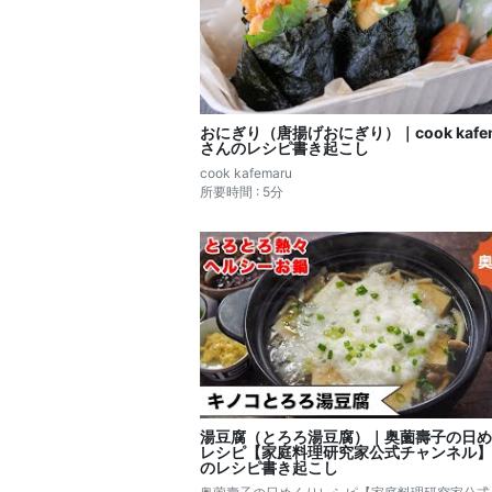
おにぎり（唐揚げおにぎり）｜cook kafem
さんのレシピ書き起こし
cook kafemaru
所要時間 : 5分
湯豆腐（とろろ湯豆腐）｜奥薗壽子の日め
レシピ【家庭料理研究家公式チャンネル】
のレシピ書き起こし