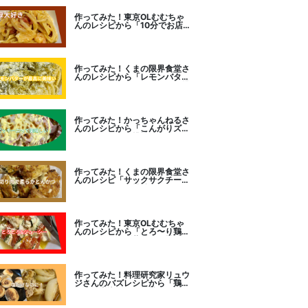
作ってみた！東京OLむむちゃ
んのレシピから「10分でお店
レベル！濃厚エビトマトクリー
ムパスタ」に挑戦
作ってみた！くまの限界食堂さ
んのレシピから「レモンバター
ガーリックがたまらない」に挑
戦。
作ってみた！かっちゃんねるさ
んのレシピから「こんがりズッ
キーニピザ」に挑戦しました。
作ってみた！くまの限界食堂さ
んのレシピ「サックサクチーズ
とんかつ！」に挑戦。
作ってみた！東京OLむむちゃ
んのレシピから「とろ〜り鶏む
ねトマトチーズ蒸し」に挑戦
作ってみた！料理研究家リュウ
ジさんのバズレシピから「鶏の
塩だけ煮込み」に挑戦。